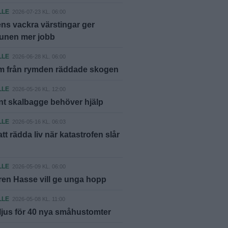
LLE
2026-07-23 KL. 06:00
ns vackra värstingar ger
nen mer jobb
LLE
2026-06-28 KL. 06:00
rm från rymden räddade skogen
LLE
2026-05-26 KL. 12:00
nt skalbagge behöver hjälp
LLE
2026-05-16 KL. 06:03
tt rädda liv när katastrofen slår
LLE
2026-05-09 KL. 06:00
en Hasse vill ge unga hopp
LLE
2026-05-08 KL. 11:00
ljus för 40 nya småhustomter