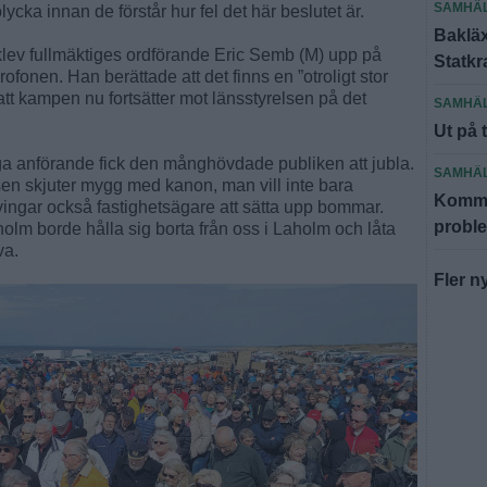
SAMHÄ
cka innan de förstår hur fel det här beslutet är.
Bakläx
klev fullmäktiges ordförande Eric Semb (M) upp på
Statkr
fonen. Han berättade att det finns en ”otroligt stor
tt kampen nu fortsätter mot länsstyrelsen på det
SAMHÄ
Ut på 
 anförande fick den månghövdade publiken att jubla.
SAMHÄ
elsen skjuter mygg med kanon, man vill inte bara
Kommun
tvingar också fastighetsägare att sätta upp bommar.
probl
olm borde hålla sig borta från oss i Laholm och låta
va.
Fler n