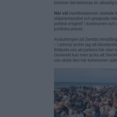
kommer det behövas en allvarlig oly
När väl
manifestationen startade 
släpkärrepodiet och greppade mikro
politisk enighet” i kommunen och a
juridiska planet.
Avslutningen på Sembs minutlånga
– I princip tycker jag att länsstyr
förbjuda oss att parkera här utan 
Generellt kan man tycka att Stockh
oss sköta den här kommunen själ