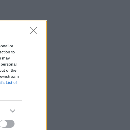
sonal or
ection to
ou may
 personal
out of the
 downstream
B’s List of