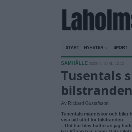
START
NYHETER
SPORT
SAMHÄLLE
2023-05-02 KL. 12:12
Tusentals 
bilstrande
Av Rickard Gustafsson
Tusentals människor och bilar 
visa sitt stöd för bilstranden.
– Det här blev bättre än jag had
här frågan har, säger Mats Olofs