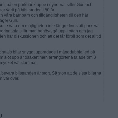
rum, på en parkbänk uppe i dynorna, sitter Gun och
ar varit på bilstranden i 50 år.
h våra barnbarn och tillgängligheten till den här
säger Gun.
kulle vara om möjligheten inte längre finns att parkera
arkeringsplats lär man behöva gå upp i ottan och jag
den här diskussionen och att det får förbli som det alltid
ratals bilar snyggt uppradade i mångdubbla led på
 slöt upp är osäkert men arrangörerna talade om 3
 mycket väl stämma.
 att bevara bilstranden är stort. Så stort att de sista bilarna
n var över.
U