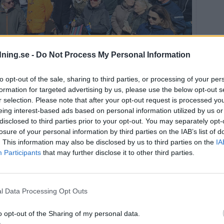
dning.se -
Do Not Process My Personal Information
to opt-out of the sale, sharing to third parties, or processing of your per
formation for targeted advertising by us, please use the below opt-out s
deltagare på manifestationen till mellan 3 000 och 4
r selection. Please note that after your opt-out request is processed y
afsson
eing interest-based ads based on personal information utilized by us or
disclosed to third parties prior to your opt-out. You may separately opt-
losure of your personal information by third parties on the IAB’s list of
,
Ove Bengtsson (C), var näste talare och redogjorde
. This information may also be disclosed by us to third parties on the
IA
hetslånga diskussionen om bilar på stranden. Han
arna att sista dagen för att överklaga beslutet är den
Participants
that may further disclose it to other third parties.
gt att få ärendet prövat, för att vi ska kunna sköta
t. Vi får hålla tummarna att vi reder det här. Annars får
l Data Processing Opt Outs
 Plan C, sa Ove Bengtsson och berättade att
 lämna in fler undersökningar och yttranden till mark-
o opt-out of the Sharing of my personal data.