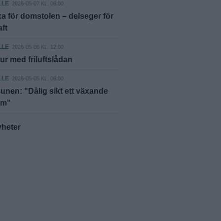
LLE
2026-05-07 KL. 06:00
a för domstolen – delseger för
aft
LLE
2026-05-06 KL. 12:00
tur med friluftslådan
LLE
2026-05-05 KL. 06:00
en: "Dålig sikt ett växande
em"
yheter