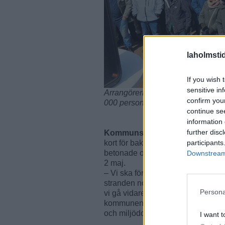
laholmsti
If you wish 
sensitive in
Arrangörerna uppskattade antalet 
confirm you
000 personer. Foto: Rickard Gust
continue se
information 
further disc
Kommunstyrelsens ordförande
participants
kort för bakgrunden till den evig
betonade och påminde också deltag
Downstream 
2 maj.
– Vi ska försöka så långt som möjli
stranden normalt, som vi alltid gjor
Persona
vi gå vidare med både Plan B och
kommunen begärt anstånd för att få
och miljödomstolen.
I want t