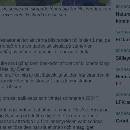
SAMHÄ
sig succé och skapade långa bilköer till stranden som
Nature
 var över. Foto: Rickard Gustafsson
kommu
SAMHÄ
Ett la
estationen för att värna bilstranden hölls den 1 maj på
rangörerna tvingades att skjuta på starten en
SAMHÄ
meltåg av bilar och människor som ville delta.
Sällsy
lle dra i gång kom beskedet att det var kilometerlång
d Mellby Center.
SAMHÄ
llen. För mig är det jätteviktigt att den här stranden är
Redo a
ev kanske Sveriges största 1 maj-demonstration,
till
ael Olsson.
SAMHÄ
g om det trafikkaos som väntar sommaren 2024?
LFK:ar
räddningschefen i Laholms kommun, Pär-Åke Eriksson,
SAMHÄ
ig Samling och fullmäktiges 2:e vice ordförande.
Grönt 
ansen att rädda liv. Om länsstyrelsen varit seriösa
år att lösa den här situationen och antagligen