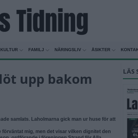
KULTUR
FAMILJ
NÄRINGSLIV
ÅSIKTER
KONTA
LÄS 
slöt upp bakom
n
hade samlats. Laholmarna gick man ur huse för att
e förväntat mig, men det visar vilken dignitet den
son, ordförande i föreningen Strand för Alla.