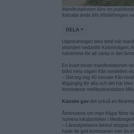
Manifestationen blev en publikmäs
fortsatta ända tills tillställningen
DELA
Uppslutningen blev total när manif
stranden nedanför Kolonivägen. Ar
halvtimme för att vänta in det läm
En kvart innan manifestationen sku
bilkö hela vägen från rondellen vi
– Det tog mig 40 minuter från ronde
tillgänglig för alla och det här bl
konstaterar mellbystrandsbon Mik
Kanske gav
det också en föranin
Åtminstone om man frågar förre 
numera lokalpolitiker i Medborgerl
– Länsstyrelsens beslut stoppar ch
hade de gett kommunen mer än ett 