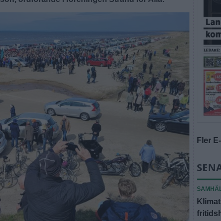
Fler E
SENA
SAMHÄ
Klimat
fritid