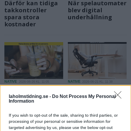
Därför kan tidiga
När spelautomater
takkontroller
blev digital
spara stora
underhållning
kostnader
NATIVE
NATIVE
2026-06-26 KL. 11:05
2026-06-21 KL. 11:38
Varför allt fler i
Tänk om din
Halland väljer
eftermiddagstrött
laholmstidning.se -
Do Not Process My Personal
Information
digitala
het inte har med
fritidsaktiviteter
kaffet att göra?
If you wish to opt-out of the sale, sharing to third parties, or
processing of your personal or sensitive information for
targeted advertising by us, please use the below opt-out