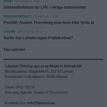
SPORT
2026-08-01 KL. 19:37
Uddamålsförlust för LFK i viktiga bottenmötet
PERSONPORTRÄTT
2026-08-01 KL. 13:00
Porträtt: Anders Thornberg kom hem efter fyrtio år
LEDARE
2026-08-01 KL. 06:00
Varför har Laholm ingen Pridefestival?
Fler nyheter
Laholms Tidning ges ut av Made in Båstad AB
Besöksadress: Bagarliden 6, 312 30 Laholm
Postadress: Kalkvägen 6, 26936 Båstad
Växel: 0431-792 00
Ansvarig utgivare Joakim S Ormsmarck
Kontakta oss:
info@bjarenu.se