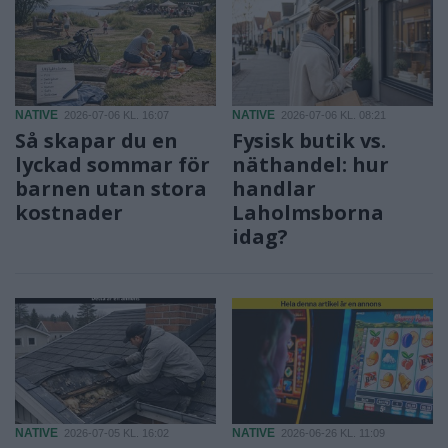
NATIVE
NATIVE
2026-07-06 KL. 16:07
2026-07-06 KL. 08:21
Så skapar du en
Fysisk butik vs.
lyckad sommar för
näthandel: hur
barnen utan stora
handlar
kostnader
Laholmsborna
idag?
NATIVE
NATIVE
2026-07-05 KL. 16:02
2026-06-26 KL. 11:09