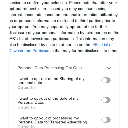
section to confirm your selection. Please note that after your
opt-out request is processed you may continue seeing
interest-based ads based on personal information utilized by
us or personal information disclosed to third parties prior to
your opt-out. You may separately opt-out of the further
disclosure of your personal information by third parties on the
NATIVE
NATIVE
2026-06-20 KL. 10:09
2026-06-15 KL. 16:06
IAB’s list of downstream participants. This information may
Tre halländska
Så fungerar
also be disclosed by us to third parties on the
IAB’s List of
fötter i VM-gräset:
BankID-
Downstream Participants
that may further disclose it to other
Våra spelare i den
registrering i
third parties.
blågula succén
svenska casinon
Personal Data Processing Opt Outs
LÄS SENASTE E-TIDNINGEN
I want to opt-out of the Sharing of my
personal data.
Opted In
I want to opt-out of the Sale of my
Personal Data.
Opted In
I want to opt-out of processing my
Personal Data for Targeted Advertising.
Opted In