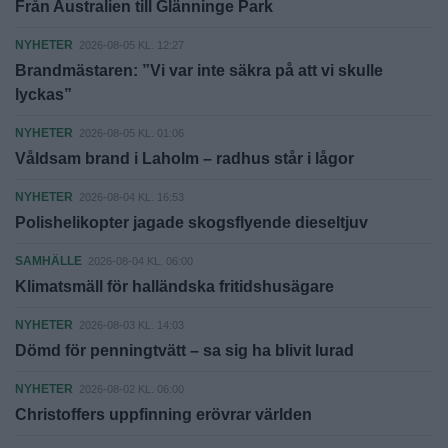
Från Australien till Glänninge Park
NYHETER
2026-08-05 KL. 12:27
Brandmästaren: ”Vi var inte säkra på att vi skulle
lyckas”
NYHETER
2026-08-05 KL. 01:06
Våldsam brand i Laholm – radhus står i lågor
NYHETER
2026-08-04 KL. 16:53
Polishelikopter jagade skogsflyende dieseltjuv
SAMHÄLLE
2026-08-04 KL. 06:00
Klimatsmäll för halländska fritidshusägare
NYHETER
2026-08-03 KL. 14:03
Dömd för penningtvätt – sa sig ha blivit lurad
NYHETER
2026-08-02 KL. 06:00
Christoffers uppfinning erövrar världen