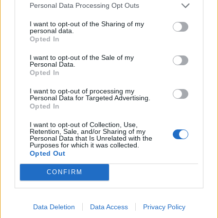
Elevernas egen
Läsning i fokus i
Personal Data Processing Opt Outs
bazaar fyllde
Laholm: "Nu läser
I want to opt-out of the Sharing of my
skolan med liv
jag frivilligt"
personal data.
Opted In
Fritidshemmets dag firades
Intensivträning och
med stor bazaar.
författarbesök på
I want to opt-out of the Sale of my
Lagaholmsskolan väcker
Personal Data.
Opted In
läslust.
I want to opt-out of processing my
Personal Data for Targeted Advertising.
LÄS SENASTE E-TIDNINGEN
Opted In
I want to opt-out of Collection, Use,
Retention, Sale, and/or Sharing of my
Personal Data that Is Unrelated with the
Purposes for which it was collected.
Opted Out
CONFIRM
Data Deletion
Data Access
Privacy Policy