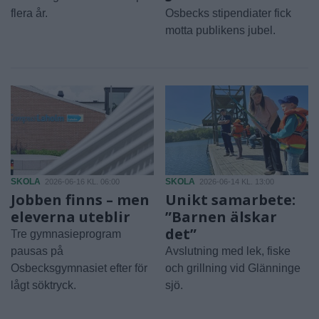
flera år.
Osbecks stipendiater fick
motta publikens jubel.
SKOLA
SKOLA
2026-06-16 KL. 06:00
2026-06-14 KL. 13:00
Jobben finns – men
Unikt samarbete:
eleverna uteblir
”Barnen älskar
det”
Tre gymnasieprogram
pausas på
Avslutning med lek, fiske
Osbecksgymnasiet efter för
och grillning vid Glänninge
lågt söktryck.
sjö.