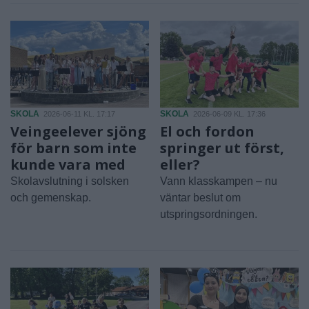
SKOLA
SKOLA
2026-06-11 KL. 17:17
2026-06-09 KL. 17:36
Veingeelever sjöng
El och fordon
för barn som inte
springer ut först,
kunde vara med
eller?
Skolavslutning i solsken
Vann klasskampen – nu
och gemenskap.
väntar beslut om
utspringsordningen.