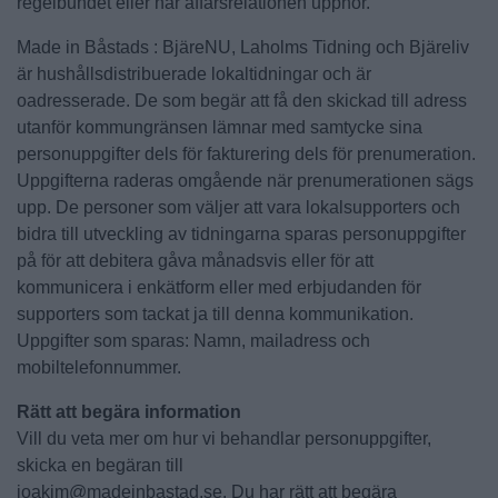
regelbundet eller när affärsrelationen upphör.
Made in Båstads : BjäreNU, Laholms Tidning och Bjäreliv
är hushållsdistribuerade lokaltidningar och är
oadresserade. De som begär att få den skickad till adress
utanför kommungränsen lämnar med samtycke sina
personuppgifter dels för fakturering dels för prenumeration.
Uppgifterna raderas omgående när prenumerationen sägs
upp. De personer som väljer att vara lokalsupporters och
bidra till utveckling av tidningarna sparas personuppgifter
på för att debitera gåva månadsvis eller för att
kommunicera i enkätform eller med erbjudanden för
supporters som tackat ja till denna kommunikation.
Uppgifter som sparas: Namn, mailadress och
mobiltelefonnummer.
Rätt att begära information
Vill du veta mer om hur vi behandlar personuppgifter,
skicka en begäran till
joakim@madeinbastad.se. Du har rätt att begära