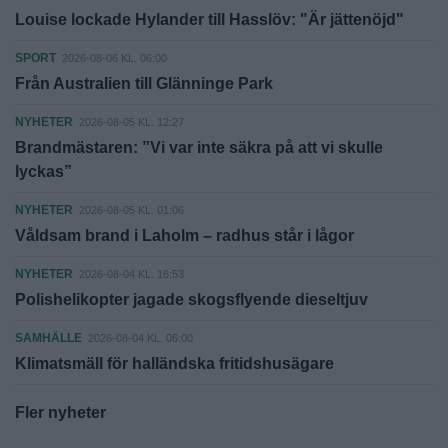
Louise lockade Hylander till Hasslöv: "Är jättenöjd"
SPORT
2026-08-06 KL. 06:00
Från Australien till Glänninge Park
NYHETER
2026-08-05 KL. 12:27
Brandmästaren: ”Vi var inte säkra på att vi skulle
lyckas”
NYHETER
2026-08-05 KL. 01:06
Våldsam brand i Laholm – radhus står i lågor
NYHETER
2026-08-04 KL. 16:53
Polishelikopter jagade skogsflyende dieseltjuv
SAMHÄLLE
2026-08-04 KL. 06:00
Klimatsmäll för halländska fritidshusägare
Fler nyheter