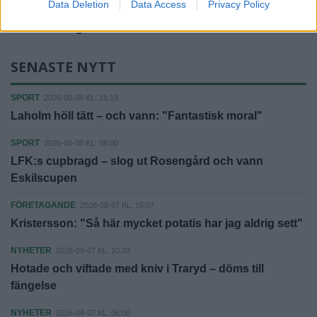
Data Deletion
Data Access
Privacy Policy
Fler E-tidningar
SENASTE NYTT
SPORT
2026-08-08 KL. 18:19
Laholm höll tätt – och vann: "Fantastisk moral"
SPORT
2026-08-08 KL. 06:00
LFK:s cupbragd – slog ut Rosengård och vann
Eskilscupen
FÖRETAGANDE
2026-08-07 KL. 15:07
Kristersson: "Så här mycket potatis har jag aldrig sett"
NYHETER
2026-08-07 KL. 10:33
Hotade och viftade med kniv i Traryd – döms till
fängelse
NYHETER
2026-08-07 KL. 06:00