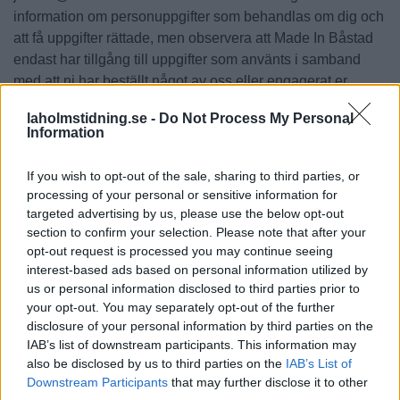
information om personuppgifter som behandlas om dig och
att få uppgifter rättade, men observera att Made In Båstad
endast har tillgång till uppgifter som använts i samband
med att ni har beställt något av oss eller engagerat er
som lokalsupporter.
laholmstidning.se -
Do Not Process My Personal
Information
Stöld eller intrång
Vid stöld, dataintrång och/eller inbrott i datakänsliga
If you wish to opt-out of the sale, sharing to third parties, or
utrymmen meddelas
processing of your personal or sensitive information for
Dataskyddsinspektionen omgående.
targeted advertising by us, please use the below opt-out
section to confirm your selection. Please note that after your
Ansvarig utgivare
opt-out request is processed you may continue seeing
Joakim Ormsmarck
interest-based ads based on personal information utilized by
Dataskyddsombud
us or personal information disclosed to third parties prior to
Joakim Ormsmarck
your opt-out. You may separately opt-out of the further
Tel: 0707-709105,
joakim@madeinbastad.se
disclosure of your personal information by third parties on the
IAB’s list of downstream participants. This information may
also be disclosed by us to third parties on the
IAB’s List of
LÄS SENASTE E-TIDNINGEN
Downstream Participants
that may further disclose it to other