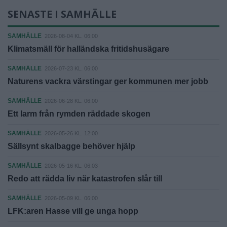
SENASTE I SAMHÄLLE
SAMHÄLLE
2026-08-04 KL. 06:00
Klimatsmäll för halländska fritidshusägare
SAMHÄLLE
2026-07-23 KL. 06:00
Naturens vackra värstingar ger kommunen mer jobb
SAMHÄLLE
2026-06-28 KL. 06:00
Ett larm från rymden räddade skogen
SAMHÄLLE
2026-05-26 KL. 12:00
Sällsynt skalbagge behöver hjälp
SAMHÄLLE
2026-05-16 KL. 06:03
Redo att rädda liv när katastrofen slår till
SAMHÄLLE
2026-05-09 KL. 06:00
LFK:aren Hasse vill ge unga hopp