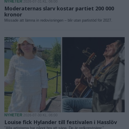
NYHETER
2026-07-31 KL. 06:00
Moderaternas slarv kostar partiet 200 000
kronor
Missade att lämna in redovisningen – blir utan partistöd för 2027.
NYHETER
2026-07-30 KL. 06:00
Louise fick Hylander till festivalen i Hasslöv
"Alla artisterna har något bra att säga. De är ordkonstnärer."