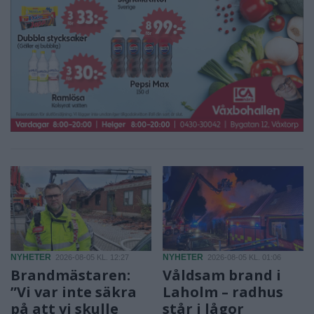
NYHETER
NYHETER
2026-08-05 KL. 12:27
2026-08-05 KL. 01:06
Brandmästaren:
Våldsam brand i
”Vi var inte säkra
Laholm – radhus
på att vi skulle
står i lågor