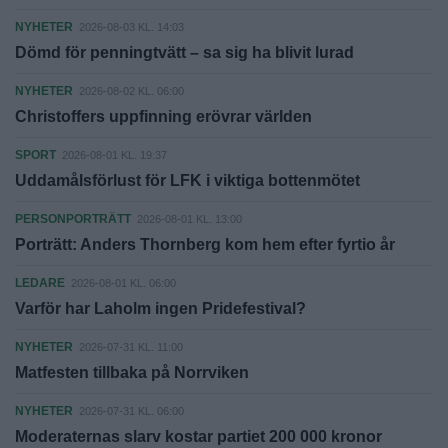
NYHETER
2026-08-03 KL. 14:03
Dömd för penningtvätt – sa sig ha blivit lurad
NYHETER
2026-08-02 KL. 06:00
Christoffers uppfinning erövrar världen
SPORT
2026-08-01 KL. 19:37
Uddamålsförlust för LFK i viktiga bottenmötet
PERSONPORTRÄTT
2026-08-01 KL. 13:00
Porträtt: Anders Thornberg kom hem efter fyrtio år
LEDARE
2026-08-01 KL. 06:00
Varför har Laholm ingen Pridefestival?
NYHETER
2026-07-31 KL. 11:00
Matfesten tillbaka på Norrviken
NYHETER
2026-07-31 KL. 06:00
Moderaternas slarv kostar partiet 200 000 kronor