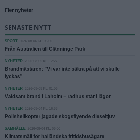
Fler nyheter
SENASTE NYTT
SPORT
2026-08-06 KL. 06:00
Från Australien till Glänninge Park
NYHETER
2026-08-05 KL. 12:27
Brandmästaren: ”Vi var inte säkra på att vi skulle
lyckas”
NYHETER
2026-08-05 KL. 01:06
Våldsam brand i Laholm – radhus står i lågor
NYHETER
2026-08-04 KL. 16:53
Polishelikopter jagade skogsflyende dieseltjuv
SAMHÄLLE
2026-08-04 KL. 06:00
Klimatsmäll för halländska fritidshusägare