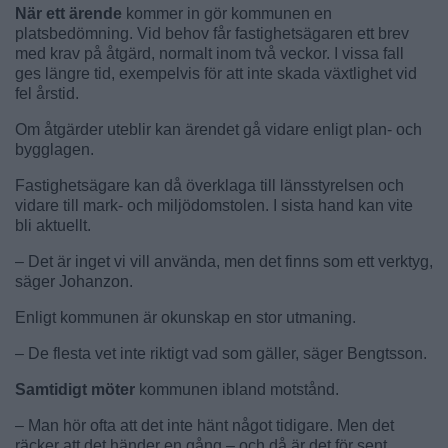
När ett ärende
kommer in gör kommunen en
platsbedömning. Vid behov får fastighetsägaren ett brev
med krav på åtgärd, normalt inom två veckor. I vissa fall
ges längre tid, exempelvis för att inte skada växtlighet vid
fel årstid.
Om åtgärder uteblir kan ärendet gå vidare enligt plan- och
bygglagen.
Fastighetsägare kan då överklaga till länsstyrelsen och
vidare till mark- och miljödomstolen. I sista hand kan vite
bli aktuellt.
– Det är inget vi vill använda, men det finns som ett verktyg,
säger Johanzon.
Enligt kommunen är okunskap en stor utmaning.
– De flesta vet inte riktigt vad som gäller, säger Bengtsson.
Samtidigt möter
kommunen ibland motstånd.
– Man hör ofta att det inte hänt något tidigare. Men det
räcker att det händer en gång – och då är det för sent,