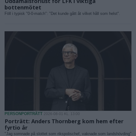
Uddamålsförlust för LFK i viktiga
bottenmötet
Föll i typisk "0-0-match": "Det kunde gått åt vilket håll som helst".
PERSONPORTRÄTT
2026-08-01 KL. 13:00
Porträtt: Anders Thornberg kom hem efter
fyrtio år
"Jag somnade på slottet som rikspolischef, vaknade som landshövding"