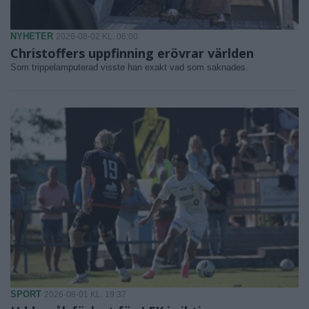
NYHETER
2026-08-02 KL. 06:00
Christoffers uppfinning erövrar världen
Som trippelamputerad visste han exakt vad som saknades.
SPORT
2026-08-01 KL. 19:37