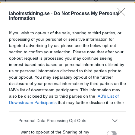
lyckas”
Brandmästare Andreas
Storbranden kunde ha fått
Randevik:
laholmstidning.se -
Do Not Process My Personal
Information
betydligt värre följder.
"Spridningsrisken är mycket
stor"
If you wish to opt-out of the sale, sharing to third parties, or
processing of your personal or sensitive information for
targeted advertising by us, please use the below opt-out
section to confirm your selection. Please note that after your
opt-out request is processed you may continue seeing
interest-based ads based on personal information utilized by
us or personal information disclosed to third parties prior to
your opt-out. You may separately opt-out of the further
disclosure of your personal information by third parties on the
NYHETER
SAMHÄLLE
IAB’s list of downstream participants. This information may
2026-08-04 KL. 16:53
2026-08-04 KL. 06:00
Polishelikopter
Klimatsmäll för
also be disclosed by us to third parties on the
IAB’s List of
jagade
Downstream Participants
that may further disclose it to other
halländska
third parties.
skogsflyende
fritidshusägare
dieseltjuv
Extremväder har gett
Personal Data Processing Opt Outs
Lokala brott: • Verktygsstöld
upphov till
I want to opt-out of the Sharing of my
på miljonbygge • Fick bilen
mångmiljonkostnader.