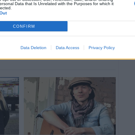
ersonal Data that Is Unrelated with the Purposes for which it
lected.
KULTUR
2026-06-19 KL. 05:58
Out
Musikdagar som
r ut
lockar publik långt
CONFIRM
före första tonen
.
Malena Ernman kommer till Skummeslövs
Data Deletion
Data Access
Privacy Policy
kyrka.