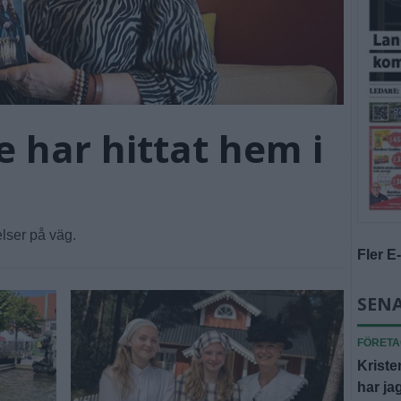
 har hittat hem i
elser på väg.
Fler E
SEN
FÖRET
Kriste
har jag