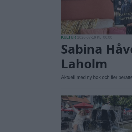
KULTUR
2026-07-19 KL. 06:00
Sabina Håve
Laholm
Aktuell med ny bok och fler berätt