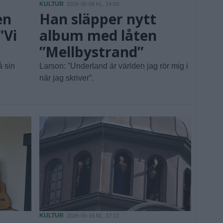
KULTUR
2026-06-06 KL. 14:00
en
Han släpper nytt
"Vi
album med låten
”Mellbystrand”
å sin
Larson: ”Underland är världen jag rör mig i
när jag skriver”.
KULTUR
2026-05-16 KL. 17:13