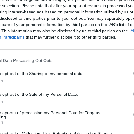
Polish
r selection. Please note that after your opt-out request is processed y
diesel
eing interest-based ads based on personal information utilized by us or
KULTUR
2026-06-26 KL. 18:18
disclosed to third parties prior to your opt-out. You may separately opt-
Nästan hundra år av
SAMHÄ
losure of your personal information by third parties on the IAB’s list of
. This information may also be disclosed by us to third parties on the
IA
Klimat
amatörteater på
Participants
that may further disclose it to other third parties.
fritid
rådhuset
NYHET
Lagaholmsspelen engagerade hela
Dömd f
Laholm och lockade tusentals i publiken.
l Data Processing Opt Outs
blivit 
o opt-out of the Sharing of my personal data.
NYHET
In
Christ
världe
o opt-out of the Sale of my Personal Data.
In
Fler n
to opt-out of processing my Personal Data for Targeted
ing.
In
o opt-out of Collection, Use, Retention, Sale, and/or Sharing