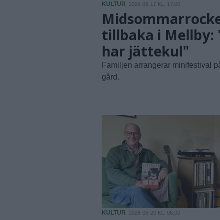
KULTUR
2026-06-17 KL. 17:00
Midsommarrock
tillbaka i Mellby: 
har jättekul"
Familjen arrangerar minifestival p
gård.
KULTUR
2026-05-20 KL. 06:00