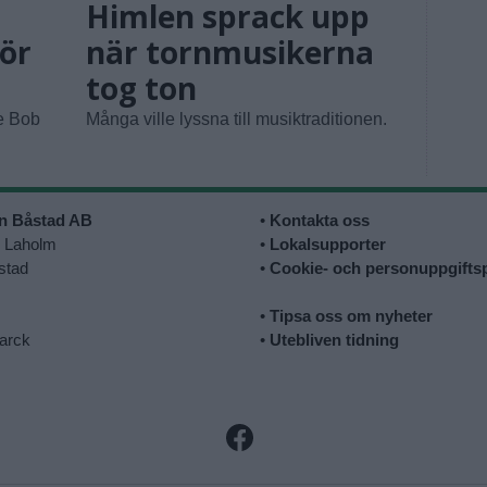
Himlen sprack upp
ör
när tornmusikerna
tog ton
e Bob
Många ville lyssna till musiktraditionen.
in Båstad AB
•
Kontakta oss
0 Laholm
•
Lokalsupporter
stad
•
Cookie- och personuppgiftsp
•
Tipsa oss om nyheter
arck
•
Utebliven tidning