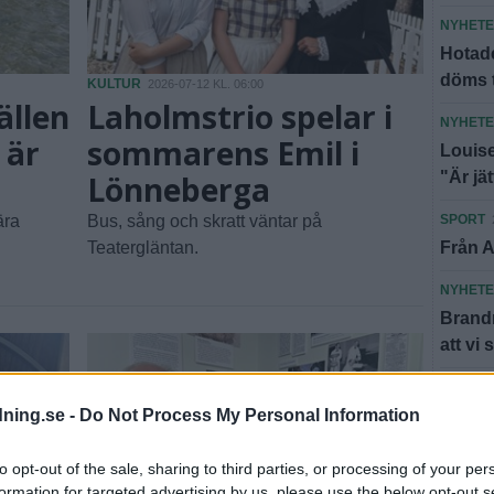
NYHET
Hotade
döms t
KULTUR
2026-07-12 KL. 06:00
ällen
Laholmstrio spelar i
NYHET
 är
sommarens Emil i
Louise
"Är jä
Lönneberga
ära
Bus, sång och skratt väntar på
SPORT
Teatergläntan.
Från A
NYHET
Brandm
att vi 
NYHET
Våldsa
dning.se -
Do Not Process My Personal Information
i lågor
to opt-out of the sale, sharing to third parties, or processing of your per
NYHET
formation for targeted advertising by us, please use the below opt-out s