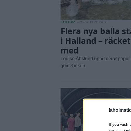
KULTUR
2026-07-13 KL. 06:00
Flera nya balla st
i Halland – räcket
med
Louise Åhslund uppdaterar popul
guideboken.
laholmsti
If you wish 
sensitive in