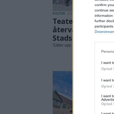
confirm you
continue se
KULTUR
2026-06-27 KL. 05:58
information 
Teaterrepet
further disc
participants
återvänder till
Downstream 
Stadsparken
Sätter upp nytolkning av Stormen.
Persona
I want t
Opted 
I want t
Opted 
I want 
Advertis
Opted 
I want t