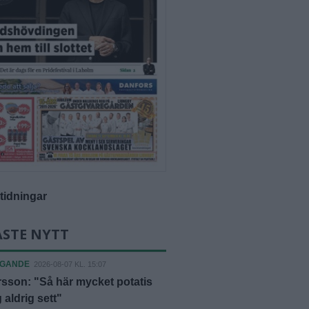
-tidningar
ASTE NYTT
AGANDE
2026-08-07 KL. 15:07
rsson: "Så här mycket potatis
 aldrig sett"