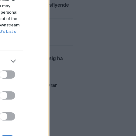
elikopter jagade skogsflyende
ou may
tjuv
 personal
out of the
LLE
2026-08-04 KL. 06:00
 downstream
B’s List of
smäll för halländska
shusägare
ER
2026-08-03 KL. 14:03
ör penningtvätt – sa sig ha
lurad
ER
2026-08-02 KL. 06:00
offers uppfinning erövrar
n
yheter