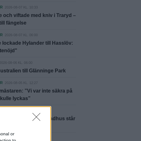
ER
2026-08-07 KL. 10:33
 och viftade med kniv i Traryd –
ill fängelse
ER
2026-08-07 KL. 06:00
 lockade Hylander till Hasslöv:
ttenöjd"
2026-08-06 KL. 06:00
ustralien till Glänninge Park
ER
2026-08-05 KL. 12:27
ästaren: ”Vi var inte säkra på
skulle lyckas”
ER
2026-08-05 KL. 01:06
m brand i Laholm – radhus står
sonal or
ER
2026-08-04 KL. 16:53
ection to