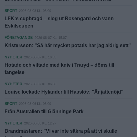
SPORT
2026-08-08 KL. 06:00
LFK:s cupbragd – slog ut Rosengård och vann
Eskilscupen
FÖRETAGANDE
2026-08-07 KL. 15:07
Kristersson: "Så här mycket potatis har jag aldrig sett"
NYHETER
2026-08-07 KL. 10:33
Hotade och viftade med kniv i Traryd – döms till
fängelse
NYHETER
2026-08-07 KL. 06:00
Louise lockade Hylander till Hasslöv: "Är jättenöjd"
SPORT
2026-08-06 KL. 06:00
Från Australien till Glänninge Park
NYHETER
2026-08-05 KL. 12:27
Brandmästaren: ”Vi var inte säkra på att vi skulle