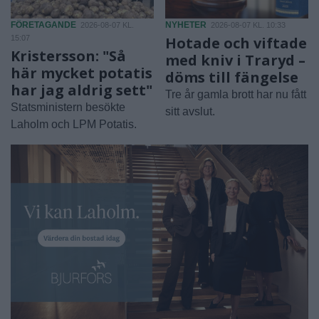
FÖRETAGANDE
NYHETER
2026-08-07 KL.
2026-08-07 KL. 10:33
15:07
Hotade och viftade
Kristersson: "Så
med kniv i Traryd –
här mycket potatis
döms till fängelse
har jag aldrig sett"
Tre år gamla brott har nu fått
Statsministern besökte
sitt avslut.
Laholm och LPM Potatis.