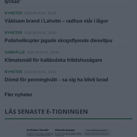
lyckas”
NYHETER
2026-08-05 KL. 01:06
Våldsam brand i Laholm – radhus står i lågor
NYHETER
2026-08-04 KL. 16:53
Polishelikopter jagade skogsflyende dieseltjuv
SAMHÄLLE
2026-08-04 KL. 06:00
Klimatsmäll för halländska fritidshusägare
NYHETER
2026-08-03 KL. 14:03
Dömd för penningtvätt – sa sig ha blivit lurad
Fler nyheter
LÄS SENASTE E-TIDNINGEN