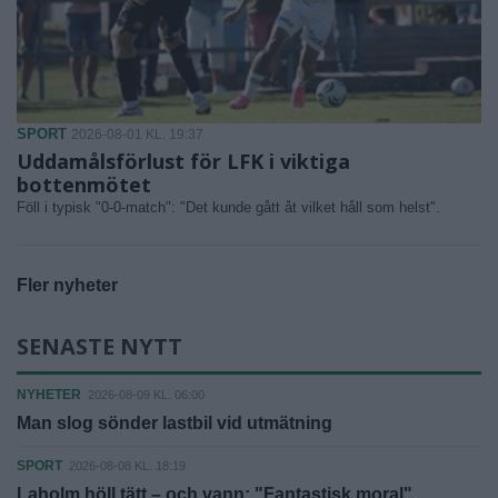
SPORT
2026-08-01 KL. 19:37
Uddamålsförlust för LFK i viktiga
bottenmötet
Föll i typisk "0-0-match": "Det kunde gått åt vilket håll som helst".
Fler nyheter
SENASTE NYTT
NYHETER
2026-08-09 KL. 06:00
Man slog sönder lastbil vid utmätning
SPORT
2026-08-08 KL. 18:19
Laholm höll tätt – och vann: "Fantastisk moral"