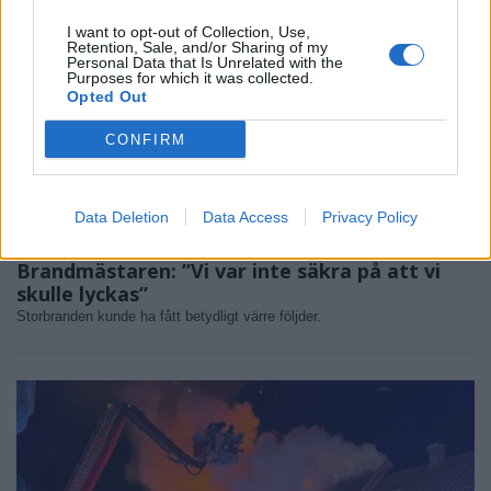
I want to opt-out of Collection, Use,
Retention, Sale, and/or Sharing of my
Personal Data that Is Unrelated with the
Purposes for which it was collected.
Opted Out
CONFIRM
Data Deletion
Data Access
Privacy Policy
NYHETER
2026-08-05 KL. 12:27
Brandmästaren: ”Vi var inte säkra på att vi
skulle lyckas”
Storbranden kunde ha fått betydligt värre följder.