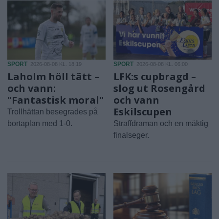
SPORT
SPORT
2026-08-08 KL. 18:19
2026-08-08 KL. 06:00
Laholm höll tätt –
LFK:s cupbragd –
och vann:
slog ut Rosengård
"Fantastisk moral"
och vann
Eskilscupen
Trollhättan besegrades på
bortaplan med 1-0.
Straffdraman och en mäktig
finalseger.