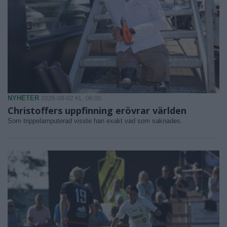
NYHETER
2026-08-02 KL. 06:00
Christoffers uppfinning erövrar världen
Som trippelamputerad visste han exakt vad som saknades.