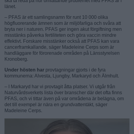
ska ta reda på hur omfattande problemet med PFAS är i
länet.
– PFAS är ett samlingsnamn för runt 10 000 olika
högfluorerande ämnen som är miljöfarliga och svåra att
bryta ner i naturen. PFAS ger ingen akut förgiftning men
misstänks påverka fertiliteten och göra vaccin mindre
effektivt. Forskare misstänker också att PFAS kan vara
cancerframkallande, säger Madeleine Cerps som är
handläggare för förorenade områden på Länsstyrelsen
Kronoberg.
Under hösten har
provtagningar gjorts i de fyra
kommunerna: Alvesta, Ljungby, Markaryd och Älmhult.
– I Markaryd har vi provtagit åtta platser. Vi utgår från
Naturvårdsverkets lista över branscher där det ofta finns
PFAS, och vi tittar även på var områdena är belägna, om
det till exempel är nära en grundvattentäkt, säger
Madeleine Cerps.