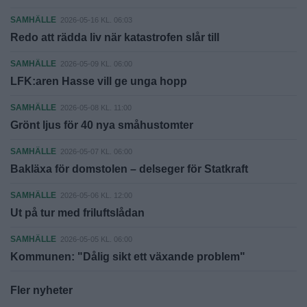
SAMHÄLLE
2026-05-16 KL. 06:03
Redo att rädda liv när katastrofen slår till
SAMHÄLLE
2026-05-09 KL. 06:00
LFK:aren Hasse vill ge unga hopp
SAMHÄLLE
2026-05-08 KL. 11:00
Grönt ljus för 40 nya småhustomter
SAMHÄLLE
2026-05-07 KL. 06:00
Bakläxa för domstolen – delseger för Statkraft
SAMHÄLLE
2026-05-06 KL. 12:00
Ut på tur med friluftslådan
SAMHÄLLE
2026-05-05 KL. 06:00
Kommunen: "Dålig sikt ett växande problem"
Fler nyheter