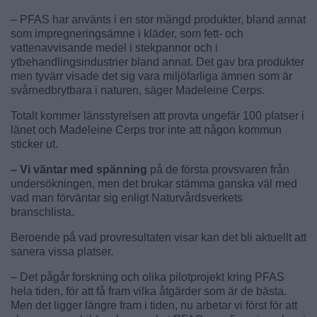
– PFAS har använts i en stor mängd produkter, bland annat
som impregneringsämne i kläder, som fett- och
vattenavvisande medel i stekpannor och i
ytbehandlingsindustrier bland annat. Det gav bra produkter
men tyvärr visade det sig vara miljöfarliga ämnen som är
svårnedbrytbara i naturen, säger Madeleine Cerps.
Totalt kommer länsstyrelsen att provta ungefär 100 platser i
länet och Madeleine Cerps tror inte att någon kommun
sticker ut.
– Vi väntar med spänning
på de första provsvaren från
undersökningen, men det brukar stämma ganska väl med
vad man förväntar sig enligt Naturvårdsverkets
branschlista.
Beroende på vad provresultaten visar kan det bli aktuellt att
sanera vissa platser.
– Det pågår forskning och olika pilotprojekt kring PFAS
hela tiden, för att få fram vilka åtgärder som är de bästa.
Men det ligger längre fram i tiden, nu arbetar vi först för att