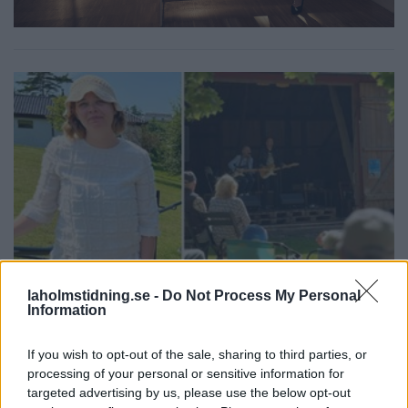
laholmstidning.se -
Do Not Process My Personal
Information
NYHETER
2026-08-07 KL. 06:00
Louise lockade Hylander till Hasslöv: "Är
If you wish to opt-out of the sale, sharing to third parties, or
jättenöjd"
processing of your personal or sensitive information for
Svårt att locka Hasslövsborna till Under Solen-festivalen.
targeted advertising by us, please use the below opt-out