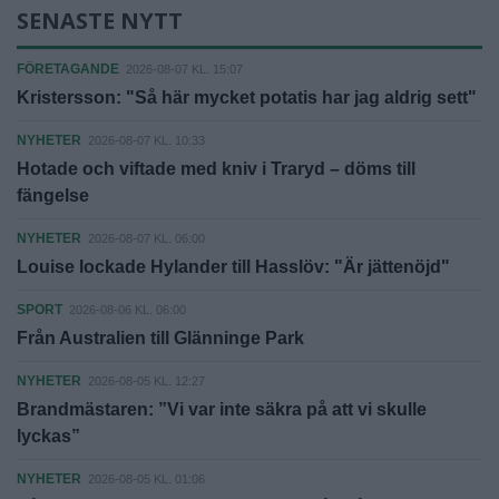
SENASTE NYTT
FÖRETAGANDE
2026-08-07 KL. 15:07
Kristersson: "Så här mycket potatis har jag aldrig sett"
NYHETER
2026-08-07 KL. 10:33
Hotade och viftade med kniv i Traryd – döms till
fängelse
NYHETER
2026-08-07 KL. 06:00
Louise lockade Hylander till Hasslöv: "Är jättenöjd"
SPORT
2026-08-06 KL. 06:00
Från Australien till Glänninge Park
NYHETER
2026-08-05 KL. 12:27
Brandmästaren: ”Vi var inte säkra på att vi skulle
lyckas”
NYHETER
2026-08-05 KL. 01:06