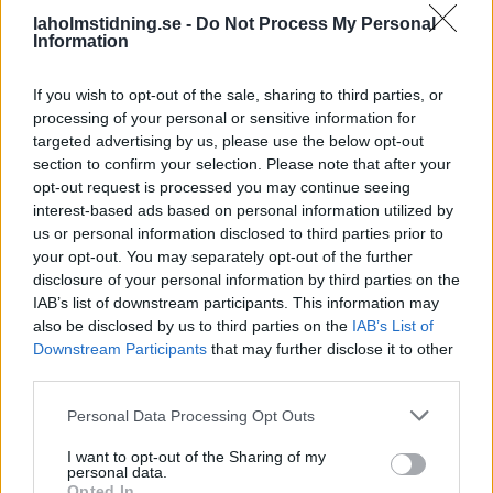
sitt avslut.
Svårt att locka
laholmstidning.se -
Do Not Process My Personal
Information
Hasslövsborna till Under
Solen-festivalen.
If you wish to opt-out of the sale, sharing to third parties, or
processing of your personal or sensitive information for
targeted advertising by us, please use the below opt-out
section to confirm your selection. Please note that after your
opt-out request is processed you may continue seeing
interest-based ads based on personal information utilized by
us or personal information disclosed to third parties prior to
your opt-out. You may separately opt-out of the further
disclosure of your personal information by third parties on the
SPORT
NYHETER
2026-08-06 KL. 06:00
2026-08-05 KL. 12:27
IAB’s list of downstream participants. This information may
Från Australien till
Brandmästaren:
also be disclosed by us to third parties on the
IAB’s List of
Glänninge Park
”Vi var inte säkra
Downstream Participants
that may further disclose it to other
third parties.
på att vi skulle
Nu ska Nils hjälpa LFK att
lyckas”
klara kontraktet.
Personal Data Processing Opt Outs
Storbranden kunde ha fått
I want to opt-out of the Sharing of my
betydligt värre följder.
personal data.
Opted In