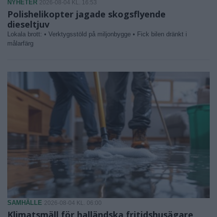
NYHETER
2026-08-04 KL. 16:53
Polishelikopter jagade skogsflyende
dieseltjuv
Lokala brott: • Verktygsstöld på miljonbygge • Fick bilen dränkt i
målarfärg
SAMHÄLLE
2026-08-04 KL. 06:00
Klimatsmäll för halländska fritidshusägare