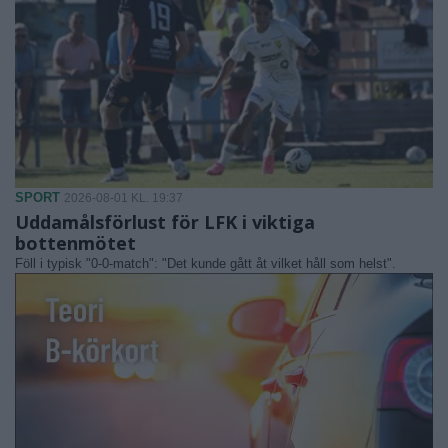
SPORT
2026-08-01 KL. 19:37
Uddamålsförlust för LFK i viktiga
bottenmötet
Föll i typisk "0-0-match": "Det kunde gått åt vilket håll som helst".