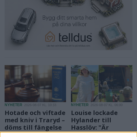
NYHETER
NYHETER
2026-08-07 KL. 10:33
2026-08-07 KL. 06:00
Hotade och viftade
Louise lockade
med kniv i Traryd –
Hylander till
döms till fängelse
Hasslöv: "Är
jättenöjd"
Tre år gamla brott har nu fått