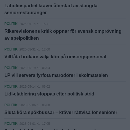
Laholmspartiet kräver återstart av stängda
seniorrestauranger
POLITIK
2026-06-14 KL. 15:41
Riksrevisionens kritik öppnar för svensk omprövning
av spelpolitiken
POLITIK
2026-05-31 KL. 12:00
Vill låta brukare välja kön på omsorgspersonal
POLITIK
2026-05-19 KL. 06:04
LP vill servera fyrfota marodörer i skolmatsalen
POLITIK
2026-05-14 KL. 06:02
Lidl-etablering stoppas efter politisk strid
POLITIK
2026-05-06 KL. 06:00
Sluta köra spökbussar – kräver rättvisa för seniorer
POLITIK
2026-04-01 KL. 17:05