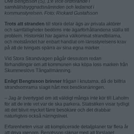
Ove Bengtsson (S), 1:e vice ordförande i
samhällsbyggnadsnämnden och ledamot i
kommunstyrelsen. Foto: Rickard Gustafsson
Trots att stranden
till stora delar ägs av privata aktörer
och samfälligheter bedöms inte ägarförhållandena ställa till
problem. Historiskt har ägarna välkomnat strandbilarna,
och motståndet har enbart handlat om länsstyrelsens krav
på att de tvingats spärra av sina egna marker.
Vid Stora Strandvägen pågår dessutom redan
förhandlingar om att kommunen ska köpa loss marken från
Skummeslövs Tångallmänning.
Enligt Bengtsson brinner
frågan i knutarna, då de bilfria
strandsomrarna slagit hårt mot besöksnäringen.
– Jag är övertygad om att väldigt många inte kör till Laholm
för att de inte vet var de ska parkera. Statistiken visar tydligt
att det blivit mycket färre besökare och det drabbar
naturligtvis också näringslivet.
Erfarenheten visar att komplicerade detaljplaner tar flera år
att driva igenom. Bengtsson räknar med att förslaget