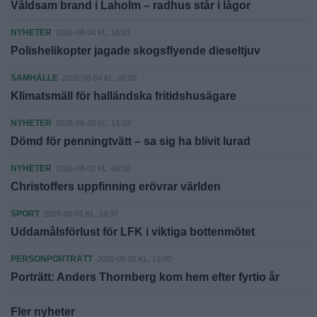
Våldsam brand i Laholm – radhus står i lågor
NYHETER
2026-08-04 KL. 16:53
Polishelikopter jagade skogsflyende dieseltjuv
SAMHÄLLE
2026-08-04 KL. 06:00
Klimatsmäll för halländska fritidshusägare
NYHETER
2026-08-03 KL. 14:03
Dömd för penningtvätt – sa sig ha blivit lurad
NYHETER
2026-08-02 KL. 06:00
Christoffers uppfinning erövrar världen
SPORT
2026-08-01 KL. 19:37
Uddamålsförlust för LFK i viktiga bottenmötet
PERSONPORTRÄTT
2026-08-01 KL. 13:00
Porträtt: Anders Thornberg kom hem efter fyrtio år
Fler nyheter