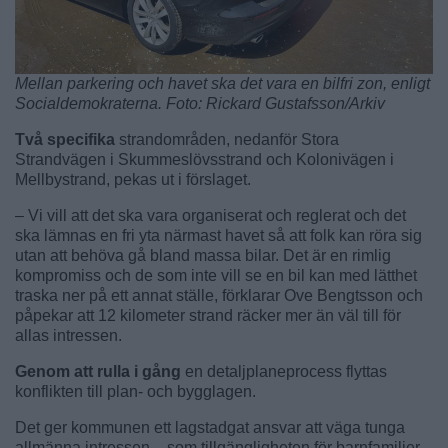
Mellan parkering och havet ska det vara en bilfri zon, enligt
Socialdemokraterna. Foto: Rickard Gustafsson/Arkiv
Två specifika
strandområden, nedanför Stora
Strandvägen i Skummeslövsstrand och Kolonivägen i
Mellbystrand, pekas ut i förslaget.
– Vi vill att det ska vara organiserat och reglerat och det
ska lämnas en fri yta närmast havet så att folk kan röra sig
utan att behöva gå bland massa bilar. Det är en rimlig
kompromiss och de som inte vill se en bil kan med lätthet
traska ner på ett annat ställe, förklarar Ove Bengtsson och
påpekar att 12 kilometer strand räcker mer än väl till för
allas intressen.
Genom att rulla i gång
en detaljplaneprocess flyttas
konflikten till plan- och bygglagen.
Det ger kommunen ett lagstadgat ansvar att väga tunga
allmänna intressen – som tillgängligheten för barnfamiljer,