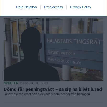
Data Deletion
Data Access
Privacy Policy
NYHETER
2026-08-03 KL. 14:03
Dömd för penningtvätt – sa sig ha blivit lurad
Laholmare tog emot och skickade vidare pengar från bedrägeri.