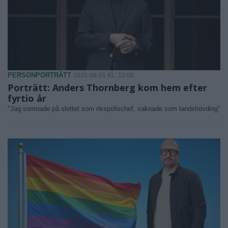
PERSONPORTRÄTT
2026-08-01 KL. 13:00
Porträtt: Anders Thornberg kom hem efter
fyrtio år
"Jag somnade på slottet som rikspolischef, vaknade som landshövding"