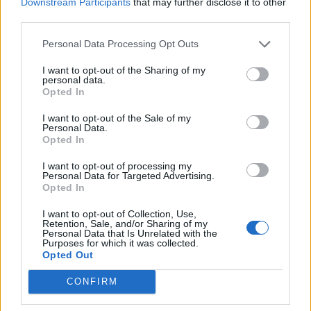
Downstream Participants
that may further disclose it to other
NYHETER
SAMHÄLLE
2026-08-04 KL. 16:53
2026-08-04 KL. 06:00
third parties.
Polishelikopter
Klimatsmäll för
jagade
halländska
Personal Data Processing Opt Outs
skogsflyende
fritidshusägare
dieseltjuv
I want to opt-out of the Sharing of my
Extremväder har gett
personal data.
Lokala brott: • Verktygsstöld
upphov till
Opted In
på miljonbygge • Fick bilen
mångmiljonkostnader.
I want to opt-out of the Sale of my
dränkt i målarfärg
Personal Data.
Opted In
I want to opt-out of processing my
Personal Data for Targeted Advertising.
Opted In
I want to opt-out of Collection, Use,
Retention, Sale, and/or Sharing of my
Personal Data that Is Unrelated with the
Purposes for which it was collected.
Opted Out
CONFIRM