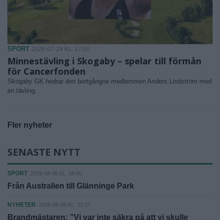
SPORT
2026-07-29 KL. 17:00
Minnestävling i Skogaby – spelar till förmån
för Cancerfonden
Skogaby GK hedrar den bortgångne medlemmen Anders Lindström med
en tävling.
Fler nyheter
SENASTE NYTT
SPORT
2026-08-06 KL. 06:00
Från Australien till Glänninge Park
NYHETER
2026-08-05 KL. 12:27
Brandmästaren: ”Vi var inte säkra på att vi skulle