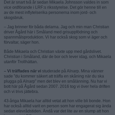
Det är snart två år sedan Mikaela Johnsson valdes in som
vice ordförande i LRF:s riksstyrelse. Det gör henne till en
av de mest inflytelserika personerna inom jord- och
skogsbruk.
– Jag brinner för båda delarna. Jag och min man Christian
driver Ågård här i Småland med grisuppfödning och
spannmålsproduktion. Vi har också skog som vi äger och
förvaltar, säger hon.
Både Mikaela och Christian växte upp med gårdslivet.
Christian i Småland, där de bor och lever idag, och Mikaela
utanför Trollhättan.
– Vi träffades när vi
studerade på Alnarp. Mina vänner
sade ”du kommer säkert att träffa en skåning när du ska
plugga på Alnarp” men det blev en smålänning. Nu har vi
bott här på Ågård sedan 2007. 2016 tog vi över hela driften
och vi trivs jättebra.
43-åriga Mikaela har alltid vetat att hon ville bli bonde. Hon
har också alltid varit en person som har engagerat sig ända
sedan elevrådstiden. Ändå var det lite av en slump att hon