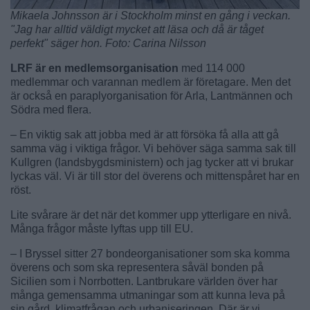
Mikaela Johnsson är i Stockholm minst en gång i veckan.
"Jag har alltid väldigt mycket att läsa och då är tåget
perfekt" säger hon. Foto: Carina Nilsson
LRF är en medlemsorganisation
med 114 000
medlemmar och varannan medlem är företagare. Men det
är också en paraplyorganisation för Arla, Lantmännen och
Södra med flera.
– En viktig sak att jobba med är att försöka få alla att gå
samma väg i viktiga frågor. Vi behöver säga samma sak till
Kullgren (landsbygdsministern) och jag tycker att vi brukar
lyckas väl. Vi är till stor del överens och mittenspåret har en
röst.
Lite svårare är det när det kommer upp ytterligare en nivå.
Många frågor måste lyftas upp till EU.
– I Bryssel sitter 27 bondeorganisationer som ska komma
överens och som ska representera såväl bonden på
Sicilien som i Norrbotten. Lantbrukare världen över har
många gemensamma utmaningar som att kunna leva på
sin gård, klimatfrågan och urbaniseringen. Där är vi