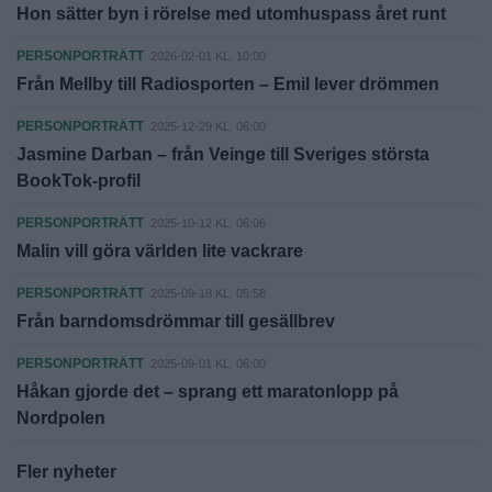
Hon sätter byn i rörelse med utomhuspass året runt
PERSONPORTRÄTT
2026-02-01 KL. 10:00
Från Mellby till Radiosporten – Emil lever drömmen
PERSONPORTRÄTT
2025-12-29 KL. 06:00
Jasmine Darban – från Veinge till Sveriges största
BookTok-profil
PERSONPORTRÄTT
2025-10-12 KL. 06:06
Malin vill göra världen lite vackrare
PERSONPORTRÄTT
2025-09-18 KL. 05:58
Från barndomsdrömmar till gesällbrev
PERSONPORTRÄTT
2025-09-01 KL. 06:00
Håkan gjorde det – sprang ett maratonlopp på
Nordpolen
Fler nyheter