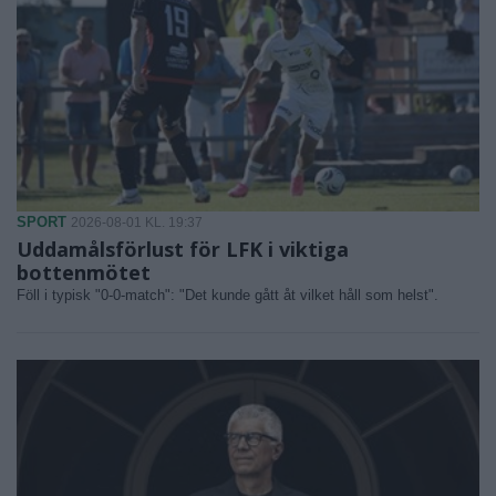
SPORT
2026-08-01 KL. 19:37
Uddamålsförlust för LFK i viktiga
bottenmötet
Föll i typisk "0-0-match": "Det kunde gått åt vilket håll som helst".