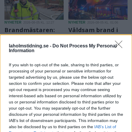
NYHETER
NYHETER
2026-08-05 KL. 12:27
2026-08-05 KL. 01:06
Brandmästaren:
Våldsam brand i
”Vi var inte säkra
Laholm – radhus
på att vi skulle
står i lågor
laholmstidning.se -
Do Not Process My Personal
lyckas”
Information
Brandmästare Andreas
Storbranden kunde ha fått
Randevik:
If you wish to opt-out of the sale, sharing to third parties, or
betydligt värre följder.
"Spridningsrisken är mycket
processing of your personal or sensitive information for
stor"
targeted advertising by us, please use the below opt-out
section to confirm your selection. Please note that after your
opt-out request is processed you may continue seeing
interest-based ads based on personal information utilized by
us or personal information disclosed to third parties prior to
your opt-out. You may separately opt-out of the further
disclosure of your personal information by third parties on the
IAB’s list of downstream participants. This information may
also be disclosed by us to third parties on the
IAB’s List of