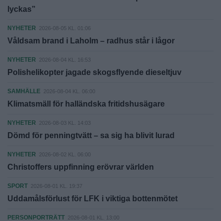
lyckas”
NYHETER
2026-08-05 KL. 01:06
Våldsam brand i Laholm – radhus står i lågor
NYHETER
2026-08-04 KL. 16:53
Polishelikopter jagade skogsflyende dieseltjuv
SAMHÄLLE
2026-08-04 KL. 06:00
Klimatsmäll för halländska fritidshusägare
NYHETER
2026-08-03 KL. 14:03
Dömd för penningtvätt – sa sig ha blivit lurad
NYHETER
2026-08-02 KL. 06:00
Christoffers uppfinning erövrar världen
SPORT
2026-08-01 KL. 19:37
Uddamålsförlust för LFK i viktiga bottenmötet
PERSONPORTRÄTT
2026-08-01 KL. 13:00