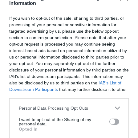
Information
NYHETER
2026-08-03 KL. 14:03
Dömd för penningtvätt – sa sig ha blivit lurad
If you wish to opt-out of the sale, sharing to third parties, or
Laholmare tog emot och skickade vidare pengar från bedrägeri.
processing of your personal or sensitive information for
targeted advertising by us, please use the below opt-out
section to confirm your selection. Please note that after your
opt-out request is processed you may continue seeing
interest-based ads based on personal information utilized by
us or personal information disclosed to third parties prior to
your opt-out. You may separately opt-out of the further
disclosure of your personal information by third parties on the
IAB’s list of downstream participants. This information may
also be disclosed by us to third parties on the
IAB’s List of
Downstream Participants
that may further disclose it to other
third parties.
Personal Data Processing Opt Outs
I want to opt-out of the Sharing of my
NYHETER
personal data.
2026-08-02 KL. 06:00
Opted In
Christoffers uppfinning erövrar världen
Som trippelamputerad visste han exakt vad som saknades.