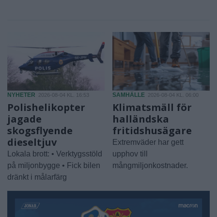
NYHETER
SAMHÄLLE
2026-08-04 KL. 16:53
2026-08-04 KL. 06:00
Polishelikopter
Klimatsmäll för
jagade
halländska
skogsflyende
fritidshusägare
dieseltjuv
Extremväder har gett
Lokala brott: • Verktygsstöld
upphov till
på miljonbygge • Fick bilen
mångmiljonkostnader.
dränkt i målarfärg