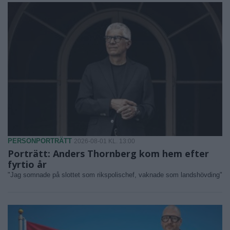
PERSONPORTRÄTT
2026-08-01 KL. 13:00
Porträtt: Anders Thornberg kom hem efter
fyrtio år
"Jag somnade på slottet som rikspolischef, vaknade som landshövding"