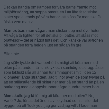
Det kan handla om kampen för våra barns framtid mot
miljöförstöring, att stoppa omoralen i att låta fascistiska
stater spela tennis på våra banor, att slåss för man ska få
älska vem man vill.
Man trotsar, man vågar
, man sticker upp mot överheten.
Att våga ta fighten för att det ska bli bättre, att slåss mot
orättvisor – det är något fint i det. Och kanske var aktionen
på stranden förra helgen just en sådan fin grej.
Eller inte.
Jag själv tyckte det var oerhört smidigt att köra ner med
bilen på stranden. En unik lyx och samtidigt ett dragplåster
som faktiskt slår all annan turismmagnetism till den 12
kilometer långa stranden. Jag tillhör även de som tvivlar på
att en stillastående bil skitar ner mer på en strand än på en
parkering med avloppsbrunnar några hundra meter bort.
Men skulle jag få
för mig att köra ner med bilen? Nej.
Varför? Jo, för att det är en civil olydnad som till stor del
bygger på ett ”fuck you, jag gör vad jag vill”. Hade man