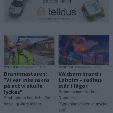
NYHETER
NYHETER
2026-08-05 KL. 12:27
2026-08-05 KL. 01:06
Brandmästaren:
Våldsam brand i
”Vi var inte säkra
Laholm – radhus
på att vi skulle
står i lågor
lyckas”
Brandmästare Andreas
Storbranden kunde ha fått
Randevik:
betydligt värre följder.
"Spridningsrisken är mycket
stor"