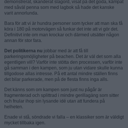
demonstrerat, skanderat slagord, visat på det goda, kämpat
med såväl penna som med lagbok så hade det kanske
varit annorlunda.
Bara för att vi är hundra personer som tycker att man ska få
köra i 180 på motorvägen så funkar det inte att vi gör det.
Definitivt inte om man krockar och därmed utsätter någon
annan för stor fara.
Det politikerna nu
jobbar med är att få till
parkeringsmöjligheter på beachen. Det är väl det som alla
egentligen vill? Varför inte stötta den processen, varför inte
gå samman i den kampen, som ju utan vidare skulle kunna
tillgodose allas intresse. På ett antal mindre ställen finns
det bilar parkerade, men på de flesta finns inga alls.
Det känns som om kampen som just nu pågår är
fragmenterad och splittrad i mindre gerillagäng som sitter
och fnular ihop sin lysande idé utan att fundera på
helheten.
Enade vi stå, söndrade vi falla – en klassiker som är väldigt
mycket tillbaka igen.