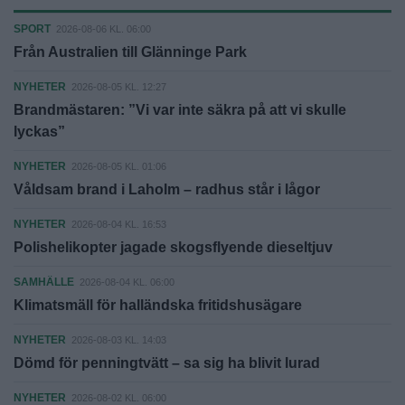
SPORT
2026-08-06 KL. 06:00
Från Australien till Glänninge Park
NYHETER
2026-08-05 KL. 12:27
Brandmästaren: ”Vi var inte säkra på att vi skulle
lyckas”
NYHETER
2026-08-05 KL. 01:06
Våldsam brand i Laholm – radhus står i lågor
NYHETER
2026-08-04 KL. 16:53
Polishelikopter jagade skogsflyende dieseltjuv
SAMHÄLLE
2026-08-04 KL. 06:00
Klimatsmäll för halländska fritidshusägare
NYHETER
2026-08-03 KL. 14:03
Dömd för penningtvätt – sa sig ha blivit lurad
NYHETER
2026-08-02 KL. 06:00