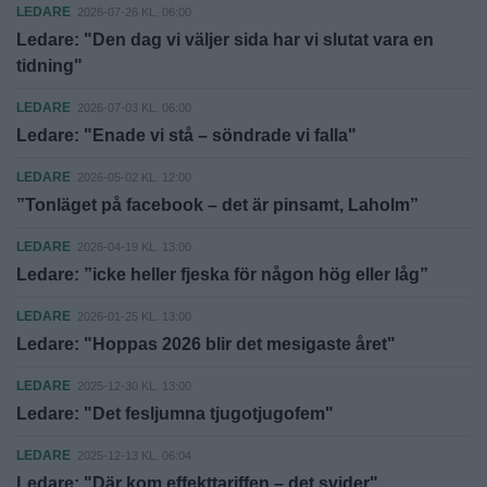
LEDARE
2026-07-26 KL. 06:00
Ledare: "Den dag vi väljer sida har vi slutat vara en
tidning"
LEDARE
2026-07-03 KL. 06:00
Ledare: "Enade vi stå – söndrade vi falla"
LEDARE
2026-05-02 KL. 12:00
”Tonläget på facebook – det är pinsamt, Laholm”
LEDARE
2026-04-19 KL. 13:00
Ledare: ”icke heller fjeska för någon hög eller låg”
LEDARE
2026-01-25 KL. 13:00
Ledare: "Hoppas 2026 blir det mesigaste året"
LEDARE
2025-12-30 KL. 13:00
Ledare: "Det fesljumna tjugotjugofem"
LEDARE
2025-12-13 KL. 06:04
Ledare: "Där kom effekttariffen – det svider"