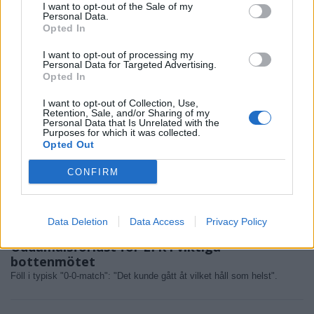
I want to opt-out of the Sale of my
Personal Data.
Opted In
I want to opt-out of processing my
Personal Data for Targeted Advertising.
Opted In
I want to opt-out of Collection, Use,
Retention, Sale, and/or Sharing of my
Personal Data that Is Unrelated with the
Purposes for which it was collected.
Opted Out
CONFIRM
Data Deletion
Data Access
Privacy Policy
SPORT
2026-08-01 KL. 19:37
Uddamålsförlust för LFK i viktiga
bottenmötet
Föll i typisk "0-0-match": "Det kunde gått åt vilket håll som helst".