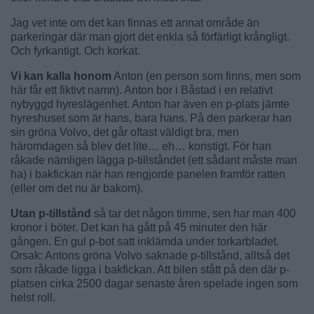
Jag vet inte om det kan finnas ett annat område än
parkeringar där man gjort det enkla så förfärligt krångligt.
Och fyrkantigt. Och korkat.
Vi kan kalla honom
Anton (en person som finns, men som
här får ett fiktivt namn). Anton bor i Båstad i en relativt
nybyggd hyreslägenhet. Anton har även en p-plats jämte
hyreshuset som är hans, bara hans. På den parkerar han
sin gröna Volvo, det går oftast väldigt bra, men
häromdagen så blev det lite… eh… konstigt. För han
råkade nämligen lägga p-tillståndet (ett sådant måste man
ha) i bakfickan när han rengjorde panelen framför ratten
(eller om det nu är bakom).
Utan p-tillstånd
så tar det någon timme, sen har man 400
kronor i böter. Det kan ha gått på 45 minuter den här
gången. En gul p-bot satt inklämda under torkarbladet.
Orsak: Antons gröna Volvo saknade p-tillstånd, alltså det
som råkade ligga i bakfickan. Att bilen stått på den där p-
platsen cirka 2500 dagar senaste åren spelade ingen som
helst roll.