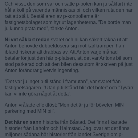
Och visst, den som var och satte p-boten kan ju såklart inte
hålla koll på varenda människas bil och vilken ruta den har
rätt att stå i. Beställaren av p-kontrollerna är
fastighetsbolaget som hyr ut lägenheterna. ”De borde man
ju kunna prata med”, tänkte Anton.
Ni vet såklart redan
svaret och ni kan säkert räkna ut att
Anton behövde dubbeldosera sig mot kärlkrampen han
ibland riskerar att drabbas av. Att Anton varje månad
betalar för just den här p-platsen, att det var Antons bil som
stod parkerad och att den bilen dessutom är skriven på just
Anton förändrar givetvis ingenting.
”Det var ju inget p-tillstånd i framrutan”, var svaret från
fastighetsägaren. ”Utan p-tillstånd blir det böter” och ”Tyvärr
kan vi inte göra något åt detta”.
Anton vrålade effektlöst: ”Men det är ju för bövelen MIN
parkering med MIN bil”.
Det här en sann
historia från Båstad. Det finns likartade
historier från Laholm och Halmstad. Jag lovar att det finns
miljoner sådana här historier från landet Sverige om p-