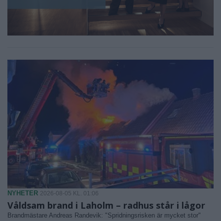
NYHETER
2026-08-05 KL. 01:06
Våldsam brand i Laholm – radhus står i lågor
Brandmästare Andreas Randevik: "Spridningsrisken är mycket stor"