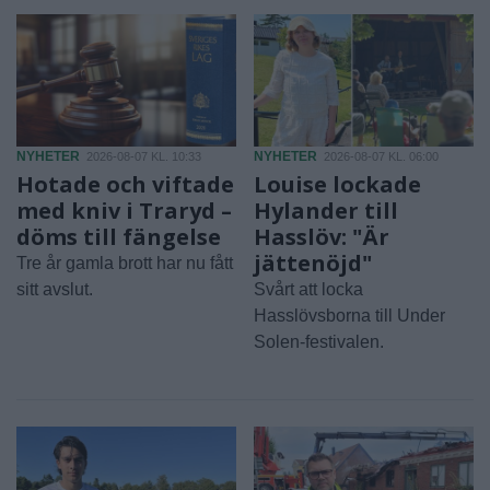
NYHETER
NYHETER
2026-08-07 KL. 10:33
2026-08-07 KL. 06:00
Hotade och viftade
Louise lockade
med kniv i Traryd –
Hylander till
döms till fängelse
Hasslöv: "Är
jättenöjd"
Tre år gamla brott har nu fått
sitt avslut.
Svårt att locka
Hasslövsborna till Under
Solen-festivalen.