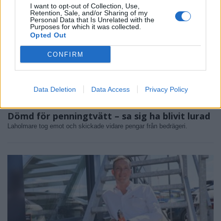
I want to opt-out of Collection, Use,
Retention, Sale, and/or Sharing of my
Personal Data that Is Unrelated with the
Purposes for which it was collected.
Opted Out
CONFIRM
Data Deletion
Data Access
Privacy Policy
NYHETER
2026-08-03 KL. 14:03
Dömd för penningtvätt – sa sig ha blivit lurad
Laholmare tog emot och skickade vidare pengar från bedrägeri.