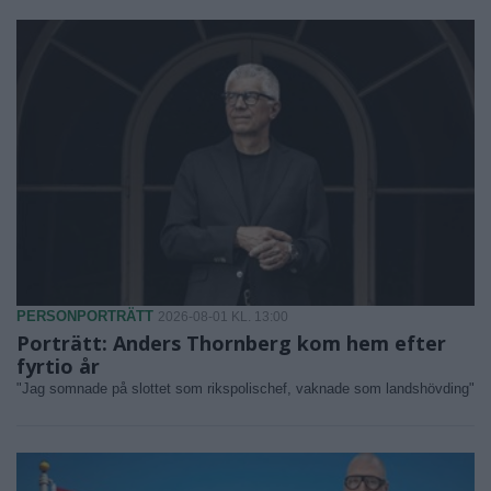
PERSONPORTRÄTT
2026-08-01 KL. 13:00
Porträtt: Anders Thornberg kom hem efter
fyrtio år
"Jag somnade på slottet som rikspolischef, vaknade som landshövding"