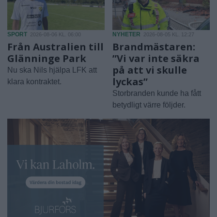
SPORT
NYHETER
2026-08-06 KL. 06:00
2026-08-05 KL. 12:27
Från Australien till
Brandmästaren:
Glänninge Park
”Vi var inte säkra
på att vi skulle
Nu ska Nils hjälpa LFK att
lyckas”
klara kontraktet.
Storbranden kunde ha fått
betydligt värre följder.