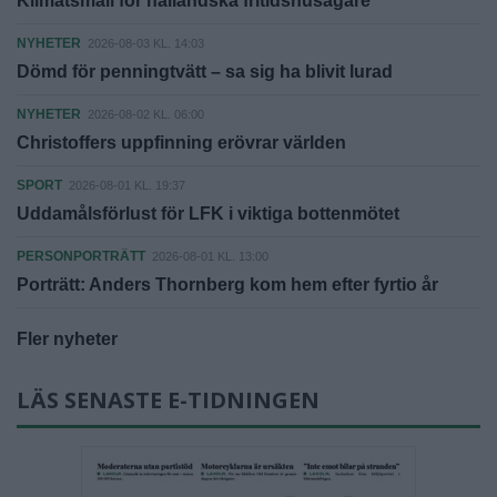
Klimatsmäll för halländska fritidshusägare
NYHETER
2026-08-03 KL. 14:03
Dömd för penningtvätt – sa sig ha blivit lurad
NYHETER
2026-08-02 KL. 06:00
Christoffers uppfinning erövrar världen
SPORT
2026-08-01 KL. 19:37
Uddamålsförlust för LFK i viktiga bottenmötet
PERSONPORTRÄTT
2026-08-01 KL. 13:00
Porträtt: Anders Thornberg kom hem efter fyrtio år
Fler nyheter
LÄS SENASTE E-TIDNINGEN