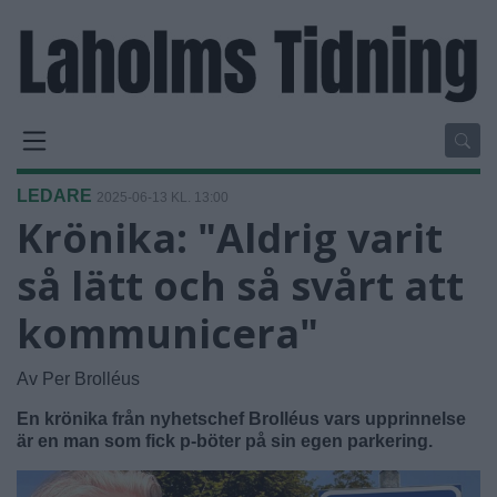
LEDARE
2025-06-13 KL. 13:00
Krönika: "Aldrig varit
så lätt och så svårt att
kommunicera"
Av Per Brolléus
En krönika från nyhetschef Brolléus vars upprinnelse
är en man som fick p-böter på sin egen parkering.