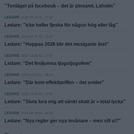
”Tonläget på facebook – det är pinsamt, Laholm”
LEDARE
2026-04-19 KL. 13:00
Ledare: ”icke heller fjeska för någon hög eller låg”
LEDARE
2026-01-25 KL. 13:00
Ledare: "Hoppas 2026 blir det mesigaste året"
LEDARE
2025-12-30 KL. 13:00
Ledare: "Det fesljumna tjugotjugofem"
LEDARE
2025-12-13 KL. 06:04
Ledare: "Där kom effekttariffen – det svider"
LEDARE
2025-10-03 KL. 19:00
Ledare: "Sluta lura mig att sänkt skatt är = total lycka"
LEDARE
2025-08-10 KL. 06:00
Ledare: "Nya regler ger nya invånare – men vill vi?"