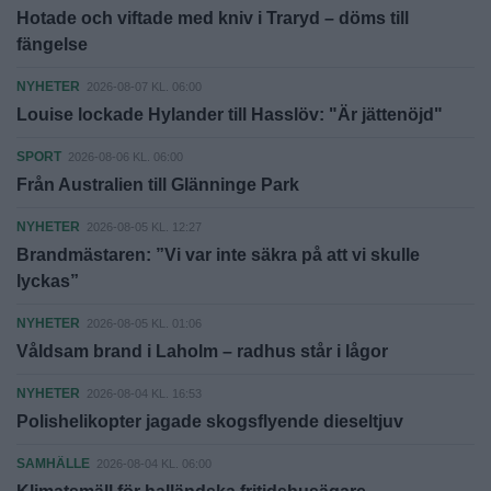
Hotade och viftade med kniv i Traryd – döms till
fängelse
NYHETER
2026-08-07 KL. 06:00
Louise lockade Hylander till Hasslöv: "Är jättenöjd"
SPORT
2026-08-06 KL. 06:00
Från Australien till Glänninge Park
NYHETER
2026-08-05 KL. 12:27
Brandmästaren: ”Vi var inte säkra på att vi skulle
lyckas”
NYHETER
2026-08-05 KL. 01:06
Våldsam brand i Laholm – radhus står i lågor
NYHETER
2026-08-04 KL. 16:53
Polishelikopter jagade skogsflyende dieseltjuv
SAMHÄLLE
2026-08-04 KL. 06:00