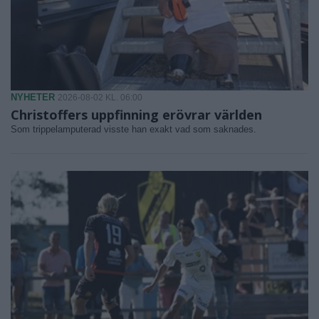
NYHETER
2026-08-02 KL. 06:00
Christoffers uppfinning erövrar världen
Som trippelamputerad visste han exakt vad som saknades.