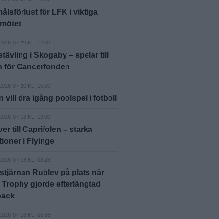
lsförlust för LFK i viktiga
nmötet
2026-07-29 KL. 17:00
tävling i Skogaby – spelar till
n för Cancerfonden
2026-07-20 KL. 15:00
 vill dra igång poolspel i fotboll
2026-07-16 KL. 13:00
er till Caprifolen – starka
tioner i Flyinge
2026-07-16 KL. 08:28
stjärnan Rublev på plats när
Trophy gjorde efterlängtad
back
2026-07-16 KL. 05:58