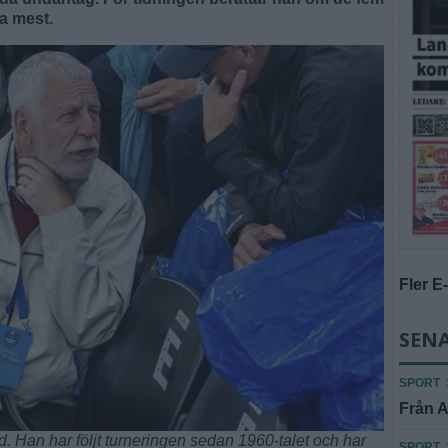
ra mest.
Fler E
SENA
SPORT
Från A
d. Han har följt turneringen sedan 1960-talet och har
SPORT