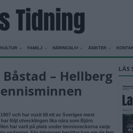
KULTUR
FAMILJ
NÄRINGSLIV
ÅSIKTER
KONTA
LÄS 
i Båstad – Hellberg
 tennisminnen
1907 och har vuxit till ett av Sveriges mest
har följt utvecklingen lika nära som Björn
ilen har varit på plats under tennisveckorna varje
nda undantag. För tidningen berättar han om de fem