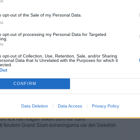
In
e gästat Båstad.
o opt-out of the Sale of my Personal Data.
 stjärnor även på damsidan genom åren.
In
st (2024)
to opt-out of processing my Personal Data for Targeted
el Nadals återkomst till Båstad sommaren 2024.
ing.
In
ish Open redan 2005, en av de första ATP-titlarna i
 han tillbaka till en turnering som låg honom varmt om
o opt-out of Collection, Use, Retention, Sale, and/or Sharing
ersonal Data that Is Unrelated with the Purposes for which it
lected.
Out
likfest.
där krafterna till slut tog slut. Kort därefter avslutade
CONFIRM
llfälle som säger mycket om vad Båstad betydde för den
Data Deletion
Data Access
Privacy Policy
on fick han frågan vilken som var hans
att förutom Grand Slam-turneringarna var det Swedish