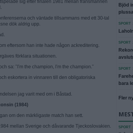
tspelade sig efter finalen 1981 mellan fransmannen
Bjöd in
.
pluss
onferenserna och väntade tillsammans med ett 30-tal
asne dök aldrig upp.
SPORT
Laholms
ad.
SPORT
om eftersom han inte hade någon ackreditering.
Rekord
gäves förklara situationen.
avslu
och sa: "I'm the champion, I'm the champion."
SPORT
Farehe
a och eskortera in vinnaren till den obligatoriska
bara l
ndelsen jag varit med om i Båstad.
Fler n
onsin (1984)
MEST
rågan om den märkligaste match han sett.
1984 mellan Sverige och dåvarande Tjeckoslovakien.
SPORT