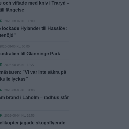
 och viftade med kniv i Traryd –
ill fängelse
ER
2026-08-07 KL. 06:00
 lockade Hylander till Hasslöv:
ttenöjd"
2026-08-06 KL. 06:00
ustralien till Glänninge Park
ER
2026-08-05 KL. 12:27
ästaren: ”Vi var inte säkra på
skulle lyckas”
ER
2026-08-05 KL. 01:06
m brand i Laholm – radhus står
ER
2026-08-04 KL. 16:53
elikopter jagade skogsflyende