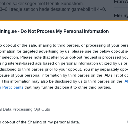
Från A
 mot en säker seger mot Henrik Sundström.
3–0 i tredje set och hade dessutom gameboll till 4–0.
Fler n
resten av matchen. Sundström vann de tre sista seten
dning.se -
Do Not Process My Personal Information
märkligaste match jag någonsin har sett.
to opt-out of the sale, sharing to third parties, or processing of your per
t Sveriges kanske främsta Davis Cup-triumf. I finalen
formation for targeted advertising by us, please use the below opt-out s
 5–0, trots att amerikanerna kom till spel med John
r selection. Please note that after your opt-out request is processed y
dens bästa dubbelpar i Peter Fleming och McEnroe.
eing interest-based ads based on personal information utilized by us or
fest (2013)
disclosed to third parties prior to your opt-out. You may separately opt-
losure of your personal information by third parties on the IAB’s list of
ng rad världsstjärnor, men få besök väckte lika stor
. This information may also be disclosed by us to third parties on the
IA
ams 2013.
Participants
that may further disclose it to other third parties.
berg.
som senare blev den mest framgångsrika spelaren
l Data Processing Opt Outs
n turneringen efter finalseger mot svenska Johanna
o opt-out of the Sharing of my personal data.
fta hamnat i skuggan av herrturneringen, trots att