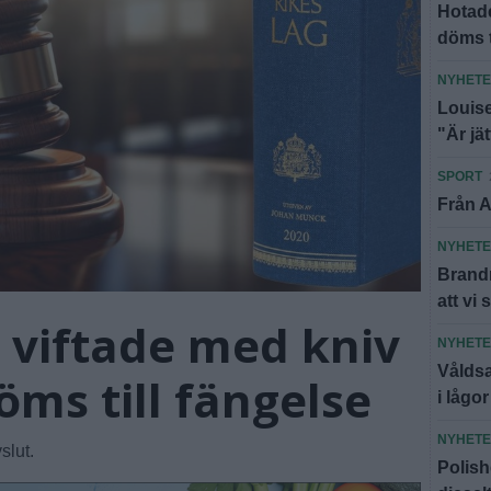
Hotade
döms t
NYHET
Louise
"Är jä
SPORT
Från A
NYHET
Brandm
att vi 
 viftade med kniv
NYHET
Våldsa
öms till fängelse
i lågor
NYHET
slut.
Polish