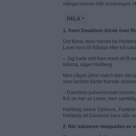
många minnen från turneringen. Här
DELA
1. Sven Davidson körde över Ro
Det första stora minnet tar Hellbe
Laver kom till Båstad efter två ra
– Jag hade sett fram emot att få 
tiderna, säger Hellberg.
Men någon jämn match blev det al
som landets fjärde främste spelar
– Davidson pulveriserade honom me
fick se mer av Laver, men samtidig
Hellberg rankar Djokovic, Federe
Hellberg att Davidson bara slås a
2. När mästaren stoppades av v