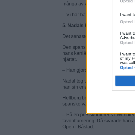
Opted 
många av världens främsta spelar
I want t
– Vi har haft väldigt många stora
Opted 
5. Nadals känslosamma återkom
I want 
Det senaste stora minnet är Rafa
Advertis
Opted 
Den spanske gruskungen vann Swed
hans karriär. Nitton år senare kom
I want t
of my P
hjärtat.
was col
Opted 
– Han gjorde det till en absolut pub
Nadal tog sig hela vägen till final, 
han sin enastående karriär.
Hellberg berättar också om ett ti
spanske världsstjärnan.
– På en presskonferens i Wimbled
favoritturnering. Då svarade han 
Open i Båstad.