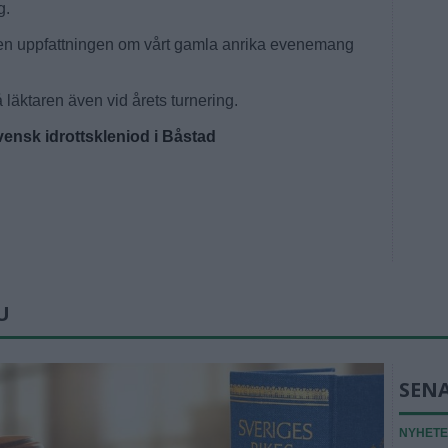
g.
 den uppfattningen om vårt gamla anrika evenemang
å läktaren även vid årets turnering.
ensk idrottskleniod i Båstad
U
SEN
NYHET