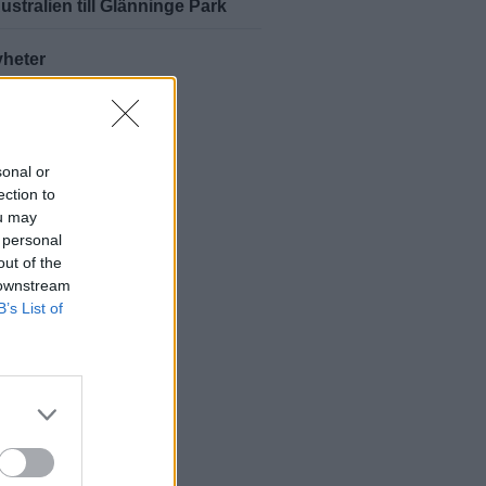
ustralien till Glänninge Park
yheter
sonal or
ection to
ou may
 personal
out of the
 downstream
B’s List of