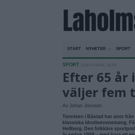
START
NYHETER
SPORT
SPORT
2026-07-08 KL. 05:58
Efter 65 år 
väljer fem
Av Johan Jönsson
Tennisen i Båstad har anor från 
klassiska idrottsevenemang. Få 
Hellberg. Den folkkäre sportprof
år sedan 1959 – med bara ett e