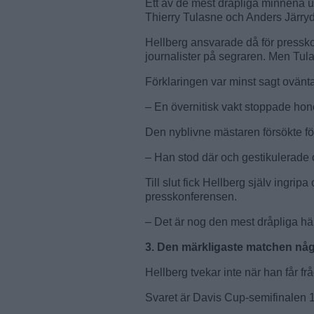
Ett av de mest dråpliga minnena u
Thierry Tulasne och Anders Järryd
Hellberg ansvarade då för pressk
journalister på segraren. Men Tul
Förklaringen var minst sagt ovänt
– En övernitisk vakt stoppade hon
Den nyblivne mästaren försökte för
– Han stod där och gestikulerade 
Till slut fick Hellberg själv ingrip
presskonferensen.
– Det är nog den mest dråpliga hä
3. Den märkligaste matchen någ
Hellberg tvekar inte när han får f
Svaret är Davis Cup-semifinalen 