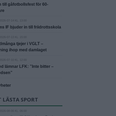
 till gåfotbollsfest för 60-
are
2026-07-14 KL. 13:00
 IF bjuder in till friidrottsskola
2026-07-13 KL. 15:00
många tjejer i VGLT –
tning ihop med damlaget
2026-07-10 KL. 12:00
d lämnar LFK: ”Inte bitter –
edsen”
yheter
 LÄSTA SPORT
2026-08-06 KL. 06:00