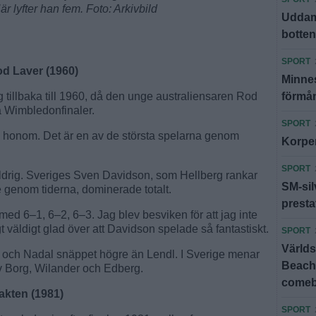
 lyfter han fem. Foto: Arkivbild
Uddamå
botte
SPORT
d Laver (1960)
Minnes
rg tillbaka till 1960, då den unge australiensaren Rod
förmå
ka Wimbledonfinaler.
SPORT
se honom. Det är en av de största spelarna genom
Korpen
SPORT
drig. Sveriges Sven Davidson, som Hellberg rankar
SM-silv
e genom tiderna, dominerade totalt.
presta
d 6–1, 6–2, 6–3. Jag blev besviken för att jag inte
t väldigt glad över att Davidson spelade så fantastiskt.
SPORT
Världs
r och Nadal snäppet högre än Lendl. I Sverige menar
Beach 
v Borg, Wilander och Edberg.
come
akten (1981)
SPORT