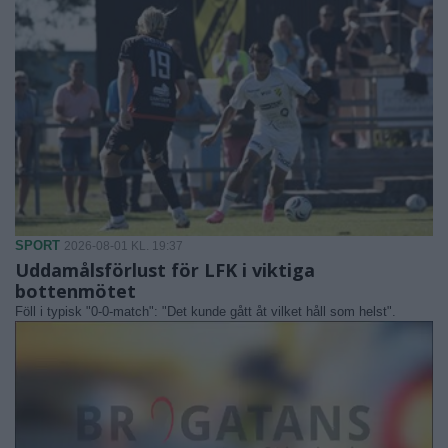
SPORT
2026-08-01 KL. 19:37
Uddamålsförlust för LFK i viktiga
bottenmötet
Föll i typisk "0-0-match": "Det kunde gått åt vilket håll som helst".