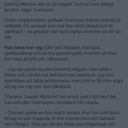
träning eftersom alla är på hugget. Det har varit väldigt
positivt, säger Svensson.
Under ungdomsåren spelade Svensson främst centralt på
mittfältet. De senaste åren har han dock skolats om till
ytterback – en position där hans styrkor kommer väl till sin
rätt.
Han beskriver sig
själv som löpstark, med god
spelförståelse och en bra passningsfot. Framför allt trivs
han med att fylla på i offensiven.
– Jag har spelat mycket innermitt tidigare, men både i
Astrio och Laholm har det blivit mer ytterback. Jag trivs
egentligen på båda positionerna, men just nu får man säga
att jag ser mig mer som ytterback.
Tränaren Joseph Wahlund har också varit nöjd med det
han sett efter Svenssons comeback från skada.
– Samuel gjorde en bra match senast. Han har varit borta
ett tag nu och hoppade in mot Hässleholm och startade
mot Olympic. Han gör det bra både som högerback och