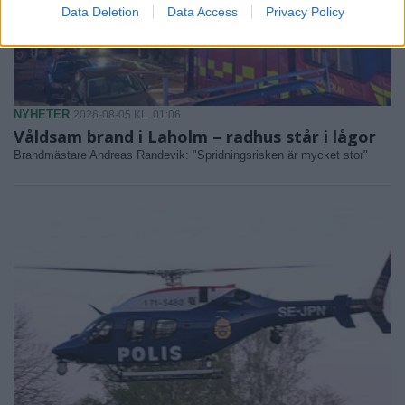
Data Deletion
Data Access
Privacy Policy
NYHETER
2026-08-05 KL. 01:06
Våldsam brand i Laholm – radhus står i lågor
Brandmästare Andreas Randevik: "Spridningsrisken är mycket stor"