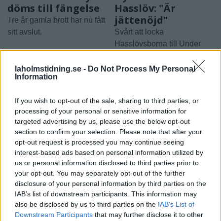
döms till fängelse
Hasslöv: "Är
jättenöjd"
Tre år gamla brott har nu fått
sitt avslut.
Svårt att locka
Hasslövsborna till Under
Solen-festivalen.
laholmstidning.se -
Do Not Process My Personal
Information
If you wish to opt-out of the sale, sharing to third parties, or
processing of your personal or sensitive information for
targeted advertising by us, please use the below opt-out
section to confirm your selection. Please note that after your
opt-out request is processed you may continue seeing
interest-based ads based on personal information utilized by
SPORT
NYHETER
2026-08-06 KL. 06:00
2026-08-05 KL. 12:27
us or personal information disclosed to third parties prior to
Från Australien till
Brandmästaren:
your opt-out. You may separately opt-out of the further
Glänninge Park
”Vi var inte säkra
disclosure of your personal information by third parties on the
på att vi skulle
Nu ska Nils hjälpa LFK att
IAB’s list of downstream participants. This information may
lyckas”
also be disclosed by us to third parties on the
IAB’s List of
klara kontraktet.
Downstream Participants
that may further disclose it to other
Storbranden kunde ha fått