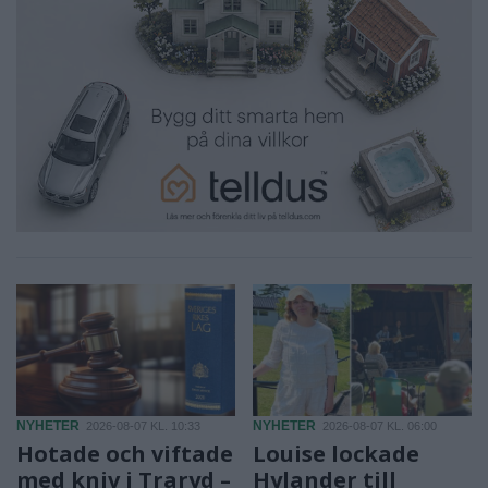
NYHETER
NYHETER
2026-08-07 KL. 10:33
2026-08-07 KL. 06:00
Hotade och viftade
Louise lockade
med kniv i Traryd –
Hylander till