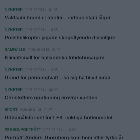
NYHETER
2026-08-05 KL. 01:06
Våldsam brand i Laholm – radhus står i lågor
NYHETER
2026-08-04 KL. 16:53
Polishelikopter jagade skogsflyende dieseltjuv
SAMHÄLLE
2026-08-04 KL. 06:00
Klimatsmäll för halländska fritidshusägare
NYHETER
2026-08-03 KL. 14:03
Dömd för penningtvätt – sa sig ha blivit lurad
NYHETER
2026-08-02 KL. 06:00
Christoffers uppfinning erövrar världen
SPORT
2026-08-01 KL. 19:37
Uddamålsförlust för LFK i viktiga bottenmötet
PERSONPORTRÄTT
2026-08-01 KL. 13:00
Porträtt: Anders Thornberg kom hem efter fyrtio år