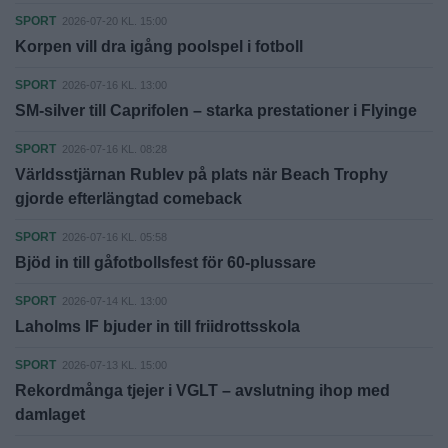
SPORT
2026-07-20 KL. 15:00
Korpen vill dra igång poolspel i fotboll
SPORT
2026-07-16 KL. 13:00
SM-silver till Caprifolen – starka prestationer i Flyinge
SPORT
2026-07-16 KL. 08:28
Världsstjärnan Rublev på plats när Beach Trophy
gjorde efterlängtad comeback
SPORT
2026-07-16 KL. 05:58
Bjöd in till gåfotbollsfest för 60-plussare
SPORT
2026-07-14 KL. 13:00
Laholms IF bjuder in till friidrottsskola
SPORT
2026-07-13 KL. 15:00
Rekordmånga tjejer i VGLT – avslutning ihop med
damlaget