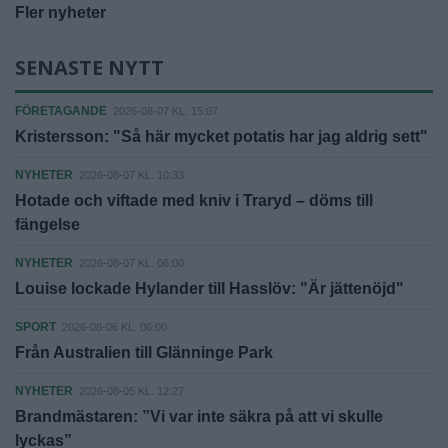
Fler nyheter
SENASTE NYTT
FÖRETAGANDE
2026-08-07 KL. 15:07
Kristersson: "Så här mycket potatis har jag aldrig sett"
NYHETER
2026-08-07 KL. 10:33
Hotade och viftade med kniv i Traryd – döms till
fängelse
NYHETER
2026-08-07 KL. 06:00
Louise lockade Hylander till Hasslöv: "Är jättenöjd"
SPORT
2026-08-06 KL. 06:00
Från Australien till Glänninge Park
NYHETER
2026-08-05 KL. 12:27
Brandmästaren: ”Vi var inte säkra på att vi skulle
lyckas”