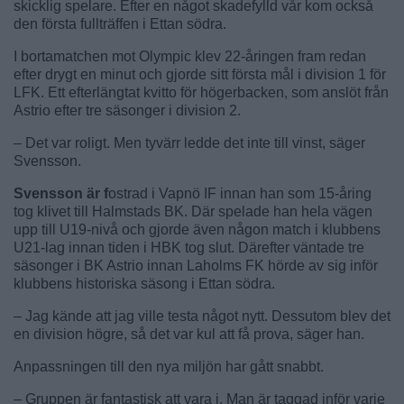
skicklig spelare. Efter en något skadefylld vår kom också
den första fullträffen i Ettan södra.
I bortamatchen mot Olympic klev 22-åringen fram redan
efter drygt en minut och gjorde sitt första mål i division 1 för
LFK. Ett efterlängtat kvitto för högerbacken, som anslöt från
Astrio efter tre säsonger i division 2.
– Det var roligt. Men tyvärr ledde det inte till vinst, säger
Svensson.
Svensson är f
ostrad i Vapnö IF innan han som 15-åring
tog klivet till Halmstads BK. Där spelade han hela vägen
upp till U19-nivå och gjorde även någon match i klubbens
U21-lag innan tiden i HBK tog slut. Därefter väntade tre
säsonger i BK Astrio innan Laholms FK hörde av sig inför
klubbens historiska säsong i Ettan södra.
– Jag kände att jag ville testa något nytt. Dessutom blev det
en division högre, så det var kul att få prova, säger han.
Anpassningen till den nya miljön har gått snabbt.
– Gruppen är fantastisk att vara i. Man är taggad inför varje