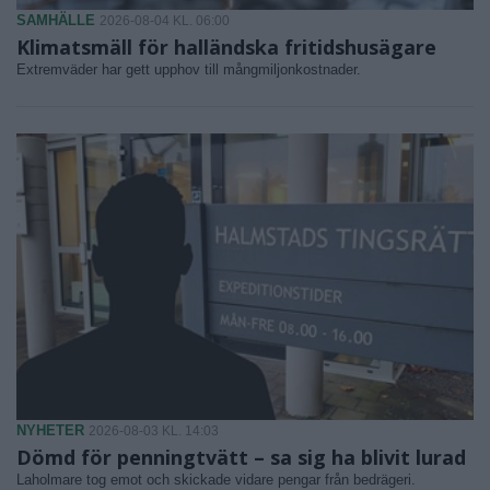
SAMHÄLLE
2026-08-04 KL. 06:00
Klimatsmäll för halländska fritidshusägare
Extremväder har gett upphov till mångmiljonkostnader.
NYHETER
2026-08-03 KL. 14:03
Dömd för penningtvätt – sa sig ha blivit lurad
Laholmare tog emot och skickade vidare pengar från bedrägeri.