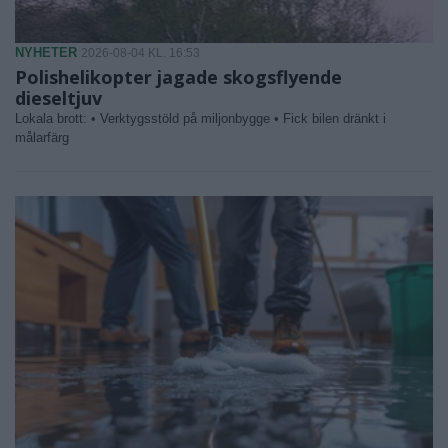
NYHETER
2026-08-04 KL. 16:53
Polishelikopter jagade skogsflyende
dieseltjuv
Lokala brott: • Verktygsstöld på miljonbygge • Fick bilen dränkt i
målarfärg