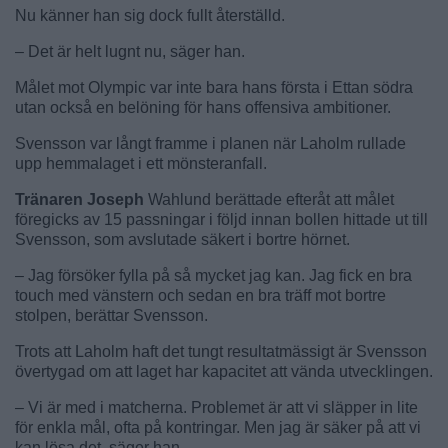
Nu känner han sig dock fullt återställd.
– Det är helt lugnt nu, säger han.
Målet mot Olympic var inte bara hans första i Ettan södra
utan också en belöning för hans offensiva ambitioner.
Svensson var långt framme i planen när Laholm rullade
upp hemmalaget i ett mönsteranfall.
Tränaren Joseph
Wahlund berättade efteråt att målet
föregicks av 15 passningar i följd innan bollen hittade ut till
Svensson, som avslutade säkert i bortre hörnet.
– Jag försöker fylla på så mycket jag kan. Jag fick en bra
touch med vänstern och sedan en bra träff mot bortre
stolpen, berättar Svensson.
Trots att Laholm haft det tungt resultatmässigt är Svensson
övertygad om att laget har kapacitet att vända utvecklingen.
– Vi är med i matcherna. Problemet är att vi släpper in lite
för enkla mål, ofta på kontringar. Men jag är säker på att vi
kan lösa det, säger han.