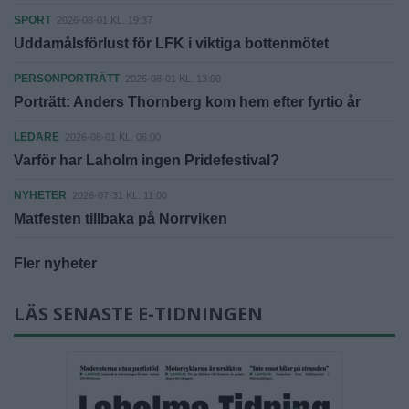
SPORT
2026-08-01 KL. 19:37
Uddamålsförlust för LFK i viktiga bottenmötet
PERSONPORTRÄTT
2026-08-01 KL. 13:00
Porträtt: Anders Thornberg kom hem efter fyrtio år
LEDARE
2026-08-01 KL. 06:00
Varför har Laholm ingen Pridefestival?
NYHETER
2026-07-31 KL. 11:00
Matfesten tillbaka på Norrviken
Fler nyheter
LÄS SENASTE E-TIDNINGEN