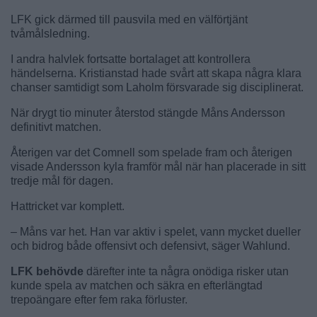
LFK gick därmed till pausvila med en välförtjänt
tvåmålsledning.
I andra halvlek fortsatte bortalaget att kontrollera
händelserna. Kristianstad hade svårt att skapa några klara
chanser samtidigt som Laholm försvarade sig disciplinerat.
När drygt tio minuter återstod stängde Måns Andersson
definitivt matchen.
Återigen var det Comnell som spelade fram och återigen
visade Andersson kyla framför mål när han placerade in sitt
tredje mål för dagen.
Hattricket var komplett.
– Måns var het. Han var aktiv i spelet, vann mycket dueller
och bidrog både offensivt och defensivt, säger Wahlund.
LFK behövde
därefter inte ta några onödiga risker utan
kunde spela av matchen och säkra en efterlängtad
trepoängare efter fem raka förluster.