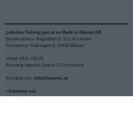
Laholms Tidning ges ut av Made in Båstad AB
Besöksadress: Bagarliden 6, 312 30 Laholm
Postadress: Kalkvägen 6, 26936 Båstad
Växel: 0431-792 00
Ansvarig utgivare Joakim S Ormsmarck
Kontakta oss:
info@bjarenu.se
•
Kontakta oss
•
Lokalsupporter
•
Cookie- och personuppgiftspolicy
•
Tipsa oss om nyheter
•
Utebliven tidning