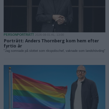
PERSONPORTRÄTT
2026-08-01 KL. 13:00
Porträtt: Anders Thornberg kom hem efter
fyrtio år
"Jag somnade på slottet som rikspolischef, vaknade som landshövding"