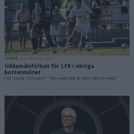
SPORT
2026-08-01 KL. 19:37
Uddamålsförlust för LFK i viktiga
bottenmötet
Föll i typisk "0-0-match": "Det kunde gått åt vilket håll som helst".