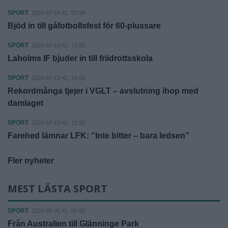
SPORT
2026-07-16 KL. 05:58
Bjöd in till gåfotbollsfest för 60-plussare
SPORT
2026-07-14 KL. 13:00
Laholms IF bjuder in till friidrottsskola
SPORT
2026-07-13 KL. 15:00
Rekordmånga tjejer i VGLT – avslutning ihop med
damlaget
SPORT
2026-07-10 KL. 12:00
Farehed lämnar LFK: ”Inte bitter – bara ledsen”
Fler nyheter
MEST LÄSTA SPORT
SPORT
2026-08-06 KL. 06:00
Från Australien till Glänninge Park