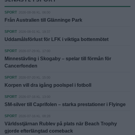
SPORT
2026-08-06 KL. 06:00
Från Australien till Glänninge Park
SPORT
2026-08-01 KL. 19:37
Uddamålsförlust för LFK i viktiga bottenmötet
SPORT
2026-07-29 KL. 17:00
Minnestävling i Skogaby – spelar till förmån för
Cancerfonden
SPORT
2026-07-20 KL. 15:00
Korpen vill dra igång poolspel i fotboll
SPORT
2026-07-16 KL. 13:00
SM-silver till Caprifolen – starka prestationer i Flyinge
SPORT
2026-07-16 KL. 08:28
Världsstjärnan Rublev på plats när Beach Trophy
gjorde efterlängtad comeback