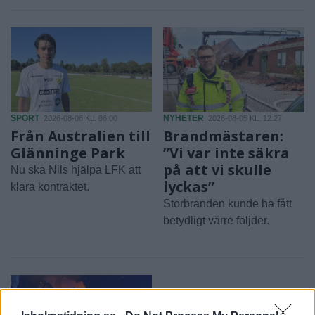
SPORT
NYHETER
2026-08-06 KL. 06:00
2026-08-05 KL. 12:27
Från Australien till
Brandmästaren:
Glänninge Park
”Vi var inte säkra
på att vi skulle
Nu ska Nils hjälpa LFK att
lyckas”
klara kontraktet.
Storbranden kunde ha fått
betydligt värre följder.