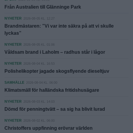
Från Australien till Glänninge Park
NYHETER
2026-08-05 KL. 12:27
Brandmästaren: ”Vi var inte säkra på att vi skulle
lyckas”
NYHETER
2026-08-05 KL. 01:06
Våldsam brand i Laholm – radhus står i lågor
NYHETER
2026-08-04 KL. 16:53
Polishelikopter jagade skogsflyende dieseltjuv
SAMHÄLLE
2026-08-04 KL. 06:00
Klimatsmäll för halländska fritidshusägare
NYHETER
2026-08-03 KL. 14:03
Dömd för penningtvätt – sa sig ha blivit lurad
NYHETER
2026-08-02 KL. 06:00
Christoffers uppfinning erövrar världen