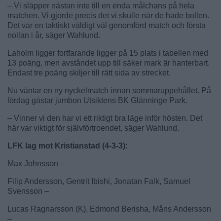
– Vi släpper nästan inte till en enda målchans på hela
matchen. Vi gjorde precis det vi skulle när de hade bollen.
Det var en taktiskt väldigt väl genomförd match och första
nollan i år, säger Wahlund.
Laholm ligger fortfarande ligger på 15 plats i tabellen med
13 poäng, men avståndet upp till säker mark är hanterbart.
Endast tre poäng skiljer till rätt sida av strecket.
Nu väntar en ny nyckelmatch innan sommaruppehållet. På
lördag gästar jumbon Utsiktens BK Glänninge Park.
– Vinner vi den har vi ett riktigt bra läge inför hösten. Det
här var viktigt för självförtroendet, säger Wahlund.
LFK lag mot Kristianstad (4-3-3):
Max Johnsson –
Filip Andersson, Gentrit Ibishi, Jonatan Falk, Samuel
Svensson –
Lucas Ragnarsson (K), Edmond Berisha, Måns Andersson
–