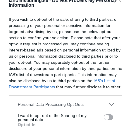
laholmstidning.se -
Do Not Process My Personal
Information
If you wish to opt-out of the sale, sharing to third parties, or
NYHETER
NYHETER
2026-08-05 KL. 01:06
2026-08-04 KL. 16:53
processing of your personal or sensitive information for
Våldsam brand i
Polishelikopter
targeted advertising by us, please use the below opt-out
Laholm – radhus
jagade
section to confirm your selection. Please note that after your
står i lågor
skogsflyende
opt-out request is processed you may continue seeing
dieseltjuv
Brandmästare Andreas
interest-based ads based on personal information utilized by
us or personal information disclosed to third parties prior to
Randevik:
Lokala brott: • Verktygsstöld
your opt-out. You may separately opt-out of the further
"Spridningsrisken är mycket
på miljonbygge • Fick bilen
disclosure of your personal information by third parties on the
stor"
dränkt i målarfärg
IAB’s list of downstream participants. This information may
also be disclosed by us to third parties on the
IAB’s List of
Downstream Participants
that may further disclose it to other
third parties.
Personal Data Processing Opt Outs
I want to opt-out of the Sharing of my
personal data.
Opted In