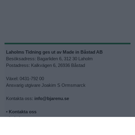
Laholms Tidning ges ut av Made in Båstad AB
Besöksadress: Bagarliden 6, 312 30 Laholm
Postadress: Kalkvägen 6, 26936 Båstad
Växel: 0431-792 00
Ansvarig utgivare Joakim S Ormsmarck
Kontakta oss:
info@bjarenu.se
•
Kontakta oss
•
Lokalsupporter
•
Cookie- och personuppgiftspolicy