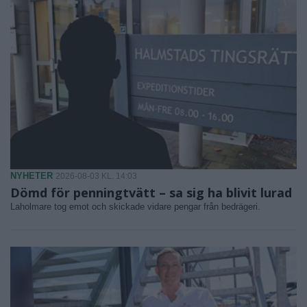
NYHETER
2026-08-03 KL. 14:03
Dömd för penningtvätt – sa sig ha blivit lurad
Laholmare tog emot och skickade vidare pengar från bedrägeri.