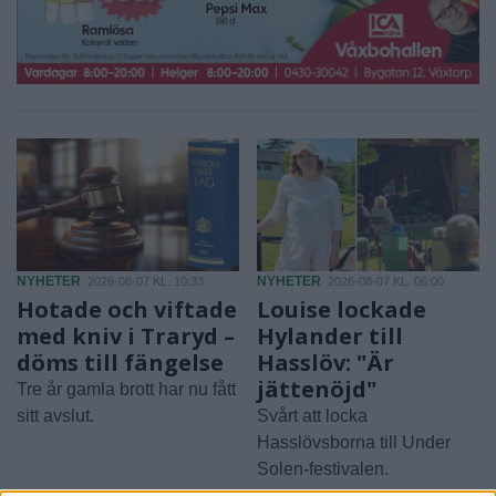
NYHETER
NYHETER
2026-08-07 KL. 10:33
2026-08-07 KL. 06:00
Hotade och viftade
Louise lockade
med kniv i Traryd –
Hylander till
döms till fängelse
Hasslöv: "Är
jättenöjd"
Tre år gamla brott har nu fått
sitt avslut.
Svårt att locka
Hasslövsborna till Under
Solen-festivalen.