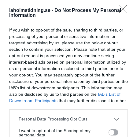
laholmstidning.se -
Do Not Process My Personal
Information
If you wish to opt-out of the sale, sharing to third parties, or
processing of your personal or sensitive information for
targeted advertising by us, please use the below opt-out
section to confirm your selection. Please note that after your
opt-out request is processed you may continue seeing
SPORT
NYHETER
2026-08-06 KL. 06:00
2026-08-05 KL. 12:27
interest-based ads based on personal information utilized by
Från Australien till
Brandmästaren:
us or personal information disclosed to third parties prior to
Glänninge Park
”Vi var inte säkra
your opt-out. You may separately opt-out of the further
på att vi skulle
Nu ska Nils hjälpa LFK att
disclosure of your personal information by third parties on the
lyckas”
klara kontraktet.
IAB’s list of downstream participants. This information may
Storbranden kunde ha fått
also be disclosed by us to third parties on the
IAB’s List of
betydligt värre följder.
Downstream Participants
that may further disclose it to other
third parties.
Personal Data Processing Opt Outs
I want to opt-out of the Sharing of my
personal data.