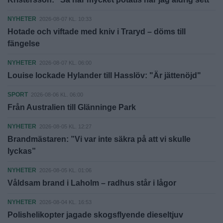
NYHETER
2026-08-07 KL. 10:33
Hotade och viftade med kniv i Traryd – döms till
fängelse
NYHETER
2026-08-07 KL. 06:00
Louise lockade Hylander till Hasslöv: "Är jättenöjd"
SPORT
2026-08-06 KL. 06:00
Från Australien till Glänninge Park
NYHETER
2026-08-05 KL. 12:27
Brandmästaren: ”Vi var inte säkra på att vi skulle
lyckas”
NYHETER
2026-08-05 KL. 01:06
Våldsam brand i Laholm – radhus står i lågor
NYHETER
2026-08-04 KL. 16:53
Polishelikopter jagade skogsflyende dieseltjuv