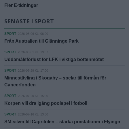
Fler E-tidningar
SENASTE I SPORT
SPORT
2026-08-06 KL. 06:00
Från Australien till Glänninge Park
SPORT
2026-08-01 KL. 19:37
Uddamålsförlust för LFK i viktiga bottenmötet
SPORT
2026-07-29 KL. 17:00
Minnestävling i Skogaby – spelar till förmån för
Cancerfonden
SPORT
2026-07-20 KL. 15:00
Korpen vill dra igång poolspel i fotboll
SPORT
2026-07-16 KL. 13:00
SM-silver till Caprifolen – starka prestationer i Flyinge