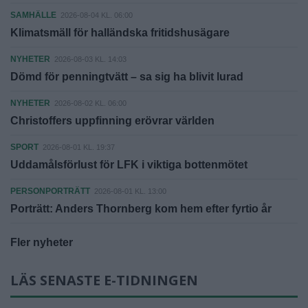
SAMHÄLLE
2026-08-04 KL. 06:00
Klimatsmäll för halländska fritidshusägare
NYHETER
2026-08-03 KL. 14:03
Dömd för penningtvätt – sa sig ha blivit lurad
NYHETER
2026-08-02 KL. 06:00
Christoffers uppfinning erövrar världen
SPORT
2026-08-01 KL. 19:37
Uddamålsförlust för LFK i viktiga bottenmötet
PERSONPORTRÄTT
2026-08-01 KL. 13:00
Porträtt: Anders Thornberg kom hem efter fyrtio år
Fler nyheter
LÄS SENASTE E-TIDNINGEN