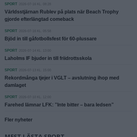
SPORT
2026-07-16 KL. 08:28
Världsstjärnan Rublev på plats när Beach Trophy
gjorde efterlängtad comeback
SPORT
2026-07-16 KL. 05:58
Bjöd in till gåfotbollsfest för 60-plussare
SPORT
2026-07-14 KL. 13:00
Laholms IF bjuder in till friidrottsskola
SPORT
2026-07-13 KL. 15:00
Rekordmånga tjejer i VGLT – avslutning ihop med
damlaget
SPORT
2026-07-10 KL. 12:00
Farehed lämnar LFK: ”Inte bitter – bara ledsen”
Fler nyheter
MEST LÄSTA SPORT