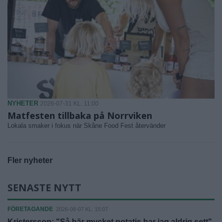
NYHETER
2026-07-31 KL. 11:00
Matfesten tillbaka på Norrviken
Lokala smaker i fokus när Skåne Food Fest återvänder
Fler nyheter
SENASTE NYTT
FÖRETAGANDE
2026-08-07 KL. 15:07
Kristersson: "Så här mycket potatis har jag aldrig sett"