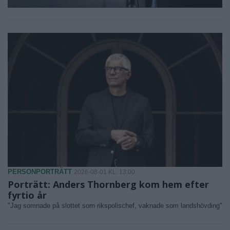
PERSONPORTRÄTT
2026-08-01 KL. 13:00
Porträtt: Anders Thornberg kom hem efter
fyrtio år
"Jag somnade på slottet som rikspolischef, vaknade som landshövding"