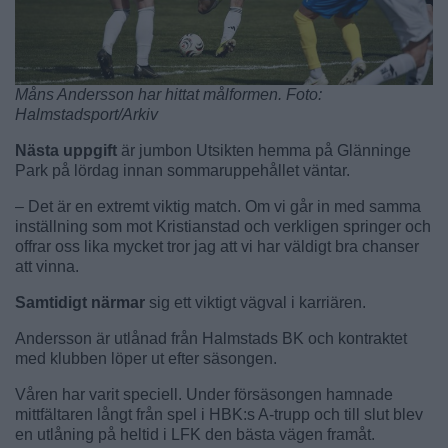
Måns Andersson har hittat målformen. Foto:
Halmstadsport/Arkiv
Nästa uppgift
är jumbon Utsikten hemma på Glänninge
Park på lördag innan sommaruppehållet väntar.
– Det är en extremt viktig match. Om vi går in med samma
inställning som mot Kristianstad och verkligen springer och
offrar oss lika mycket tror jag att vi har väldigt bra chanser
att vinna.
Samtidigt närmar
sig ett viktigt vägval i karriären.
Andersson är utlånad från Halmstads BK och kontraktet
med klubben löper ut efter säsongen.
Våren har varit speciell. Under försäsongen hamnade
mittfältaren långt från spel i HBK:s A-trupp och till slut blev
en utlåning på heltid i LFK den bästa vägen framåt.