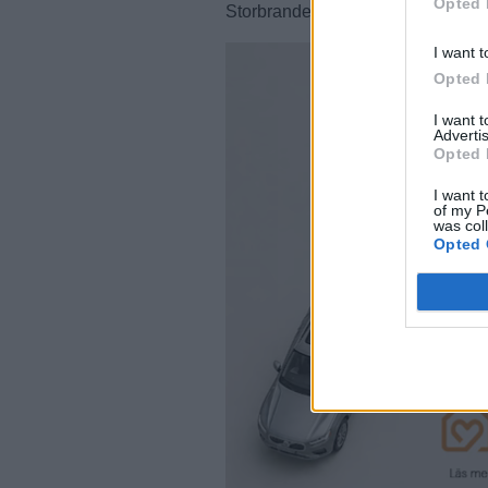
Opted 
Storbranden kunde ha fått betydligt
I want t
Opted 
I want 
Advertis
Opted 
I want t
of my P
was col
Opted 