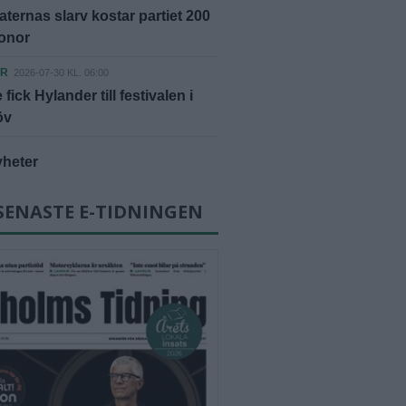
ternas slarv kostar partiet 200
ronor
ER
2026-07-30 KL. 06:00
fick Hylander till festivalen i
öv
yheter
SENASTE E-TIDNINGEN