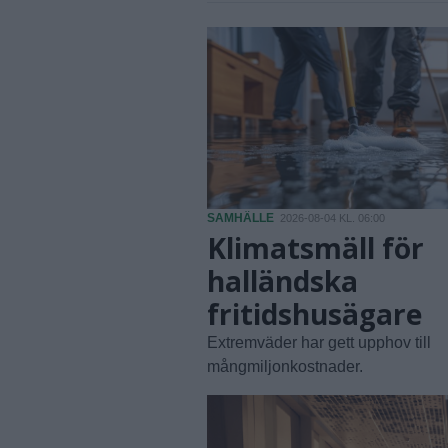
SAMHÄLLE
2026-08-04 KL. 06:00
Klimatsmäll för
halländska
fritidshusägare
Extremväder har gett upphov till
mångmiljonkostnader.