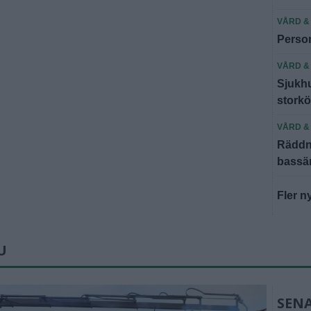
VÅRD &
Person
VÅRD &
Sjukhu
storkö
VÅRD &
Räddni
bassä
Fler n
U
SEN