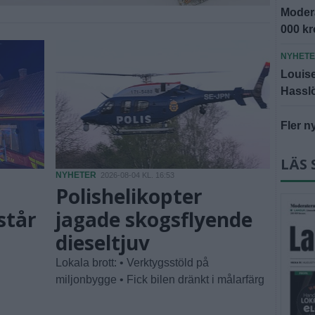
Modera
000 k
NYHET
Louise 
Hassl
Fler n
LÄS 
NYHETER
2026-08-04 KL. 16:53
Polishelikopter
står
jagade skogsflyende
dieseltjuv
Lokala brott: • Verktygsstöld på
miljonbygge • Fick bilen dränkt i målarfärg