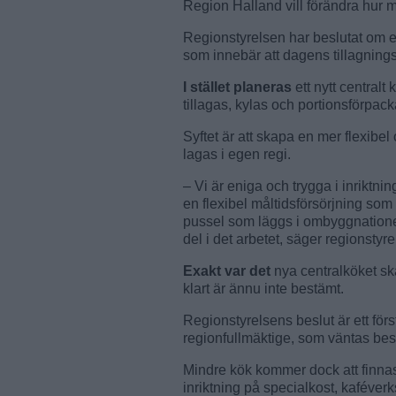
Region Halland vill förändra hur ma
Regionstyrelsen har beslutat om en 
som innebär att dagens tillagning
I stället planeras
ett nytt centralt
tillagas, kylas och portionsförpack
Syftet är att skapa en mer flexibel
lagas i egen regi.
– Vi är eniga och trygga i inriktnin
en flexibel måltidsförsörjning som
pussel som läggs i ombyggnatione
del i det arbetet, säger regionsty
Exakt var det
nya centralköket ska
klart är ännu inte bestämt.
Regionstyrelsens beslut är ett förs
regionfullmäktige, som väntas besl
Mindre kök kommer dock att finna
inriktning på specialkost, kaféve