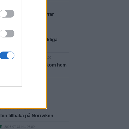
ER
2026-08-02 KL. 06:00
offers uppfinning erövrar
n
2026-08-01 KL. 19:37
lsförlust för LFK i viktiga
nmötet
NPORTRÄTT
2026-08-01 KL. 13:00
ätt: Anders Thornberg kom hem
yrtio år
E
2026-08-01 KL. 06:00
 har Laholm ingen
estival?
ER
2026-07-31 KL. 11:00
ten tillbaka på Norrviken
ER
2026-07-31 KL. 06:00