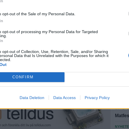
In
 värre följder.
NYHET
o opt-out of the Sale of my Personal Data.
Christ
In
världe
to opt-out of processing my Personal Data for Targeted
SPORT
ing.
Uddamå
In
botte
o opt-out of Collection, Use, Retention, Sale, and/or Sharing
ersonal Data that Is Unrelated with the Purposes for which it
PERSO
lected.
Out
Portr
efter f
CONFIRM
LEDAR
Varför
Pridef
Data Deletion
Data Access
Privacy Policy
NYHET
Matfes
NYHET