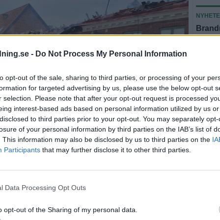
NYHET
Brandm
att vi 
dning.se -
Do Not Process My Personal Information
NYHET
Våldsa
to opt-out of the sale, sharing to third parties, or processing of your per
i lågor
formation for targeted advertising by us, please use the below opt-out s
r selection. Please note that after your opt-out request is processed y
NYHET
eing interest-based ads based on personal information utilized by us or
Polish
disclosed to third parties prior to your opt-out. You may separately opt-
diesel
losure of your personal information by third parties on the IAB’s list of
. This information may also be disclosed by us to third parties on the
IA
SAMHÄ
Participants
that may further disclose it to other third parties.
Klimat
en: ”Vi var inte
fritid
l Data Processing Opt Outs
NYHET
 vi skulle lyckas”
Dömd f
o opt-out of the Sharing of my personal data.
blivit 