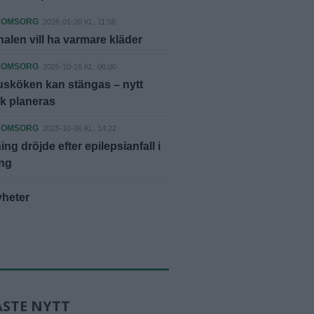
 OMSORG
2026-01-20 KL. 11:56
alen vill ha varmare kläder
 OMSORG
2025-10-16 KL. 06:00
sköken kan stängas – nytt
k planeras
 OMSORG
2025-10-06 KL. 14:22
ng dröjde efter epilepsianfall i
ng
yheter
ASTE NYTT