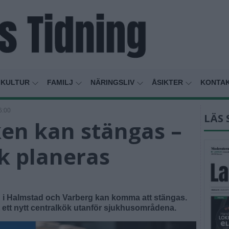
KULTUR
FAMILJ
NÄRINGSLIV
ÅSIKTER
KONTA
6:00
LÄS 
en kan stängas –
k planeras
 i Halmstad och Varberg kan komma att stängas.
t ett nytt centralkök utanför sjukhusområdena.