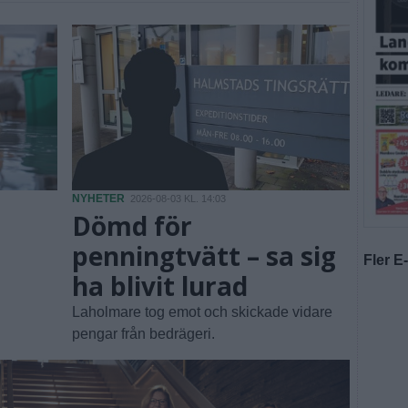
NYHETER
2026-08-03 KL. 14:03
Dömd för
penningtvätt – sa sig
Fler E
ha blivit lurad
Laholmare tog emot och skickade vidare
pengar från bedrägeri.