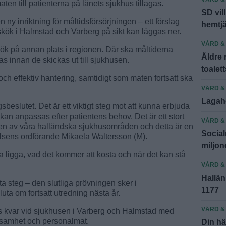
ten till patienterna på länets sjukhus tillagas.
SD vil
ny inriktning för måltidsförsörjningen – ett förslag
hemtj
skök i Halmstad och Varberg på sikt kan läggas ner.
VÅRD &
 kök på annan plats i regionen. Där ska måltiderna
Äldre
as innan de skickas ut till sjukhusen.
toalett
 och effektiv hantering, samtidigt som maten fortsatt ska
VÅRD &
Lagah
gsbeslutet. Det är ett viktigt steg mot att kunna erbjuda
 kan anpassas efter patientens behov. Det är ett stort
VÅRD &
n av våra halländska sjukhusområden och detta är en
Socia
relsens ordförande Mikaela Waltersson (M).
miljon
 ligga, vad det kommer att kosta och när det kan stå
VÅRD &
Hallän
ta steg – den slutliga prövningen sker i
1177
uta om fortsatt utredning nästa år.
VÅRD &
s kvar vid sjukhusen i Varberg och Halmstad med
rksamhet och personalmat.
Din hä