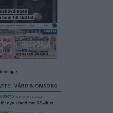
-tidningar
STE I VÅRD & OMSORG
 OMSORG
2026-05-25 KL. 12:12
för nytt skydd mot RS-virus
 OMSORG
2026-04-10 KL. 10:20