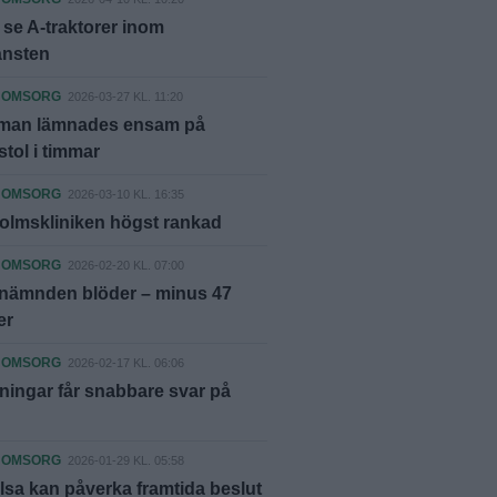
l se A-traktorer inom
änsten
 OMSORG
2026-03-27 KL. 11:20
 man lämnades ensam på
stol i timmar
 OMSORG
2026-03-10 KL. 16:35
olmskliniken högst rankad
 OMSORG
2026-02-20 KL. 07:00
lnämnden blöder – minus 47
er
 OMSORG
2026-02-17 KL. 06:06
ningar får snabbare svar på
 OMSORG
2026-01-29 KL. 05:58
lsa kan påverka framtida beslut