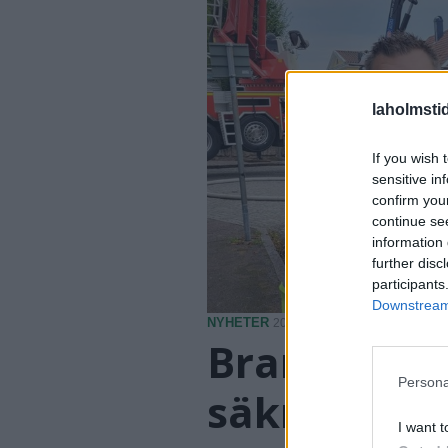
laholmsti
If you wish 
sensitive in
confirm you
continue se
information 
further disc
participants
Downstream 
NYHETER
2026-08-05 KL. 12:27
Brandmästar
Persona
säkra på att
I want t