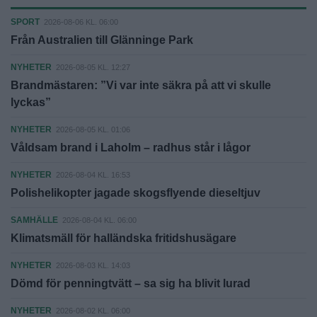
SPORT
2026-08-06 KL. 06:00
Från Australien till Glänninge Park
NYHETER
2026-08-05 KL. 12:27
Brandmästaren: ”Vi var inte säkra på att vi skulle
lyckas”
NYHETER
2026-08-05 KL. 01:06
Våldsam brand i Laholm – radhus står i lågor
NYHETER
2026-08-04 KL. 16:53
Polishelikopter jagade skogsflyende dieseltjuv
SAMHÄLLE
2026-08-04 KL. 06:00
Klimatsmäll för halländska fritidshusägare
NYHETER
2026-08-03 KL. 14:03
Dömd för penningtvätt – sa sig ha blivit lurad
NYHETER
2026-08-02 KL. 06:00