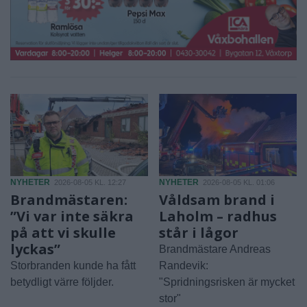
NYHETER
NYHETER
2026-08-05 KL. 12:27
2026-08-05 KL. 01:06
Brandmästaren:
Våldsam brand i
”Vi var inte säkra
Laholm – radhus
på att vi skulle
står i lågor
lyckas”
Brandmästare Andreas
Storbranden kunde ha fått
Randevik:
betydligt värre följder.
"Spridningsrisken är mycket
stor"