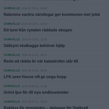
SAMHÄLLE
2026-07-23 KL. 06:00
Naturens vackra värstingar ger kommunen mer jobb
SAMHÄLLE
2026-06-28 KL. 06:00
Ett larm från rymden räddade skogen
SAMHÄLLE
2026-05-26 KL. 12:00
Sällsynt skalbagge behöver hjälp
SAMHÄLLE
2026-05-16 KL. 06:03
Redo att rädda liv när katastrofen slår till
SAMHÄLLE
2026-05-09 KL. 06:00
LFK:aren Hasse vill ge unga hopp
SAMHÄLLE
2026-05-08 KL. 11:00
Grönt ljus för 40 nya småhustomter
SAMHÄLLE
2026-05-07 KL. 06:00
Bakläxa för domstolen – delseger för Statkraft