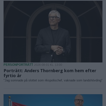
PERSONPORTRÄTT
2026-08-01 KL. 13:00
Porträtt: Anders Thornberg kom hem efter
fyrtio år
"Jag somnade på slottet som rikspolischef, vaknade som landshövding"