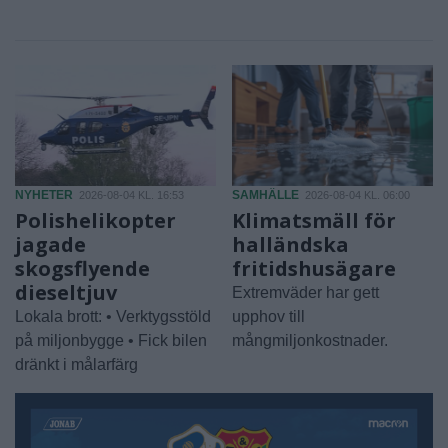
NYHETER
SAMHÄLLE
2026-08-04 KL. 16:53
2026-08-04 KL. 06:00
Polishelikopter
Klimatsmäll för
jagade
halländska
skogsflyende
fritidshusägare
dieseltjuv
Extremväder har gett
Lokala brott: • Verktygsstöld
upphov till
på miljonbygge • Fick bilen
mångmiljonkostnader.
dränkt i målarfärg