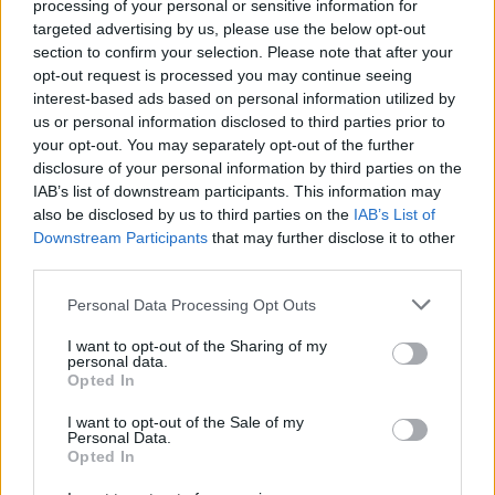
processing of your personal or sensitive information for
targeted advertising by us, please use the below opt-out
NYHETER
2026-08-03 KL. 14:03
Dömd för penningtvätt – sa sig ha blivit lurad
section to confirm your selection. Please note that after your
opt-out request is processed you may continue seeing
Laholmare tog emot och skickade vidare pengar från bedrägeri.
interest-based ads based on personal information utilized by
us or personal information disclosed to third parties prior to
your opt-out. You may separately opt-out of the further
disclosure of your personal information by third parties on the
IAB’s list of downstream participants. This information may
also be disclosed by us to third parties on the
IAB’s List of
Downstream Participants
that may further disclose it to other
third parties.
Personal Data Processing Opt Outs
I want to opt-out of the Sharing of my
personal data.
Opted In
I want to opt-out of the Sale of my
Personal Data.
NYHETER
2026-08-02 KL. 06:00
Opted In
Christoffers uppfinning erövrar världen
Som trippelamputerad visste han exakt vad som saknades.