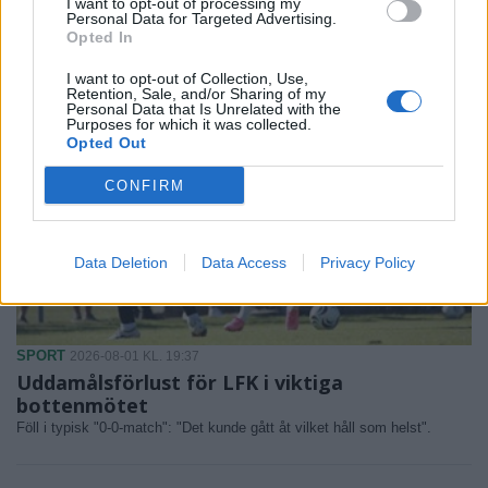
I want to opt-out of processing my
Personal Data for Targeted Advertising.
Opted In
I want to opt-out of Collection, Use,
Retention, Sale, and/or Sharing of my
Personal Data that Is Unrelated with the
Purposes for which it was collected.
Opted Out
CONFIRM
Data Deletion
Data Access
Privacy Policy
SPORT
2026-08-01 KL. 19:37
Uddamålsförlust för LFK i viktiga
bottenmötet
Föll i typisk "0-0-match": "Det kunde gått åt vilket håll som helst".