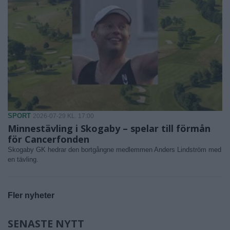
SPORT
2026-07-29 KL. 17:00
Minnestävling i Skogaby – spelar till förmån
för Cancerfonden
Skogaby GK hedrar den bortgångne medlemmen Anders Lindström med
en tävling.
Fler nyheter
SENASTE NYTT