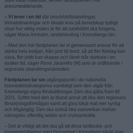
stark lokal matkultur, skriver länsstyrelsen i ett
pressmeddelande.
– Vi lever i en tid
där omvärldsförändringar,
klimatutmaningar och ökade krav på beredskap tydligt
visar hur viktig maten är för att samhället ska fungera,
säger Maria Arnholm, landshövding i Kronobergs län.
– Med den här färdplanen tar vi gemensamt ansvar för att
stärka hela kedjan, från jord till bord, så att fler företag kan
växa, fler jobb kan skapas och länet står starkare i en
osäker tid, säger Rene Jaramillo (M) som är ordförande i
regionala utvecklingsnämnden.
Färdplanen tar sin
utgångspunkt i de nationella
livsmedelsstrategierna samtidigt som den utgår från
Kronobergs egna förutsättningar. Den ska gälla fram till
2031. Syftet med den är bland annat att öka den regionala
försörjningsförmågan samt att göra lokal mat mer synlig
och tillgänglig. Den ska också öka samverkan mellan
näringsliv, offentlig sektor och civilsamhälle.
– Det är viktigt att det ska gå att driva lantbruks- och
livsmedelsföretag med lönsamhet i Kronoberg såväl idag