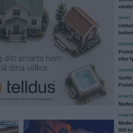
världe
SPORT
Uddamå
botte
PERSO
Portr
efter f
LEDAR
Varför
Pridef
NYHET
Matfes
NYHET
Modera
000 k