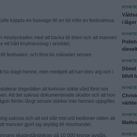
NYHET
Våldsa
ulle koppla en husvagn till en bil inför en festivalresa
i lågor
NYHET
hon misslyckades med att backa till bilen och att mannen
Polish
ett hårt knytnävsslag i ansiktet.
diesel
 till festivalen, och först tio månader senare
NYHET
Dömd f
att ha slagit henne, men medgett att han blev arg och i
blivit 
NYHET
aterar tingsrätten att kvinnan sökte vård först sex
sen. Att det saknas dokumenterade skador och att hon
Christ
gon förrän långt senare stärker inte hennes uppgifter,
världe
NYHET
sning saknas och att ord står mot ord bedömer rätten att
Matfes
l att mannen gjort sig skyldig till misshandel.
NYHET
kvinnans skadeståndskrav på 10 000 kronor avslås.