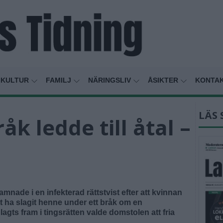
KULTUR
FAMILJ
NÄRINGSLIV
ÅSIKTER
KONTA
LÄS 
k ledde till åtal –
nade i en infekterad rättstvist efter att kvinnan
tt ha slagit henne under ett bråk om en
agts fram i tingsrätten valde domstolen att fria