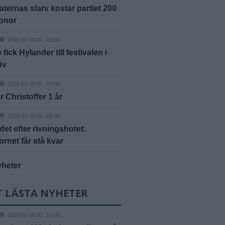
ternas slarv kostar partiet 200
ronor
ER
2026-07-30 KL. 06:00
fick Hylander till festivalen i
öv
ER
2026-07-28 KL. 07:00
r Christoffer 1 år
ER
2026-07-28 KL. 06:00
et efter rivningshotet:
rnet får stå kvar
yheter
T LÄSTA NYHETER
ER
2026-08-05 KL. 01:06