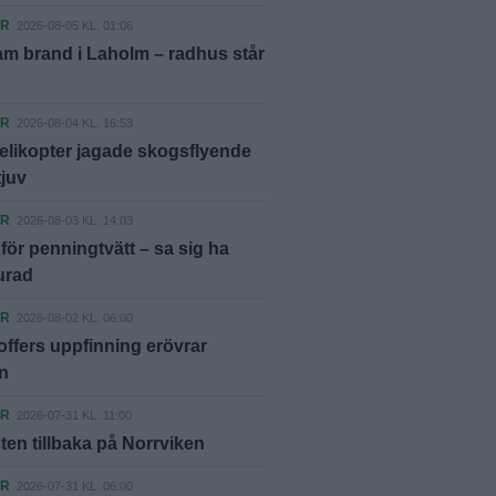
ER
2026-08-05 KL. 01:06
m brand i Laholm – radhus står
ER
2026-08-04 KL. 16:53
elikopter jagade skogsflyende
tjuv
ER
2026-08-03 KL. 14:03
ör penningtvätt – sa sig ha
lurad
ER
2026-08-02 KL. 06:00
offers uppfinning erövrar
n
ER
2026-07-31 KL. 11:00
ten tillbaka på Norrviken
ER
2026-07-31 KL. 06:00