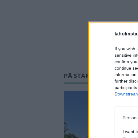
laholmsti
If you wish 
sensitive in
confirm you
continue se
PÅ STARTSIDAN JUST N
information 
further disc
participants
Downstream 
Persona
I want t