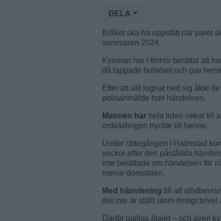
DELA
Bråket ska ha uppstått när paret sk
sommaren 2024.
Kvinnan har i förhör berättat att 
då tappade humöret och gav henne 
Efter att allt lugnat ned sig åkte de
polisanmälde hon händelsen.
Mannen har
hela tiden nekat till 
ordväxlingen tryckte till henne.
Under rättegången i Halmstad konst
veckor efter den påstådda händel
inte berättade om händelsen för nå
menar domstolen.
Med hänvisning
till att stödbevi
det inte är ställt utom rimligt tvive
Därför ogillas åtalet – och även 