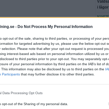
Våldsa
i lågor
NYHET
Brandm
dning.se -
Do Not Process My Personal Information
att vi 
to opt-out of the sale, sharing to third parties, or processing of your per
Fler n
formation for targeted advertising by us, please use the below opt-out s
r selection. Please note that after your opt-out request is processed y
eing interest-based ads based on personal information utilized by us or
U
disclosed to third parties prior to your opt-out. You may separately opt-
losure of your personal information by third parties on the IAB’s list of
. This information may also be disclosed by us to third parties on the
IA
Participants
that may further disclose it to other third parties.
SEN
SPORT
l Data Processing Opt Outs
Från A
o opt-out of the Sharing of my personal data.
NYHET