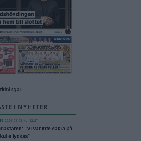
-tidningar
STE I NYHETER
ER
2026-08-05 KL. 12:27
ästaren: ”Vi var inte säkra på
skulle lyckas”