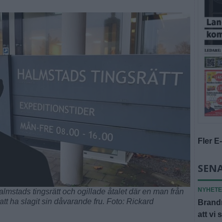
Fler E
SENA
NYHET
lmstads tingsrätt och ogillade åtalet där en man från
t ha slagit sin dåvarande fru. Foto: Rickard
Brandm
att vi 