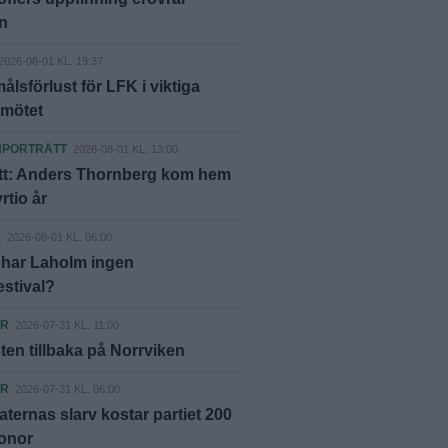
n
2026-08-01 KL. 19:37
lsförlust för LFK i viktiga
nmötet
NPORTRÄTT
2026-08-01 KL. 13:00
ätt: Anders Thornberg kom hem
yrtio år
E
2026-08-01 KL. 06:00
 har Laholm ingen
estival?
ER
2026-07-31 KL. 11:00
ten tillbaka på Norrviken
ER
2026-07-31 KL. 06:00
ternas slarv kostar partiet 200
ronor