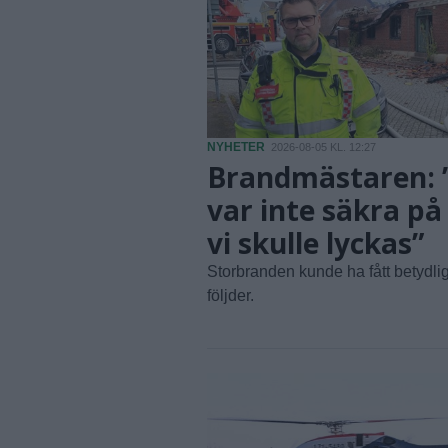
NYHETER
2026-08-05 KL. 12:27
Brandmästaren: 
var inte säkra på
vi skulle lyckas”
Storbranden kunde ha fått betydlig
följder.