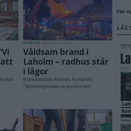
Fler n
LÄS 
NYHETER
2026-08-05 KL. 01:06
”Vi
Våldsam brand i
 att
Laholm – radhus står
i lågor
t värre
Brandmästare Andreas Randevik:
"Spridningsrisken är mycket stor"