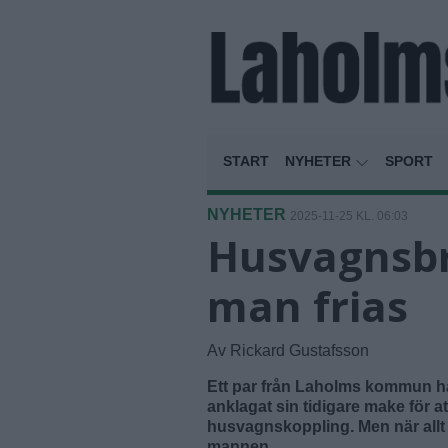
START
NYHETER
SPORT
NYHETER
2025-11-25 KL. 06:03
Husvagnsbrå
man frias
Av Rickard Gustafsson
Ett par från Laholms kommun ham
anklagat sin tidigare make för a
husvagnskoppling. Men när allt l
mannen.