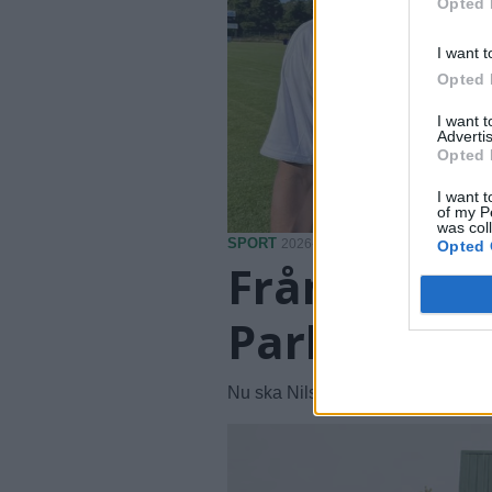
Opted 
I want t
Opted 
I want 
Advertis
Opted 
I want t
of my P
was col
SPORT
2026-08-06 KL. 06:00
Opted 
Från Austra
Park
Nu ska Nils hjälpa LFK att klara ko