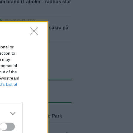
m brand i Laholm – radhus står
ER
2026-08-05 KL. 12:27
ästaren: ”Vi var inte säkra på
skulle lyckas”
sonal or
yheter
ection to
ou may
 personal
out of the
 downstream
B’s List of
ASTE NYTT
2026-08-06 KL. 06:00
ustralien till Glänninge Park
ER
2026-08-05 KL. 12:27