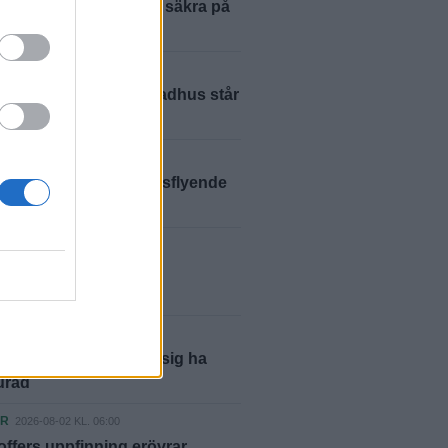
ästaren: ”Vi var inte säkra på
skulle lyckas”
ER
2026-08-05 KL. 01:06
m brand i Laholm – radhus står
ER
2026-08-04 KL. 16:53
elikopter jagade skogsflyende
tjuv
LLE
2026-08-04 KL. 06:00
smäll för halländska
shusägare
ER
2026-08-03 KL. 14:03
ör penningtvätt – sa sig ha
lurad
ER
2026-08-02 KL. 06:00
offers uppfinning erövrar