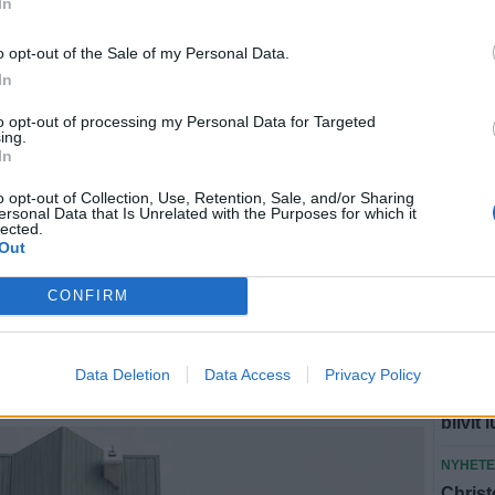
In
Brandm
att vi 
o opt-out of the Sale of my Personal Data.
NYHET
In
Våldsa
to opt-out of processing my Personal Data for Targeted
i lågor
ing.
In
NYHET
o opt-out of Collection, Use, Retention, Sale, and/or Sharing
Polish
ersonal Data that Is Unrelated with the Purposes for which it
diesel
lected.
Out
lien till Glänninge
SAMHÄ
CONFIRM
Klimat
fritid
NYHET
Data Deletion
Data Access
Privacy Policy
ntraktet.
Dömd f
blivit 
NYHET
Christ