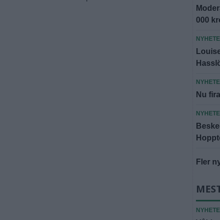
Modera
000 k
NYHET
Louise 
Hassl
NYHET
Nu fira
NYHET
Besked
Hoppto
Fler n
MES
NYHET