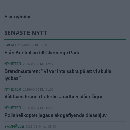
Fler nyheter
SENASTE NYTT
SPORT
2026-08-06 KL. 06:00
Från Australien till Glänninge Park
NYHETER
2026-08-05 KL. 12:27
Brandmästaren: ”Vi var inte säkra på att vi skulle
lyckas”
NYHETER
2026-08-05 KL. 01:06
Våldsam brand i Laholm – radhus står i lågor
NYHETER
2026-08-04 KL. 16:53
Polishelikopter jagade skogsflyende dieseltjuv
SAMHÄLLE
2026-08-04 KL. 06:00