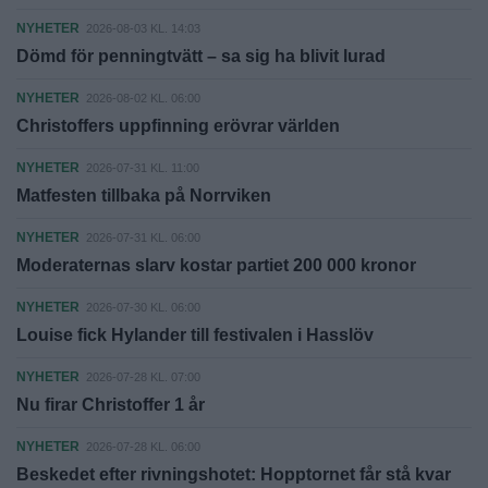
NYHETER
2026-08-03 KL. 14:03
Dömd för penningtvätt – sa sig ha blivit lurad
NYHETER
2026-08-02 KL. 06:00
Christoffers uppfinning erövrar världen
NYHETER
2026-07-31 KL. 11:00
Matfesten tillbaka på Norrviken
NYHETER
2026-07-31 KL. 06:00
Moderaternas slarv kostar partiet 200 000 kronor
NYHETER
2026-07-30 KL. 06:00
Louise fick Hylander till festivalen i Hasslöv
NYHETER
2026-07-28 KL. 07:00
Nu firar Christoffer 1 år
NYHETER
2026-07-28 KL. 06:00
Beskedet efter rivningshotet: Hopptornet får stå kvar