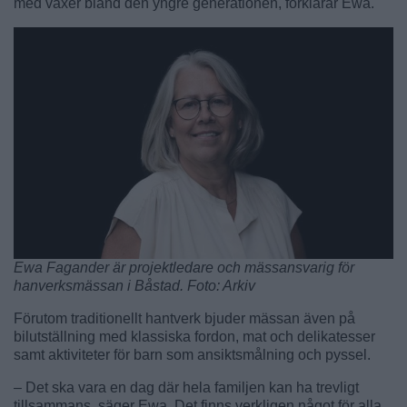
med växer bland den yngre generationen, förklarar Ewa.
Ewa Fagander är projektledare och mässansvarig för
hanverksmässan i Båstad. Foto: Arkiv
Förutom traditionellt hantverk bjuder mässan även på
bilutställning med klassiska fordon, mat och delikatesser
samt aktiviteter för barn som ansiktsmålning och pyssel.
– Det ska vara en dag där hela familjen kan ha trevligt
tillsammans, säger Ewa. Det finns verkligen något för alla.