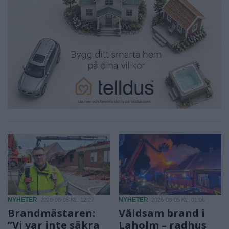
NYHETER
NYHETER
2026-08-05 KL. 12:27
2026-08-05 KL. 01:06
Brandmästaren:
Våldsam brand i
”Vi var inte säkra
Laholm – radhus