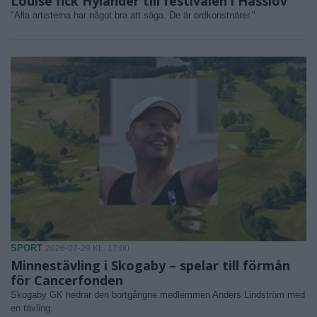
Louise fick Hylander till festivalen i Hasslöv
"Alla artisterna har något bra att säga. De är ordkonstnärer."
SPORT
2026-07-29 KL. 17:00
Minnestävling i Skogaby – spelar till förmån
för Cancerfonden
Skogaby GK hedrar den bortgångne medlemmen Anders Lindström med
en tävling.