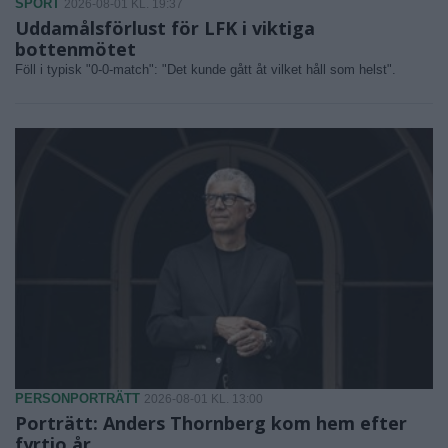
SPORT
2026-08-01 KL. 19:37
Uddamålsförlust för LFK i viktiga
bottenmötet
Föll i typisk "0-0-match": "Det kunde gått åt vilket håll som helst".
PERSONPORTRÄTT
2026-08-01 KL. 13:00
Porträtt: Anders Thornberg kom hem efter
fyrtio år