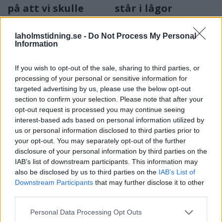
på att vi skulle
står i lågor
lyckas”
Brandmästare Andreas
Storbranden kunde ha fått
Randevik:
laholmstidning.se -
Do Not Process My Personal
Information
betydligt värre följder.
"Spridningsrisken är mycket
stor"
If you wish to opt-out of the sale, sharing to third parties, or
processing of your personal or sensitive information for
targeted advertising by us, please use the below opt-out
section to confirm your selection. Please note that after your
opt-out request is processed you may continue seeing
interest-based ads based on personal information utilized by
us or personal information disclosed to third parties prior to
your opt-out. You may separately opt-out of the further
disclosure of your personal information by third parties on the
NYHETER
SAMHÄLLE
2026-08-04 KL. 16:53
2026-08-04 KL. 06:00
IAB’s list of downstream participants. This information may
Polishelikopter
Klimatsmäll för
also be disclosed by us to third parties on the
IAB’s List of
jagade
halländska
Downstream Participants
that may further disclose it to other
skogsflyende
fritidshusägare
third parties.
dieseltjuv
Extremväder har gett
Personal Data Processing Opt Outs
Lokala brott: • Verktygsstöld
upphov till