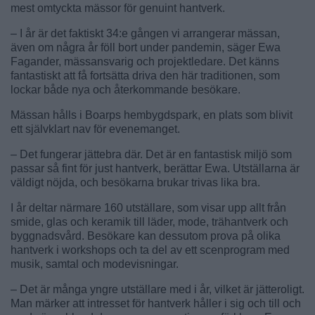
mest omtyckta mässor för genuint hantverk.
– I år är det faktiskt 34:e gången vi arrangerar mässan,
även om några år föll bort under pandemin, säger Ewa
Fagander, mässansvarig och projektledare. Det känns
fantastiskt att få fortsätta driva den här traditionen, som
lockar både nya och återkommande besökare.
Mässan hålls i Boarps hembygdspark, en plats som blivit
ett självklart nav för evenemanget.
– Det fungerar jättebra där. Det är en fantastisk miljö som
passar så fint för just hantverk, berättar Ewa. Utställarna är
väldigt nöjda, och besökarna brukar trivas lika bra.
I år deltar närmare 160 utställare, som visar upp allt från
smide, glas och keramik till läder, mode, trähantverk och
byggnadsvård. Besökare kan dessutom prova på olika
hantverk i workshops och ta del av ett scenprogram med
musik, samtal och modevisningar.
– Det är många yngre utställare med i år, vilket är jätteroligt.
Man märker att intresset för hantverk håller i sig och till och