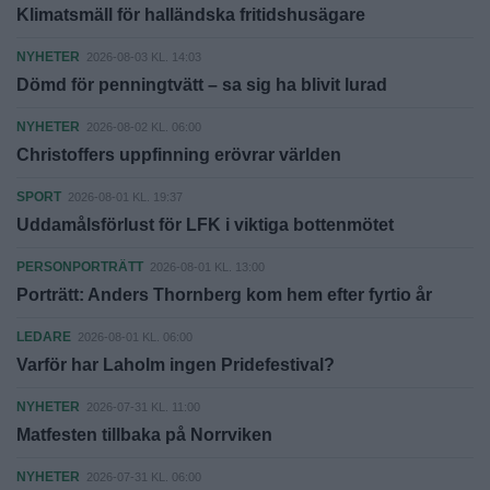
Klimatsmäll för halländska fritidshusägare
NYHETER
2026-08-03 KL. 14:03
Dömd för penningtvätt – sa sig ha blivit lurad
NYHETER
2026-08-02 KL. 06:00
Christoffers uppfinning erövrar världen
SPORT
2026-08-01 KL. 19:37
Uddamålsförlust för LFK i viktiga bottenmötet
PERSONPORTRÄTT
2026-08-01 KL. 13:00
Porträtt: Anders Thornberg kom hem efter fyrtio år
LEDARE
2026-08-01 KL. 06:00
Varför har Laholm ingen Pridefestival?
NYHETER
2026-07-31 KL. 11:00
Matfesten tillbaka på Norrviken
NYHETER
2026-07-31 KL. 06:00