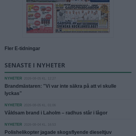
Fler E-tidningar
SENASTE I NYHETER
NYHETER
2026-08-05 KL. 12:27
Brandmästaren: ”Vi var inte säkra på att vi skulle
lyckas”
NYHETER
2026-08-05 KL. 01:06
Våldsam brand i Laholm – radhus står i lågor
NYHETER
2026-08-04 KL. 16:53
Polishelikopter jagade skogsflyende dieseltjuv