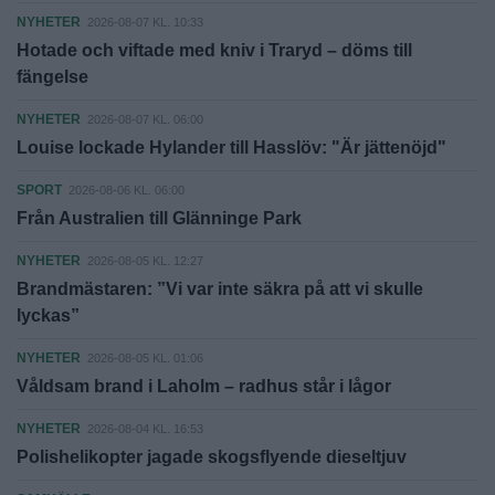
NYHETER
2026-08-07 KL. 10:33
Hotade och viftade med kniv i Traryd – döms till
fängelse
NYHETER
2026-08-07 KL. 06:00
Louise lockade Hylander till Hasslöv: "Är jättenöjd"
SPORT
2026-08-06 KL. 06:00
Från Australien till Glänninge Park
NYHETER
2026-08-05 KL. 12:27
Brandmästaren: ”Vi var inte säkra på att vi skulle
lyckas”
NYHETER
2026-08-05 KL. 01:06
Våldsam brand i Laholm – radhus står i lågor
NYHETER
2026-08-04 KL. 16:53
Polishelikopter jagade skogsflyende dieseltjuv