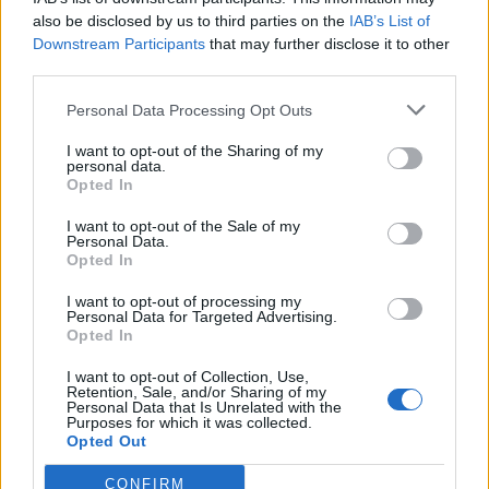
also be disclosed by us to third parties on the
IAB’s List of
Downstream Participants
that may further disclose it to other
third parties.
Personal Data Processing Opt Outs
I want to opt-out of the Sharing of my
personal data.
Opted In
I want to opt-out of the Sale of my
Personal Data.
Opted In
I want to opt-out of processing my
Personal Data for Targeted Advertising.
Opted In
SAMHÄLLE
2026-08-04 KL. 06:00
Klimatsmäll för halländska fritidshusägare
I want to opt-out of Collection, Use,
Extremväder har gett upphov till mångmiljonkostnader.
Retention, Sale, and/or Sharing of my
Personal Data that Is Unrelated with the
Purposes for which it was collected.
Opted Out
CONFIRM