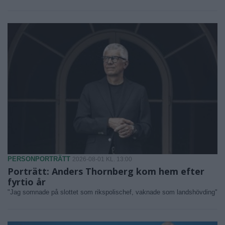
PERSONPORTRÄTT
2026-08-01 KL. 13:00
Porträtt: Anders Thornberg kom hem efter
fyrtio år
"Jag somnade på slottet som rikspolischef, vaknade som landshövding"