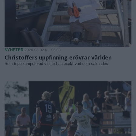
NYHETER
2026-08-02 KL. 06:00
Christoffers uppfinning erövrar världen
Som trippelamputerad visste han exakt vad som saknades.