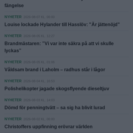
fängelse
NYHETER
2026-08-07 KL. 06:00
Louise lockade Hylander till Hasslöv: "Är jättenöjd"
NYHETER
2026-08-05 KL. 12:27
Brandmästaren: ”Vi var inte säkra på att vi skulle
lyckas”
NYHETER
2026-08-05 KL. 01:06
Våldsam brand i Laholm – radhus står i lågor
NYHETER
2026-08-04 KL. 16:53
Polishelikopter jagade skogsflyende dieseltjuv
NYHETER
2026-08-03 KL. 14:03
Dömd för penningtvätt – sa sig ha blivit lurad
NYHETER
2026-08-02 KL. 06:00
Christoffers uppfinning erövrar världen