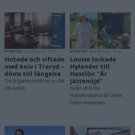
NYHETER
NYHETER
2026-08-07 KL. 10:33
2026-08-07 KL. 06:00
Hotade och viftade
Louise lockade
med kniv i Traryd –
Hylander till
döms till fängelse
Hasslöv: "Är
jättenöjd"
Tre år gamla brott har nu fått
sitt avslut.
Svårt att locka
Hasslövsborna till Under
Solen-festivalen.