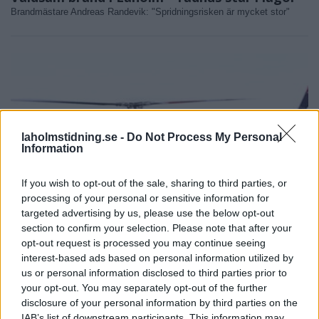
Brandmästare Andreas Randevik: "Spridningsrisken är mycket stor"
laholmstidning.se -
Do Not Process My Personal
Information
If you wish to opt-out of the sale, sharing to third parties, or
processing of your personal or sensitive information for
targeted advertising by us, please use the below opt-out
section to confirm your selection. Please note that after your
opt-out request is processed you may continue seeing
NYHETER
2026-08-04 KL. 16:53
interest-based ads based on personal information utilized by
Polishelikopter jagade skogsflyende
us or personal information disclosed to third parties prior to
dieseltjuv
your opt-out. You may separately opt-out of the further
Lokala brott: • Verktygsstöld på miljonbygge • Fick bilen dränkt i
disclosure of your personal information by third parties on the
målarfärg
IAB’s list of downstream participants. This information may