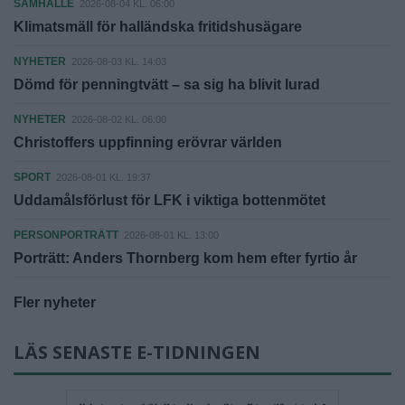
SAMHÄLLE
2026-08-04 KL. 06:00
Klimatsmäll för halländska fritidshusägare
NYHETER
2026-08-03 KL. 14:03
Dömd för penningtvätt – sa sig ha blivit lurad
NYHETER
2026-08-02 KL. 06:00
Christoffers uppfinning erövrar världen
SPORT
2026-08-01 KL. 19:37
Uddamålsförlust för LFK i viktiga bottenmötet
PERSONPORTRÄTT
2026-08-01 KL. 13:00
Porträtt: Anders Thornberg kom hem efter fyrtio år
Fler nyheter
LÄS SENASTE E-TIDNINGEN