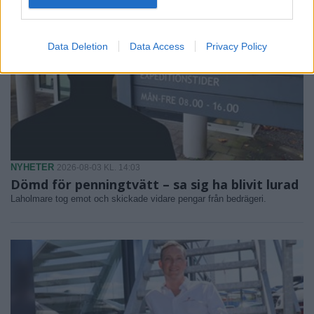
Data Deletion
Data Access
Privacy Policy
NYHETER
2026-08-03 KL. 14:03
Dömd för penningtvätt – sa sig ha blivit lurad
Laholmare tog emot och skickade vidare pengar från bedrägeri.