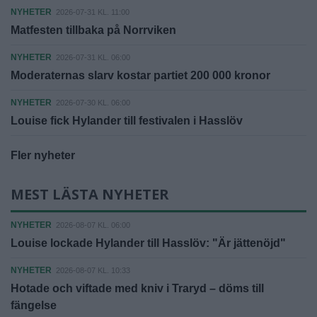
NYHETER
2026-07-31 KL. 11:00
Matfesten tillbaka på Norrviken
NYHETER
2026-07-31 KL. 06:00
Moderaternas slarv kostar partiet 200 000 kronor
NYHETER
2026-07-30 KL. 06:00
Louise fick Hylander till festivalen i Hasslöv
Fler nyheter
MEST LÄSTA NYHETER
NYHETER
2026-08-07 KL. 06:00
Louise lockade Hylander till Hasslöv: "Är jättenöjd"
NYHETER
2026-08-07 KL. 10:33
Hotade och viftade med kniv i Traryd – döms till
fängelse