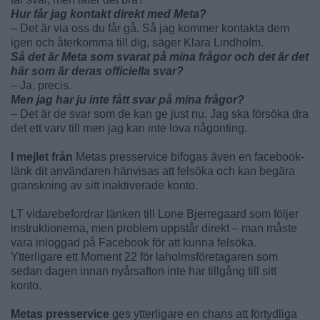
Hur får jag kontakt direkt med Meta?
– Det är via oss du får gå. Så jag kommer kontakta dem
igen och återkomma till dig, säger Klara Lindholm.
Så det är Meta som svarat på mina frågor och det är det
här som är deras officiella svar?
– Ja, precis.
Men jag har ju inte fått svar på mina frågor?
– Det är de svar som de kan ge just nu. Jag ska försöka dra
det ett varv till men jag kan inte lova någonting.
I mejlet från
Metas presservice bifogas även en facebook-
länk dit användaren hänvisas att felsöka och kan begära
granskning av sitt inaktiverade konto.
LT vidarebefordrar länken till Lone Bjerregaard som följer
instruktionerna, men problem uppstår direkt – man måste
vara inloggad på Facebook för att kunna felsöka.
Ytterligare ett Moment 22 för laholmsföretagaren som
sedan dagen innan nyårsafton inte har tillgång till sitt
konto.
Metas presservice
ges ytterligare en chans att förtydliga