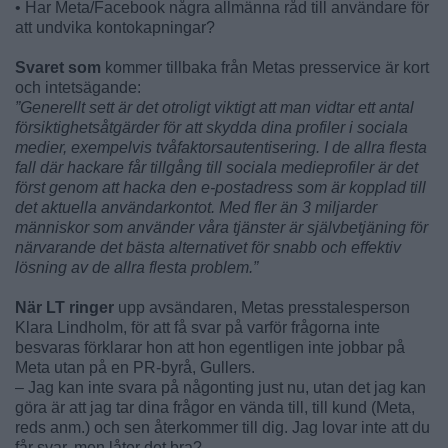
• Har Meta/Facebook några allmänna råd till användare för
att undvika kontokapningar?
Svaret som
kommer tillbaka från Metas presservice är kort
och intetsägande:
”Generellt sett är det otroligt viktigt att man vidtar ett antal
försiktighetsåtgärder för att skydda dina profiler i sociala
medier, exempelvis tvåfaktorsautentisering. I de allra flesta
fall där hackare får tillgång till sociala medieprofiler är det
först genom att hacka den e-postadress som är kopplad till
det aktuella användarkontot. Med fler än 3 miljarder
människor som använder våra tjänster är självbetjäning för
närvarande det bästa alternativet för snabb och effektiv
lösning av de allra flesta problem.”
När LT ringer
upp avsändaren, Metas presstalesperson
Klara Lindholm, för att få svar på varför frågorna inte
besvaras förklarar hon att hon egentligen inte jobbar på
Meta utan på en PR-byrå, Gullers.
– Jag kan inte svara på någonting just nu, utan det jag kan
göra är att jag tar dina frågor en vända till, till kund (Meta,
reds anm.) och sen återkommer till dig. Jag lovar inte att du
får svar, men låter det bra?