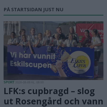
PÅ STARTSIDAN JUST NU
SPORT
2026-08-08 KL. 06:00
LFK:s cupbragd – slog
ut Rosengård och vann