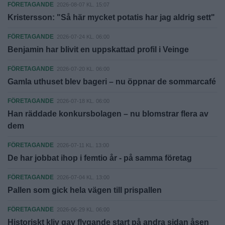
FÖRETAGANDE
2026-08-07 KL. 15:07
Kristersson: "Så här mycket potatis har jag aldrig sett"
FÖRETAGANDE
2026-07-24 KL. 06:00
Benjamin har blivit en uppskattad profil i Veinge
FÖRETAGANDE
2026-07-20 KL. 06:00
Gamla uthuset blev bageri – nu öppnar de sommarcafé
FÖRETAGANDE
2026-07-18 KL. 06:00
Han räddade konkursbolagen – nu blomstrar flera av
dem
FÖRETAGANDE
2026-07-11 KL. 13:00
De har jobbat ihop i femtio år - på samma företag
FÖRETAGANDE
2026-07-04 KL. 13:00
Pallen som gick hela vägen till prispallen
FÖRETAGANDE
2026-06-29 KL. 06:00
Historiskt kliv gav flygande start på andra sidan åsen