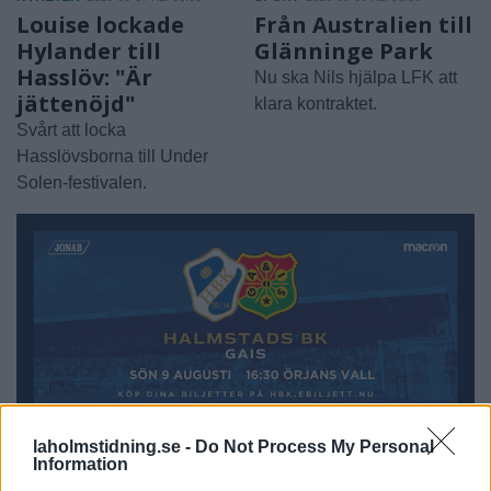
Louise lockade
Från Australien till
Hylander till
Glänninge Park
Hasslöv: "Är
Nu ska Nils hjälpa LFK att
jättenöjd"
klara kontraktet.
Svårt att locka
Hasslövsborna till Under
Solen-festivalen.
laholmstidning.se -
Do Not Process My Personal
Information