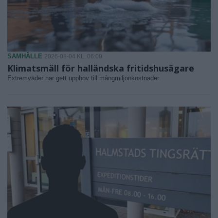
SAMHÄLLE
2026-08-04 KL. 06:00
Klimatsmäll för halländska fritidshusägare
Extremväder har gett upphov till mångmiljonkostnader.