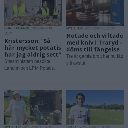
FÖRETAGANDE
NYHETER
2026-08-07 KL.
2026-08-07 KL. 10:33
15:07
Hotade och viftade
Kristersson: "Så
med kniv i Traryd –
här mycket potatis
döms till fängelse
har jag aldrig sett"
Tre år gamla brott har nu fått
Statsministern besökte
sitt avslut.
Laholm och LPM Potatis.
NYHETER
SPORT
2026-08-07 KL. 06:00
2026-08-06 KL. 06:00