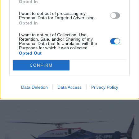
Opted In
I want to opt-out of processing my
Personal Data for Targeted Advertising.
Opted In
I want to opt-out of Collection, Use,
Retention, Sale, and/or Sharing of my
Personal Data that Is Unrelated with the
Purposes for which it was collected.
Opted Out
CONFIRM
NYHETER
2026-08-05 KL. 01:06
Våldsam brand i Laholm – radhus står i lågor
Brandmästare Andreas Randevik: "Spridningsrisken är mycket stor"
Data Deletion
Data Access
Privacy Policy