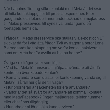
När Laholms Tidning söker kontakt med Meta är det svårt
att hitta kontaktuppgifter till presstalespersoner. Efter
googlande och letande finner undertecknad en mejladress
till Metas presservice, till synes väl undangömd på
företagets hemsida.
Frågor till
Metas presservice ska ställas via e-post och LT
skickar därför i väg åtta frågor. Två av frågorna berör Lone
Bjerregaards kontokapning om varför kontot inaktiverats
samt om Meta har för avsikt att hjälpa henne?
Övriga sex frågor lyder som följer:
• Vad har Meta för ansvar att hjälpa användare att återfå
kontrollen över kapade konton?
• Kan användare som utsatts för kontokapning vända sig till
Meta? I så fall hur går de till väga?
• Hur prioriterad är säkerheten för era användare?
• Varför är det så svårt för användare att komma i kontakt
med Meta/Facebook? (ingen mejladress, telefonnummer
eller chat finns tillgänglig).
• Hur arbetar ni för att öka kundservicen?