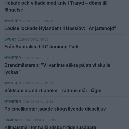
Hotade och viftade med kniv i Traryd – döms till
fängelse
NYHETER
2026-08-07 KL. 06:00
Louise lockade Hylander till Hasslöv: "Är jättenöjd"
SPORT
2026-08-06 KL. 06:00
Från Australien till Glänninge Park
NYHETER
2026-08-05 KL. 12:27
Brandmästaren: ”Vi var inte säkra på att vi skulle
lyckas”
NYHETER
2026-08-05 KL. 01:06
Våldsam brand i Laholm – radhus står i lågor
NYHETER
2026-08-04 KL. 16:53
Polishelikopter jagade skogsflyende dieseltjuv
SAMHÄLLE
2026-08-04 KL. 06:00
Klimatsmäll för halländska fritidshusägare