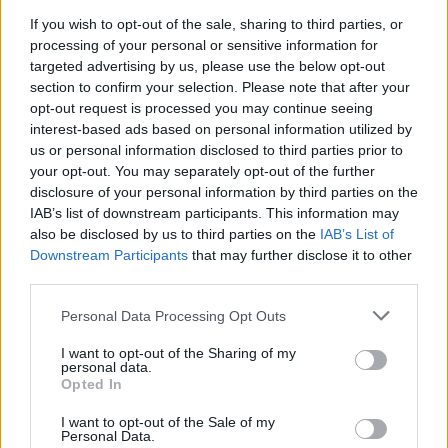
If you wish to opt-out of the sale, sharing to third parties, or
processing of your personal or sensitive information for
targeted advertising by us, please use the below opt-out
section to confirm your selection. Please note that after your
opt-out request is processed you may continue seeing
interest-based ads based on personal information utilized by
us or personal information disclosed to third parties prior to
your opt-out. You may separately opt-out of the further
disclosure of your personal information by third parties on the
IAB’s list of downstream participants. This information may
also be disclosed by us to third parties on the
IAB’s List of
Downstream Participants
that may further disclose it to other
third parties.
NYHETER
2026-08-05 KL. 12:27
Brandmästaren: ”Vi var inte säkra på att vi
Personal Data Processing Opt Outs
skulle lyckas”
Storbranden kunde ha fått betydligt värre följder.
I want to opt-out of the Sharing of my
personal data.
Opted In
I want to opt-out of the Sale of my
Personal Data.