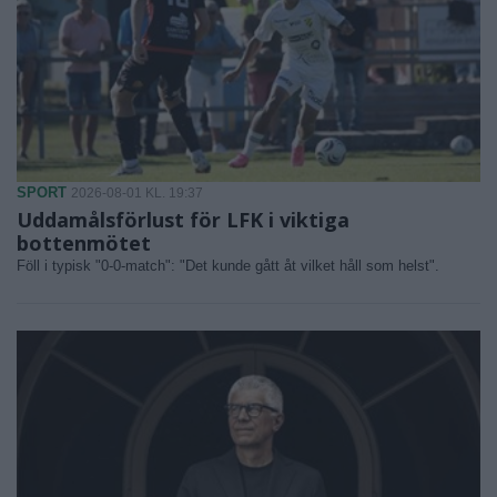
SPORT
2026-08-01 KL. 19:37
Uddamålsförlust för LFK i viktiga
bottenmötet
Föll i typisk "0-0-match": "Det kunde gått åt vilket håll som helst".