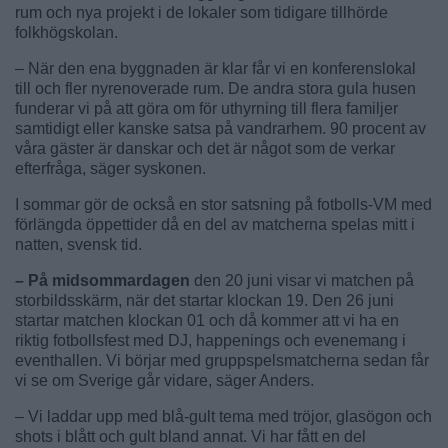
rum och nya projekt i de lokaler som tidigare tillhörde
folkhögskolan.
– När den ena byggnaden är klar får vi en konferenslokal
till och fler nyrenoverade rum. De andra stora gula husen
funderar vi på att göra om för uthyrning till flera familjer
samtidigt eller kanske satsa på vandrarhem. 90 procent av
våra gäster är danskar och det är något som de verkar
efterfråga, säger syskonen.
I sommar gör de också en stor satsning på fotbolls-VM med
förlängda öppettider då en del av matcherna spelas mitt i
natten, svensk tid.
– På midsommardagen
den 20 juni visar vi matchen på
storbildsskärm, när det startar klockan 19. Den 26 juni
startar matchen klockan 01 och då kommer att vi ha en
riktig fotbollsfest med DJ, happenings och evenemang i
eventhallen. Vi börjar med gruppspelsmatcherna sedan får
vi se om Sverige går vidare, säger Anders.
– Vi laddar upp med blå-gult tema med tröjor, glasögon och
shots i blått och gult bland annat. Vi har fått en del