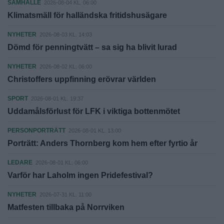
SAMHÄLLE
2026-08-04 KL. 06:00
Klimatsmäll för halländska fritidshusägare
NYHETER
2026-08-03 KL. 14:03
Dömd för penningtvätt – sa sig ha blivit lurad
NYHETER
2026-08-02 KL. 06:00
Christoffers uppfinning erövrar världen
SPORT
2026-08-01 KL. 19:37
Uddamålsförlust för LFK i viktiga bottenmötet
PERSONPORTRÄTT
2026-08-01 KL. 13:00
Porträtt: Anders Thornberg kom hem efter fyrtio år
LEDARE
2026-08-01 KL. 06:00
Varför har Laholm ingen Pridefestival?
NYHETER
2026-07-31 KL. 11:00
Matfesten tillbaka på Norrviken