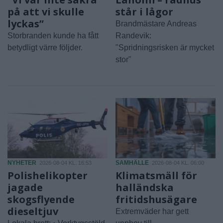
på att vi skulle
står i lågor
lyckas”
Brandmästare Andreas
Storbranden kunde ha fått
Randevik:
betydligt värre följder.
"Spridningsrisken är mycket
stor"
NYHETER
SAMHÄLLE
2026-08-04 KL. 16:53
2026-08-04 KL. 06:00
Polishelikopter
Klimatsmäll för
jagade
halländska
skogsflyende
fritidshusägare
dieseltjuv
Extremväder har gett