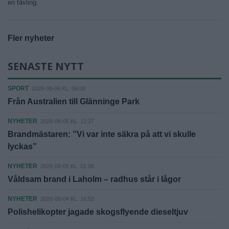
en tävling.
Fler nyheter
SENASTE NYTT
SPORT
2026-08-06 KL. 06:00
Från Australien till Glänninge Park
NYHETER
2026-08-05 KL. 12:27
Brandmästaren: ”Vi var inte säkra på att vi skulle
lyckas”
NYHETER
2026-08-05 KL. 01:06
Våldsam brand i Laholm – radhus står i lågor
NYHETER
2026-08-04 KL. 16:53
Polishelikopter jagade skogsflyende dieseltjuv