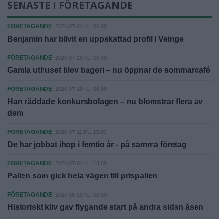
SENASTE I FÖRETAGANDE
FÖRETAGANDE
2026-07-24 KL. 06:00
Benjamin har blivit en uppskattad profil i Veinge
FÖRETAGANDE
2026-07-20 KL. 06:00
Gamla uthuset blev bageri – nu öppnar de sommarcafé
FÖRETAGANDE
2026-07-18 KL. 06:00
Han räddade konkursbolagen – nu blomstrar flera av
dem
FÖRETAGANDE
2026-07-11 KL. 13:00
De har jobbat ihop i femtio år - på samma företag
FÖRETAGANDE
2026-07-04 KL. 13:00
Pallen som gick hela vägen till prispallen
FÖRETAGANDE
2026-06-29 KL. 06:00
Historiskt kliv gav flygande start på andra sidan åsen