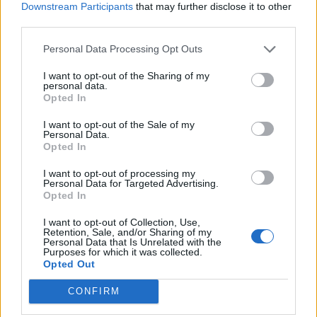
Downstream Participants
that may further disclose it to other
third parties.
Personal Data Processing Opt Outs
I want to opt-out of the Sharing of my
personal data.
Opted In
NYHETER
2026-08-03 KL. 14:03
I want to opt-out of the Sale of my
Dömd för penningtvätt – sa sig ha blivit lurad
Personal Data.
Opted In
Laholmare tog emot och skickade vidare pengar från bedrägeri.
I want to opt-out of processing my
Personal Data for Targeted Advertising.
Opted In
I want to opt-out of Collection, Use,
Retention, Sale, and/or Sharing of my
Personal Data that Is Unrelated with the
Purposes for which it was collected.
Opted Out
CONFIRM