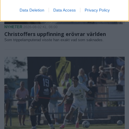
Data Deletion
Data Access
Privacy Policy
NYHETER
2026-08-02 KL. 06:00
Christoffers uppfinning erövrar världen
Som trippelamputerad visste han exakt vad som saknades.