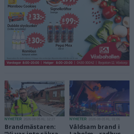
NYHETER
NYHETER
2026-08-05 KL. 12:27
2026-08-05 KL. 01:06
Brandmästaren:
Våldsam brand i
”Vi var inte säkra
Laholm – radhus