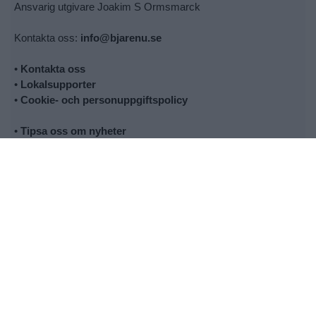
Ansvarig utgivare Joakim S Ormsmarck
Kontakta oss:
info@bjarenu.se
•
Kontakta oss
•
Lokalsupporter
•
Cookie- och personuppgiftspolicy
•
Tipsa oss om nyheter
•
Utebliven tidning
© 2026 - Allt material på laholmstidning.se är skyddat enligt
upphovsrättslagen.