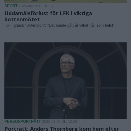
SPORT
2026-08-01 KL. 19:37
Uddamålsförlust för LFK i viktiga
bottenmötet
Föll i typisk "0-0-match": "Det kunde gått åt vilket håll som helst".
PERSONPORTRÄTT
2026-08-01 KL. 13:00
Porträtt: Anders Thornberg kom hem efter