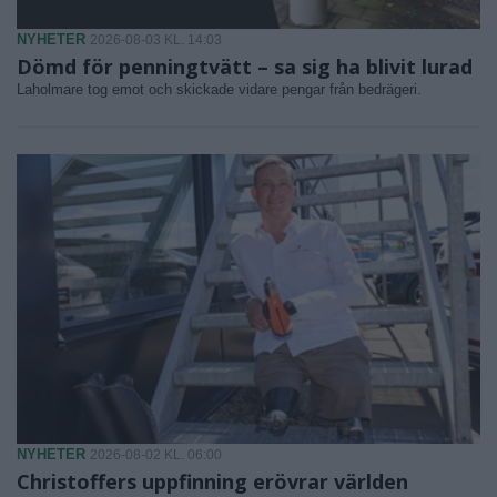
NYHETER
2026-08-03 KL. 14:03
Dömd för penningtvätt – sa sig ha blivit lurad
Laholmare tog emot och skickade vidare pengar från bedrägeri.
NYHETER
2026-08-02 KL. 06:00
Christoffers uppfinning erövrar världen