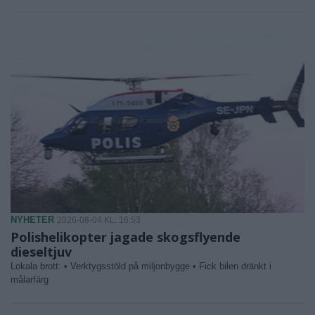
NYHETER
2026-08-04 KL. 16:53
Polishelikopter jagade skogsflyende
dieseltjuv
Lokala brott: • Verktygsstöld på miljonbygge • Fick bilen dränkt i
målarfärg