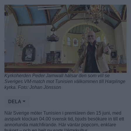
Kyrkoherden Peder Jarnwall hälsar den som vill se
Sveriges VM-match mot Tunisien välkommen till Harplinge
kyrka. Foto: Johan Jönsson
DELA
När Sverige möter Tunisien i premiären den 15 juni, med
avspark klockan 04.00 svensk tid, bjuds besökare in till ett
annorlunda matchfirande. Här väntar popcorn, enklare
frukost – och en helt ny sorts läktarkultur.