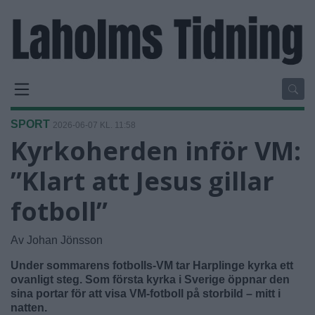
SPORT
2026-06-07 KL. 11:58
Kyrkoherden inför VM:
”Klart att Jesus gillar
fotboll”
Av Johan Jönsson
Under sommarens fotbolls-VM tar Harplinge kyrka ett
ovanligt steg. Som första kyrka i Sverige öppnar den
sina portar för att visa VM-fotboll på storbild – mitt i
natten.