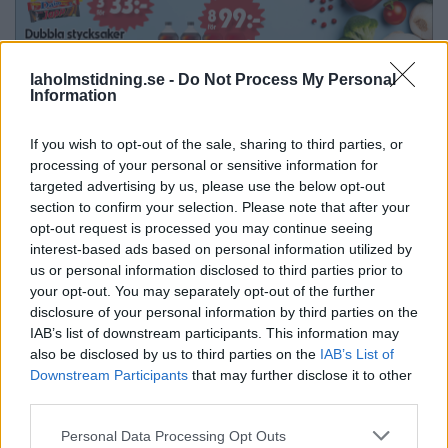
laholmstidning.se -
Do Not Process My Personal
Information
If you wish to opt-out of the sale, sharing to third parties, or
processing of your personal or sensitive information for
targeted advertising by us, please use the below opt-out
section to confirm your selection. Please note that after your
opt-out request is processed you may continue seeing
interest-based ads based on personal information utilized by
us or personal information disclosed to third parties prior to
your opt-out. You may separately opt-out of the further
disclosure of your personal information by third parties on the
IAB’s list of downstream participants. This information may
SPORT
SPORT
2026-08-08 KL. 18:19
2026-08-08 KL. 06:00
also be disclosed by us to third parties on the
IAB’s List of
Laholm höll tätt –
LFK:s cupbragd –
Downstream Participants
that may further disclose it to other
och vann:
slog ut Rosengård
third parties.
"Fantastisk moral"
och vann
Personal Data Processing Opt Outs
Eskilscupen
Trollhättan besegrades på