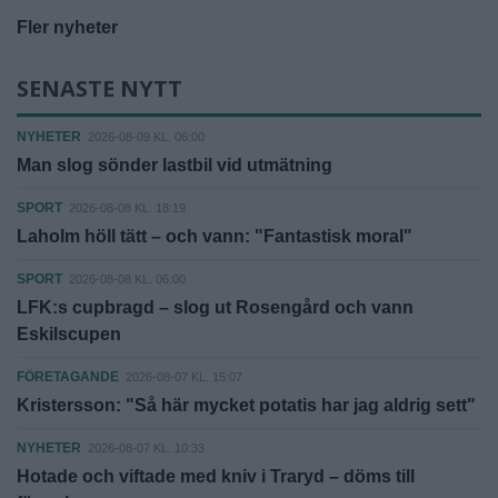
Fler nyheter
SENASTE NYTT
NYHETER
2026-08-09 KL. 06:00
Man slog sönder lastbil vid utmätning
SPORT
2026-08-08 KL. 18:19
Laholm höll tätt – och vann: "Fantastisk moral"
SPORT
2026-08-08 KL. 06:00
LFK:s cupbragd – slog ut Rosengård och vann
Eskilscupen
FÖRETAGANDE
2026-08-07 KL. 15:07
Kristersson: "Så här mycket potatis har jag aldrig sett"
NYHETER
2026-08-07 KL. 10:33
Hotade och viftade med kniv i Traryd – döms till