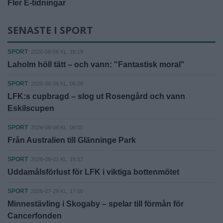
Fler E-tidningar
SENASTE I SPORT
SPORT
2026-08-08 KL. 18:19
Laholm höll tätt – och vann: "Fantastisk moral"
SPORT
2026-08-08 KL. 06:00
LFK:s cupbragd – slog ut Rosengård och vann
Eskilscupen
SPORT
2026-08-06 KL. 06:00
Från Australien till Glänninge Park
SPORT
2026-08-01 KL. 19:37
Uddamålsförlust för LFK i viktiga bottenmötet
SPORT
2026-07-29 KL. 17:00
Minnestävling i Skogaby – spelar till förmån för
Cancerfonden