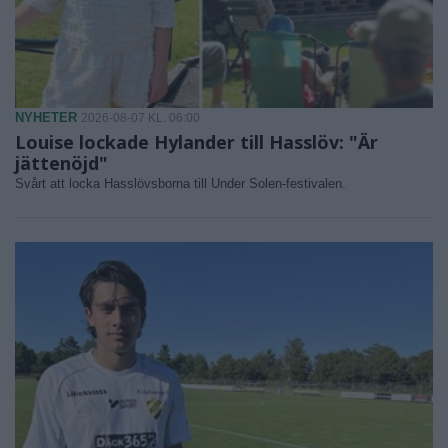
NYHETER
2026-08-07 KL. 06:00
Louise lockade Hylander till Hasslöv: "Är
jättenöjd"
Svårt att locka Hasslövsborna till Under Solen-festivalen.