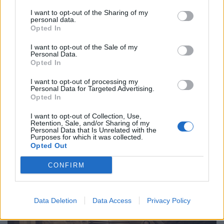
bortaplan med 1-0.
Straffdraman och en mäktig
I want to opt-out of the Sharing of my
personal data.
finalseger.
Opted In
I want to opt-out of the Sale of my
Personal Data.
Opted In
I want to opt-out of processing my
Personal Data for Targeted Advertising.
Opted In
I want to opt-out of Collection, Use,
Retention, Sale, and/or Sharing of my
FÖRETAGANDE
NYHETER
2026-08-07 KL.
2026-08-07 KL. 10:33
Personal Data that Is Unrelated with the
15:07
Hotade och viftade
Purposes for which it was collected.
Kristersson: "Så
Opted Out
med kniv i Traryd –
här mycket potatis
döms till fängelse
CONFIRM
har jag aldrig sett"
Tre år gamla brott har nu fått
Statsministern besökte
sitt avslut.
Laholm och LPM Potatis.
Data Deletion
Data Access
Privacy Policy