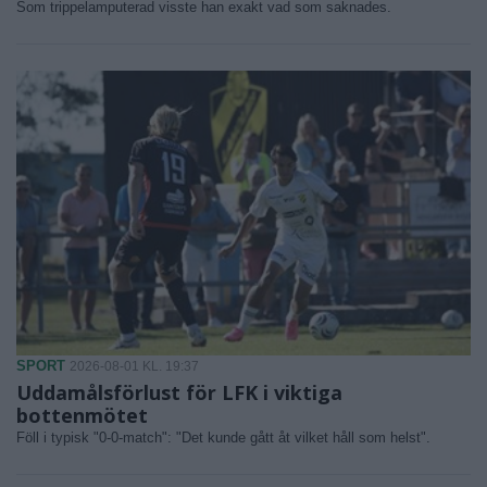
Som trippelamputerad visste han exakt vad som saknades.
SPORT
2026-08-01 KL. 19:37
Uddamålsförlust för LFK i viktiga
bottenmötet
Föll i typisk "0-0-match": "Det kunde gått åt vilket håll som helst".