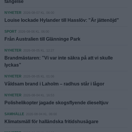
fängelse
NYHETER
2026-08-07 KL. 06:00
Louise lockade Hylander till Hasslöv: "Är jättenöjd"
SPORT
2026-08-06 KL. 06:00
Från Australien till Glänninge Park
NYHETER
2026-08-05 KL. 12:27
Brandmästaren: ”Vi var inte säkra på att vi skulle
lyckas”
NYHETER
2026-08-05 KL. 01:06
Våldsam brand i Laholm – radhus står i lågor
NYHETER
2026-08-04 KL. 16:53
Polishelikopter jagade skogsflyende dieseltjuv
SAMHÄLLE
2026-08-04 KL. 06:00
Klimatsmäll för halländska fritidshusägare