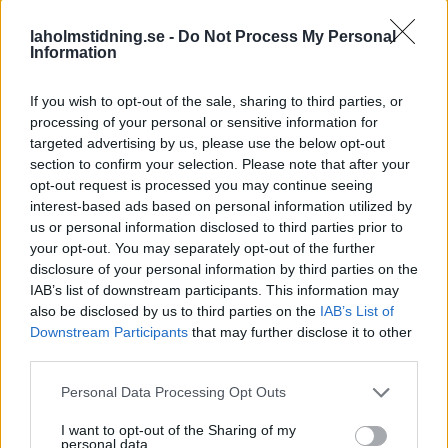
Statsministern besökte
sitt avslut.
Laholm och LPM Potatis.
laholmstidning.se -
Do Not Process My Personal
Information
If you wish to opt-out of the sale, sharing to third parties, or
processing of your personal or sensitive information for
targeted advertising by us, please use the below opt-out
section to confirm your selection. Please note that after your
opt-out request is processed you may continue seeing
interest-based ads based on personal information utilized by
us or personal information disclosed to third parties prior to
NYHETER
SPORT
2026-08-07 KL. 06:00
2026-08-06 KL. 06:00
your opt-out. You may separately opt-out of the further
Louise lockade
Från Australien till
disclosure of your personal information by third parties on the
Hylander till
Glänninge Park
IAB’s list of downstream participants. This information may
Hasslöv: "Är
Nu ska Nils hjälpa LFK att
also be disclosed by us to third parties on the
IAB’s List of
jättenöjd"
klara kontraktet.
Downstream Participants
that may further disclose it to other
Svårt att locka
third parties.
Hasslövsborna till Under
Personal Data Processing Opt Outs
Solen-festivalen.
I want to opt-out of the Sharing of my
personal data.