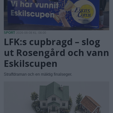
SPORT
2026-08-08 KL. 06:00
LFK:s cupbragd – slog
ut Rosengård och vann
Eskilscupen
Straffdraman och en mäktig finalseger.