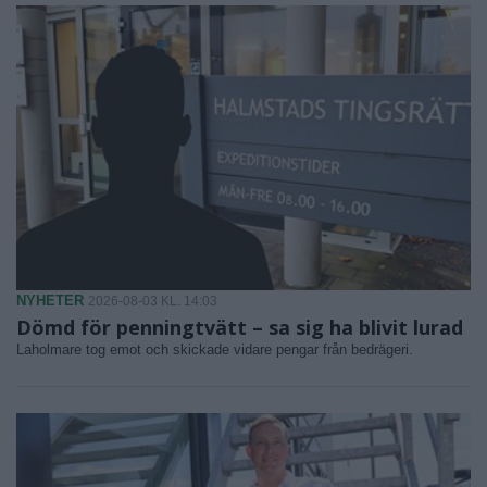
NYHETER
2026-08-03 KL. 14:03
Dömd för penningtvätt – sa sig ha blivit lurad
Laholmare tog emot och skickade vidare pengar från bedrägeri.