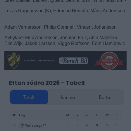
Lirak Cakolli, Laurent Qitaku, Gentrit Ibishi, Nils Hedström -
Lucas Ragnarsson (K), Edmond Berisha, Måns Andersson
-
Adam Vernersson, Philip Comnell, Vincent Johansson
Avbytare: Filip Andersson, Jonatan Falk, Altin Mazreku,
Elis Wijk, Jakob Larsson, Viggo Rolfsson, Edin Hamidovic