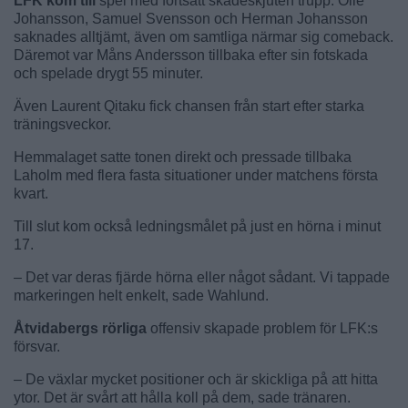
LFK kom till
spel med fortsatt skadeskjuten trupp. Olle
Johansson, Samuel Svensson och Herman Johansson
saknades alltjämt, även om samtliga närmar sig comeback.
Däremot var Måns Andersson tillbaka efter sin fotskada
och spelade drygt 55 minuter.
Även Laurent Qitaku fick chansen från start efter starka
träningsveckor.
Hemmalaget satte tonen direkt och pressade tillbaka
Laholm med flera fasta situationer under matchens första
kvart.
Till slut kom också ledningsmålet på just en hörna i minut
17.
– Det var deras fjärde hörna eller något sådant. Vi tappade
markeringen helt enkelt, sade Wahlund.
Åtvidabergs rörliga
offensiv skapade problem för LFK:s
försvar.
– De växlar mycket positioner och är skickliga på att hitta
ytor. Det är svårt att hålla koll på dem, sade tränaren.