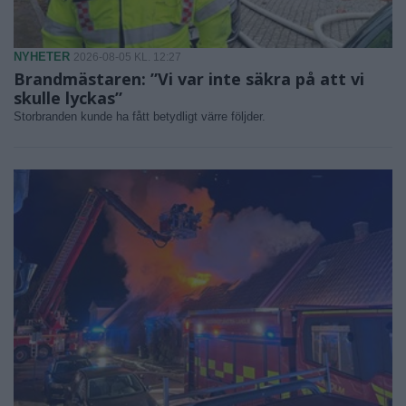
NYHETER
2026-08-05 KL. 12:27
Brandmästaren: ”Vi var inte säkra på att vi
skulle lyckas”
Storbranden kunde ha fått betydligt värre följder.