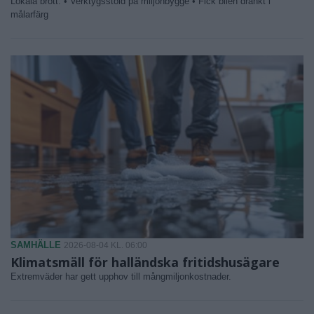
Lokala brott: • Verktygsstöld på miljonbygge • Fick bilen dränkt i
målarfärg
SAMHÄLLE
2026-08-04 KL. 06:00
Klimatsmäll för halländska fritidshusägare
Extremväder har gett upphov till mångmiljonkostnader.