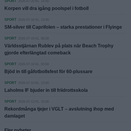
SPORT
2026-07-20 KL. 15:00
Korpen vill dra igång poolspel i fotboll
SPORT
2026-07-16 KL. 13:00
SM-silver till Caprifolen – starka prestationer i Flyinge
SPORT
2026-07-16 KL. 08:28
Världsstjärnan Rublev på plats när Beach Trophy
gjorde efterlängtad comeback
SPORT
2026-07-16 KL. 05:58
Bjöd in till gåfotbollsfest för 60-plussare
SPORT
2026-07-14 KL. 13:00
Laholms IF bjuder in till friidrottsskola
SPORT
2026-07-13 KL. 15:00
Rekordmånga tjejer i VGLT – avslutning ihop med
damlaget
Fler nyheter