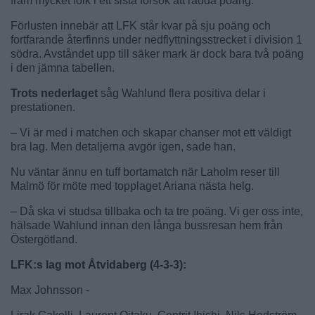
fram mycket folk i ett sista försök att rädda poäng.
Förlusten innebär att LFK står kvar på sju poäng och
fortfarande återfinns under nedflyttningsstrecket i division 1
södra. Avståndet upp till säker mark är dock bara två poäng
i den jämna tabellen.
Trots nederlaget
såg Wahlund flera positiva delar i
prestationen.
– Vi är med i matchen och skapar chanser mot ett väldigt
bra lag. Men detaljerna avgör igen, sade han.
Nu väntar ännu en tuff bortamatch när Laholm reser till
Malmö för möte med topplaget Ariana nästa helg.
– Då ska vi studsa tillbaka och ta tre poäng. Vi ger oss inte,
hälsade Wahlund innan den långa bussresan hem från
Östergötland.
LFK:s lag mot Åtvidaberg (4-3-3):
Max Johnsson -