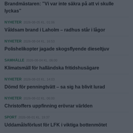
Brandmästaren: ”Vi var inte säkra på att vi skulle
lyckas”
NYHETER
2026-08-05 KL. 01:06
Våldsam brand i Laholm – radhus står i lågor
NYHETER
2026-08-04 KL. 16:53
Polishelikopter jagade skogsflyende dieseltjuv
SAMHÄLLE
2026-08-04 KL. 06:00
Klimatsmäll för halländska fritidshusägare
NYHETER
2026-08-03 KL. 14:03
Dömd för penningtvätt – sa sig ha blivit lurad
NYHETER
2026-08-02 KL. 06:00
Christoffers uppfinning erövrar världen
SPORT
2026-08-01 KL. 19:37
Uddamålsförlust för LFK i viktiga bottenmötet