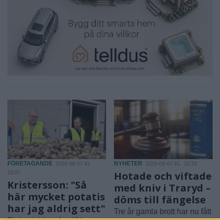
FÖRETAGANDE
NYHETER
2026-08-07 KL.
2026-08-07 KL. 10:33
15:07
Hotade och viftade
Kristersson: "Så
med kniv i Traryd –
här mycket potatis
döms till fängelse
har jag aldrig sett"
Tre år gamla brott har nu fått