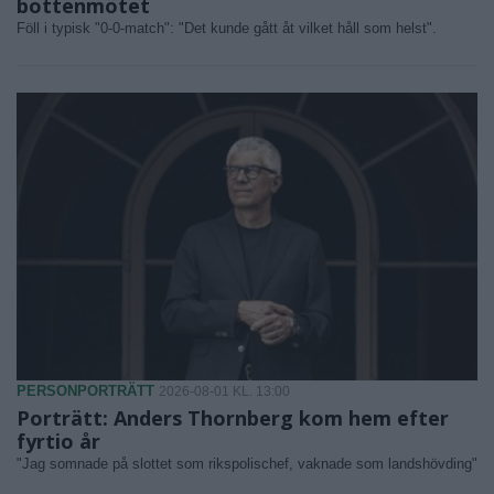
bottenmötet
Föll i typisk "0-0-match": "Det kunde gått åt vilket håll som helst".
PERSONPORTRÄTT
2026-08-01 KL. 13:00
Porträtt: Anders Thornberg kom hem efter
fyrtio år
"Jag somnade på slottet som rikspolischef, vaknade som landshövding"