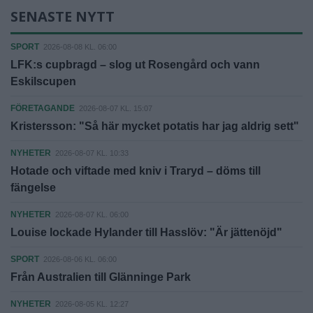
SENASTE NYTT
SPORT
2026-08-08 KL. 06:00
LFK:s cupbragd – slog ut Rosengård och vann
Eskilscupen
FÖRETAGANDE
2026-08-07 KL. 15:07
Kristersson: "Så här mycket potatis har jag aldrig sett"
NYHETER
2026-08-07 KL. 10:33
Hotade och viftade med kniv i Traryd – döms till
fängelse
NYHETER
2026-08-07 KL. 06:00
Louise lockade Hylander till Hasslöv: "Är jättenöjd"
SPORT
2026-08-06 KL. 06:00
Från Australien till Glänninge Park
NYHETER
2026-08-05 KL. 12:27