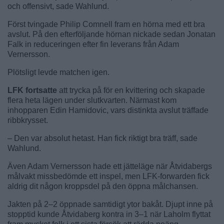
och offensivt, sade Wahlund.
Först tvingade Philip Comnell fram en hörna med ett bra
avslut. På den efterföljande hörnan nickade sedan Jonatan
Falk in reduceringen efter fin leverans från Adam
Vernersson.
Plötsligt levde matchen igen.
LFK fortsatte
att trycka på för en kvittering och skapade
flera heta lägen under slutkvarten. Närmast kom
inhopparen Edin Hamidovic, vars distinkta avslut träffade
ribbkrysset.
– Den var absolut hetast. Han fick riktigt bra träff, sade
Wahlund.
Även Adam Vernersson hade ett jätteläge när Åtvidabergs
målvakt missbedömde ett inspel, men LFK-forwarden fick
aldrig dit någon kroppsdel på den öppna målchansen.
Jakten på 2–2 öppnade samtidigt ytor bakåt. Djupt inne på
stopptid kunde Åtvidaberg kontra in 3–1 när Laholm flyttat