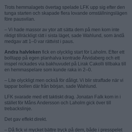
Trots hemmalagets övertag spelade LFK upp sig efter den
tunga starten och skapade flera lovande omställningslägen
före pausvilan.
– Vi hade massor av ytor att sätta dem på men kom inte
riktigt tillräckligt rätt i sista läget, sade Wahlund, som ändå
medgav att 1–0 var rättvist i paus.
Andra halvleken
fick en olycklig start för Laholm. Efter ett
bolltapp på egen planhalva kontrade Åtvidaberg och ett
inspel nickades via bakhuvudet på Lirak Cakolli tillbaka till
en hemmaspelare som kunde raka in 2–0.
– Lite olyckligt men också för dåligt. Vi blir straffade när vi
tappar bollen där från början, sade Wahlund.
LFK svarade med ett taktiskt drag. Jonatan Falk kom in i
stället för Måns Andersson och Laholm gick över till
trebackslinje.
Det gav effekt direkt.
– Då fick vi mycket bättre tryck på dem, både i presspelet