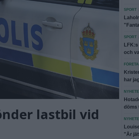
SPORT
Laholm
"Fanta
SPORT
LFK:s
och v
FÖRET
Kriste
har jag
NYHET
Hotade
döms t
nder lastbil vid
NYHET
Louise
"Är jä