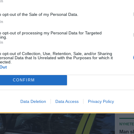
In
jektet vill inte Walle gå in på men berättar att
enom egna medel, dels banklån samt bidrag från
o opt-out of the Sale of my Personal Data.
vet”.
In
i verksamheten men det är enorma investeringar för att
helt beroende på om vi får bidrag eller inte, säger
to opt-out of processing my Personal Data for Targeted
ing.
In
driftkostnaden är av intresse”
o opt-out of Collection, Use, Retention, Sale, and/or Sharing
ersonal Data that Is Unrelated with the Purposes for which it
lected.
Out
CONFIRM
U
Data Deletion
Data Access
Privacy Policy
SEN
NYHET
Man sl