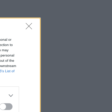
sonal or
ection to
ou may
 personal
out of the
 downstream
B’s List of