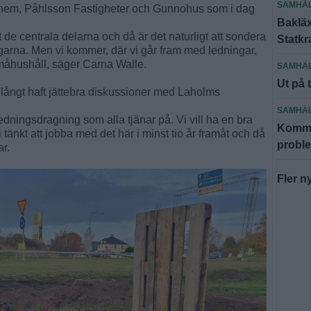
SAMHÄ
shem, Påhlsson Fastigheter och Gunnohus som i dag
Bakläx
ot de centrala delarna och då är det naturligt att sondera
Statkr
ägarna. Men vi kommer, där vi går fram med ledningar,
måhushåll, säger Carna Walle.
SAMHÄ
Ut på 
r långt haft jättebra diskussioner med Laholms
SAMHÄ
v ledningsdragning som alla tjänar på. Vi vill ha en bra
Kommun
nkt att jobba med det här i minst tio år framåt och då
probl
ar.
Fler n