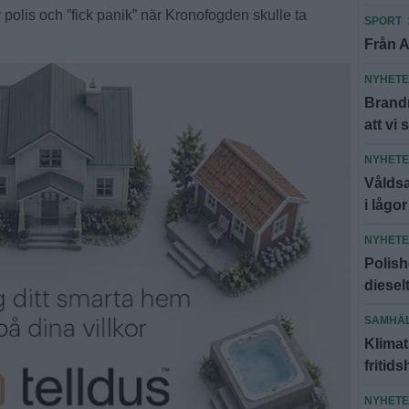
polis och ”fick panik” när Kronofogden skulle ta
SPORT
Från A
NYHET
Brandm
att vi 
NYHET
Våldsa
i lågor
NYHET
Polish
diesel
SAMHÄ
Klimat
fritid
NYHET