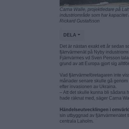
Carna Walle, projektledare på La
industriområde som har kapacitet 
Rickard Gustafsson
DELA
Det är nästan exakt ett år sedan so
fjärrvärmenät på Nyby industriomr
Fjärrvärmes vd Sven Persson talad
grund av att Europa gjort sig alltf
Vad fjärrvärmeföretagaren inte vis
månader senare skulle gå genom t
efter invasionen av Ukraina.
– Att det skulle kunna bli sådana
hade räknat med, säger Carna Wal
Händelseutvecklingen i omvärl
sin utbyggnad av fjärrvärmenätet ti
centrala Laholm.