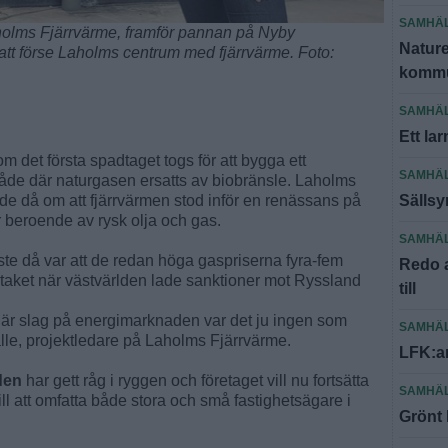
SAMHÄ
holms Fjärrvärme, framför pannan på Nyby
Nature
att förse Laholms centrum med fjärrvärme. Foto:
kommu
SAMHÄ
Ett la
m det första spadtaget togs för att bygga ett
SAMHÄ
åde där naturgasen ersatts av biobränsle. Laholms
e då om att fjärrvärmen stod inför en renässans på
Sällsy
ör beroende av rysk olja och gas.
SAMHÄ
ste då var att de redan höga gaspriserna fyra-fem
Redo a
aket när västvärlden lade sanktioner mot Ryssland
till
 här slag på energimarknaden var det ju ingen som
SAMHÄ
le, projektledare på Laholms Fjärrvärme.
LFK:ar
den
har gett råg i ryggen och företaget vill nu fortsätta
SAMHÄ
ll att omfatta både stora och små fastighetsägare i
Grönt 