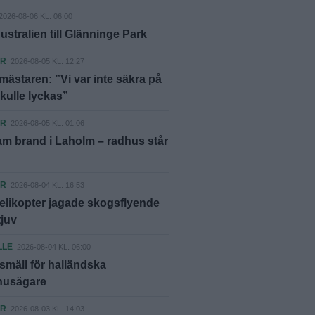
2026-08-06 KL. 06:00
ustralien till Glänninge Park
ER
2026-08-05 KL. 12:27
ästaren: ”Vi var inte säkra på
skulle lyckas”
ER
2026-08-05 KL. 01:06
m brand i Laholm – radhus står
ER
2026-08-04 KL. 16:53
elikopter jagade skogsflyende
tjuv
LLE
2026-08-04 KL. 06:00
smäll för halländska
shusägare
ER
2026-08-03 KL. 14:03