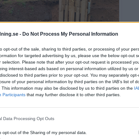
dning.se -
Do Not Process My Personal Information
to opt-out of the sale, sharing to third parties, or processing of your per
formation for targeted advertising by us, please use the below opt-out s
r selection. Please note that after your opt-out request is processed y
eing interest-based ads based on personal information utilized by us or
disclosed to third parties prior to your opt-out. You may separately opt-
y industriområde vill Laholms Fjärrvärme expandera
. Carna Walle berättar att man fått tillstånd av
losure of your personal information by third parties on the IAB’s list of
er riksväg 24. Foto: Rickard Gustafsson
. This information may also be disclosed by us to third parties on the
IA
Participants
that may further disclose it to other third parties.
en nybyggda fjärrvärmeanläggningen på Nyby. Där
me men där eldas också biobränsle som exempelvis
l Data Processing Opt Outs
 förberett för att kunna installera ännu mer kapacitet
erstad, säger Carna Walle.
o opt-out of the Sharing of my personal data.