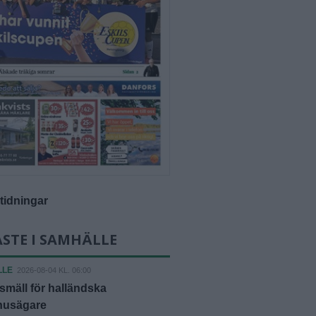
-tidningar
STE I SAMHÄLLE
LLE
2026-08-04 KL. 06:00
smäll för halländska
shusägare