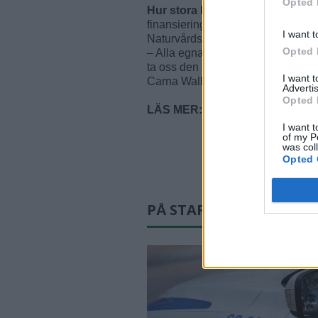
Opted 
Hur stora kostnaderna
är för pro
finansieringen kommer ske dels g
I want t
Naturvårdsverket genom ”Klimatkli
Opted 
– Alla egna medel återinvesteras 
ta oss den här sträckan och det är 
I want 
Carna Walle.
Advertis
Opted 
LÄS MER:
”Allt som kan sänka 
I want t
of my P
was col
Opted 
PÅ STARTSIDAN JUST N