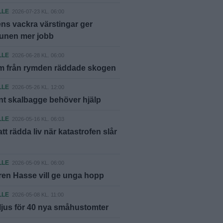
LLE
2026-07-23 KL. 06:00
ns vackra värstingar ger
nen mer jobb
LLE
2026-06-28 KL. 06:00
rm från rymden räddade skogen
LLE
2026-05-26 KL. 12:00
nt skalbagge behöver hjälp
LLE
2026-05-16 KL. 06:03
tt rädda liv när katastrofen slår
LLE
2026-05-09 KL. 06:00
en Hasse vill ge unga hopp
LLE
2026-05-08 KL. 11:00
ljus för 40 nya småhustomter