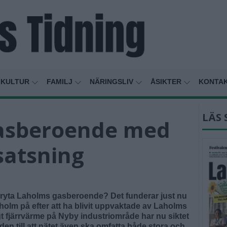
KULTUR
FAMILJ
NÄRINGSLIV
ÅSIKTER
KONTA
LÄS 
 gasberoende med
satsning
t bryta Laholms gasberoende? Det funderar just nu
holm på efter att ha blivit uppvaktade av Laholms
 fjärrvärme på Nyby industriområde har nu siktet
aden till att nätet även ska omfatta både stora och