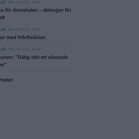
LLE
2026-05-07 KL. 06:00
a för domstolen – delseger för
aft
LLE
2026-05-06 KL. 12:00
tur med friluftslådan
LLE
2026-05-05 KL. 06:00
en: "Dålig sikt ett växande
em"
yheter