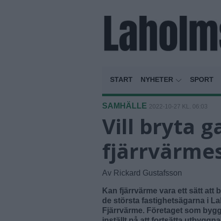
START
NYHETER
SPORT
SAMHÄLLE
2022-10-27 KL. 06:03
Vill bryta
fjärrvärme
Av Rickard Gustafsson
Kan fjärrvärme vara ett sätt at
de största fastighetsägarna i La
Fjärrvärme. Företaget som byggt
inställt på att fortsätta utbyggn