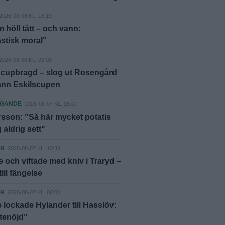
2026-08-08 KL. 18:19
 höll tätt – och vann:
stisk moral"
2026-08-08 KL. 06:00
 cupbragd – slog ut Rosengård
ann Eskilscupen
AGANDE
2026-08-07 KL. 15:07
rsson: "Så här mycket potatis
 aldrig sett"
ER
2026-08-07 KL. 10:33
 och viftade med kniv i Traryd –
ill fängelse
ER
2026-08-07 KL. 06:00
 lockade Hylander till Hasslöv:
ttenöjd"