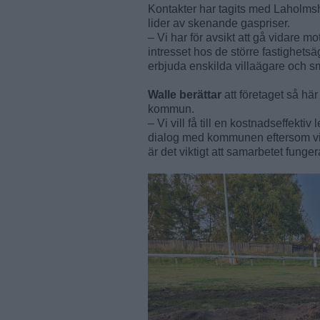
Kontakter har tagits med Laholm
lider av skenande gaspriser.
– Vi har för avsikt att gå vidare m
intresset hos de större fastighets
erbjuda enskilda villaägare och s
Walle berättar
att företaget så hä
kommun.
– Vi vill få till en kostnadseffekti
dialog med kommunen eftersom vi tä
är det viktigt att samarbetet funger