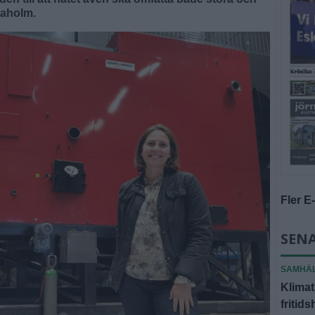
Laholm.
Fler E
SENA
SAMHÄ
Klimat
fritid