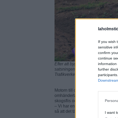
laholmsti
If you wish 
sensitive in
confirm you
continue se
information 
Efter att byggt fjärrvärme på Nyb
satsningen ned mot Laholms centrum
further disc
Trafikverket att dra ledningar und
participants
Downstream 
Motorn till centrumprojektet är d
omhändertas företagens spillvär
Persona
skogsflis och träavfall.
– Vi har en enorm kapacitet och har
så att det täcker hela Laholms inn
I want t