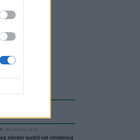
ASTE NYTT
ER
2026-08-09 KL. 06:00
og sönder lastbil vid utmätning