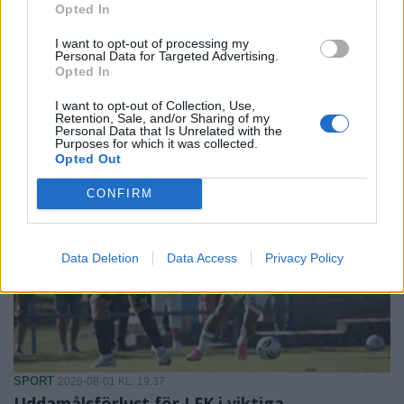
Opted In
I want to opt-out of processing my
NYHETER
2026-08-02 KL. 06:00
Personal Data for Targeted Advertising.
Christoffers uppfinning erövrar världen
Opted In
Som trippelamputerad visste han exakt vad som saknades.
I want to opt-out of Collection, Use,
Retention, Sale, and/or Sharing of my
Personal Data that Is Unrelated with the
Purposes for which it was collected.
Opted Out
CONFIRM
Data Deletion
Data Access
Privacy Policy
SPORT
2026-08-01 KL. 19:37
Uddamålsförlust för LFK i viktiga