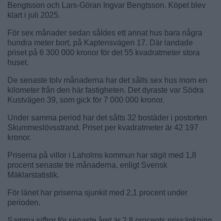
Bengtsson och Lars-Göran Ingvar Bengtsson. Köpet blev
klart i juli 2025.
För sex månader sedan såldes ett annat hus bara några
hundra meter bort, på Kaptensvägen 17. Där landade
priset på 6 300 000 kronor för det 55 kvadratmeter stora
huset.
De senaste tolv månaderna har det sålts sex hus inom en
kilometer från den här fastigheten. Det dyraste var Södra
Kustvägen 39, som gick för 7 000 000 kronor.
Under samma period har det sålts 32 bostäder i postorten
Skummeslövsstrand. Priset per kvadratmeter är 42 197
kronor.
Priserna på villor i Laholms kommun har stigit med 1,8
procent senaste tre månaderna, enligt Svensk
Mäklarstatistik.
För länet har priserna sjunkit med 2,1 procent under
perioden.
Samma siffror för senaste året är 2,8 procents prissänkning