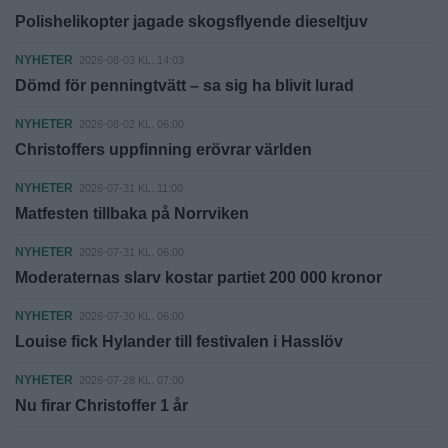
Polishelikopter jagade skogsflyende dieseltjuv
NYHETER
2026-08-03 KL. 14:03
Dömd för penningtvätt – sa sig ha blivit lurad
NYHETER
2026-08-02 KL. 06:00
Christoffers uppfinning erövrar världen
NYHETER
2026-07-31 KL. 11:00
Matfesten tillbaka på Norrviken
NYHETER
2026-07-31 KL. 06:00
Moderaternas slarv kostar partiet 200 000 kronor
NYHETER
2026-07-30 KL. 06:00
Louise fick Hylander till festivalen i Hasslöv
NYHETER
2026-07-28 KL. 07:00
Nu firar Christoffer 1 år