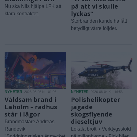
på att vi skulle
Nu ska Nils hjälpa LFK att
lyckas”
klara kontraktet.
Storbranden kunde ha fått
betydligt värre följder.
NYHETER
NYHETER
2026-08-05 KL. 01:06
2026-08-04 KL. 16:53
Våldsam brand i
Polishelikopter
Laholm – radhus
jagade
står i lågor
skogsflyende
dieseltjuv
Brandmästare Andreas
Randevik:
Lokala brott: • Verktygsstöld
"Spridningsrisken är mycket
på miljonbygge • Fick bilen