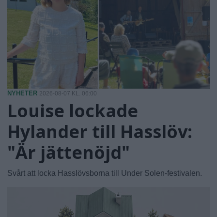
NYHETER
2026-08-07 KL. 06:00
Louise lockade
Hylander till Hasslöv:
"Är jättenöjd"
Svårt att locka Hasslövsborna till Under Solen-festivalen.