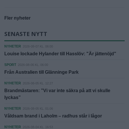
Fler nyheter
SENASTE NYTT
NYHETER
2026-08-07 KL. 06:00
Louise lockade Hylander till Hasslöv: "Är jättenöjd"
SPORT
2026-08-06 KL. 06:00
Från Australien till Glänninge Park
NYHETER
2026-08-05 KL. 12:27
Brandmästaren: ”Vi var inte säkra på att vi skulle
lyckas”
NYHETER
2026-08-05 KL. 01:06
Våldsam brand i Laholm – radhus står i lågor
NYHETER
2026-08-04 KL. 16:53