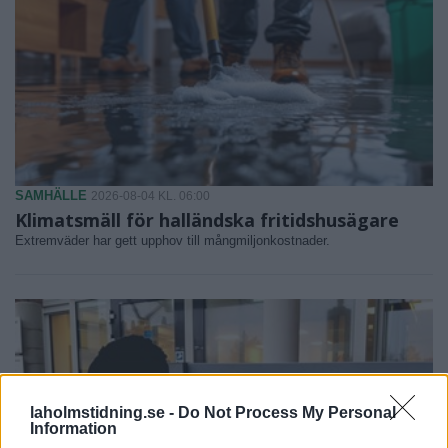
SAMHÄLLE
2026-08-04 KL. 06:00
Klimatsmäll för halländska fritidshusägare
Extremväder har gett upphov till mångmiljonkostnader.
laholmstidning.se -
Do Not Process My Personal
Information