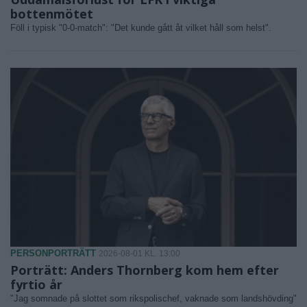
bottenmötet
Föll i typisk "0-0-match": "Det kunde gått åt vilket håll som helst".
PERSONPORTRÄTT
2026-08-01 KL. 13:00
Porträtt: Anders Thornberg kom hem efter
fyrtio år
"Jag somnade på slottet som rikspolischef, vaknade som landshövding"