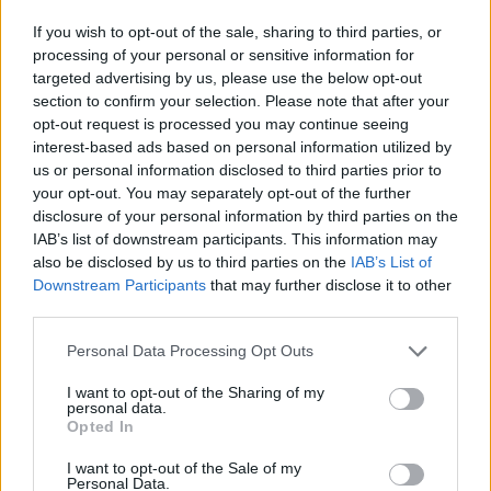
If you wish to opt-out of the sale, sharing to third parties, or
processing of your personal or sensitive information for
targeted advertising by us, please use the below opt-out
section to confirm your selection. Please note that after your
opt-out request is processed you may continue seeing
NYHETER
2026-08-03 KL. 14:03
interest-based ads based on personal information utilized by
Dömd för penningtvätt – sa sig ha blivit lurad
us or personal information disclosed to third parties prior to
Laholmare tog emot och skickade vidare pengar från bedrägeri.
your opt-out. You may separately opt-out of the further
disclosure of your personal information by third parties on the
IAB’s list of downstream participants. This information may
also be disclosed by us to third parties on the
IAB’s List of
Downstream Participants
that may further disclose it to other
third parties.
Personal Data Processing Opt Outs
I want to opt-out of the Sharing of my
personal data.
Opted In
I want to opt-out of the Sale of my
Personal Data.