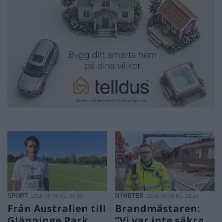
SPORT
NYHETER
2026-08-06 KL. 06:00
2026-08-05 KL. 12:27
Från Australien till
Brandmästaren:
Glänninge Park
”Vi var inte säkra