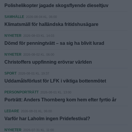
Polishelikopter jagade skogsflyende dieseltjuv
SAMHÄLLE
2026-08-04 KL. 06:00
Klimatsmäll för halländska fritidshusägare
NYHETER
2026-08-03 KL. 14:03
Dömd för penningtvätt – sa sig ha blivit lurad
NYHETER
2026-08-02 KL. 06:00
Christoffers uppfinning erövrar världen
SPORT
2026-08-01 KL. 19:37
Uddamålsförlust för LFK i viktiga bottenmötet
PERSONPORTRÄTT
2026-08-01 KL. 13:00
Porträtt: Anders Thornberg kom hem efter fyrtio år
LEDARE
2026-08-01 KL. 06:00
Varför har Laholm ingen Pridefestival?
NYHETER
2026-07-31 KL. 11:00