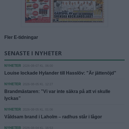
Fler E-tidningar
SENASTE I NYHETER
NYHETER
2026-08-07 KL. 06:00
Louise lockade Hylander till Hasslöv: "Är jättenöjd"
NYHETER
2026-08-05 KL. 12:27
Brandmästaren: ”Vi var inte säkra på att vi skulle
lyckas”
NYHETER
2026-08-05 KL. 01:06
Våldsam brand i Laholm – radhus står i lågor
NYHETER
2026-08-04 KL. 16:53