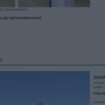
an Jönsson/Arkiv
r på nytt besöksrekord
U
SEN
SPORT
Från A
NYHET