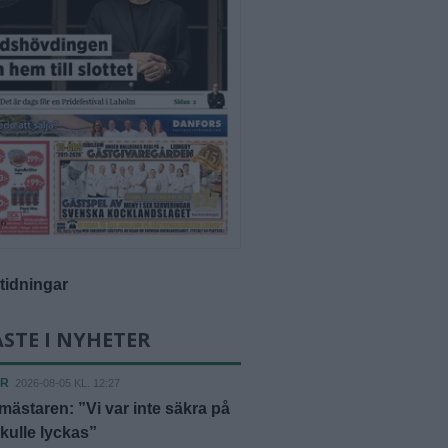
-tidningar
STE I NYHETER
ER
2026-08-05 KL. 12:27
ästaren: ”Vi var inte säkra på
skulle lyckas”