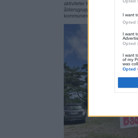
Opted 
aktiviteter för barn och unga. De
åldersgrupper och är en del av amb
I want t
kommunen.
Opted 
I want 
Advertis
Opted 
I want t
of my P
was col
Opted 