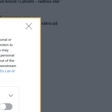
m brand i Laholm – radhus står
ER
2026-08-05 KL. 12:27
ästaren: ”Vi var inte säkra på
skulle lyckas”
sonal or
yheter
ection to
ou may
 personal
out of the
 downstream
B’s List of