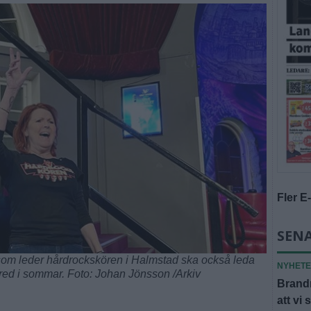
Fler E
SENA
om leder hårdrockskören i Halmstad ska också leda
NYHET
ered i sommar. Foto: Johan Jönsson /Arkiv
Brandm
att vi 