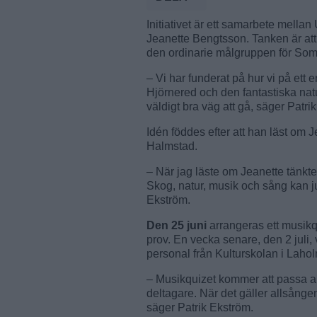
Initiativet är ett samarbete mell
Jeanette Bengtsson. Tanken är att s
den ordinarie målgruppen för So
– Vi har funderat på hur vi på ett en
Hjörnered och den fantastiska n
väldigt bra väg att gå, säger Patr
Idén föddes efter att han läst om
Halmstad.
– När jag läste om Jeanette tänkte ja
Skog, natur, musik och sång kan ju
Ekström.
Den 25 juni
arrangeras ett musikq
prov. En vecka senare, den 2 juli,
personal från Kulturskolan i Lahol
– Musikquizet kommer att passa al
deltagare. När det gäller allsången
säger Patrik Ekström.