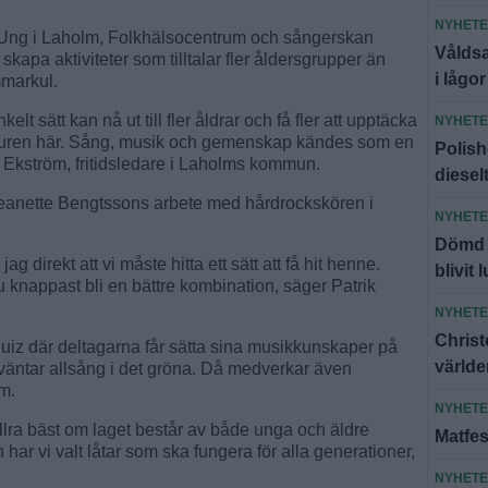
NYHET
an Ung i Laholm, Folkhälsocentrum och sångerskan
Våldsa
kapa aktiviteter som tilltalar fler åldersgrupper än
i lågor
mmarkul.
kelt sätt kan nå ut till fler åldrar och få fler att upptäcka
NYHET
aturen här. Sång, musik och gemenskap kändes som en
Polish
ik Ekström, fritidsledare i Laholms kommun.
diesel
 Jeanette Bengtssons arbete med hårdrockskören i
NYHET
Dömd f
g direkt att vi måste hitta ett sätt att få hit henne.
blivit 
 knappast bli en bättre kombination, säger Patrik
NYHET
Christ
uiz där deltagarna får sätta sina musikkunskaper på
världe
 väntar allsång i det gröna. Då medverkar även
m.
NYHET
lra bäst om laget består av både unga och äldre
Matfes
 har vi valt låtar som ska fungera för alla generationer,
NYHET