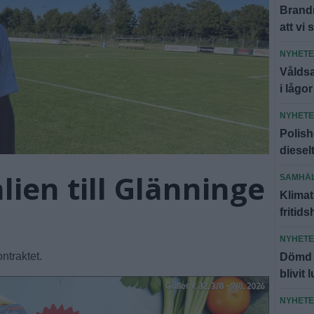
Brandm
att vi 
NYHET
Våldsa
i lågor
NYHET
Polish
diesel
lien till Glänninge
SAMHÄ
Klimat
fritid
NYHET
ntraktet.
Dömd f
blivit 
NYHET