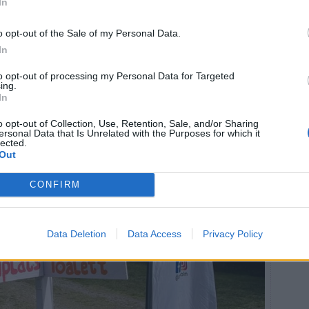
In
 nya musikinslagen är öppna även för andra
itionen att göra området till en mötesplats för hela
o opt-out of the Sale of my Personal Data.
In
to opt-out of processing my Personal Data for Targeted
ing.
In
o opt-out of Collection, Use, Retention, Sale, and/or Sharing
ersonal Data that Is Unrelated with the Purposes for which it
lected.
Out
CONFIRM
Data Deletion
Data Access
Privacy Policy