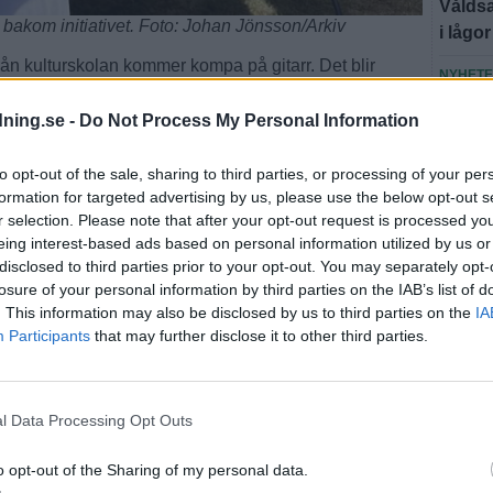
Våldsa
r bakom initiativet. Foto: Johan Jönsson/Arkiv
i lågor
från kulturskolan kommer kompa på gitarr. Det blir
NYHET
lir med blandade frågor från olika musikstilar och
Brandm
gtsson, samtidigt som hon slår fast att det inte blir
dning.se -
Do Not Process My Personal Information
att vi 
munens arbete för ökad folkhälsa och social
to opt-out of the sale, sharing to third parties, or processing of your per
Fler n
ktiviteterna ska bli en mötesplats för både unga,
formation for targeted advertising by us, please use the below opt-out s
r selection. Please note that after your opt-out request is processed y
eing interest-based ads based on personal information utilized by us or
ången och hoppas att många vill komma ut till
disclosed to third parties prior to your opt-out. You may separately opt-
et absolut vara något vi bygger vidare på kommande år,
losure of your personal information by third parties on the IAB’s list of
. This information may also be disclosed by us to third parties on the
IA
Participants
that may further disclose it to other third parties.
ommer det dessutom att finnas nygjorda popcorn vid
ag i Hjörnered med naturen runt omkring och doften av
l Data Processing Opt Outs
 väldigt trevligt inslag i årets Sommarkul, säger Patrik
o opt-out of the Sharing of my personal data.
 under vecka 25–27 och erbjuder kostnadsfria