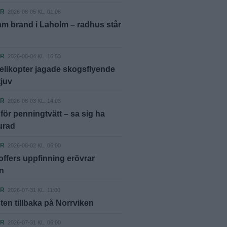
ER
2026-08-05 KL. 01:06
m brand i Laholm – radhus står
ER
2026-08-04 KL. 16:53
elikopter jagade skogsflyende
tjuv
ER
2026-08-03 KL. 14:03
ör penningtvätt – sa sig ha
lurad
ER
2026-08-02 KL. 06:00
offers uppfinning erövrar
n
ER
2026-07-31 KL. 11:00
ten tillbaka på Norrviken
ER
2026-07-31 KL. 06:00