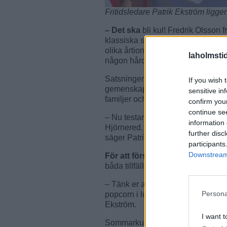
Fritidsledare Patrik Ekström ligge
– Det ska
bli kul! Fredrik Olsson 
klassiska sommarvisor och quizet b
olika årtionden, säger Jeanette Ben
laholmsti
någon hårdrock denna gång.
Satsningen ligger i linje med kom
If you wish 
gemenskap. Förhoppningen är att a
sensitive in
familjer och äldre besökare.
confirm you
continue se
– Nu testar vi det här för första g
information 
Hjörnered. Faller det väl ut kan d
further disc
säger Patrik Ekström.
participants
Downstream 
För att förstärka
sommarkänslan k
båda tillfällena.
– Tänk er allsång en fin sommard
Persona
popcorn i luften. Det känns som ett
Ekström.
I want t
Sommarkul i Hjörnered arrangeras