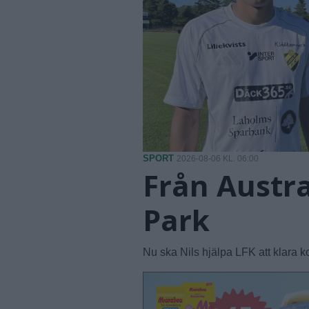
SPORT
2026-08-06 KL. 06:00
Från Austra
Park
Nu ska Nils hjälpa LFK att klara ko