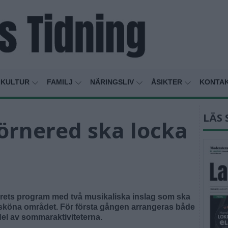
KULTUR
FAMILJ
NÄRINGSLIV
ÅSIKTER
KONTA
LÄS 
jörnered ska locka
rets program med två musikaliska inslag som ska
tursköna området. För första gången arrangeras både
el av sommaraktiviteterna.