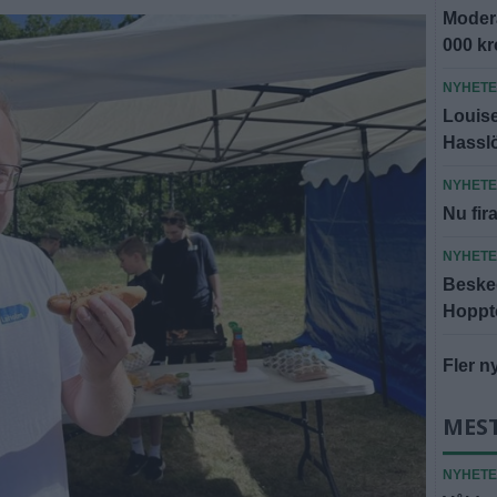
Modera
000 k
NYHET
Louise 
Hassl
NYHET
Nu fira
NYHET
Besked
Hoppto
Fler n
MES
NYHET