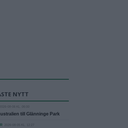
ASTE NYTT
2026-08-06 KL. 06:00
ustralien till Glänninge Park
ER
2026-08-05 KL. 12:27