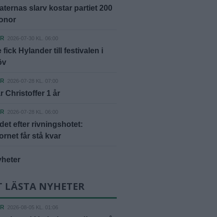
ternas slarv kostar partiet 200
ronor
ER
2026-07-30 KL. 06:00
fick Hylander till festivalen i
öv
ER
2026-07-28 KL. 07:00
r Christoffer 1 år
ER
2026-07-28 KL. 06:00
et efter rivningshotet:
rnet får stå kvar
yheter
T LÄSTA NYHETER
ER
2026-08-05 KL. 01:06