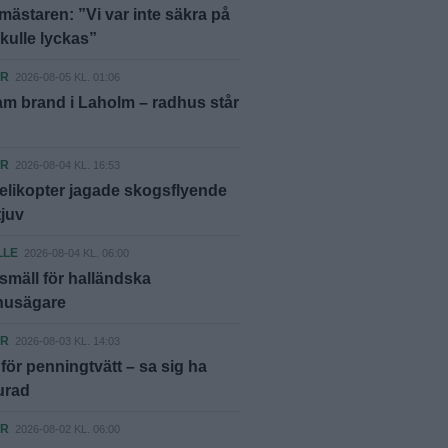
ästaren: ”Vi var inte säkra på
skulle lyckas”
ER
2026-08-05 KL. 01:06
m brand i Laholm – radhus står
ER
2026-08-04 KL. 16:53
elikopter jagade skogsflyende
tjuv
LLE
2026-08-04 KL. 06:00
smäll för halländska
shusägare
ER
2026-08-03 KL. 14:03
ör penningtvätt – sa sig ha
lurad
ER
2026-08-02 KL. 06:00