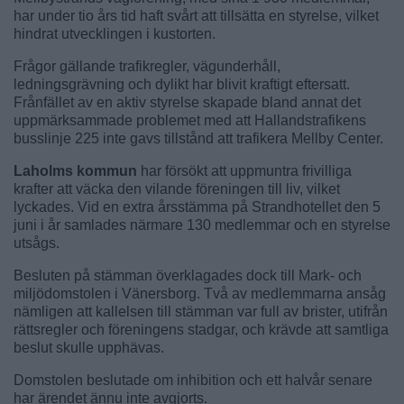
har under tio års tid haft svårt att tillsätta en styrelse, vilket
hindrat utvecklingen i kustorten.
Frågor gällande trafikregler, vägunderhåll,
ledningsgrävning och dylikt har blivit kraftigt eftersatt.
Frånfället av en aktiv styrelse skapade bland annat det
uppmärksammade problemet med att Hallandstrafikens
busslinje 225 inte gavs tillstånd att trafikera Mellby Center.
Laholms kommun
har försökt att uppmuntra frivilliga
krafter att väcka den vilande föreningen till liv, vilket
lyckades. Vid en extra årsstämma på Strandhotellet den 5
juni i år samlades närmare 130 medlemmar och en styrelse
utsågs.
Besluten på stämman överklagades dock till Mark- och
miljödomstolen i Vänersborg. Två av medlemmarna ansåg
nämligen att kallelsen till stämman var full av brister, utifrån
rättsregler och föreningens stadgar, och krävde att samtliga
beslut skulle upphävas.
Domstolen beslutade om inhibition och ett halvår senare
har ärendet ännu inte avgjorts.