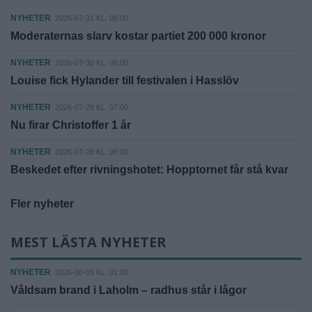
NYHETER
2026-07-31 KL. 06:00
Moderaternas slarv kostar partiet 200 000 kronor
NYHETER
2026-07-30 KL. 06:00
Louise fick Hylander till festivalen i Hasslöv
NYHETER
2026-07-28 KL. 07:00
Nu firar Christoffer 1 år
NYHETER
2026-07-28 KL. 06:00
Beskedet efter rivningshotet: Hopptornet får stå kvar
Fler nyheter
MEST LÄSTA NYHETER
NYHETER
2026-08-05 KL. 01:06
Våldsam brand i Laholm – radhus står i lågor