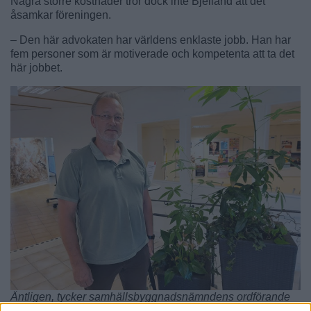
Några större kostnader tror dock inte Bjelland att det
åsamkar föreningen.
– Den här advokaten har världens enklaste jobb. Han har
fem personer som är motiverade och kompetenta att ta det
här jobbet.
Äntligen, tycker samhällsbyggnadsnämndens ordförande
Thor Gunnar Bjelland (M) om att det börjar röra sig i arbetet