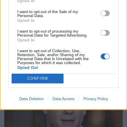
Opted In
Larsson Borg ser inga direkta hinder för att den nya
I want to opt-out of the Sale of my
styrelsen omgående kan skrida till verket så snart
Personal Data.
årsstämman sagt sitt.
Opted In
– Nej. I slutet av januari, eller någonstans runt där, bör de
I want to opt-out of processing my
kunna vara i gång.
Personal Data for Targeted Advertising.
Opted In
Om det vid den extra årsstämman utses en ny styrelse
I want to opt-out of Collection, Use,
betyder det att det ärende som just nu ligger för
Retention, Sale, and/or Sharing of my
avgörande hos mark- och miljödomstolen avskrivs?
Personal Data that Is Unrelated with the
Purposes for which it was collected.
Opted Out
CONFIRM
Data Deletion
Data Access
Privacy Policy