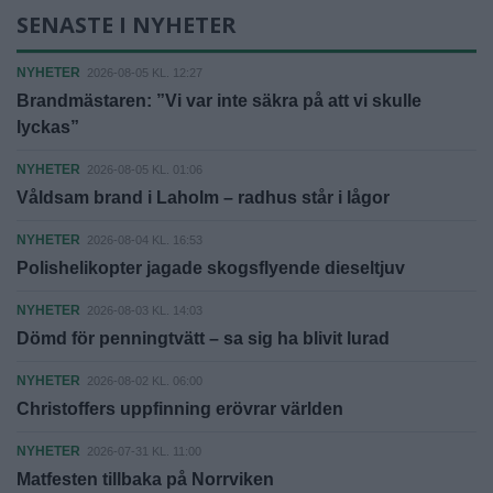
SENASTE I NYHETER
NYHETER
2026-08-05 KL. 12:27
Brandmästaren: ”Vi var inte säkra på att vi skulle
lyckas”
NYHETER
2026-08-05 KL. 01:06
Våldsam brand i Laholm – radhus står i lågor
NYHETER
2026-08-04 KL. 16:53
Polishelikopter jagade skogsflyende dieseltjuv
NYHETER
2026-08-03 KL. 14:03
Dömd för penningtvätt – sa sig ha blivit lurad
NYHETER
2026-08-02 KL. 06:00
Christoffers uppfinning erövrar världen
NYHETER
2026-07-31 KL. 11:00
Matfesten tillbaka på Norrviken