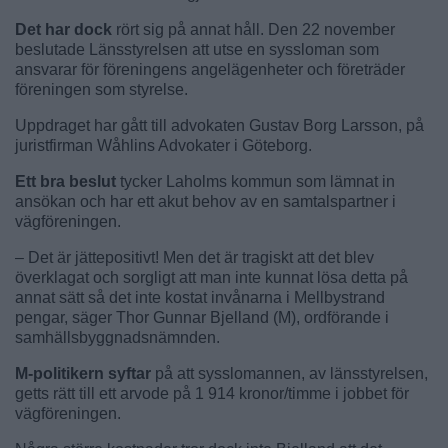
Det har dock
rört sig på annat håll. Den 22 november
beslutade Länsstyrelsen att utse en syssloman som
ansvarar för föreningens angelägenheter och företräder
föreningen som styrelse.
Uppdraget har gått till advokaten Gustav Borg Larsson, på
juristfirman Wåhlins Advokater i Göteborg.
Ett bra beslut
tycker Laholms kommun som lämnat in
ansökan och har ett akut behov av en samtalspartner i
vägföreningen.
– Det är jättepositivt! Men det är tragiskt att det blev
överklagat och sorgligt att man inte kunnat lösa detta på
annat sätt så det inte kostat invånarna i Mellbystrand
pengar, säger Thor Gunnar Bjelland (M), ordförande i
samhällsbyggnadsnämnden.
M-politikern syftar
på att sysslomannen, av länsstyrelsen,
getts rätt till ett arvode på 1 914 kronor/timme i jobbet för
vägföreningen.