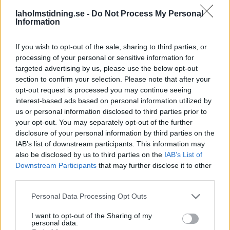
med att återupprätta Mellbystrands vägförening. Foto:
laholmstidning.se -
Do Not Process My Personal
Rickard Gustafsson/Arkiv
Information
Sysslomannen Gustav Larsson Borg
ser inte sitt
If you wish to opt-out of the sale, sharing to third parties, or
uppdrag som vare sig tidskrävande eller svårt.
processing of your personal or sensitive information for
– Den viktigaste och enda uppgiften jag har är att få en
targeted advertising by us, please use the below opt-out
riktig styrelse på plats, säger han till LT.
section to confirm your selection. Please note that after your
opt-out request is processed you may continue seeing
Någon kontakt med medlemmarna i vägföreningen har
interest-based ads based on personal information utilized by
ännu inte tagits, men inom kort kommer sysslomannen att
us or personal information disclosed to third parties prior to
skicka ut en kallelse till alla medlemmar om en extra
your opt-out. You may separately opt-out of the further
årsstämma.
disclosure of your personal information by third parties on the
IAB’s list of downstream participants. This information may
– Min målsättning är att mötet ska äga rum i början av
also be disclosed by us to third parties on the
IAB’s List of
nästa år och där ska medlemmarna utse en ny styrelse.
Downstream Participants
that may further disclose it to other
Vem som helst får komma med förslag på hur styrelsen ska
third parties.
se ut och sen får det röstas om det, säger Gustav Larsson
Borg.
Personal Data Processing Opt Outs
Med tanke på
att det finns flera frivilliga krafter så hoppas
och tror han att det inte krävs särskilt många arbetstimmar
I want to opt-out of the Sharing of my
personal data.
för att ha en lokal styrelse på plats.