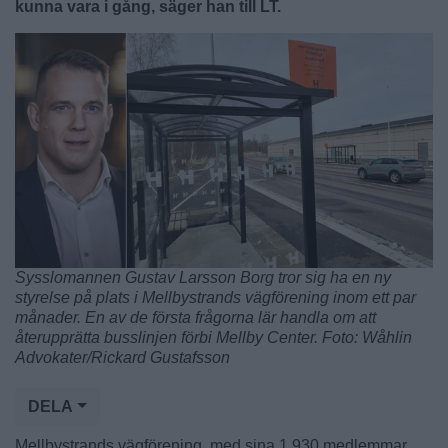
kunna vara i gång, säger han till LT.
Sysslomannen Gustav Larsson Borg tror sig ha en ny
styrelse på plats i Mellbystrands vägförening inom ett par
månader. En av de första frågorna lär handla om att
återupprätta busslinjen förbi Mellby Center. Foto: Wåhlin
Advokater/Rickard Gustafsson
DELA
Mellbystrands vägförening, med sina 1 930 medlemmar,