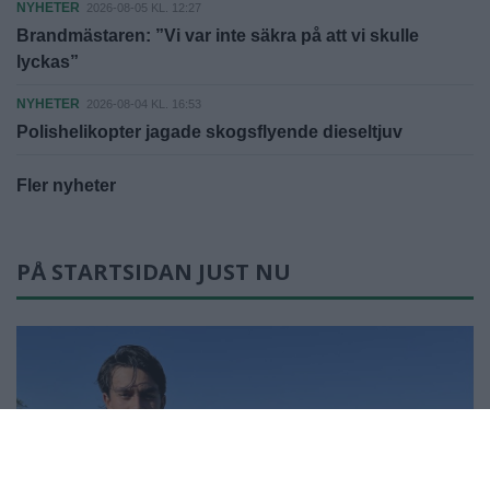
NYHETER
2026-08-05 KL. 12:27
Brandmästaren: ”Vi var inte säkra på att vi skulle
lyckas”
NYHETER
2026-08-04 KL. 16:53
Polishelikopter jagade skogsflyende dieseltjuv
Fler nyheter
PÅ STARTSIDAN JUST NU