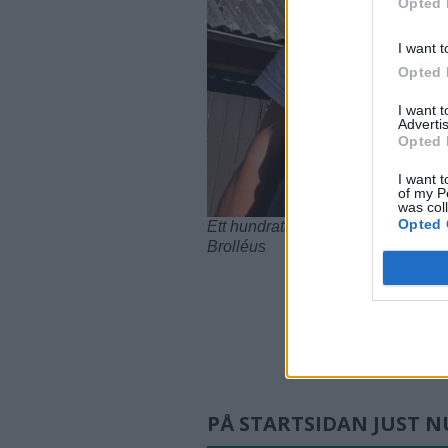
Opted 
I want t
Opted 
I want 
Advertis
Opted 
I want t
of my P
was col
Opted 
Ett hundratal bilar ska visas upp, 
Brolléus
PÅ STARTSIDAN JUST N