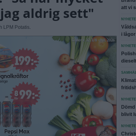
Brandm
jag aldrig sett"
att vi 
NYHET
Våldsa
h LPM Potatis.
i lågor
NYHET
Polish
diesel
SAMHÄ
Klimat
fritid
NYHET
Dömd f
blivit 
NYHET
Christ