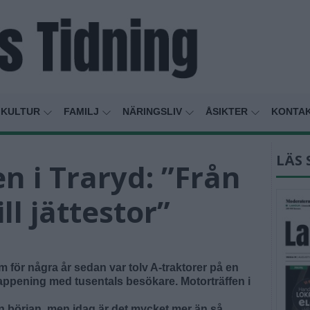
KULTUR
FAMILJ
NÄRINGSLIV
ÅSIKTER
KONTA
LÄS 
n i Traryd: ”Från
ill jättestor”
m för några år sedan var tolv A-traktorer på en
appening med tusentals besökare. Motorträffen i
ån början, men idag är det mycket mer än så.