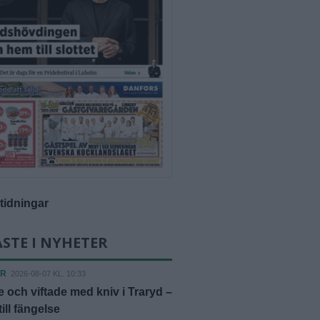
-tidningar
STE I NYHETER
ER
2026-08-07 KL. 10:33
 och viftade med kniv i Traryd –
ill fängelse