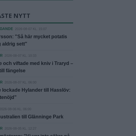
ASTE NYTT
AGANDE
2026-08-07 KL. 15:07
rsson: "Så här mycket potatis
 aldrig sett"
ER
2026-08-07 KL. 10:33
 och viftade med kniv i Traryd –
ill fängelse
ER
2026-08-07 KL. 06:00
 lockade Hylander till Hasslöv:
ttenöjd"
2026-08-06 KL. 06:00
ustralien till Glänninge Park
ER
2026-08-05 KL. 12:27