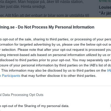
NYHET
hela dagen. Man hoppar på, åker till nästa station,
er just där. Himla smidigt.
Louise
"Är jä
 Allt från att det enbart är bilar som är utställda till
NYHET
dning.se -
Do Not Process My Personal Information
Hotade
 sjunga vid tvåtiden. Det här ska bli så förbaskat kul,
grammet.
döms t
to opt-out of the sale, sharing to third parties, or processing of your per
rklarar han.
formation for targeted advertising by us, please use the below opt-out s
Fler n
r selection. Please note that after your opt-out request is processed y
rangören Södra Sunnerbo MK som via ett samarbete
eing interest-based ads based on personal information utilized by us or
äffen att växa till en folkfest i Traryd.
disclosed to third parties prior to your opt-out. You may separately opt-
losure of your personal information by third parties on the IAB’s list of
r som är med. Och glöm inte skriva att man kan ta
. This information may also be disclosed by us to third parties on the
IA
 Traryd, påpekar den ivrige Anders.
Participants
that may further disclose it to other third parties.
l Data Processing Opt Outs
o opt-out of the Sharing of my personal data.