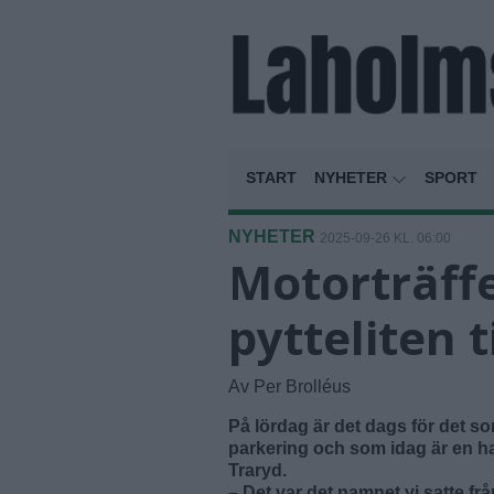
START
NYHETER
SPORT
NYHETER
2025-09-26 KL. 06:00
Motorträffe
pytteliten t
Av Per Brolléus
På lördag är det dags för det so
parkering och som idag är en h
Traryd.
– Det var det namnet vi satte fr