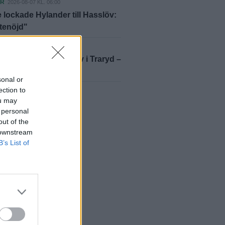
ER
2026-08-07 KL. 06:00
 lockade Hylander till Hasslöv:
ttenöjd"
ER
2026-08-07 KL. 10:33
 och viftade med kniv i Traryd –
ill fängelse
sonal or
ection to
yheter
ou may
 personal
out of the
 downstream
B’s List of