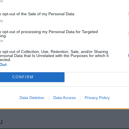
In
o opt-out of the Sale of my Personal Data.
In
to opt-out of processing my Personal Data for Targeted
ing.
In
o opt-out of Collection, Use, Retention, Sale, and/or Sharing
ersonal Data that Is Unrelated with the Purposes for which it
lected.
Out
bland annat Anders rallybil, en Volvo -88. Foto: Per
CONFIRM
Data Deletion
Data Access
Privacy Policy
U