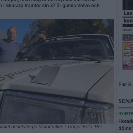
 i Skararp framför sin 37 år gamla Volvo och
Fler E
SENA
NYHET
Hotade
let besökare på Motorträffen i Traryd. Foto: Per
döms t