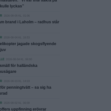
ästaren: ”Vi var inte säkra på
skulle lyckas”
ER
2026-08-05 KL. 01:06
m brand i Laholm – radhus står
ER
2026-08-04 KL. 16:53
elikopter jagade skogsflyende
tjuv
LLE
2026-08-04 KL. 06:00
smäll för halländska
shusägare
ER
2026-08-03 KL. 14:03
ör penningtvätt – sa sig ha
lurad
ER
2026-08-02 KL. 06:00
offers uppfinning erövrar