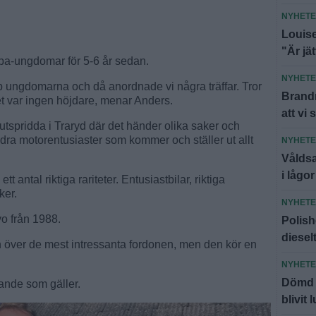
NYHET
Louise
"Är jä
Epa-ungdomar för 5-6 år sedan.
NYHET
p ungdomarna och då anordnade vi några träffar. Tror
Brandm
et var ingen höjdare, menar Anders.
att vi 
utspridda i Traryd där det händer olika saker och
undra motorentusiaster som kommer och ställer ut allt
NYHET
Våldsa
i lågor
 antal riktiga rariteter. Entusiastbilar, riktiga
ker.
NYHET
vo från 1988.
Polish
diesel
an över de mest intressanta fordonen, men den kör en
NYHET
Dömd f
vande som gäller.
blivit 