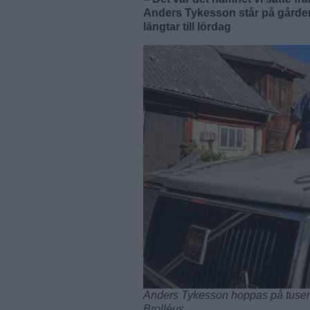
Anders Tykesson står på gården
längtar till lördag
Anders Tykesson hoppas på tusenta
Brolléus