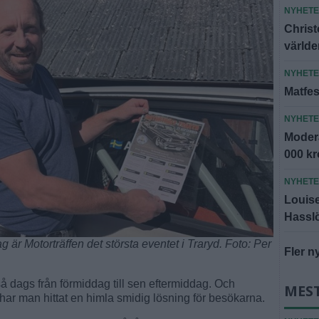
NYHET
Christ
världe
NYHET
Matfes
NYHET
Modera
000 k
NYHET
Louise 
Hassl
g är Motorträffen det största eventet i Traryd. Foto: Per
Fler n
så dags från förmiddag till sen eftermiddag. Och
MES
så har man hittat en himla smidig lösning för besökarna.