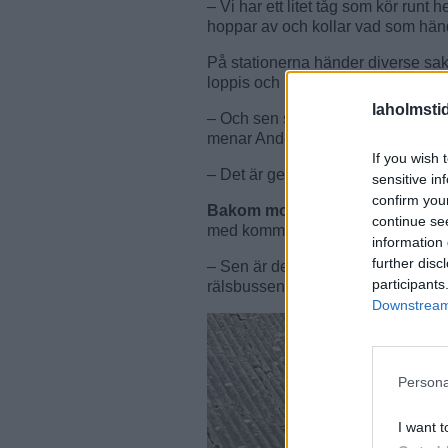
– Vi har ett litet tåg som kör runt 
hoppar av och kollar vad som händ
På stationerna händer diverse saker.
loppis och mat.
laholmsti
– Och sen ska ju Christina Lindberg
menar Anders och viftar med pro
If you wish 
– Det är getingar jag jagar bort, fö
sensitive in
confirm you
Bakom motorträffen står
huvudar
continue se
med kommunen har fått den här Epatr
information 
further disc
– Sen är det en lång rad föreninga
participants
rälsbussen från Strömsnäsbruk till
Downstream 
Persona
I want t