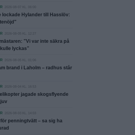
ER
2026-08-07 KL. 06:00
 lockade Hylander till Hasslöv:
ttenöjd"
ER
2026-08-05 KL. 12:27
ästaren: ”Vi var inte säkra på
skulle lyckas”
ER
2026-08-05 KL. 01:06
m brand i Laholm – radhus står
ER
2026-08-04 KL. 16:53
elikopter jagade skogsflyende
tjuv
ER
2026-08-03 KL. 14:03
ör penningtvätt – sa sig ha
lurad