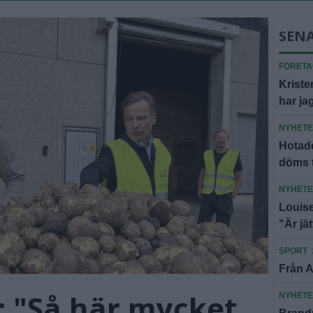
SEN
FÖRET
Kriste
har jag
NYHET
Hotade
döms t
NYHET
Louise
"Är jä
SPORT
Från A
: "Så här mycket
NYHET