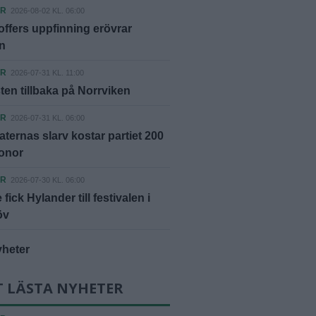
ER
2026-08-02 KL. 06:00
offers uppfinning erövrar
n
ER
2026-07-31 KL. 11:00
ten tillbaka på Norrviken
ER
2026-07-31 KL. 06:00
ternas slarv kostar partiet 200
ronor
ER
2026-07-30 KL. 06:00
fick Hylander till festivalen i
öv
yheter
T LÄSTA NYHETER