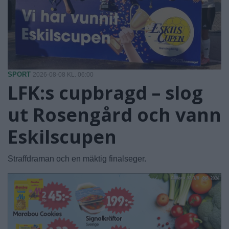
SPORT
2026-08-08 KL. 06:00
LFK:s cupbragd – slog
ut Rosengård och vann
Eskilscupen
Straffdraman och en mäktig finalseger.