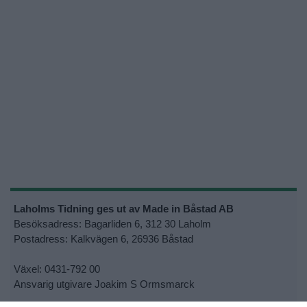
Laholms Tidning ges ut av Made in Båstad AB
Besöksadress: Bagarliden 6, 312 30 Laholm
Postadress: Kalkvägen 6, 26936 Båstad
Växel: 0431-792 00
Ansvarig utgivare Joakim S Ormsmarck