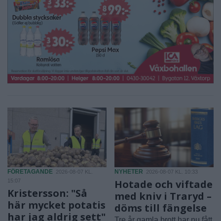
FÖRETAGANDE
NYHETER
2026-08-07 KL.
2026-08-07 KL. 10:33
15:07
Hotade och viftade
Kristersson: "Så
med kniv i Traryd –
här mycket potatis
döms till fängelse
har jag aldrig sett"
Tre år gamla brott har nu fått