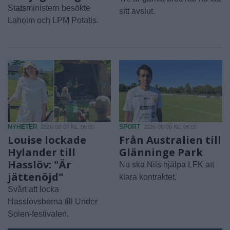
Statsministern besökte
sitt avslut.
Laholm och LPM Potatis.
NYHETER
SPORT
2026-08-07 KL. 06:00
2026-08-06 KL. 06:00
Louise lockade
Från Australien till
Hylander till
Glänninge Park
Hasslöv: "Är
Nu ska Nils hjälpa LFK att
jättenöjd"
klara kontraktet.
Svårt att locka
Hasslövsborna till Under
Solen-festivalen.