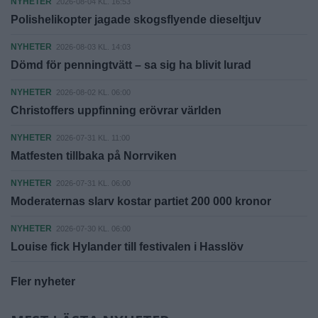
NYHETER
2026-08-04 KL. 16:53
Polishelikopter jagade skogsflyende dieseltjuv
NYHETER
2026-08-03 KL. 14:03
Dömd för penningtvätt – sa sig ha blivit lurad
NYHETER
2026-08-02 KL. 06:00
Christoffers uppfinning erövrar världen
NYHETER
2026-07-31 KL. 11:00
Matfesten tillbaka på Norrviken
NYHETER
2026-07-31 KL. 06:00
Moderaternas slarv kostar partiet 200 000 kronor
NYHETER
2026-07-30 KL. 06:00
Louise fick Hylander till festivalen i Hasslöv
Fler nyheter