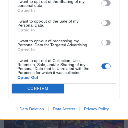
I want to opt-out of the Sharing of my
personal data.
Opted In
I want to opt-out of the Sale of my
NYHETER
2026-08-05 KL. 12:27
Personal Data.
Brandmästaren: ”Vi var inte säkra på att vi
Opted In
skulle lyckas”
I want to opt-out of processing my
Storbranden kunde ha fått betydligt värre följder.
Personal Data for Targeted Advertising.
Opted In
I want to opt-out of Collection, Use,
Retention, Sale, and/or Sharing of my
Personal Data that Is Unrelated with the
Purposes for which it was collected.
Opted Out
CONFIRM
Data Deletion
Data Access
Privacy Policy