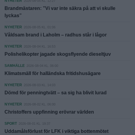
NYHETER
2026-08-05 KL. 12:27
Brandmästaren: ”Vi var inte säkra på att vi skulle
lyckas”
NYHETER
2026-08-05 KL. 01:06
Våldsam brand i Laholm – radhus står i lågor
NYHETER
2026-08-04 KL. 16:53
Polishelikopter jagade skogsflyende dieseltjuv
SAMHÄLLE
2026-08-04 KL. 06:00
Klimatsmäll för halländska fritidshusägare
NYHETER
2026-08-03 KL. 14:03
Dömd för penningtvätt – sa sig ha blivit lurad
NYHETER
2026-08-02 KL. 06:00
Christoffers uppfinning erövrar världen
SPORT
2026-08-01 KL. 19:37
Uddamålsförlust för LFK i viktiga bottenmötet