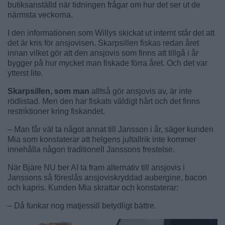
butiksanställd när tidningen frågar om hur det ser ut de
närmsta veckorna.
I den informationen som Willys skickat ut internt står det att
det är kris för ansjovisen. Skarpsillen fiskas redan året
innan vilket gör att den ansjovis som finns att tillgå i år
bygger på hur mycket man fiskade förra året. Och det var
ytterst lite.
Skarpsillen, som man
alltså gör ansjovis av, är inte
rödlistad. Men den har fiskats väldigt hårt och det finns
restriktioner kring fiskandet.
– Man får väl ta något annat till Jansson i år, säger kunden
Mia som konstaterar att helgens jultallrik inte kommer
innehålla någon traditionell Janssons frestelse.
När Bjäre NU ber AI ta fram alternativ till ansjovis i
Janssons så föreslås ansjoviskryddad aubergine, bacon
och kapris. Kunden Mia skrattar och konstaterar:
– Då funkar nog matjessill betydligt bättre.