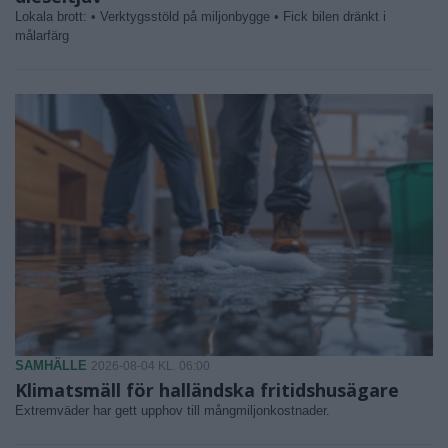
Lokala brott: • Verktygsstöld på miljonbygge • Fick bilen dränkt i
målarfärg
SAMHÄLLE
2026-08-04 KL. 06:00
Klimatsmäll för halländska fritidshusägare
Extremväder har gett upphov till mångmiljonkostnader.