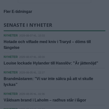
Fler E-tidningar
SENASTE I NYHETER
NYHETER
2026-08-07 KL. 10:33
Hotade och viftade med kniv i Traryd – döms till
fängelse
NYHETER
2026-08-07 KL. 06:00
Louise lockade Hylander till Hasslöv: "Är jättenöjd"
NYHETER
2026-08-05 KL. 12:27
Brandmästaren: ”Vi var inte säkra på att vi skulle
lyckas”
NYHETER
2026-08-05 KL. 01:06
Våldsam brand i Laholm – radhus står i lågor