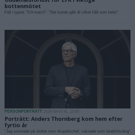
bottenmötet
Föll i typisk "0-0-match": "Det kunde gått åt vilket håll som helst".
PERSONPORTRÄTT
2026-08-01 KL. 13:00
Porträtt: Anders Thornberg kom hem efter
fyrtio år
"Jag somnade på slottet som rikspolischef, vaknade som landshövding"