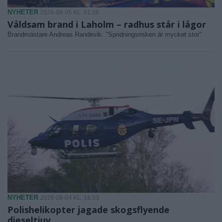
NYHETER
2026-08-05 KL. 01:06
Våldsam brand i Laholm – radhus står i lågor
Brandmästare Andreas Randevik: "Spridningsrisken är mycket stor"
NYHETER
2026-08-04 KL. 16:53
Polishelikopter jagade skogsflyende
dieseltjuv