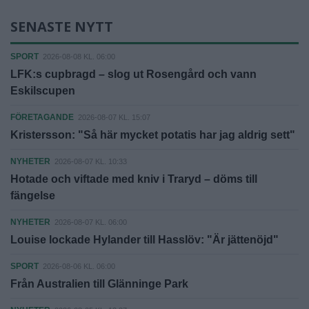
SENASTE NYTT
SPORT
2026-08-08 KL. 06:00
LFK:s cupbragd – slog ut Rosengård och vann
Eskilscupen
FÖRETAGANDE
2026-08-07 KL. 15:07
Kristersson: "Så här mycket potatis har jag aldrig sett"
NYHETER
2026-08-07 KL. 10:33
Hotade och viftade med kniv i Traryd – döms till
fängelse
NYHETER
2026-08-07 KL. 06:00
Louise lockade Hylander till Hasslöv: "Är jättenöjd"
SPORT
2026-08-06 KL. 06:00
Från Australien till Glänninge Park