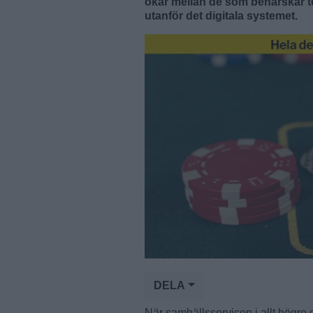
ökar mellan de som behärskar t
utanför det digitala systemet.
DELA
När samhällsservicen i allt högre g