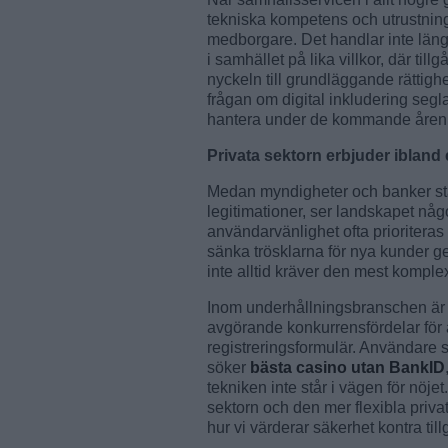
tekniska kompetens och utrustning,
medborgare. Det handlar inte läng
i samhället på lika villkor, där till
nyckeln till grundläggande rättigh
frågan om digital inkludering segl
hantera under de kommande åren
Privata sektorn erbjuder ibland 
Medan myndigheter och banker ställ
legitimationer, ser landskapet någ
användarvänlighet ofta prioriteras
sänka trösklarna för nya kunder g
inte alltid kräver den mest komp
Inom underhållningsbranschen är de
avgörande konkurrensfördelar för a
registreringsformulär. Användare s
söker
bästa casino utan BankID
tekniken inte står i vägen för nöje
sektorn och den mer flexibla priv
hur vi värderar säkerhet kontra ti