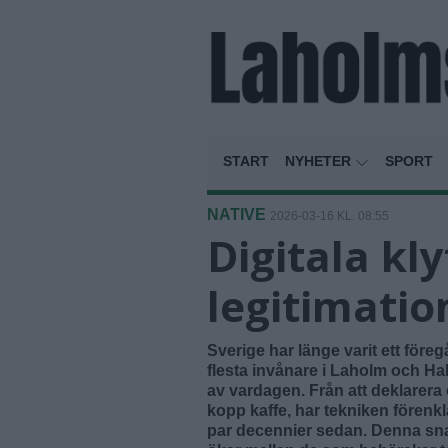
START
NYHETER
SPORT
NATIVE
2026-03-16 KL. 08:55
Digitala kly
legitimatio
Sverige har länge varit ett föreg
flesta invånare i Laholm och Hal
av vardagen. Från att deklarera 
kopp kaffe, har tekniken förenkla
par decennier sedan. Denna sna