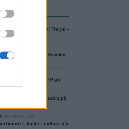
ASTE NYTT
ER
2026-08-07 KL. 10:33
 och viftade med kniv i Traryd –
ill fängelse
ER
2026-08-07 KL. 06:00
 lockade Hylander till Hasslöv:
ttenöjd"
2026-08-06 KL. 06:00
ustralien till Glänninge Park
ER
2026-08-05 KL. 12:27
ästaren: ”Vi var inte säkra på
skulle lyckas”
ER
2026-08-05 KL. 01:06
m brand i Laholm – radhus står