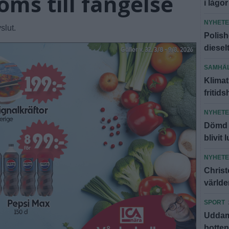
öms till fängelse
i lågor
NYHET
slut.
Polish
diesel
SAMHÄ
Klimat
fritid
NYHET
Dömd f
blivit 
NYHET
Christ
världe
SPORT
Uddamå
botte