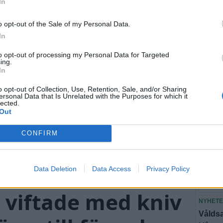
In
SEN
o opt-out of the Sale of my Personal Data.
In
NYHET
Hotade
to opt-out of processing my Personal Data for Targeted
ing.
döms t
In
NYHET
o opt-out of Collection, Use, Retention, Sale, and/or Sharing
Louise
ersonal Data that Is Unrelated with the Purposes for which it
lected.
"Är jä
Out
SPORT
CONFIRM
Från A
NYHET
Data Deletion
Data Access
Privacy Policy
Brandm
att vi 
 viftade med kniv
NYHET
Våldsa