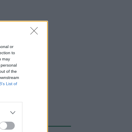
sonal or
ection to
ou may
 personal
out of the
 downstream
B’s List of