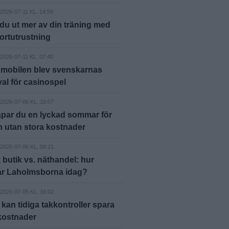
2026-07-11 KL. 14:59
 du ut mer av din träning med
portutrustning
2026-07-11 KL. 07:40
 mobilen blev svenskarnas
val för casinospel
2026-07-06 KL. 16:07
par du en lyckad sommar för
 utan stora kostnader
2026-07-06 KL. 08:21
 butik vs. näthandel: hur
ar Laholmsborna idag?
2026-07-05 KL. 16:02
 kan tidiga takkontroller spara
kostnader