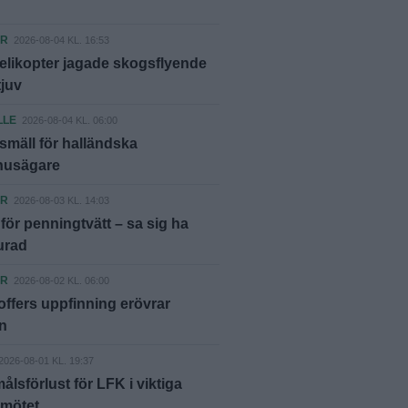
ER
2026-08-04 KL. 16:53
elikopter jagade skogsflyende
tjuv
LLE
2026-08-04 KL. 06:00
smäll för halländska
shusägare
ER
2026-08-03 KL. 14:03
ör penningtvätt – sa sig ha
lurad
ER
2026-08-02 KL. 06:00
offers uppfinning erövrar
n
2026-08-01 KL. 19:37
lsförlust för LFK i viktiga
nmötet