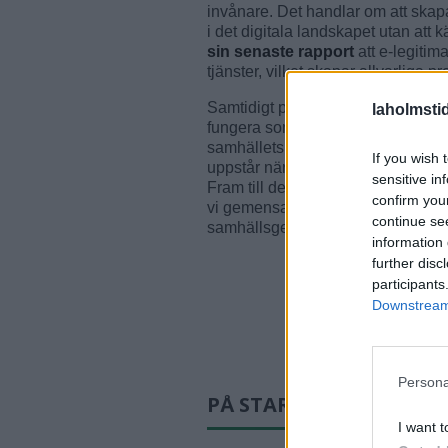
invånare. Det handlar om att skapa
i det digitala landskapet utan att
sin senaste rapport
att e-legitimat
tjänster, vilket skapar allvarliga
Samtidigt pågår ett nationellt arbe
laholmsti
fungera som ett komplement till de 
samhällets robusthet vid kriser. 
If you wish 
uppstår när hela samhället förlitar 
sensitive in
Fram till dess att nya system, så
confirm you
vi gemensamt arbeta för att ingen
continue se
samhällsgemenskapen på grund av
information 
further disc
participants
Downstream 
Persona
PÅ STARTSIDAN JUST N
I want t