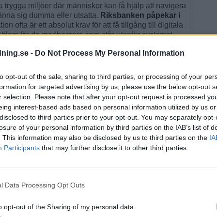
 trygga miljöer där människor kan få hjälp att navigera
 känna sig dumma eller utsatta.
Riksbanken påpekar i
ion ofta är ett absolut krav för att få tillgång till digitala
 problem för de medborgare som står utanför systemet.
te med att ta fram en statlig e-legitimation som ska
dning.se -
Do Not Process My Personal Information
privata alternativen, vilket skulle kunna öka
En sådan lösning skulle minska sårbarheten som
to opt-out of the sale, sharing to third parties, or processing of your per
sig på en enda teknisk plattform för kritisk infrastruktur.
formation for targeted advertising by us, please use the below opt-out s
som EU:s kommande digitala plånbok, är på plats måste
r selection. Please note that after your opt-out request is processed y
 hallänning ska behöva stå utanför
eing interest-based ads based on personal information utilized by us or
 teknikstrul.
disclosed to third parties prior to your opt-out. You may separately opt-
losure of your personal information by third parties on the IAB’s list of
. This information may also be disclosed by us to third parties on the
IA
Participants
that may further disclose it to other third parties.
l Data Processing Opt Outs
U
o opt-out of the Sharing of my personal data.