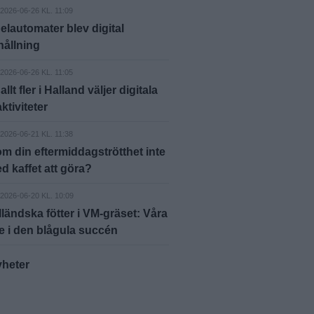
2026-06-26 KL. 11:09
elautomater blev digital
ållning
2026-06-26 KL. 11:05
allt fler i Halland väljer digitala
aktiviteter
2026-06-21 KL. 11:38
m din eftermiddagströtthet inte
d kaffet att göra?
2026-06-20 KL. 10:09
lländska fötter i VM-gräset: Våra
e i den blågula succén
yheter