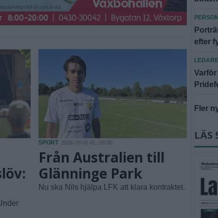
PERSO
Portr
efter f
LEDAR
Varför
Pridef
Fler n
LÄS 
SPORT
2026-08-06 KL. 06:00
Från Australien till
löv:
Glänninge Park
Nu ska Nils hjälpa LFK att klara kontraktet.
 Under