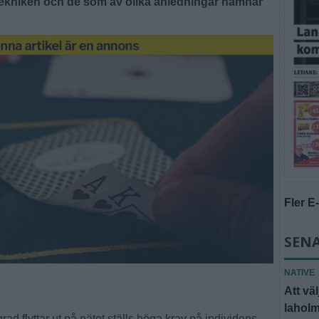
ekniken och de som av olika anledningar hamnar
Fler E
SENA
NATIVE
Att vä
lahol
rad flyttar ut på nätet ställs höga krav på individens