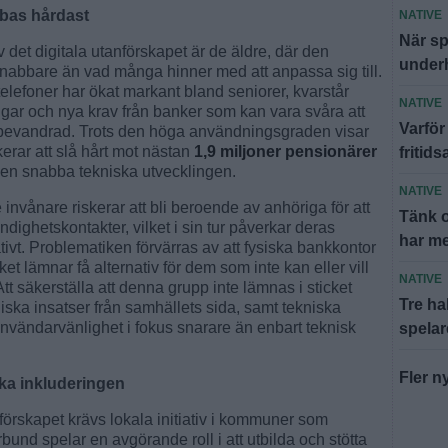
bbas hårdast
NATIVE
När sp
det digitala utanförskapet är de äldre, där den
underh
snabbare än vad många hinner med att anpassa sig till.
efoner har ökat markant bland seniorer, kvarstår
NATIVE
ar och nya krav från banker som kan vara svåra att
Varför 
kt bevandrad. Trots den höga användningsgraden visar
kerar att slå hårt mot nästan
1,9 miljoner pensionärer
fritids
den snabba tekniska utvecklingen.
NATIVE
 invånare riskerar att bli beroende av anhöriga för att
Tänk o
dighetskontakter, vilket i sin tur påverkar deras
har me
tivt. Problematiken förvärras av att fysiska bankkontor
ilket lämnar få alternativ för dem som inte kan eller vill
NATIVE
tt säkerställa att denna grupp inte lämnas i sticket
Tre ha
ka insatser från samhällets sida, samt tekniska
vändarvänlighet i fokus snarare än enbart teknisk
spelar
Fler n
öka inkluderingen
förskapet krävs lokala initiativ i kommuner som
bund spelar en avgörande roll i att utbilda och stötta