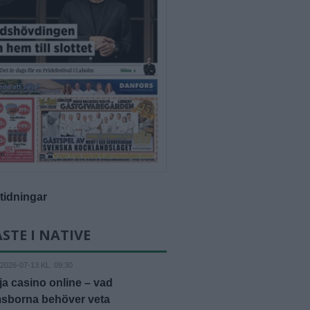
-tidningar
STE I NATIVE
2026-07-13 KL. 09:30
lja casino online – vad
msborna behöver veta