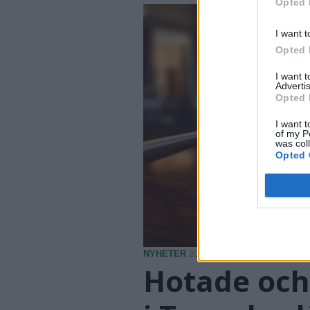
Opted 
I want t
Opted 
I want 
Advertis
Opted 
I want t
of my P
was col
Opted 
NYHETER
2026-08-07 KL. 10:33
Hotade och