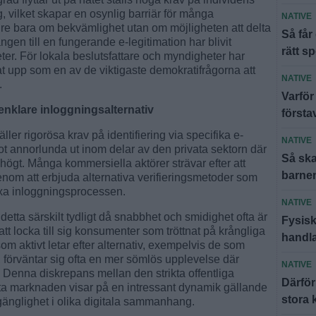
 vilket skapar en osynlig barriär för många
NATIVE
re bara om bekvämlighet utan om möjligheten att delta
Så får
gången till en fungerande e-legitimation har blivit
rätt s
eter. För lokala beslutsfattare och myndigheter har
at upp som en av de viktigaste demokratifrågorna att
NATIVE
.
Varför
enklare inloggningsalternativ
första
er rigorösa krav på identifiering via specifika e-
NATIVE
ot annorlunda ut inom delar av den privata sektorn där
Så ska
 högt. Många kommersiella aktörer strävar efter att
barnen
enom att erbjuda alternativa verifieringsmetoder som
lexa inloggningsprocessen.
NATIVE
tta särskilt tydligt då snabbhet och smidighet ofta är
Fysisk
tt locka till sig konsumenter som tröttnat på krångliga
handl
om aktivt letar efter alternativ, exempelvis de som
, förväntar sig ofta en mer sömlös upplevelse där
NATIVE
t. Denna diskrepans mellan den strikta offentliga
Därför
ata marknaden visar på en intressant dynamik gällande
stora 
llgänglighet i olika digitala sammanhang.