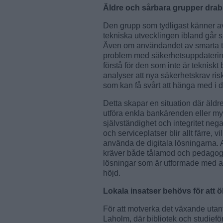
Äldre och sårbara grupper dra
Den grupp som tydligast känner av 
tekniska utvecklingen ibland går 
Även om användandet av smarta tel
problem med säkerhetsuppdatering
förstå för den som inte är teknis
analyser att nya säkerhetskrav ris
som kan få svårt att hänga med i 
Detta skapar en situation där äldre
utföra enkla bankärenden eller myn
självständighet och integritet nega
och serviceplatser blir allt färre, v
använda de digitala lösningarna. A
kräver både tålamod och pedagogis
lösningar som är utformade med an
höjd.
Lokala insatser behövs för att 
För att motverka det växande utan
Laholm, där bibliotek och studieför