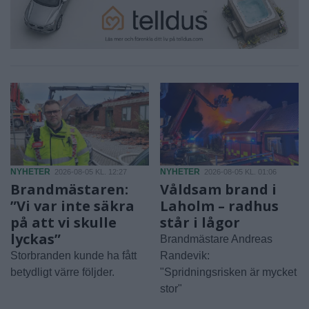
NYHETER
NYHETER
2026-08-05 KL. 12:27
2026-08-05 KL. 01:06
Brandmästaren:
Våldsam brand i
”Vi var inte säkra
Laholm – radhus
på att vi skulle
står i lågor
lyckas”
Brandmästare Andreas
Storbranden kunde ha fått
Randevik:
betydligt värre följder.
"Spridningsrisken är mycket
stor"