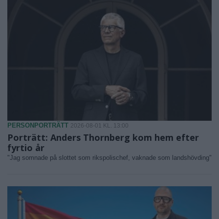
PERSONPORTRÄTT
2026-08-01 KL. 13:00
Porträtt: Anders Thornberg kom hem efter
fyrtio år
"Jag somnade på slottet som rikspolischef, vaknade som landshövding"