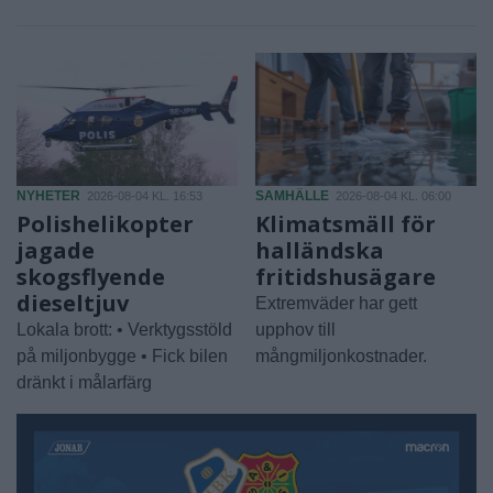
NYHETER
SAMHÄLLE
2026-08-04 KL. 16:53
2026-08-04 KL. 06:00
Polishelikopter
Klimatsmäll för
jagade
halländska
skogsflyende
fritidshusägare
dieseltjuv
Extremväder har gett
Lokala brott: • Verktygsstöld
upphov till
på miljonbygge • Fick bilen
mångmiljonkostnader.
dränkt i målarfärg