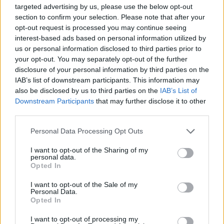
NYHETER
2026-08-03 KL. 14:03
targeted advertising by us, please use the below opt-out
Dömd för penningtvätt – sa sig ha blivit lurad
section to confirm your selection. Please note that after your
Laholmare tog emot och skickade vidare pengar från bedrägeri.
opt-out request is processed you may continue seeing
interest-based ads based on personal information utilized by
us or personal information disclosed to third parties prior to
your opt-out. You may separately opt-out of the further
disclosure of your personal information by third parties on the
IAB’s list of downstream participants. This information may
also be disclosed by us to third parties on the
IAB’s List of
Downstream Participants
that may further disclose it to other
third parties.
Personal Data Processing Opt Outs
I want to opt-out of the Sharing of my
personal data.
Opted In
I want to opt-out of the Sale of my
Personal Data.
NYHETER
2026-08-02 KL. 06:00
Opted In
Christoffers uppfinning erövrar världen
Som trippelamputerad visste han exakt vad som saknades.
I want to opt-out of processing my