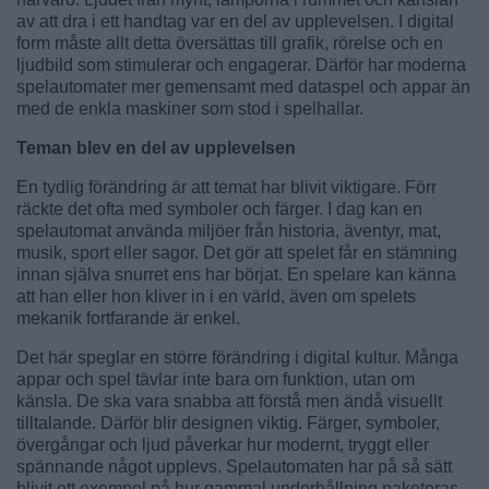
av att dra i ett handtag var en del av upplevelsen. I digital
form måste allt detta översättas till grafik, rörelse och en
ljudbild som stimulerar och engagerar. Därför har moderna
spelautomater mer gemensamt med dataspel och appar än
med de enkla maskiner som stod i spelhallar.
Teman blev en del av upplevelsen
En tydlig förändring är att temat har blivit viktigare. Förr
räckte det ofta med symboler och färger. I dag kan en
spelautomat använda miljöer från historia, äventyr, mat,
musik, sport eller sagor. Det gör att spelet får en stämning
innan själva snurret ens har börjat. En spelare kan känna
att han eller hon kliver in i en värld, även om spelets
mekanik fortfarande är enkel.
Det här speglar en större förändring i digital kultur. Många
appar och spel tävlar inte bara om funktion, utan om
känsla. De ska vara snabba att förstå men ändå visuellt
tilltalande. Därför blir designen viktig. Färger, symboler,
övergångar och ljud påverkar hur modernt, tryggt eller
spännande något upplevs. Spelautomaten har på så sätt
blivit ett exempel på hur gammal underhållning paketeras