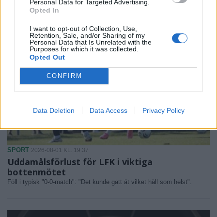
Personal Data for Targeted Advertising.
Opted In
I want to opt-out of Collection, Use,
Retention, Sale, and/or Sharing of my
Personal Data that Is Unrelated with the
Purposes for which it was collected.
Opted Out
CONFIRM
Data Deletion
Data Access
Privacy Policy
SPORT
2026-08-01 KL. 19:37
Uddamålsförlust för LFK i viktiga
bottenmötet
Föll i typisk "0-0-match": "Det kunde gått åt vilket håll som helst".