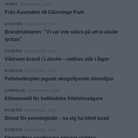
SPORT
2026-08-06 KL. 06:00
Från Australien till Glänninge Park
NYHETER
2026-08-05 KL. 12:27
Brandmästaren: ”Vi var inte säkra på att vi skulle
lyckas”
NYHETER
2026-08-05 KL. 01:06
Våldsam brand i Laholm – radhus står i lågor
NYHETER
2026-08-04 KL. 16:53
Polishelikopter jagade skogsflyende dieseltjuv
SAMHÄLLE
2026-08-04 KL. 06:00
Klimatsmäll för halländska fritidshusägare
NYHETER
2026-08-03 KL. 14:03
Dömd för penningtvätt – sa sig ha blivit lurad
NYHETER
2026-08-02 KL. 06:00
Christoffers uppfinning erövrar världen