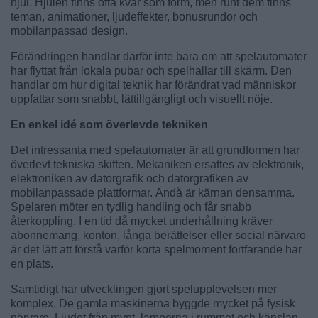
hjul. Hjulen finns ofta kvar som form, men runt dem finns
teman, animationer, ljudeffekter, bonusrundor och
mobilanpassad design.
Förändringen handlar därför inte bara om att spelautomater
har flyttat från lokala pubar och spelhallar till skärm. Den
handlar om hur digital teknik har förändrat vad människor
uppfattar som snabbt, lättillgängligt och visuellt nöje.
En enkel idé som överlevde tekniken
Det intressanta med spelautomater är att grundformen har
överlevt tekniska skiften. Mekaniken ersattes av elektronik,
elektroniken av datorgrafik och datorgrafiken av
mobilanpassade plattformar. Ändå är kärnan densamma.
Spelaren möter en tydlig handling och får snabb
återkoppling. I en tid då mycket underhållning kräver
abonnemang, konton, långa berättelser eller social närvaro
är det lätt att förstå varför korta spelmoment fortfarande har
en plats.
Samtidigt har utvecklingen gjort spelupplevelsen mer
komplex. De gamla maskinerna byggde mycket på fysisk
närvaro. Ljudet från mynt, lamporna i rummet och känslan