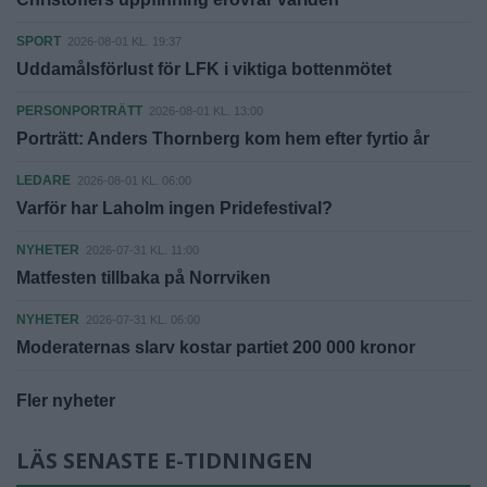
SPORT
2026-08-01 KL. 19:37
Uddamålsförlust för LFK i viktiga bottenmötet
PERSONPORTRÄTT
2026-08-01 KL. 13:00
Porträtt: Anders Thornberg kom hem efter fyrtio år
LEDARE
2026-08-01 KL. 06:00
Varför har Laholm ingen Pridefestival?
NYHETER
2026-07-31 KL. 11:00
Matfesten tillbaka på Norrviken
NYHETER
2026-07-31 KL. 06:00
Moderaternas slarv kostar partiet 200 000 kronor
Fler nyheter
LÄS SENASTE E-TIDNINGEN