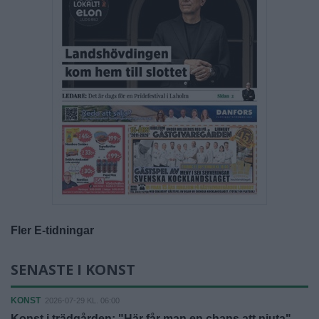
Fler E-tidningar
SENASTE I KONST
KONST
2026-07-29 KL. 06:00
Konst i trädgården: "Här får man en chans att njuta"