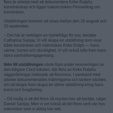
flera år arbetat med att dokumentera Kirke Ralphs
konstnärskap och ligger bakom boken Penseldrag om
konstnären.
Utställningen kommer att visas mellan den 28 augusti och
20 september.
– Det här är verkligen en hjärtefråga för oss, berättar
Catharina Sanjay. Vi vill skapa en utställning som visar
både konstnären och människan Kirke Ralph — hans
värme, humor och skicklighet. Vi vill också lyfta fram hans
stora samhällsengagemang.
Idén till utställningen
växte fram under renoveringen av
den tidigare Cecil-lokalen, där flera av Kirke Ralphs
väggmålningar riskerade att försvinna. I samband med
arbetet dokumenterades målningarna och tanken väcktes
om att längre fram skapa en större utställning kring hans
konst och livsgärning.
– Då insåg vi att det finns så mycket mer att berätta, säger
Daniel Sanjay. Men vi vet också att det finns verk ute hos
människor som vi aldrig har sett.