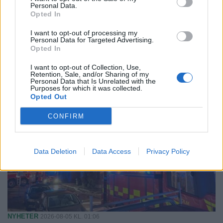
Personal Data.
Opted In
NYHETER
2026-08-05 KL. 12:27
Brandmästaren: ”Vi var inte säkra på att vi
I want to opt-out of processing my
Personal Data for Targeted Advertising.
skulle lyckas”
Opted In
Storbranden kunde ha fått betydligt värre följder.
I want to opt-out of Collection, Use,
Retention, Sale, and/or Sharing of my
Personal Data that Is Unrelated with the
Purposes for which it was collected.
Opted Out
CONFIRM
Data Deletion
Data Access
Privacy Policy
NYHETER
2026-08-05 KL. 01:06