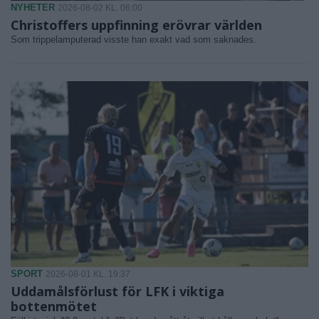
NYHETER
2026-08-02 KL. 06:00
Christoffers uppfinning erövrar världen
Som trippelamputerad visste han exakt vad som saknades.
SPORT
2026-08-01 KL. 19:37
Uddamålsförlust för LFK i viktiga
bottenmötet