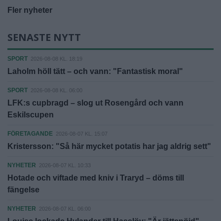
Fler nyheter
SENASTE NYTT
SPORT
2026-08-08 KL. 18:19
Laholm höll tätt – och vann: "Fantastisk moral"
SPORT
2026-08-08 KL. 06:00
LFK:s cupbragd – slog ut Rosengård och vann
Eskilscupen
FÖRETAGANDE
2026-08-07 KL. 15:07
Kristersson: "Så här mycket potatis har jag aldrig sett"
NYHETER
2026-08-07 KL. 10:33
Hotade och viftade med kniv i Traryd – döms till
fängelse
NYHETER
2026-08-07 KL. 06:00