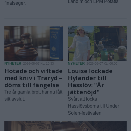
Laholm och LPM Potatis.
finalseger.
NYHETER
NYHETER
2026-08-07 KL. 10:33
2026-08-07 KL. 06:00
Hotade och viftade
Louise lockade
med kniv i Traryd –
Hylander till
döms till fängelse
Hasslöv: "Är
jättenöjd"
Tre år gamla brott har nu fått
sitt avslut.
Svårt att locka
Hasslövsborna till Under
Solen-festivalen.