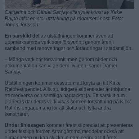
Catharina och Daniel Sanjay efterlyser konst av Kirke
Ralph inför en stor utställning på rådhuset i höst. Foto:
Johan Jönsson
En särskild del
av utställningen kommer även att
uppmärksamma verk som försvunnit genom åren i
samband med renoveringar och förändringar i stadsmiljön.
– Många verk har försvunnit, men genom bilder och
dokumentation kan vi ge dem liv igen, säger Daniel
Sanjay.
Utställningen kommer dessutom att knyta an till Kirke
Ralph-stipendiet. Alla sju tidigare stipendiater är inbjudna
att medverka och samtliga har tackat ja. Ett särskilt rum
planeras där deras verk visas som en fortsättning på Kirke
Ralphs engagemang för att stötta och lyfta andra
konstnärer.
Under finissagen k
ommer årets stipendiat att presenteras
under festliga former. Arrangörerna meddelar också att
allmänheten nu kan skicka in nomineringar till årets