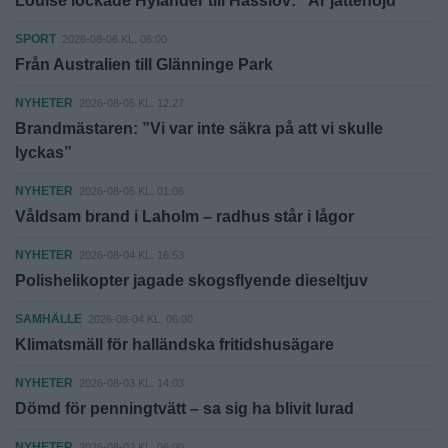
Louise lockade Hylander till Hasslöv: "Är jättenöjd"
SPORT
2026-08-06 KL. 06:00
Från Australien till Glänninge Park
NYHETER
2026-08-05 KL. 12:27
Brandmästaren: ”Vi var inte säkra på att vi skulle
lyckas”
NYHETER
2026-08-05 KL. 01:06
Våldsam brand i Laholm – radhus står i lågor
NYHETER
2026-08-04 KL. 16:53
Polishelikopter jagade skogsflyende dieseltjuv
SAMHÄLLE
2026-08-04 KL. 06:00
Klimatsmäll för halländska fritidshusägare
NYHETER
2026-08-03 KL. 14:03
Dömd för penningtvätt – sa sig ha blivit lurad
NYHETER
2026-08-02 KL. 06:00