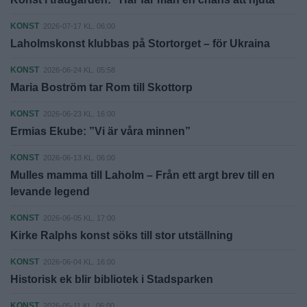
KONST
2026-07-17 KL. 06:00
Laholmskonst klubbas på Stortorget – för Ukraina
KONST
2026-06-24 KL. 05:58
Maria Boström tar Rom till Skottorp
KONST
2026-06-23 KL. 16:00
Ermias Ekube: ”Vi är våra minnen”
KONST
2026-06-13 KL. 06:00
Mulles mamma till Laholm – Från ett argt brev till en
levande legend
KONST
2026-06-05 KL. 17:00
Kirke Ralphs konst söks till stor utställning
KONST
2026-06-04 KL. 16:00
Historisk ek blir bibliotek i Stadsparken
KONST
2026-05-11 KL. 06:00