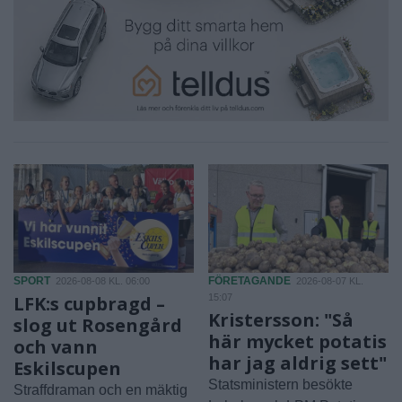
SPORT
FÖRETAGANDE
2026-08-08 KL. 06:00
2026-08-07 KL.
LFK:s cupbragd –
15:07
Kristersson: "Så
slog ut Rosengård
här mycket potatis
och vann
har jag aldrig sett"
Eskilscupen
Statsministern besökte
Straffdraman och en mäktig