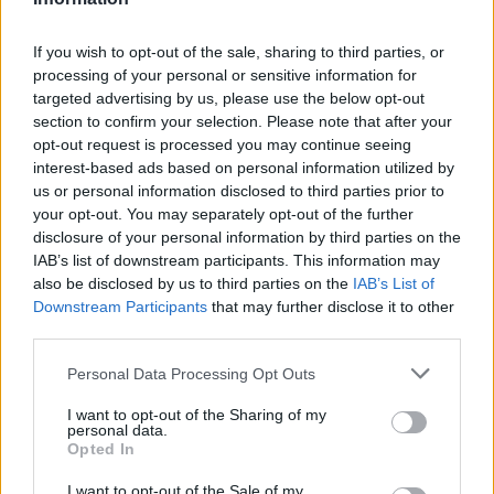
If you wish to opt-out of the sale, sharing to third parties, or
processing of your personal or sensitive information for
targeted advertising by us, please use the below opt-out
section to confirm your selection. Please note that after your
SPORT
2026-08-06 KL. 06:00
opt-out request is processed you may continue seeing
Från Australien till Glänninge Park
interest-based ads based on personal information utilized by
Nu ska Nils hjälpa LFK att klara kontraktet.
us or personal information disclosed to third parties prior to
your opt-out. You may separately opt-out of the further
disclosure of your personal information by third parties on the
IAB’s list of downstream participants. This information may
also be disclosed by us to third parties on the
IAB’s List of
Downstream Participants
that may further disclose it to other
third parties.
Personal Data Processing Opt Outs
I want to opt-out of the Sharing of my
personal data.
Opted In
I want to opt-out of the Sale of my