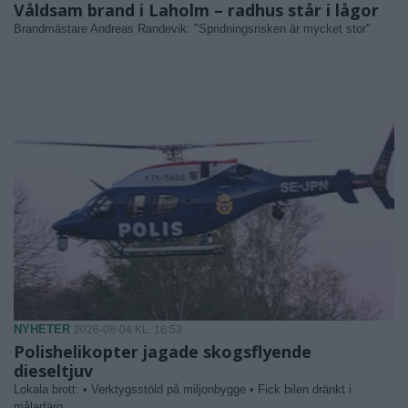
Våldsam brand i Laholm – radhus står i lågor
Brandmästare Andreas Randevik: "Spridningsrisken är mycket stor"
NYHETER
2026-08-04 KL. 16:53
Polishelikopter jagade skogsflyende
dieseltjuv
Lokala brott: • Verktygsstöld på miljonbygge • Fick bilen dränkt i
målarfärg