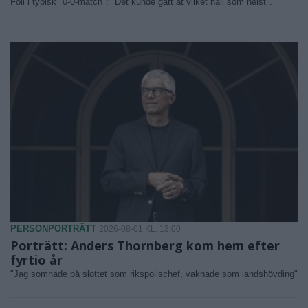
Föll i typisk "0-0-match": "Det kunde gått åt vilket håll som helst".
PERSONPORTRÄTT
2026-08-01 KL. 13:00
Porträtt: Anders Thornberg kom hem efter
fyrtio år
"Jag somnade på slottet som rikspolischef, vaknade som landshövding"