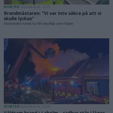
NYHETER
2026-08-05 KL. 12:27
Brandmästaren: ”Vi var inte säkra på att vi
skulle lyckas”
Storbranden kunde ha fått betydligt värre följder.
NYHETER
2026-08-05 KL. 01:06
Våldsam brand i Laholm – radhus står i lågor