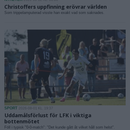
Christoffers uppfinning erövrar världen
Som trippelamputerad visste han exakt vad som saknades.
SPORT
2026-08-01 KL. 19:37
Uddamålsförlust för LFK i viktiga
bottenmötet
Föll i typisk "0-0-match": "Det kunde gått åt vilket håll som helst".