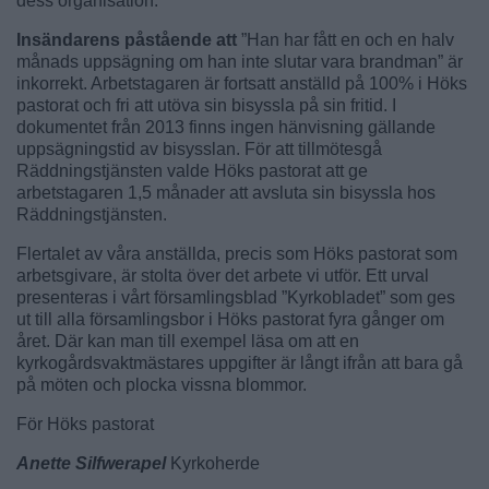
dess organisation.
Insändarens påstående att
”Han har fått en och en halv
månads uppsägning om han inte slutar vara brandman” är
inkorrekt. Arbetstagaren är fortsatt anställd på 100% i Höks
pastorat och fri att utöva sin bisyssla på sin fritid. I
dokumentet från 2013 finns ingen hänvisning gällande
uppsägningstid av bisysslan. För att tillmötesgå
Räddningstjänsten valde Höks pastorat att ge
arbetstagaren 1,5 månader att avsluta sin bisyssla hos
Räddningstjänsten.
Flertalet av våra anställda, precis som Höks pastorat som
arbetsgivare, är stolta över det arbete vi utför. Ett urval
presenteras i vårt församlingsblad ”Kyrkobladet” som ges
ut till alla församlingsbor i Höks pastorat fyra gånger om
året. Där kan man till exempel läsa om att en
kyrkogårdsvaktmästares uppgifter är långt ifrån att bara gå
på möten och plocka vissna blommor.
För Höks pastorat
Anette Silfwerapel
Kyrkoherde