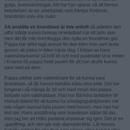
gyttja, översvämningar. Allt har han sparat, så att bevisa
betydelsen av en arbetsplats som främjar Knäreds
brandmän vore inte svårt.
Att anställa en brandman är inte enkelt
då arbeten den
utför måste kunna lämnas omedelbart när ett larm sker,
men det får inte överskugga den nytta en brandman gör.
Pappa har alltid tagit ansvar för den tiden han varit borta
genom att jobba in tiden nästa dag. I början av hans
vaktmästarkarriär så höll till och med pastoratet sina möten
i Knäred då pappa hade jouren för att han skulle kunna
vara med på dem.
Pappa jobbar som vaktmästare för att kunna vara
brandman, så låt honom behålla båda sina jobb. Det har
fungerat i så många år, till och med innan min pappa
började som vaktmästare. Han har fått köra tankbilen till
Hishult ibland för att kunna ha söndagsgudstjänsten när
inte någon kunnat byta jouren med honom, men han har
löst det. Hans anställning som brandman ställer till det,
men jag ber att Höks pastorat anpassar sig igen. Det är en
uppoffring, och den går inte obemärkt förbi. Låt honom