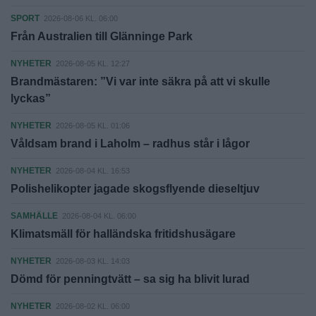
SPORT
2026-08-06 KL. 06:00
Från Australien till Glänninge Park
NYHETER
2026-08-05 KL. 12:27
Brandmästaren: ”Vi var inte säkra på att vi skulle
lyckas”
NYHETER
2026-08-05 KL. 01:06
Våldsam brand i Laholm – radhus står i lågor
NYHETER
2026-08-04 KL. 16:53
Polishelikopter jagade skogsflyende dieseltjuv
SAMHÄLLE
2026-08-04 KL. 06:00
Klimatsmäll för halländska fritidshusägare
NYHETER
2026-08-03 KL. 14:03
Dömd för penningtvätt – sa sig ha blivit lurad
NYHETER
2026-08-02 KL. 06:00