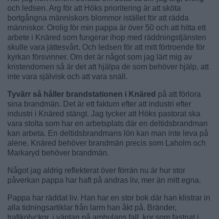
och ledsen. Arg för att Höks prioritering är att sköta
bortgångna människors blommor istället för att rädda
människor. Orolig för min pappa är över 50 och att hitta ett
arbete i Knäred som fungerar ihop med räddningstjänsten
skulle vara jättesvårt. Och ledsen för att mitt förtroende för
kyrkan försvinner. Om det är något som jag lärt mig av
kristendomen så är det att hjälpa de som behöver hjälp, att
inte vara självisk och att vara snäll.
Tyvärr så håller brandstationen i Knäred
på att förlora
sina brandmän. Det är ett faktum efter att industri efter
industri i Knäred stängt. Jag tycker att Höks pastorat ska
vara stolta som har en arbetsplats där en deltidsbrandman
kan arbeta. En deltidsbrandmans lön kan man inte leva på
alene. Knäred behöver brandmän precis som Laholm och
Markaryd behöver brandmän.
Något jag aldrig reflekterat över förrän nu är hur stor
påverkan pappa har haft på andras liv, mer än mitt egna.
Pappa har räddat liv. Han har en stor bok där han klistrar in
alla tidningsartiklar från larm han åkt på. Bränder,
trafikolyckor, i väntan på ambulans fall, kor som fastnat i