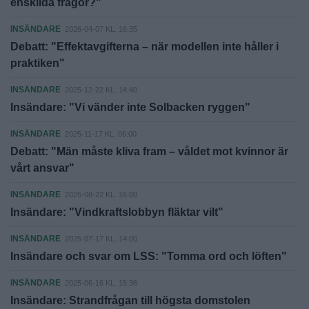
enskilda frågor?"
INSÄNDARE
2026-04-07 KL. 16:35
Debatt: "Effektavgifterna – när modellen inte håller i
praktiken"
INSÄNDARE
2025-12-22 KL. 14:40
Insändare: "Vi vänder inte Solbacken ryggen"
INSÄNDARE
2025-11-17 KL. 06:00
Debatt: "Män måste kliva fram – våldet mot kvinnor är
vårt ansvar"
INSÄNDARE
2025-08-22 KL. 16:00
Insändare: "Vindkraftslobbyn fläktar vilt"
INSÄNDARE
2025-07-17 KL. 14:00
Insändare och svar om LSS: "Tomma ord och löften"
INSÄNDARE
2025-06-16 KL. 15:36
Insändare: Strandfrågan till högsta domstolen