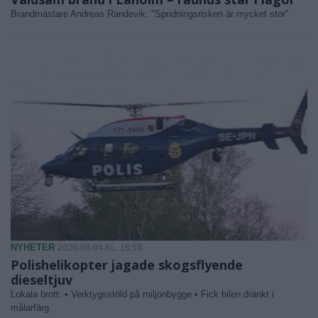
Brandmästare Andreas Randevik: "Spridningsrisken är mycket stor"
NYHETER
2026-08-04 KL. 16:53
Polishelikopter jagade skogsflyende
dieseltjuv
Lokala brott: • Verktygsstöld på miljonbygge • Fick bilen dränkt i
målarfärg