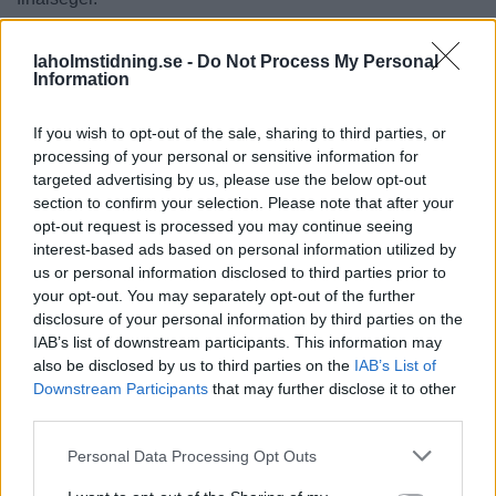
laholmstidning.se -
Do Not Process My Personal
Information
If you wish to opt-out of the sale, sharing to third parties, or
processing of your personal or sensitive information for
targeted advertising by us, please use the below opt-out
section to confirm your selection. Please note that after your
opt-out request is processed you may continue seeing
NYHETER
NYHETER
2026-08-07 KL. 10:33
2026-08-07 KL. 06:00
interest-based ads based on personal information utilized by
Hotade och viftade
Louise lockade
us or personal information disclosed to third parties prior to
med kniv i Traryd –
Hylander till
your opt-out. You may separately opt-out of the further
döms till fängelse
Hasslöv: "Är
disclosure of your personal information by third parties on the
jättenöjd"
Tre år gamla brott har nu fått
IAB’s list of downstream participants. This information may
sitt avslut.
Svårt att locka
also be disclosed by us to third parties on the
IAB’s List of
Hasslövsborna till Under
Downstream Participants
that may further disclose it to other
third parties.
Solen-festivalen.
Personal Data Processing Opt Outs