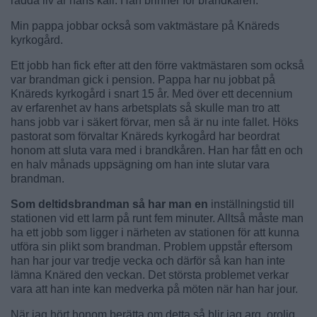
rädda liv är hans kall. Han brinner för brandkåren.
Min pappa jobbar också som vaktmästare på Knäreds
kyrkogård.
Ett jobb han fick efter att den förre vaktmästaren som också
var brandman gick i pension. Pappa har nu jobbat på
Knäreds kyrkogård i snart 15 år. Med över ett decennium
av erfarenhet av hans arbetsplats så skulle man tro att
hans jobb var i säkert förvar, men så är nu inte fallet. Höks
pastorat som förvaltar Knäreds kyrkogård har beordrat
honom att sluta vara med i brandkåren. Han har fått en och
en halv månads uppsägning om han inte slutar vara
brandman.
Som deltidsbrandman så har man en
inställningstid till
stationen vid ett larm på runt fem minuter. Alltså måste man
ha ett jobb som ligger i närheten av stationen för att kunna
utföra sin plikt som brandman. Problem uppstår eftersom
han har jour var tredje vecka och därför så kan han inte
lämna Knäred den veckan. Det största problemet verkar
vara att han inte kan medverka på möten när han har jour.
När jag hört honom berätta om detta så blir jag arg, orolig