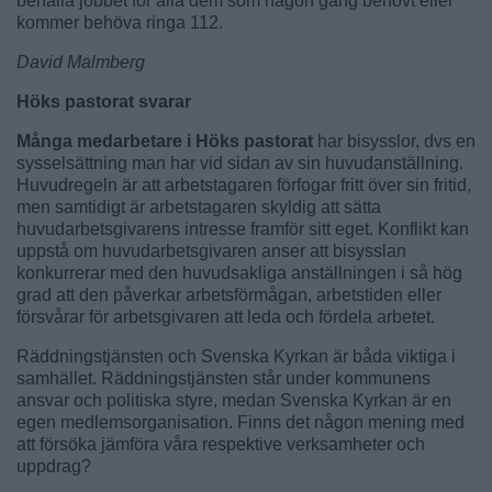
behålla jobbet för alla dem som någon gång behövt eller
kommer behöva ringa 112.
David Malmberg
Höks pastorat svarar
Många medarbetare i Höks pastorat
har bisysslor, dvs en
sysselsättning man har vid sidan av sin huvudanställning.
Huvudregeln är att arbetstagaren förfogar fritt över sin fritid,
men samtidigt är arbetstagaren skyldig att sätta
huvudarbetsgivarens intresse framför sitt eget. Konflikt kan
uppstå om huvudarbetsgivaren anser att bisysslan
konkurrerar med den huvudsakliga anställningen i så hög
grad att den påverkar arbetsförmågan, arbetstiden eller
försvårar för arbetsgivaren att leda och fördela arbetet.
Räddningstjänsten och Svenska Kyrkan är båda viktiga i
samhället. Räddningstjänsten står under kommunens
ansvar och politiska styre, medan Svenska Kyrkan är en
egen medlemsorganisation. Finns det någon mening med
att försöka jämföra våra respektive verksamheter och
uppdrag?