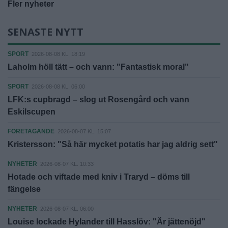
Fler nyheter
SENASTE NYTT
SPORT
2026-08-08 KL. 18:19
Laholm höll tätt – och vann: "Fantastisk moral"
SPORT
2026-08-08 KL. 06:00
LFK:s cupbragd – slog ut Rosengård och vann
Eskilscupen
FÖRETAGANDE
2026-08-07 KL. 15:07
Kristersson: "Så här mycket potatis har jag aldrig sett"
NYHETER
2026-08-07 KL. 10:33
Hotade och viftade med kniv i Traryd – döms till
fängelse
NYHETER
2026-08-07 KL. 06:00
Louise lockade Hylander till Hasslöv: "Är jättenöjd"