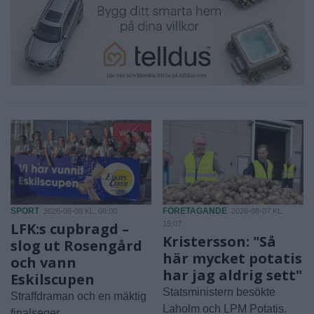
SPORT
FÖRETAGANDE
2026-08-08 KL. 06:00
2026-08-07 KL.
LFK:s cupbragd –
15:07
Kristersson: "Så
slog ut Rosengård
här mycket potatis
och vann
har jag aldrig sett"
Eskilscupen
Statsministern besökte
Straffdraman och en mäktig
Laholm och LPM Potatis.
finalseger.