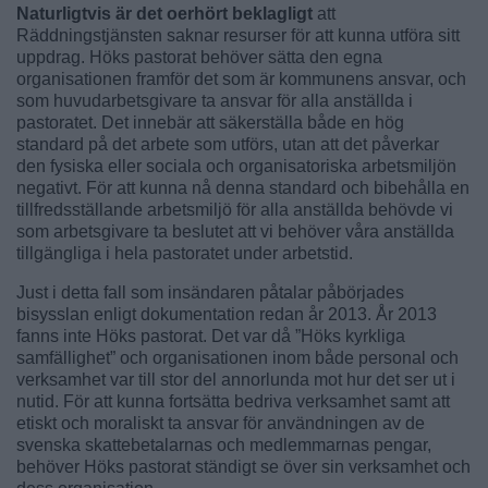
Naturligtvis är det oerhört beklagligt
att
Räddningstjänsten saknar resurser för att kunna utföra sitt
uppdrag. Höks pastorat behöver sätta den egna
organisationen framför det som är kommunens ansvar, och
som huvudarbetsgivare ta ansvar för alla anställda i
pastoratet. Det innebär att säkerställa både en hög
standard på det arbete som utförs, utan att det påverkar
den fysiska eller sociala och organisatoriska arbetsmiljön
negativt. För att kunna nå denna standard och bibehålla en
tillfredsställande arbetsmiljö för alla anställda behövde vi
som arbetsgivare ta beslutet att vi behöver våra anställda
tillgängliga i hela pastoratet under arbetstid.
Just i detta fall som insändaren påtalar påbörjades
bisysslan enligt dokumentation redan år 2013. År 2013
fanns inte Höks pastorat. Det var då ”Höks kyrkliga
samfällighet” och organisationen inom både personal och
verksamhet var till stor del annorlunda mot hur det ser ut i
nutid. För att kunna fortsätta bedriva verksamhet samt att
etiskt och moraliskt ta ansvar för användningen av de
svenska skattebetalarnas och medlemmarnas pengar,
behöver Höks pastorat ständigt se över sin verksamhet och