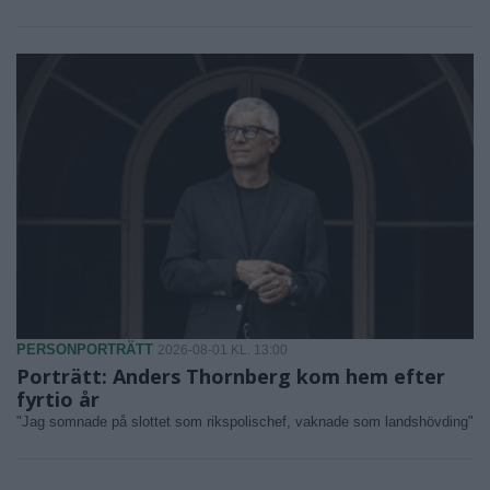
PERSONPORTRÄTT
2026-08-01 KL. 13:00
Porträtt: Anders Thornberg kom hem efter
fyrtio år
"Jag somnade på slottet som rikspolischef, vaknade som landshövding"