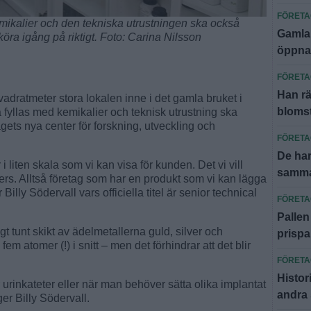
FÖRET
emikalier och den tekniska utrustningen ska också
Gamla 
ra igång på riktigt. Foto: Carina Nilsson
öppna
FÖRET
Han r
ratmeter stora lokalen inne i det gamla bruket i
blomst
a fyllas med kemikalier och teknisk utrustning ska
agets nya center för forskning, utveckling och
FÖRET
De har
 liten skala som vi kan visa för kunden. Det vi vill
samma
ners. Alltså företag som har en produkt som vi kan lägga
illy Södervall vars officiella titel är senior technical
FÖRET
Pallen
igt tunt skikt av ädelmetallerna guld, silver och
prispa
 fem atomer (!) i snitt – men det förhindrar att det blir
FÖRET
Histor
urinkateter eller när man behöver sätta olika implantat
andra
ger Billy Södervall.