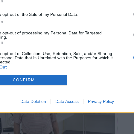
In
m vården, säger Billy och fortsätter:
o opt-out of the Sale of my Personal Data.
et fortfarande ingen som har lyckats kopiera vår
 det finns vissa ingredienser, men det är hur man
In
to opt-out of processing my Personal Data for Targeted
ing.
In
o opt-out of Collection, Use, Retention, Sale, and/or Sharing
ersonal Data that Is Unrelated with the Purposes for which it
lected.
Out
CONFIRM
Data Deletion
Data Access
Privacy Policy