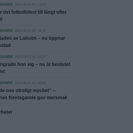
AGANDE
2026-06-18 KL. 13:00
r det fotbollsfest till långt efter
t
AGANDE
2026-06-04 KL. 18:26
atades av Laholm – nu öppnar
åstad
AGANDE
2026-06-01 KL. 15:23
ngrade hon sig – nu är beslutet
ivt
AGANDE
2026-06-01 KL. 06:00
rde oss otroligt mycket” –
rnas företagande gav mersmak
yheter