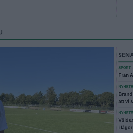
U
SEN
SPORT
Från A
NYHET
Brandm
att vi 
NYHET
Våldsa
i lågor