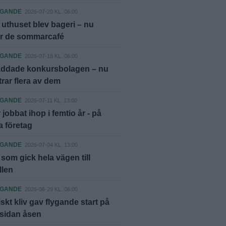
AGANDE
2026-07-20 KL. 06:00
uthuset blev bageri – nu
r de sommarcafé
AGANDE
2026-07-18 KL. 06:00
äddade konkursbolagen – nu
rar flera av dem
AGANDE
2026-07-11 KL. 13:00
 jobbat ihop i femtio år - på
 företag
AGANDE
2026-07-04 KL. 13:00
 som gick hela vägen till
llen
AGANDE
2026-06-29 KL. 06:00
iskt kliv gav flygande start på
 sidan åsen