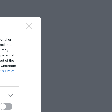
sonal or
ection to
ou may
 personal
out of the
 downstream
B’s List of