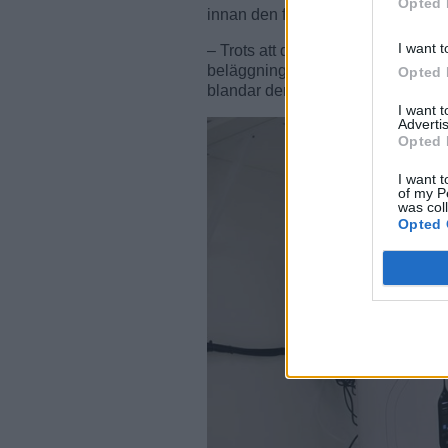
Opted 
innan den fick lov att användas ino
I want t
– Trots att det har gått 30 år är d
beläggning. Det är som Coca-cola,
Opted 
blandar dem som gör skillnaden.
I want 
Advertis
Opted 
I want t
of my P
was col
Opted 