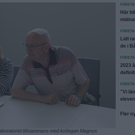
FÖRET
Här bli
midnat
FÖRET
Lidl r
de i B
FÖRET
2023 å
definit
FÖRET
”Vi lä
eleve
Fler n
i laboratoriet tillsammans med kollegan Magnus