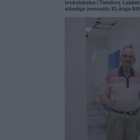
brukslokalen i Timsfors. Labbet
ständige innovatör, 81-åriga Bi