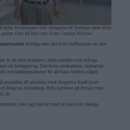
 flytta forskningen från Malaysia till Sverige sade Billy
gäller. Och så blev det. Foto: Carina Nilsson
omspännande
företag men det finns fortfarande en stor
ner är ett stort problem i hela världen och många
med vår beläggning. Det finns venkatetrar, implantat
nds vid hjärtoperationer för att bara nämna något.
 anställda till att börja med: Angelica Ilvall (som
 och Magnus Holmberg. Billy kommer att finnas med
81 år.
betstider, men jag räknar med att vara här många