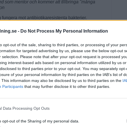
med som mentor och kommer att tlllbringa "många
son
g fungera mot antibiotikaresistenta bakterier.
ett svårt benbrott bar dessutom på resistenta MRSA-
dning.se -
Do Not Process My Personal Information
era benet provade man ett implantat med vår beläggning
 med bort MRSA-bakterierna, säger Billy.
to opt-out of the sale, sharing to third parties, or processing of your per
nt och kemisten Billy Södervall är hjärnan bakom.
formation for targeted advertising by us, please use the below opt-out s
nan idén blev verklighet.
r selection. Please note that after your opt-out request is processed y
eing interest-based ads based on personal information utilized by us or
illsammans med Axel Bergström, lärling till
disclosed to third parties prior to your opt-out. You may separately opt-
Han lärde mig hur man kan få metaller att fästa på
losure of your personal information by third parties on the IAB’s list of
ast. När jag senare var på en mässa för Nibe kom jag i
. This information may also be disclosed by us to third parties on the
IA
dstingets inköpscentral som det hette på den tiden. De
Participants
that may further disclose it to other third parties.
ussjuka för de patienter som hade urinkateteter och
metaller på latex, säger Billy.
kunde inte släppa den. Han skaffade en lokal tvärs över
l Data Processing Opt Outs
ga dit och fortsätta experimentera med sin idé.
amerikanskt företag intresserade men det dröjde till
o opt-out of the Sharing of my personal data.
arknaden på grund av alla tester som behövde göras