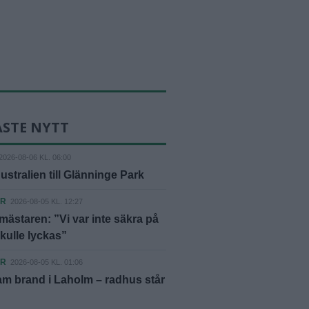
ASTE NYTT
2026-08-06 KL. 06:00
ustralien till Glänninge Park
ER
2026-08-05 KL. 12:27
ästaren: ”Vi var inte säkra på
skulle lyckas”
ER
2026-08-05 KL. 01:06
m brand i Laholm – radhus står