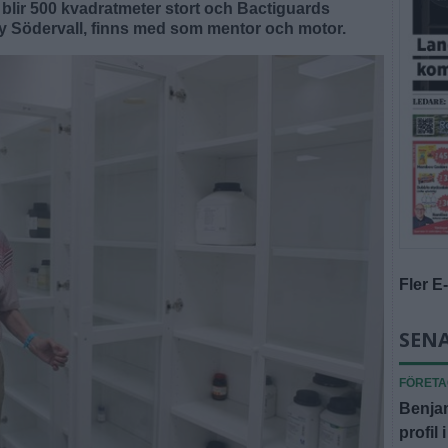
 blir 500 kvadratmeter stort och Bactiguards
lly Södervall, finns med som mentor och motor.
Fler E
SENA
FÖRET
Benjam
profil 