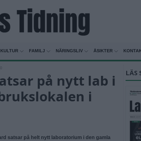
KULTUR
FAMILJ
NÄRINGSLIV
ÅSIKTER
KONTA
40
LÄS 
atsar på nytt lab i
brukslokalen i
rd satsar på helt nytt laboratorium i den gamla