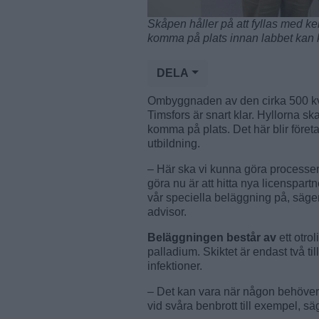
Skåpen håller på att fyllas med k
komma på plats innan labbet kan kö
DELA
Ombyggnaden av den cirka 500 kvad
Timsfors är snart klar. Hyllorna sk
komma på plats. Det här blir föret
utbildning.
– Här ska vi kunna göra processer i
göra nu är att hitta nya licenspart
vår speciella beläggning på, säger B
advisor.
Beläggningen består av
ett otrol
palladium. Skiktet är endast två till
infektioner.
– Det kan vara när någon behöver 
vid svåra benbrott till exempel, sä