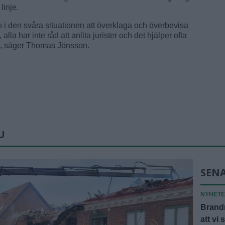
linje.
n i den svåra situationen att överklaga och överbevisa
alla har inte råd att anlita jurister och det hjälper ofta
era, säger Thomas Jönsson.
U
SEN
NYHET
Brandm
att vi 