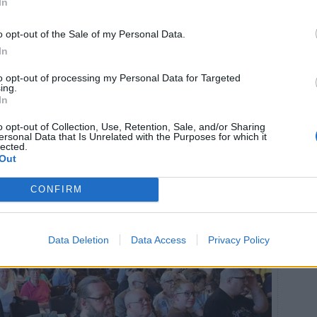
In
er politikernas svar.
t blir bara sämre och sämre. Ni sparkar på oss som
o opt-out of the Sale of my Personal Data.
kämmas för att ni inte gör mer för oss som har ett
In
lva att bli handikappade, sa en man i 50-årsåldern.
to opt-out of processing my Personal Data for Targeted
 frustration över att de inte fått de besked de hoppats
ing.
len så här.
In
ubstans överhuvudtaget. Det är samma visa hela tiden,
o opt-out of Collection, Use, Retention, Sale, and/or Sharing
ersonal Data that Is Unrelated with the Purposes for which it
arandra, tjänstemännen och staten.
lected.
Out
CONFIRM
Data Deletion
Data Access
Privacy Policy