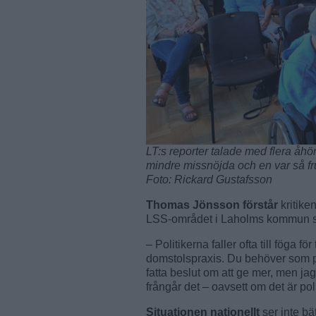
LT:s reporter talade med flera åhör
mindre missnöjda och en var så fru
Foto: Rickard Gustafsson
Thomas Jönsson förstår
kritike
LSS-området i Laholms kommun s
– Politikerna faller ofta till fög
domstolspraxis. Du behöver som pol
fatta beslut om att ge mer, men jag
frångår det – oavsett om det är polit
Situationen nationellt
ser inte bä