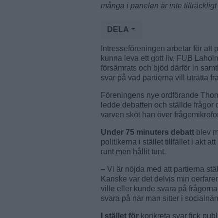
många i panelen är inte tillräcklig
DELA
Intresseföreningen arbetar för att
kunna leva ett gott liv. FUB Laho
försämrats och bjöd därför in samtl
svar på vad partierna vill uträtta f
Föreningens nye ordförande Thoma
ledde debatten och ställde frågor
varven sköt han över frågemikrof
Under 75 minuters debatt
blev m
politikerna i stället tillfället i ak
runt men hållit tunt.
– Vi är nöjda med att partierna stä
Kanske var det delvis min oerfare
ville eller kunde svara på frågorna
svara på när man sitter i social
I stället för
konkreta svar fick publ