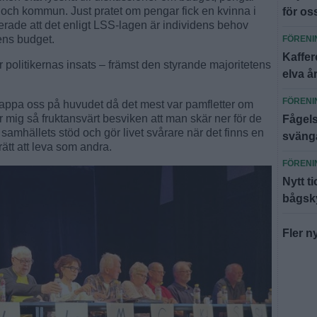
 och kommun. Just pratet om pengar fick en kvinna i
för os
terade att det enligt LSS-lagen är individens behov
ens budget.
FÖRENI
Kaffer
politikernas insats – främst den styrande majoritetens
elva å
FÖRENI
lappa oss på huvudet då det mest var pamfletter om
r mig så fruktansvärt besviken att man skär ner för de
Fågels
amhällets stöd och gör livet svårare när det finns en
svänga
rätt att leva som andra.
FÖRENI
Nytt t
bågsky
Fler n