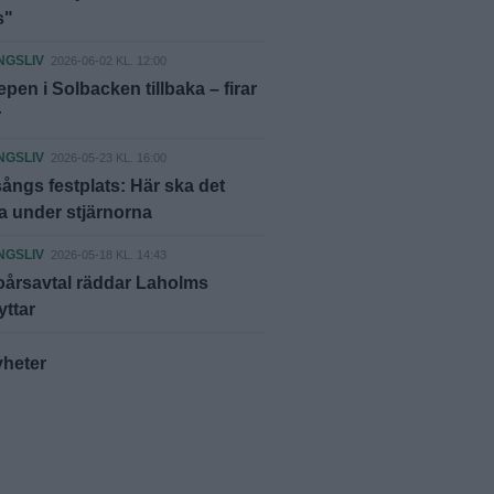
s"
NGSLIV
2026-06-02 KL. 12:00
epen i Solbacken tillbaka – firar
r
NGSLIV
2026-05-23 KL. 16:00
ångs festplats: Här ska det
 under stjärnorna
NGSLIV
2026-05-18 KL. 14:43
ioårsavtal räddar Laholms
ttar
yheter