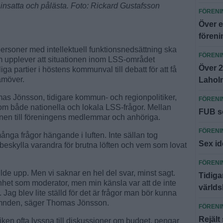
t insatta och pålästa. Foto: Rickard Gustafsson
FÖRENI
Över e
föreni
 personer med intellektuell funktionsnedsättning ska
FÖRENI
lm upplever att situationen inom LSS-området
Över 2
iga partier i höstens kommunval till debatt för att få
ramöver.
Lahol
s Jönsson, tidigare kommun- och regionpolitiker,
FÖRENI
 om både nationella och lokala LSS-frågor. Mellan
FUB sö
onen till föreningens medlemmar och anhöriga.
FÖRENI
ånga frågor hängande i luften. Inte sällan tog
Sex id
t att beskylla varandra för brutna löften och vem som lovat
FÖRENI
llde upp. Men vi saknar en hel del svar, minst sagt.
Tidiga
nhet som moderator, men min känsla var att de inte
världs
. Jag blev lite ställd för det är frågor man bör kunna
nämnden, säger Thomas Jönsson.
FÖRENI
Rejält
iken ofta lyssna till diskussioner om budget, pengar