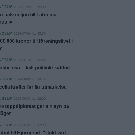
NGSLIV
2026-07-09 KL. 15:00
n halv miljon till Laholms
ngsliv
NGSLIV
2026-07-06 KL. 05:58
00 000 kronor till föreningslivet i
m
NGSLIV
2026-06-10 KL. 06:02
kte svar – fick politiskt käbbel
NGSLIV
2026-06-05 KL. 14:30
eella krafter får fin utmärkelse
NGSLIV
2026-06-03 KL. 12:00
re toppdiplomat ger sin syn på
läget
NGSLIV
2026-06-02 KL. 17:00
 stöd till Hjörnered: "Guld värt