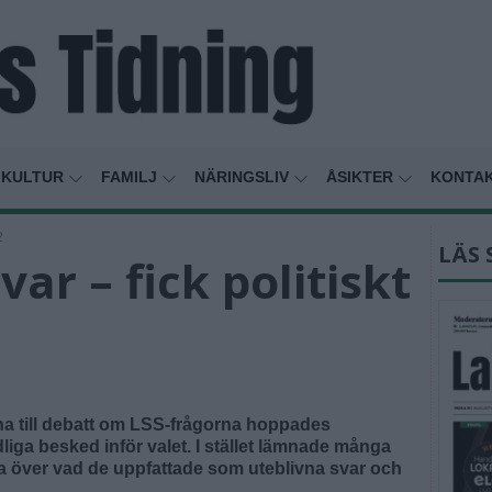
KULTUR
FAMILJ
NÄRINGSLIV
ÅSIKTER
KONTA
2
LÄS 
ar – fick politiskt
na till debatt om LSS-frågorna hoppades
ga besked inför valet. I stället lämnade många
na över vad de uppfattade som uteblivna svar och