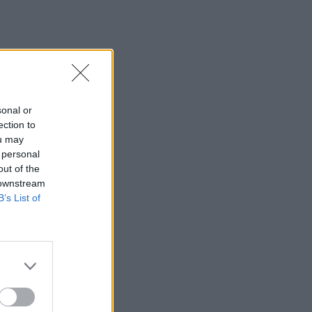
sonal or
ection to
ou may
 personal
out of the
 downstream
B’s List of