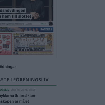
-tidningar
STE I FÖRENINGSLIV
NGSLIV
2026-07-25 KL. 05:58
yklarna är ursäkten –
skapen är målet