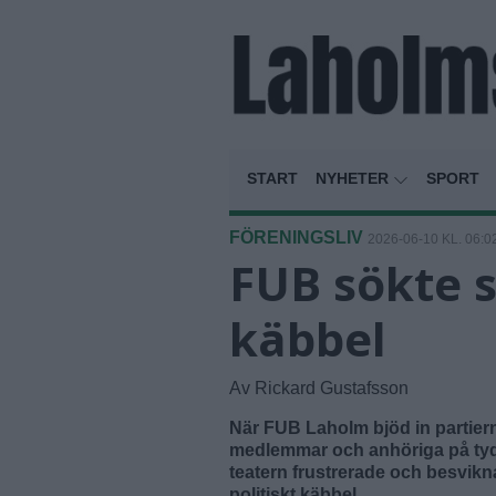
START
NYHETER
SPORT
FÖRENINGSLIV
2026-06-10 KL. 06:0
FUB sökte sv
käbbel
Av Rickard Gustafsson
När FUB Laholm bjöd in partier
medlemmar och anhöriga på tydli
teatern frustrerade och besvik
politiskt käbbel.