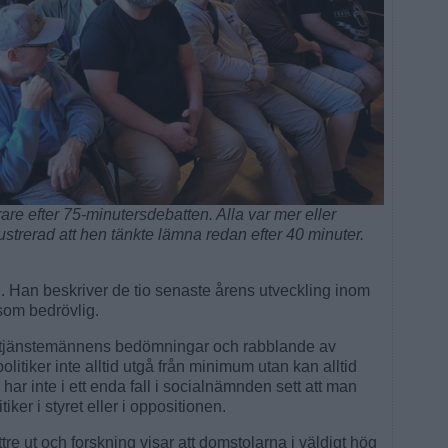
are efter 75-minutersdebatten. Alla var mer eller
strerad att hen tänkte lämna redan efter 40 minuter.
n. Han beskriver de tio senaste årens utveckling inom
om bedrövlig.
a för tjänstemännens bedömningar och rabblande av
itiker inte alltid utgå från minimum utan kan alltid
 har inte i ett enda fall i socialnämnden sett att man
iker i styret eller i oppositionen.
ttre ut och forskning visar att domstolarna i väldigt hög