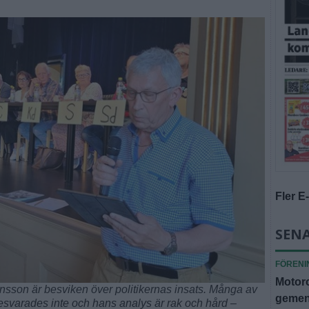
Fler E
SENA
FÖRENI
Motorc
son är besviken över politikernas insats. Många av
gemen
varades inte och hans analys är rak och hård –