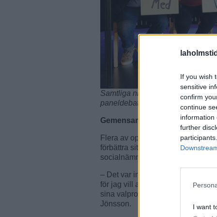
laholmsti
If you wish 
sensitive in
Samtliga nio partier som kandider
confirm you
paneldebatt. Foto: Rickard Gusta
continue se
information 
Gemensamt för
partierna denna kv
further disc
participants
Flera av oppositionspartierna, både
förbättra situationen och återupprätt
Downstream 
socialnämnden.
– Det var ingen större skillnad mot
för jag vill att det ska klarläggas i
Persona
sina valprogram, men de ska ju a
Jönsson.
I want t