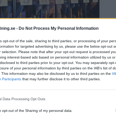
dning.se -
Do Not Process My Personal Information
to opt-out of the sale, sharing to third parties, or processing of your per
formation for targeted advertising by us, please use the below opt-out s
ar i höstens kommunval hade tackat ja till FUB:s
r selection. Please note that after your opt-out request is processed y
fsson
eing interest-based ads based on personal information utilized by us or
disclosed to third parties prior to your opt-out. You may separately opt-
äll var att samtliga sade sig vilja göra mer och bättre.
losure of your personal information by third parties on the IAB’s list of
. This information may also be disclosed by us to third parties on the
IA
 vänster och höger, uttryckte att enda sättet att
a förtroendet är att skjuta till mer pengar till
Participants
that may further disclose it to other third parties.
 vad man sa inför förra valet. Vi kommer inte att ge oss
 valrörelsen var de står. Partierna skriver fina saker i
l Data Processing Opt Outs
rbeta utifrån dem mellan valen också, säger Thomas
o opt-out of the Sharing of my personal data.