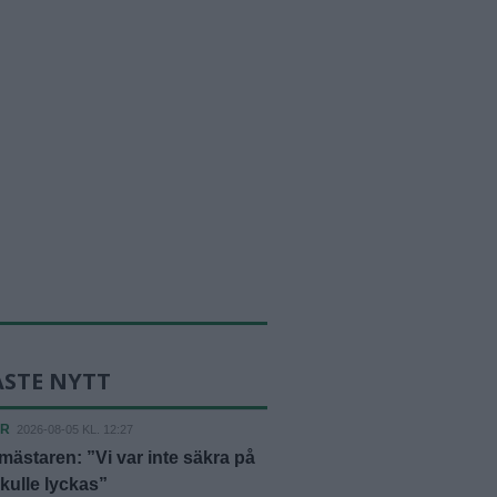
ASTE NYTT
ER
2026-08-05 KL. 12:27
ästaren: ”Vi var inte säkra på
skulle lyckas”