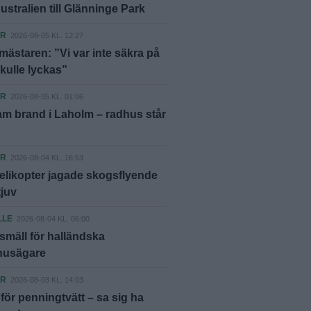
ustralien till Glänninge Park
ER
2026-08-05 KL. 12:27
ästaren: ”Vi var inte säkra på
skulle lyckas”
ER
2026-08-05 KL. 01:06
m brand i Laholm – radhus står
ER
2026-08-04 KL. 16:53
elikopter jagade skogsflyende
tjuv
LLE
2026-08-04 KL. 06:00
smäll för halländska
shusägare
ER
2026-08-03 KL. 14:03
ör penningtvätt – sa sig ha