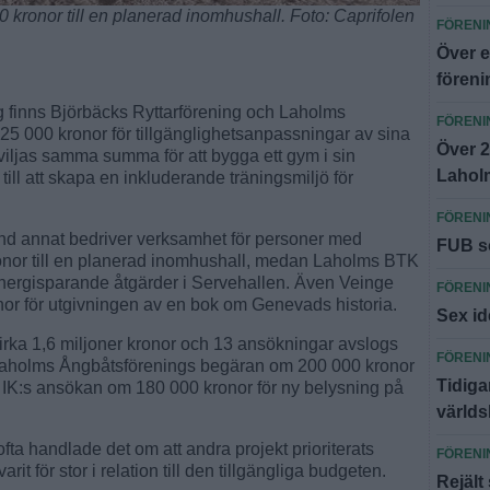
0 kronor till en planerad inomhushall. Foto: Caprifolen
FÖRENI
Över e
föreni
g finns Björbäcks Ryttarförening och Laholms
FÖRENI
 25 000 kronor för tillgänglighetsanpassningar av sina
Över 2
iljas samma summa för att bygga ett gym i sin
Lahol
 till att skapa en inkluderande träningsmiljö för
FÖRENI
and annat bedriver verksamhet för personer med
FUB sö
kronor till en planerad inomhushall, medan Laholms BTK
 energisparande åtgärder i Servehallen. Även Veinge
FÖRENI
or för utgivningen av en bok om Genevads historia.
Sex id
cirka 1,6 miljoner kronor och 13 ansökningar avslogs
FÖRENI
 Laholms Ångbåtsförenings begäran om 200 000 kronor
Tidiga
 IK:s ansökan om 180 000 kronor för ny belysning på
världs
fta handlade det om att andra projekt prioriterats
FÖRENI
it för stor i relation till den tillgängliga budgeten.
Rejält