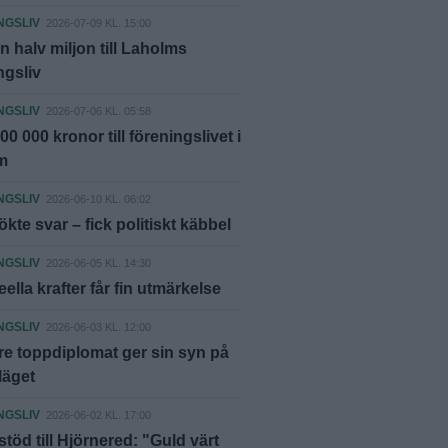
NGSLIV
2026-07-09 KL. 15:00
n halv miljon till Laholms
ngsliv
NGSLIV
2026-07-06 KL. 05:58
00 000 kronor till föreningslivet i
m
NGSLIV
2026-06-10 KL. 06:02
kte svar – fick politiskt käbbel
NGSLIV
2026-06-05 KL. 14:30
eella krafter får fin utmärkelse
NGSLIV
2026-06-03 KL. 12:00
re toppdiplomat ger sin syn på
läget
NGSLIV
2026-06-02 KL. 17:00
 stöd till Hjörnered: "Guld värt