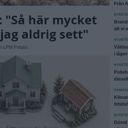
Från A
: "Så här mycket
NYHET
Brandm
jag aldrig sett"
att vi 
NYHET
Våldsa
h LPM Potatis.
i lågor
NYHET
Polish
diesel
SAMHÄ
Klimat
fritid
NYHET
Dömd f