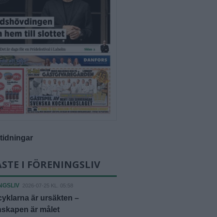
-tidningar
STE I FÖRENINGSLIV
NGSLIV
2026-07-25 KL. 05:58
yklarna är ursäkten –
skapen är målet