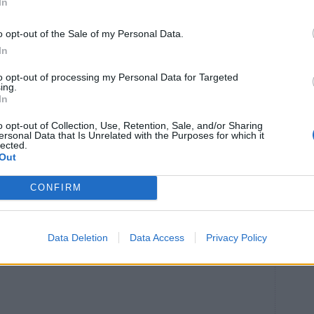
In
gnad lokal och installation av luftvärmepump – 52
o opt-out of the Sale of my Personal Data.
 diskmaskin och luftvärmepump – 55 000 kr
In
00 kr
to opt-out of processing my Personal Data for Targeted
ing.
In
p – 85 000 kr
aration av fasad och ytterdörr – 10 812 kr
o opt-out of Collection, Use, Retention, Sale, and/or Sharing
ersonal Data that Is Unrelated with the Purposes for which it
lected.
panna, hjärtstartare och HLR-utbildning – 200 000 kr
Out
lfshop till möteslokal – 65 000 kr
CONFIRM
tbollsplan – 180 000 kr
fotbollsplan – 130 000 kr
Data Deletion
Data Access
Privacy Policy