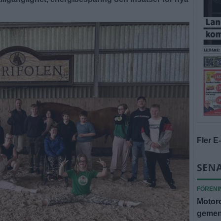
Fler E
SENA
FÖRENI
Motorc
gemen