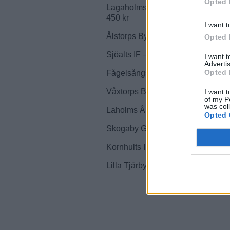
Opted 
Lagaholms Bågskytteklubb – Ombyg
450 kr
I want t
Ålstorps Bygdegårdsförening – Ny
Opted 
Sjöalts IF – Nytt vattenfilter – 60 0
I want 
Advertis
Opted 
Fågelsångs Festplats – Nytt avlop
Våxtorps Bygdegårdsförening – Rep
I want t
of my P
was col
Laholms Ångbåtsförening – Ny ång
Opted 
Skogaby Golfklubb – Ombyggnad go
Kornhults IK – Ny belysning till fo
Lilla Tjärby IK – Ny belysning till 