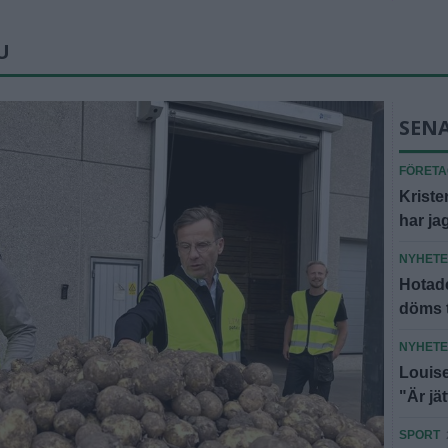
U
SEN
FÖRET
Kriste
har jag
NYHET
Hotade
döms t
NYHET
Louise
"Är jä
SPORT