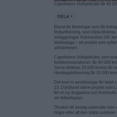
Caprifolens Voltigeklubb får 40 00
DELA
Bland de föreningar som får bidra
Ryttarförening, som båda tilldelas
anläggningar. Ränneslövs GIF bev
klubbstuga – ett projekt som syftar
allmänheten.
Caprifolens Voltigeklubb, som bl
funktionsvariationer, får 40 000 
Serve tilldelas 25 000 kronor för
Hembygdsförening får 10 000 kron
Det kom in ansökningar för totalt 
13. Däribland större projekt som
för en ny ångpanna och Kornhults
sin fotbollsplan.
Orsaker till avslag varierade men o
högre eller att den sökta summan var