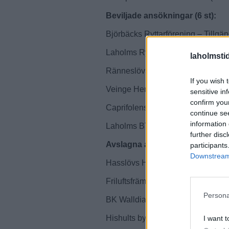
Beviljade ansökningar (6 st):
Björbäcks Ryttarförening – Tillgä
Laholms Ryttarförening – Tillgän
laholmsti
Ränneslövs GIF – Renovering/byg
If you wish 
Veinge Hembygdsförening – Utgiv
sensitive in
confirm you
Caprifolens Voltigeklubb – Bygga i
continue se
information 
Laholms BTK Serve – Energispara
further disc
Avslagna ansökningar (13 st):
participants
Downstream 
Hasslövs Hembygdsförening – Re
Friluftsfrämjandet Knäred – Ny gr
Persona
BK Walldia – Renovering klubbstu
Hishults byalag – Renovering av b
I want t