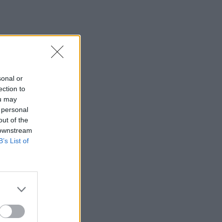
sonal or
ection to
ou may
 personal
out of the
 downstream
B’s List of