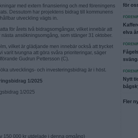
för os
ökningar med extern finansiering och med föreningens
erats. Dessutom har projektens bidrag till kommunens
FÖRENI
hållbar utveckling vägts in.
Kaffer
atta för årets två bidragsomgångar, vilket innebär att
elva å
ör nästa ansökningsomgång, som stänger 31 oktober.
FÖRENI
holm, vilket är glädjande men innebär också att trycket
Fågels
vi varit tvungna att göra svåra prioriteringar, säger
dförande Gudrun Pettersson (C).
svänga
söka utvecklings- och investeringsbidrag är i höst.
FÖRENI
Nytt t
ringsbidrag 1/2025
bågsky
ngsbidrag 1/2025
Fler n
arav 150 000 kr utdelade i denna omgång)