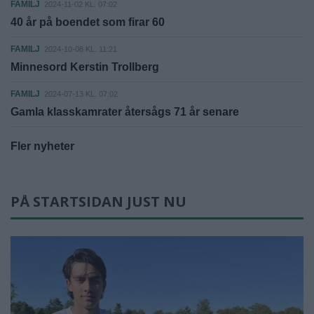
FAMILJ
2024-11-02 KL. 07:02
40 år på boendet som firar 60
FAMILJ
2024-10-08 KL. 11:21
Minnesord Kerstin Trollberg
FAMILJ
2024-07-13 KL. 07:02
Gamla klasskamrater återsågs 71 år senare
Fler nyheter
PÅ STARTSIDAN JUST NU