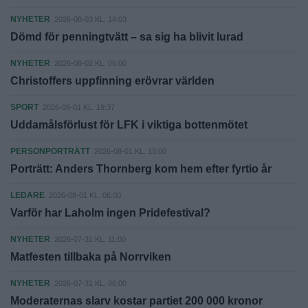
NYHETER
2026-08-03 KL. 14:03
Dömd för penningtvätt – sa sig ha blivit lurad
NYHETER
2026-08-02 KL. 06:00
Christoffers uppfinning erövrar världen
SPORT
2026-08-01 KL. 19:37
Uddamålsförlust för LFK i viktiga bottenmötet
PERSONPORTRÄTT
2026-08-01 KL. 13:00
Porträtt: Anders Thornberg kom hem efter fyrtio år
LEDARE
2026-08-01 KL. 06:00
Varför har Laholm ingen Pridefestival?
NYHETER
2026-07-31 KL. 11:00
Matfesten tillbaka på Norrviken
NYHETER
2026-07-31 KL. 06:00
Moderaternas slarv kostar partiet 200 000 kronor