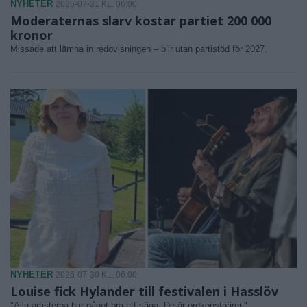
NYHETER
2026-07-31 KL. 06:00
Moderaternas slarv kostar partiet 200 000
kronor
Missade att lämna in redovisningen – blir utan partistöd för 2027.
NYHETER
2026-07-30 KL. 06:00
Louise fick Hylander till festivalen i Hasslöv
"Alla artisterna har något bra att säga. De är ordkonstnärer."