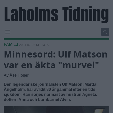
FAMILJ
2024-07-03 KL. 13:00
Minnesord: Ulf Matson
var en äkta "murvel"
Av Åse Höijer
Den legendariske journalisten Ulf Matson, Mardal,
Ängelholm, har avlidit 80 år gammal efter en tids
sjukdom. Han sörjes närmast av hustrun Agneta,
dottern Anna och barnbarnet Alvin.