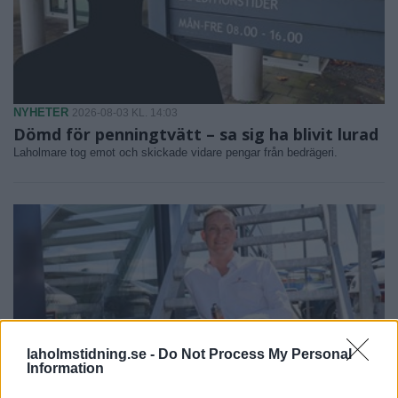
NYHETER
2026-08-03 KL. 14:03
Dömd för penningtvätt – sa sig ha blivit lurad
Laholmare tog emot och skickade vidare pengar från bedrägeri.
laholmstidning.se -
Do Not Process My Personal
Information