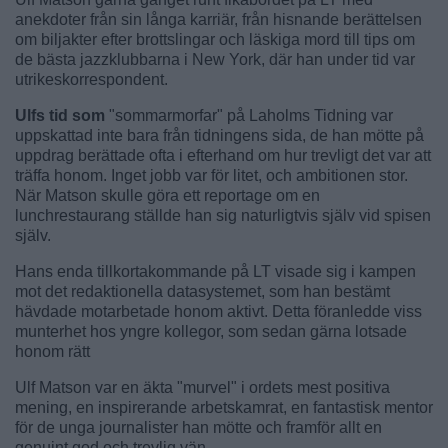
anekdoter från sin långa karriär, från hisnande berättelsen
om biljakter efter brottslingar och läskiga mord till tips om
de bästa jazzklubbarna i New York, där han under tid var
utrikeskorrespondent.
Ulfs tid som
"sommarmorfar" på Laholms Tidning var
uppskattad inte bara från tidningens sida, de han mötte på
uppdrag berättade ofta i efterhand om hur trevligt det var att
träffa honom. Inget jobb var för litet, och ambitionen stor.
När Matson skulle göra ett reportage om en
lunchrestaurang ställde han sig naturligtvis själv vid spisen
själv.
Hans enda tillkortakommande på LT visade sig i kampen
mot det redaktionella datasystemet, som han bestämt
hävdade motarbetade honom aktivt. Detta föranledde viss
munterhet hos yngre kollegor, som sedan gärna lotsade
honom rätt
Ulf Matson var en äkta "murvel" i ordets mest positiva
mening, en inspirerande arbetskamrat, en fantastisk mentor
för de unga journalister han mötte och framför allt en
genuint god och trevlig vän.