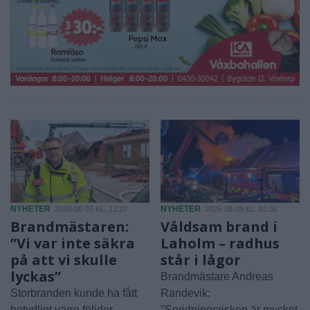
NYHETER
NYHETER
2026-08-05 KL. 12:27
2026-08-05 KL. 01:06
Brandmästaren:
Våldsam brand i
”Vi var inte säkra
Laholm – radhus
på att vi skulle
står i lågor
lyckas”
Brandmästare Andreas
Storbranden kunde ha fått
Randevik:
betydligt värre följder.
"Spridningsrisken är mycket