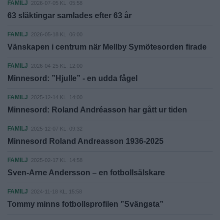
FAMILJ
2026-07-05 KL. 05:58
63 släktingar samlades efter 63 år
FAMILJ
2026-05-18 KL. 06:00
Vänskapen i centrum när Mellby Symötesorden firade
FAMILJ
2026-04-25 KL. 12:00
Minnesord: ”Hjulle” - en udda fågel
FAMILJ
2025-12-14 KL. 14:00
Minnesord: Roland Andréasson har gått ur tiden
FAMILJ
2025-12-07 KL. 09:32
Minnesord Roland Andreasson 1936-2025
FAMILJ
2025-02-17 KL. 14:58
Sven-Arne Andersson – en fotbollsälskare
FAMILJ
2024-11-18 KL. 15:58
Tommy minns fotbollsprofilen ”Svängsta”