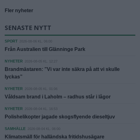
Fler nyheter
SENASTE NYTT
SPORT
2026-08-06 KL. 06:00
Från Australien till Glänninge Park
NYHETER
2026-08-05 KL. 12:27
Brandmästaren: ”Vi var inte säkra på att vi skulle
lyckas”
NYHETER
2026-08-05 KL. 01:06
Våldsam brand i Laholm – radhus står i lågor
NYHETER
2026-08-04 KL. 16:53
Polishelikopter jagade skogsflyende dieseltjuv
SAMHÄLLE
2026-08-04 KL. 06:00
Klimatsmäll för halländska fritidshusägare