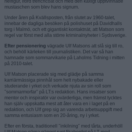
helfigur, iförd trenchcoat och med den kaxigt upptvinnade
mustaschen som blev hans signum.
Under åren på Kvällsposten, från slutet av 1960-talet,
innebar de dagliga besöken på polishuset på Davidhalls
torg i Malmö, och ett gigantiskt kontaktnät, att Matson som
regel var först med alla större kriminalnyheter i Sydsverige.
Efter pensionering
vägrade Ulf Matsons att slå sig till ro,
och behöll kärleken till journalistiken. Det var så han
hamnade som sommarvikarie på Laholms Tidning i mitten
på 2010-talet.
Ulf Matson placerade sig med glädje på samma
karriärmässiga pinnhål som helt nybakade eller
studerande i yrket och verkade njuta av sin roll som
"sommarmorfar" på LT:s redaktion. Hans insatser som
mentor och inspiratör var ovärderliga, men främst tycktes
han själv uppskatta mest att åter vara en i laget på en
redaktion, och Ulf grep sig an varenda arbetsuppgift med
samma entusiasm som en 20-åring, ny i yrket.
Efter en första, traditionell "inkilning" med tårta, underhöll
Ulf Matson gärna gänget runt fikabordet på LT med