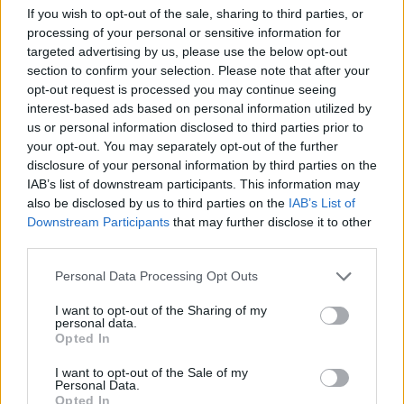
If you wish to opt-out of the sale, sharing to third parties, or
processing of your personal or sensitive information for
NYHETER
2026-08-02 KL. 06:00
targeted advertising by us, please use the below opt-out
Christoffers uppfinning erövrar världen
section to confirm your selection. Please note that after your
opt-out request is processed you may continue seeing
Som trippelamputerad visste han exakt vad som saknades.
interest-based ads based on personal information utilized by
us or personal information disclosed to third parties prior to
your opt-out. You may separately opt-out of the further
disclosure of your personal information by third parties on the
IAB’s list of downstream participants. This information may
also be disclosed by us to third parties on the
IAB’s List of
Downstream Participants
that may further disclose it to other
third parties.
Personal Data Processing Opt Outs
I want to opt-out of the Sharing of my
personal data.
Opted In
I want to opt-out of the Sale of my
Personal Data.
SPORT
2026-08-01 KL. 19:37
Opted In