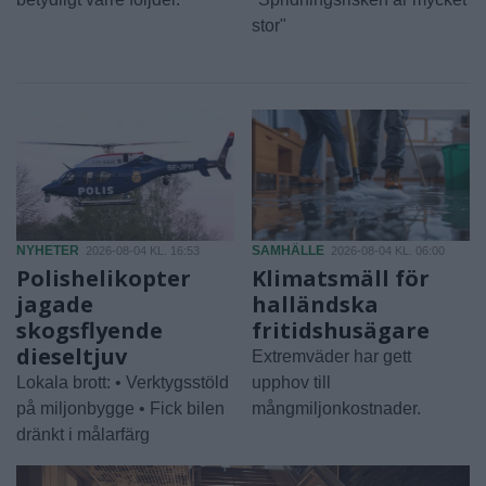
stor"
NYHETER
SAMHÄLLE
2026-08-04 KL. 16:53
2026-08-04 KL. 06:00
Polishelikopter
Klimatsmäll för
jagade
halländska
skogsflyende
fritidshusägare
dieseltjuv
Extremväder har gett
Lokala brott: • Verktygsstöld
upphov till
på miljonbygge • Fick bilen
mångmiljonkostnader.
dränkt i målarfärg