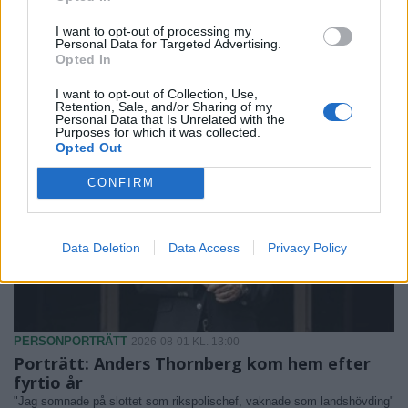
Uddamålsförlust för LFK i viktiga
bottenmötet
I want to opt-out of processing my
Föll i typisk "0-0-match": "Det kunde gått åt vilket håll som helst".
Personal Data for Targeted Advertising.
Opted In
I want to opt-out of Collection, Use,
Retention, Sale, and/or Sharing of my
Personal Data that Is Unrelated with the
Purposes for which it was collected.
Opted Out
CONFIRM
Data Deletion
Data Access
Privacy Policy
PERSONPORTRÄTT
2026-08-01 KL. 13:00
Porträtt: Anders Thornberg kom hem efter
fyrtio år
"Jag somnade på slottet som rikspolischef, vaknade som landshövding"