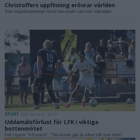
Christoffers uppfinning erövrar världen
Som trippelamputerad visste han exakt vad som saknades.
SPORT
2026-08-01 KL. 19:37
Uddamålsförlust för LFK i viktiga
bottenmötet
Föll i typisk "0-0-match": "Det kunde gått åt vilket håll som helst".