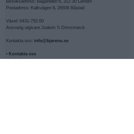
Besöksadress: Bagarliden 6, 312 30 Laholm
Postadress: Kalkvägen 6, 26936 Båstad
Växel: 0431-792 00
Ansvarig utgivare Joakim S Ormsmarck
Kontakta oss:
info@bjarenu.se
•
Kontakta oss
•
Lokalsupporter
•
Cookie- och personuppgiftspolicy
•
Tipsa oss om nyheter
•
Utebliven tidning