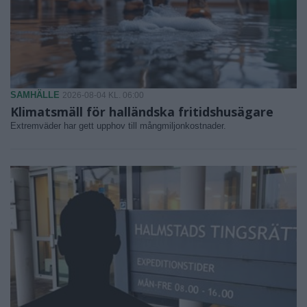
SAMHÄLLE
2026-08-04 KL. 06:00
Klimatsmäll för halländska fritidshusägare
Extremväder har gett upphov till mångmiljonkostnader.