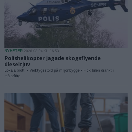
NYHETER
2026-08-04 KL. 16:53
Polishelikopter jagade skogsflyende
dieseltjuv
Lokala brott: • Verktygsstöld på miljonbygge • Fick bilen dränkt i
målarfärg