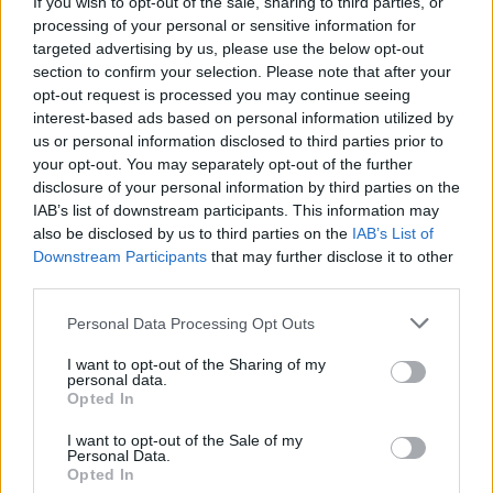
If you wish to opt-out of the sale, sharing to third parties, or
Från Australien till
Brandmästaren:
processing of your personal or sensitive information for
Glänninge Park
”Vi var inte säkra
targeted advertising by us, please use the below opt-out
på att vi skulle
Nu ska Nils hjälpa LFK att
section to confirm your selection. Please note that after your
lyckas”
opt-out request is processed you may continue seeing
klara kontraktet.
interest-based ads based on personal information utilized by
Storbranden kunde ha fått
us or personal information disclosed to third parties prior to
betydligt värre följder.
your opt-out. You may separately opt-out of the further
disclosure of your personal information by third parties on the
IAB’s list of downstream participants. This information may
also be disclosed by us to third parties on the
IAB’s List of
Downstream Participants
that may further disclose it to other
third parties.
Personal Data Processing Opt Outs
I want to opt-out of the Sharing of my
personal data.
Opted In
I want to opt-out of the Sale of my
Personal Data.
Opted In