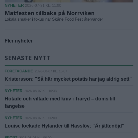
NYHETER
2026-07-31 KL. 11:00
Matfesten tillbaka på Norrviken
Lokala smaker i fokus när Skåne Food Fest återvänder
Fler nyheter
SENASTE NYTT
FÖRETAGANDE
2026-08-07 KL. 15:07
Kristersson: "Så här mycket potatis har jag aldrig sett"
NYHETER
2026-08-07 KL. 10:33
Hotade och viftade med kniv i Traryd – döms till
fängelse
NYHETER
2026-08-07 KL. 06:00
Louise lockade Hylander till Hasslöv: "Är jättenöjd"
SPORT
2026-08-06 KL. 06:00