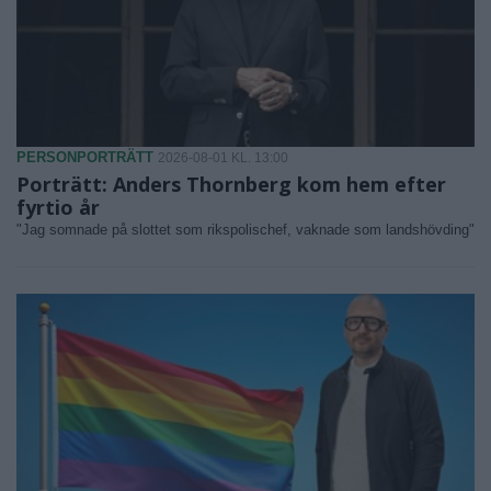
PERSONPORTRÄTT
2026-08-01 KL. 13:00
Porträtt: Anders Thornberg kom hem efter
fyrtio år
"Jag somnade på slottet som rikspolischef, vaknade som landshövding"