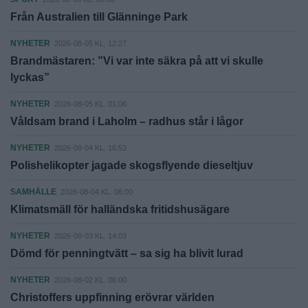
Från Australien till Glänninge Park
NYHETER
2026-08-05 KL. 12:27
Brandmästaren: ”Vi var inte säkra på att vi skulle
lyckas”
NYHETER
2026-08-05 KL. 01:06
Våldsam brand i Laholm – radhus står i lågor
NYHETER
2026-08-04 KL. 16:53
Polishelikopter jagade skogsflyende dieseltjuv
SAMHÄLLE
2026-08-04 KL. 06:00
Klimatsmäll för halländska fritidshusägare
NYHETER
2026-08-03 KL. 14:03
Dömd för penningtvätt – sa sig ha blivit lurad
NYHETER
2026-08-02 KL. 06:00
Christoffers uppfinning erövrar världen