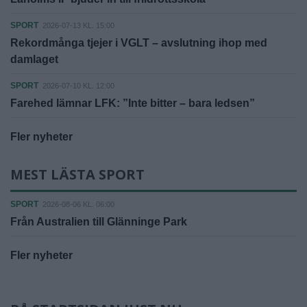
SPORT
2026-07-13 KL. 15:00
Rekordmånga tjejer i VGLT – avslutning ihop med
damlaget
SPORT
2026-07-10 KL. 12:00
Farehed lämnar LFK: ”Inte bitter – bara ledsen”
Fler nyheter
MEST LÄSTA SPORT
SPORT
2026-08-06 KL. 06:00
Från Australien till Glänninge Park
Fler nyheter