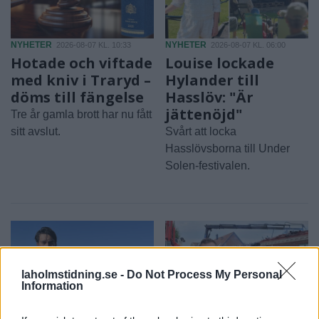
NYHETER
NYHETER
2026-08-07 KL. 10:33
2026-08-07 KL. 06:00
Hotade och viftade
Louise lockade
med kniv i Traryd –
Hylander till
döms till fängelse
Hasslöv: "Är
jättenöjd"
Tre år gamla brott har nu fått
sitt avslut.
Svårt att locka
Hasslövsborna till Under
Solen-festivalen.
laholmstidning.se -
Do Not Process My Personal
Information
SPORT
NYHETER
2026-08-06 KL. 06:00
2026-08-05 KL. 12:27