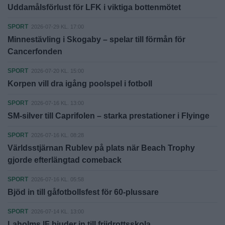
Uddamålsförlust för LFK i viktiga bottenmötet
SPORT
2026-07-29 KL. 17:00
Minnestävling i Skogaby – spelar till förmån för
Cancerfonden
SPORT
2026-07-20 KL. 15:00
Korpen vill dra igång poolspel i fotboll
SPORT
2026-07-16 KL. 13:00
SM-silver till Caprifolen – starka prestationer i Flyinge
SPORT
2026-07-16 KL. 08:28
Världsstjärnan Rublev på plats när Beach Trophy
gjorde efterlängtad comeback
SPORT
2026-07-16 KL. 05:58
Bjöd in till gåfotbollsfest för 60-plussare
SPORT
2026-07-14 KL. 13:00
Laholms IF bjuder in till friidrottsskola