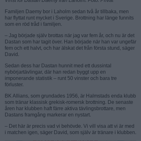
Vinst för Dastan Daemy från Laholm. Foto: Privat
Familjen Daemy bor i Laholm sedan två år tillbaka, men
har flyttat runt mycket i Sverige. Brottning har länge funnits
som en röd tråd i familjen.
– Jag började själv brottas när jag var fem år, och nu är det
Dastan som har tagit över. Han började när han var ungefär
fem och ett halvt, och har älskat det från första stund, säger
David.
Sedan dess har Dastan hunnit med ett dussintal
nybörjartävlingar, där han redan byggt upp en
imponerande statistik – runt 50 vinster och bara tre
förluster.
BK Allians, som grundades 1956, är Halmstads enda klubb
som tränar klassisk grekisk-romersk brottning. De senaste
åren har klubben haft färre aktiva tävlingsbrottare, men
Dastans framgång markerar en nystart.
– Det här är precis vad vi behövde. Vi vill visa att vi är med
i matchen igen, säger David, som själv är tränare i klubben.