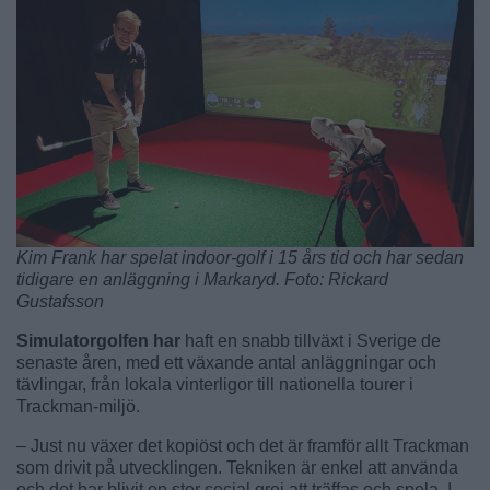
Kim Frank har spelat indoor-golf i 15 års tid och har sedan
tidigare en anläggning i Markaryd. Foto: Rickard
Gustafsson
Simulatorgolfen har
haft en snabb tillväxt i Sverige de
senaste åren, med ett växande antal anläggningar och
tävlingar, från lokala vinterligor till nationella tourer i
Trackman-miljö.
– Just nu växer det kopiöst och det är framför allt Trackman
som drivit på utvecklingen. Tekniken är enkel att använda
och det har blivit en stor social grej att träffas och spela. I