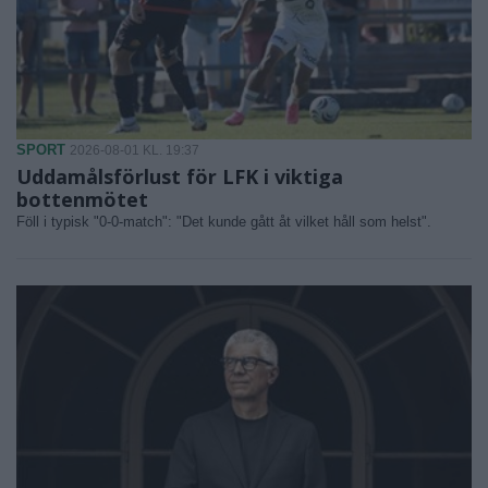
SPORT
2026-08-01 KL. 19:37
Uddamålsförlust för LFK i viktiga
bottenmötet
Föll i typisk "0-0-match": "Det kunde gått åt vilket håll som helst".