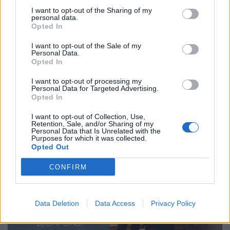
I want to opt-out of the Sharing of my
personal data.
NYHETER
NYHETER
2026-08-05 KL. 12:27
2026-08-05 KL. 01:06
Opted In
Brandmästaren:
Våldsam brand i
I want to opt-out of the Sale of my
”Vi var inte säkra
Laholm – radhus
Personal Data.
på att vi skulle
står i lågor
Opted In
lyckas”
Brandmästare Andreas
I want to opt-out of processing my
Storbranden kunde ha fått
Randevik:
Personal Data for Targeted Advertising.
Opted In
betydligt värre följder.
"Spridningsrisken är mycket
stor"
I want to opt-out of Collection, Use,
Retention, Sale, and/or Sharing of my
Personal Data that Is Unrelated with the
Purposes for which it was collected.
Opted Out
CONFIRM
Data Deletion
Data Access
Privacy Policy