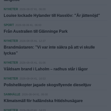
NYHETER
2026-08-07 KL. 06:00
Louise lockade Hylander till Hasslöv: "Är jättenöjd"
SPORT
2026-08-06 KL. 06:00
Från Australien till Glänninge Park
NYHETER
2026-08-05 KL. 12:27
Brandmästaren: ”Vi var inte säkra på att vi skulle
lyckas”
NYHETER
2026-08-05 KL. 01:06
Våldsam brand i Laholm – radhus står i lågor
NYHETER
2026-08-04 KL. 16:53
Polishelikopter jagade skogsflyende dieseltjuv
SAMHÄLLE
2026-08-04 KL. 06:00
Klimatsmäll för halländska fritidshusägare
NYHETER
2026-08-03 KL. 14:03