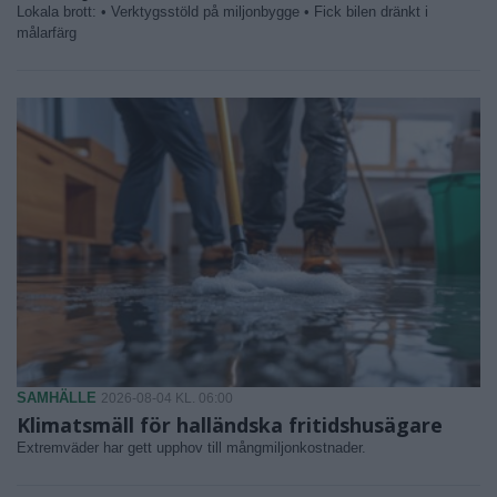
Lokala brott: • Verktygsstöld på miljonbygge • Fick bilen dränkt i
målarfärg
SAMHÄLLE
2026-08-04 KL. 06:00
Klimatsmäll för halländska fritidshusägare
Extremväder har gett upphov till mångmiljonkostnader.