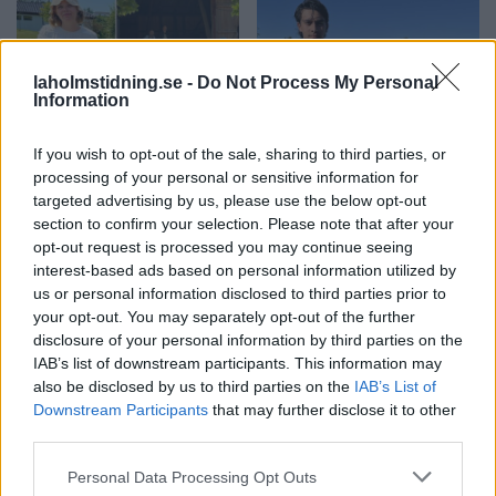
laholmstidning.se -
Do Not Process My Personal
Information
NYHETER
SPORT
2026-08-07 KL. 06:00
2026-08-06 KL. 06:00
If you wish to opt-out of the sale, sharing to third parties, or
Louise lockade
Från Australien till
processing of your personal or sensitive information for
Hylander till
Glänninge Park
targeted advertising by us, please use the below opt-out
Hasslöv: "Är
Nu ska Nils hjälpa LFK att
section to confirm your selection. Please note that after your
jättenöjd"
klara kontraktet.
opt-out request is processed you may continue seeing
Svårt att locka
interest-based ads based on personal information utilized by
Hasslövsborna till Under
us or personal information disclosed to third parties prior to
your opt-out. You may separately opt-out of the further
Solen-festivalen.
disclosure of your personal information by third parties on the
IAB’s list of downstream participants. This information may
also be disclosed by us to third parties on the
IAB’s List of
Downstream Participants
that may further disclose it to other
third parties.
Personal Data Processing Opt Outs