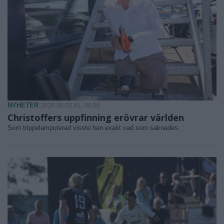
NYHETER
2026-08-02 KL. 06:00
Christoffers uppfinning erövrar världen
Som trippelamputerad visste han exakt vad som saknades.