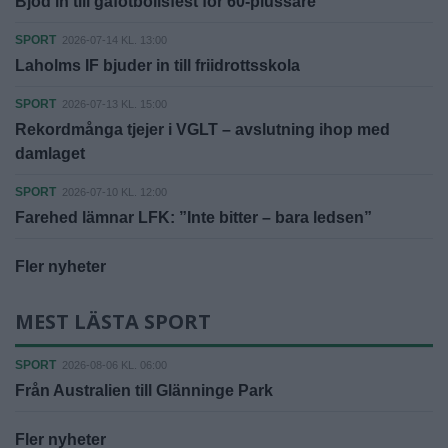
Bjöd in till gåfotbollsfest för 60-plussare
SPORT
2026-07-14 KL. 13:00
Laholms IF bjuder in till friidrottsskola
SPORT
2026-07-13 KL. 15:00
Rekordmånga tjejer i VGLT – avslutning ihop med
damlaget
SPORT
2026-07-10 KL. 12:00
Farehed lämnar LFK: ”Inte bitter – bara ledsen”
Fler nyheter
MEST LÄSTA SPORT
SPORT
2026-08-06 KL. 06:00
Från Australien till Glänninge Park
Fler nyheter