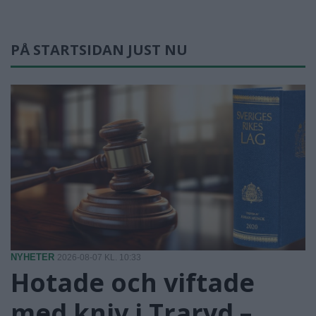
PÅ STARTSIDAN JUST NU
NYHETER
2026-08-07 KL. 10:33
Hotade och viftade
med kniv i Traryd –