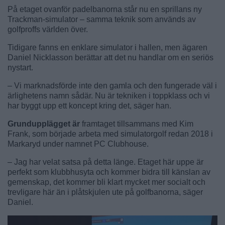
På etaget ovanför padelbanorna står nu en sprillans ny
Trackman-simulator – samma teknik som används av
golfproffs världen över.
Tidigare fanns en enklare simulator i hallen, men ägaren
Daniel Nicklasson berättar att det nu handlar om en seriös
nystart.
– Vi marknadsförde inte den gamla och den fungerade väl i
ärlighetens namn sådär. Nu är tekniken i toppklass och vi
har byggt upp ett koncept kring det, säger han.
Grundupplägget är
framtaget tillsammans med Kim
Frank, som började arbeta med simulatorgolf redan 2018 i
Markaryd under namnet PC Clubhouse.
– Jag har velat satsa på detta länge. Etaget här uppe är
perfekt som klubbhusyta och kommer bidra till känslan av
gemenskap, det kommer bli klart mycket mer socialt och
trevligare här än i plåtskjulen ute på golfbanorna, säger
Daniel.