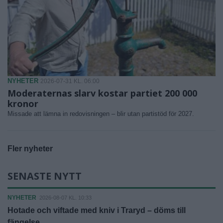
NYHETER
2026-07-31 KL. 06:00
Moderaternas slarv kostar partiet 200 000
kronor
Missade att lämna in redovisningen – blir utan partistöd för 2027.
Fler nyheter
SENASTE NYTT
NYHETER
2026-08-07 KL. 10:33
Hotade och viftade med kniv i Traryd – döms till
fängelse