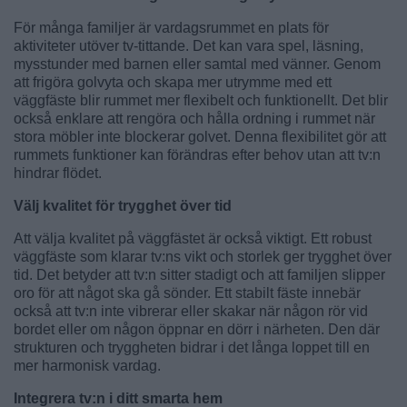
För många familjer är vardagsrummet en plats för
aktiviteter utöver tv-tittande. Det kan vara spel, läsning,
mysstunder med barnen eller samtal med vänner. Genom
att frigöra golvyta och skapa mer utrymme med ett
väggfäste blir rummet mer flexibelt och funktionellt. Det blir
också enklare att rengöra och hålla ordning i rummet när
stora möbler inte blockerar golvet. Denna flexibilitet gör att
rummets funktioner kan förändras efter behov utan att tv:n
hindrar flödet.
Välj kvalitet för trygghet över tid
Att välja kvalitet på väggfästet är också viktigt. Ett robust
väggfäste som klarar tv:ns vikt och storlek ger trygghet över
tid. Det betyder att tv:n sitter stadigt och att familjen slipper
oro för att något ska gå sönder. Ett stabilt fäste innebär
också att tv:n inte vibrerar eller skakar när någon rör vid
bordet eller om någon öppnar en dörr i närheten. Den där
strukturen och tryggheten bidrar i det långa loppet till en
mer harmonisk vardag.
Integrera tv:n i ditt smarta hem