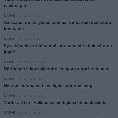
casinospel
NATIVE
2026-07-06 KL. 16:07
Så skapar du en lyckad sommar för barnen utan stora
kostnader
NATIVE
2026-07-06 KL. 08:21
Fysisk butik vs. näthandel: hur handlar Laholmsborna
idag?
NATIVE
2026-07-05 KL. 16:02
Därför kan tidiga takkontroller spara stora kostnader
NATIVE
2026-06-26 KL. 11:09
När spelautomater blev digital underhållning
NATIVE
2026-06-26 KL. 11:05
Varför allt fler i Halland väljer digitala fritidsaktiviteter
NATIVE
2026-06-21 KL. 11:38