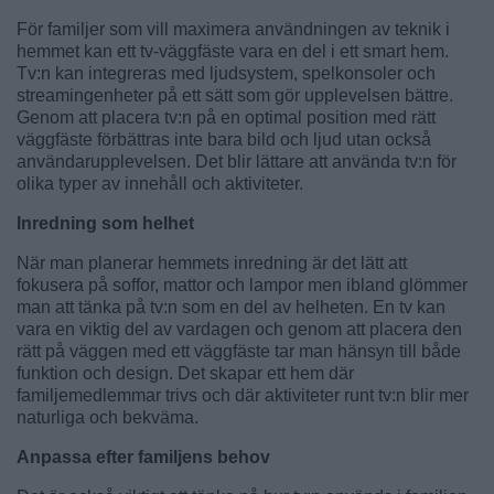
För familjer som vill maximera användningen av teknik i
hemmet kan ett tv-väggfäste vara en del i ett smart hem.
Tv:n kan integreras med ljudsystem, spelkonsoler och
streamingenheter på ett sätt som gör upplevelsen bättre.
Genom att placera tv:n på en optimal position med rätt
väggfäste förbättras inte bara bild och ljud utan också
användarupplevelsen. Det blir lättare att använda tv:n för
olika typer av innehåll och aktiviteter.
Inredning som helhet
När man planerar hemmets inredning är det lätt att
fokusera på soffor, mattor och lampor men ibland glömmer
man att tänka på tv:n som en del av helheten. En tv kan
vara en viktig del av vardagen och genom att placera den
rätt på väggen med ett väggfäste tar man hänsyn till både
funktion och design. Det skapar ett hem där
familjemedlemmar trivs och där aktiviteter runt tv:n blir mer
naturliga och bekväma.
Anpassa efter familjens behov