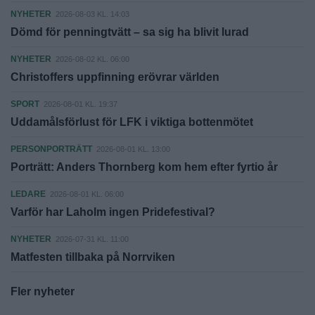
NYHETER
2026-08-03 KL. 14:03
Dömd för penningtvätt – sa sig ha blivit lurad
NYHETER
2026-08-02 KL. 06:00
Christoffers uppfinning erövrar världen
SPORT
2026-08-01 KL. 19:37
Uddamålsförlust för LFK i viktiga bottenmötet
PERSONPORTRÄTT
2026-08-01 KL. 13:00
Porträtt: Anders Thornberg kom hem efter fyrtio år
LEDARE
2026-08-01 KL. 06:00
Varför har Laholm ingen Pridefestival?
NYHETER
2026-07-31 KL. 11:00
Matfesten tillbaka på Norrviken
Fler nyheter