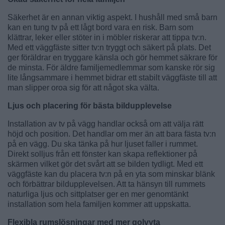
Säkerhet är en annan viktig aspekt. I hushåll med små barn
kan en tung tv på ett lågt bord vara en risk. Barn som
klättrar, leker eller stöter in i möbler riskerar att tippa tv:n.
Med ett väggfäste sitter tv:n tryggt och säkert på plats. Det
ger föräldrar en tryggare känsla och gör hemmet säkrare för
de minsta. För äldre familjemedlemmar som kanske rör sig
lite långsammare i hemmet bidrar ett stabilt väggfäste till att
man slipper oroa sig för att något ska välta.
Ljus och placering för bästa bildupplevelse
Installation av tv på vägg handlar också om att välja rätt
höjd och position. Det handlar om mer än att bara fästa tv:n
på en vägg. Du ska tänka på hur ljuset faller i rummet.
Direkt solljus från ett fönster kan skapa reflektioner på
skärmen vilket gör det svårt att se bilden tydligt. Med ett
väggfäste kan du placera tv:n på en yta som minskar blänk
och förbättrar bildupplevelsen. Att ta hänsyn till rummets
naturliga ljus och sittplatser ger en mer genomtänkt
installation som hela familjen kommer att uppskatta.
Flexibla rumslösningar med mer golvyta