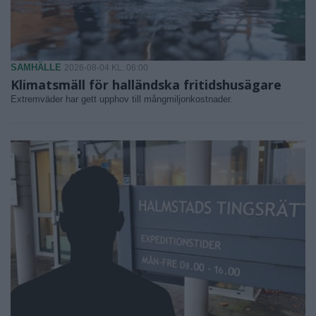
SAMHÄLLE
2026-08-04 KL. 06:00
Klimatsmäll för halländska fritidshusägare
Extremväder har gett upphov till mångmiljonkostnader.