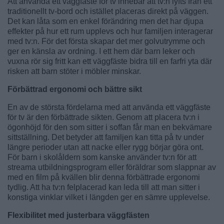
Att använda ett väggfäste för tv innebär att tv:n lyfts från ett
traditionellt tv-bord och istället placeras direkt på väggen.
Det kan låta som en enkel förändring men det har djupa
effekter på hur ett rum upplevs och hur familjen interagerar
med tv:n. För det första skapar det mer golvutrymme och
ger en känsla av ordning. I ett hem där barn leker och
vuxna rör sig fritt kan ett väggfäste bidra till en farfri yta där
risken att barn stöter i möbler minskar.
Förbättrad ergonomi och bättre sikt
En av de största fördelarna med att använda ett väggfäste
för tv är den förbättrade sikten. Genom att placera tv:n i
ögonhöjd för den som sitter i soffan får man en bekvämare
sittställning. Det betyder att familjen kan titta på tv under
längre perioder utan att nacke eller rygg börjar göra ont.
För barn i skolåldern som kanske använder tv:n för att
streama utbildningsprogram eller föräldrar som slappnar av
med en film på kvällen blir denna förbättrade ergonomi
tydlig. Att ha tv:n felplacerad kan leda till att man sitter i
konstiga vinklar vilket i längden ger en sämre upplevelse.
Flexibilitet med justerbara väggfästen