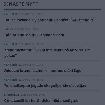
SENASTE NYTT
NYHETER
2026-08-07 KL. 06:00
Louise lockade Hylander till Hasslöv: "Är jättenöjd"
SPORT
2026-08-06 KL. 06:00
Från Australien till Glänninge Park
NYHETER
2026-08-05 KL. 12:27
Brandmästaren: ”Vi var inte säkra på att vi skulle
lyckas”
NYHETER
2026-08-05 KL. 01:06
Våldsam brand i Laholm – radhus står i lågor
NYHETER
2026-08-04 KL. 16:53
Polishelikopter jagade skogsflyende dieseltjuv
SAMHÄLLE
2026-08-04 KL. 06:00
Klimatsmäll för halländska fritidshusägare