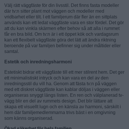
Välj rätt väggfäste för din livsstil. Det finns fasta modeller
där tv:n sitter plant mot väggen och modeller med
vridbarhet eller tilt. I ett familjerum där fler än en sittplats
används kan ett ledat väggfäste vara en stor fördel. Det gör
att du kan vinkla skärmen efter behov så att alla i rummet
får en bra bild. Om tv:n är i ett öppet kök och vardagsrum
kan ett flexibelt väggfäste göra det lätt att ändra riktning
beroende på var familjen befinner sig under måltider eller
samtal.
Estetik och inredningsharmoni
Estetiskt bidrar ett väggfäste till ett mer stilrent hem. Det ger
ett minimalistiskt intryck och kan vara en del av den
inredningsstil du vill ha. Genom att fästa tv:n på väggen
med ett diskret väggfäste kan kablar döljas i väggen eller
organiseras snyggt längs listen. En ren och välplanerad tv-
vägg blir en del av rummets design. Det blir lättare att
skapa ett visuellt lugn och en känsla av harmoni, särskilt i
hem där familjemedlemmarna trivs bäst i en omgivning
som känns organiserad.
Ökad säkerhet för hela familjen