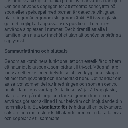
Det är också viktigt att tänka på hur tv:n används i familjen.
Om den används dagligen för att streama serier, titta på
sport eller spela spel med barnen är det extra viktigt att
placeringen är ergonomiskt genomtänkt. Ett tv-väggfäste
gör det möjligt att anpassa tv:ns position till den mest
använda sittplatsen i rummet. Det bidrar till att alla i
familjen kan njuta av innehållet utan att behöva anstränga
sig fysiskt.
Sammanfattning och slutsats
Genom att kombinera funktionalitet och estetik får ditt hem
ett naturligt fokuspunkt som bidrar till trivsel. Vägghållare
för tv är ett enkelt men betydelsefullt verktyg för att skapa
ett mer familjevänligt och harmoniskt hem. Det handlar om
att se tv:n som en del av inredningen och som en central
punkt i familjens vardag. Att ta tid att välja rätt väggfäste,
placera tv:n på rätt höjd och tänka igenom hur rummet
används gör stor skillnad i hur bekväm och inbjudande din
hemmiljö blir. Ett
väggfäste för tv
bidrar till en bekvämare,
säkrare och mer estetiskt tilltalande hemmiljö där alla trivs
och kopplar av tillsammans.