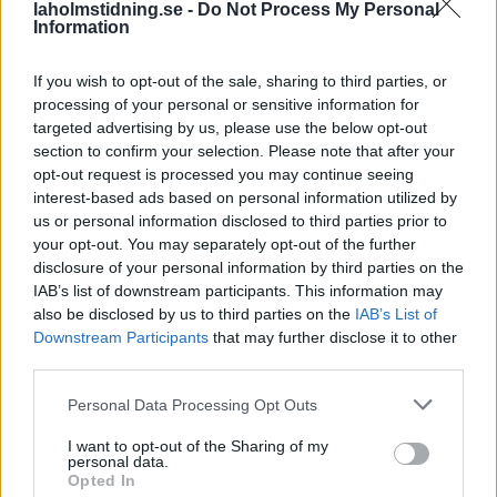
laholmstidning.se -
Do Not Process My Personal
Information
If you wish to opt-out of the sale, sharing to third parties, or
processing of your personal or sensitive information for
targeted advertising by us, please use the below opt-out
section to confirm your selection. Please note that after your
opt-out request is processed you may continue seeing
interest-based ads based on personal information utilized by
us or personal information disclosed to third parties prior to
NYHETER
NYHETER
2026-08-05 KL. 01:06
2026-08-04 KL. 16:53
Våldsam brand i
Polishelikopter
your opt-out. You may separately opt-out of the further
disclosure of your personal information by third parties on the
Laholm – radhus
jagade
IAB’s list of downstream participants. This information may
står i lågor
skogsflyende
also be disclosed by us to third parties on the
IAB’s List of
dieseltjuv
Brandmästare Andreas
Downstream Participants
that may further disclose it to other
Randevik:
Lokala brott: • Verktygsstöld
third parties.
"Spridningsrisken är mycket
på miljonbygge • Fick bilen
Personal Data Processing Opt Outs
stor"
dränkt i målarfärg
I want to opt-out of the Sharing of my
personal data.
Opted In