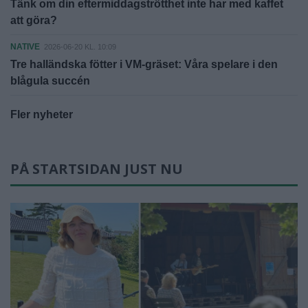
Tänk om din eftermiddagströtthet inte har med kaffet
att göra?
NATIVE
2026-06-20 KL. 10:09
Tre halländska fötter i VM-gräset: Våra spelare i den
blågula succén
Fler nyheter
PÅ STARTSIDAN JUST NU