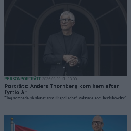
PERSONPORTRÄTT
2026-08-01 KL. 13:00
Porträtt: Anders Thornberg kom hem efter
fyrtio år
"Jag somnade på slottet som rikspolischef, vaknade som landshövding"