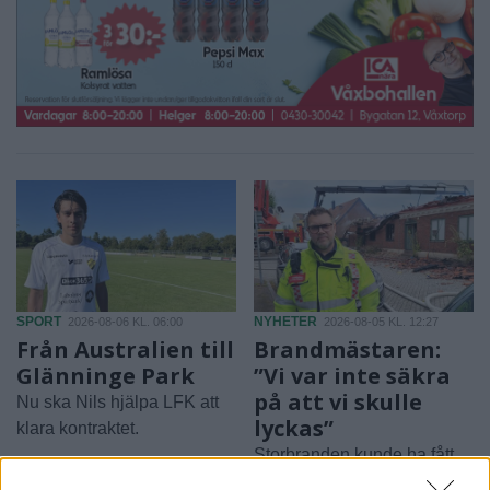
SPORT
NYHETER
2026-08-06 KL. 06:00
2026-08-05 KL. 12:27
Från Australien till
Brandmästaren:
Glänninge Park
”Vi var inte säkra
på att vi skulle
Nu ska Nils hjälpa LFK att
lyckas”
klara kontraktet.
Storbranden kunde ha fått
betydligt värre följder.