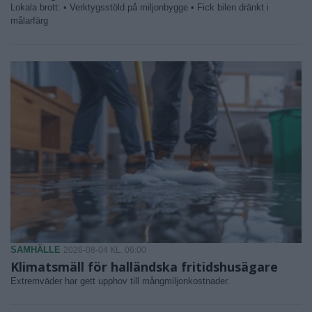
Lokala brott: • Verktygsstöld på miljonbygge • Fick bilen dränkt i
målarfärg
SAMHÄLLE
2026-08-04 KL. 06:00
Klimatsmäll för halländska fritidshusägare
Extremväder har gett upphov till mångmiljonkostnader.