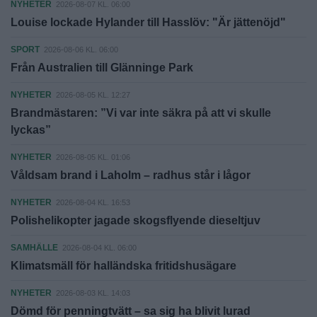
NYHETER
2026-08-07 KL. 06:00
Louise lockade Hylander till Hasslöv: "Är jättenöjd"
SPORT
2026-08-06 KL. 06:00
Från Australien till Glänninge Park
NYHETER
2026-08-05 KL. 12:27
Brandmästaren: ”Vi var inte säkra på att vi skulle
lyckas”
NYHETER
2026-08-05 KL. 01:06
Våldsam brand i Laholm – radhus står i lågor
NYHETER
2026-08-04 KL. 16:53
Polishelikopter jagade skogsflyende dieseltjuv
SAMHÄLLE
2026-08-04 KL. 06:00
Klimatsmäll för halländska fritidshusägare
NYHETER
2026-08-03 KL. 14:03
Dömd för penningtvätt – sa sig ha blivit lurad