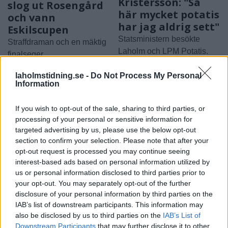
Kristersson: "Så
slog ut Rosengård
här mycket potatis
och vann
har jag aldrig sett"
Eskilscupen
Statsministern besökte
Straffdraman och en mäktig
Laholm och LPM Potatis.
finalseger.
laholmstidning.se -
Do Not Process My Personal
Information
If you wish to opt-out of the sale, sharing to third parties, or
processing of your personal or sensitive information for
targeted advertising by us, please use the below opt-out
section to confirm your selection. Please note that after your
opt-out request is processed you may continue seeing
NYHETER
NYHETER
2026-08-07 KL. 10:33
2026-08-07 KL. 06:00
interest-based ads based on personal information utilized by
Hotade och viftade
Louise lockade
us or personal information disclosed to third parties prior to
med kniv i Traryd –
Hylander till
your opt-out. You may separately opt-out of the further
disclosure of your personal information by third parties on the
döms till fängelse
Hasslöv: "Är
IAB’s list of downstream participants. This information may
jättenöjd"
Tre år gamla brott har nu fått
also be disclosed by us to third parties on the
IAB’s List of
sitt avslut.
Svårt att locka
Downstream Participants
that may further disclose it to other