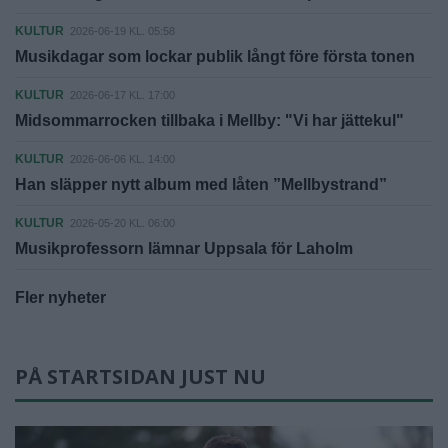
KULTUR
2026-06-19 KL. 05:58
Musikdagar som lockar publik långt före första tonen
KULTUR
2026-06-17 KL. 17:00
Midsommarrocken tillbaka i Mellby: "Vi har jättekul"
KULTUR
2026-06-06 KL. 14:00
Han släpper nytt album med låten ”Mellbystrand”
KULTUR
2026-05-20 KL. 06:00
Musikprofessorn lämnar Uppsala för Laholm
Fler nyheter
PÅ STARTSIDAN JUST NU