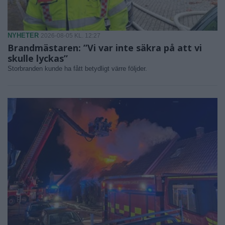
NYHETER
2026-08-05 KL. 12:27
Brandmästaren: ”Vi var inte säkra på att vi
skulle lyckas”
Storbranden kunde ha fått betydligt värre följder.