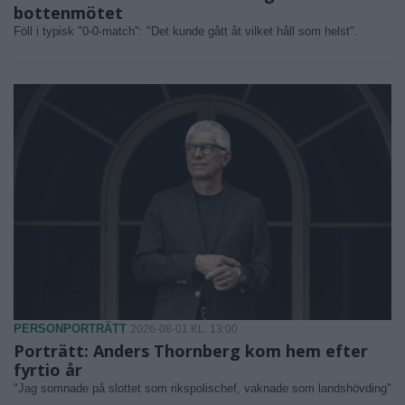
bottenmötet
Föll i typisk "0-0-match": "Det kunde gått åt vilket håll som helst".
PERSONPORTRÄTT
2026-08-01 KL. 13:00
Porträtt: Anders Thornberg kom hem efter
fyrtio år
"Jag somnade på slottet som rikspolischef, vaknade som landshövding"