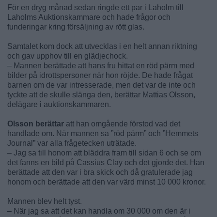
För en dryg månad sedan ringde ett par i Laholm till
Laholms Auktionskammare och hade frågor och
funderingar kring försäljning av rött glas.
Samtalet kom dock att utvecklas i en helt annan riktning
och gav upphov till en glädjechock.
– Mannen berättade att hans fru hittat en röd pärm med
bilder på idrottspersoner när hon röjde. De hade frågat
barnen om de var intresserade, men det var de inte och
tyckte att de skulle slänga den, berättar Mattias Olsson,
delägare i auktionskammaren.
Olsson berättar
att han omgående förstod vad det
handlade om. När mannen sa ”röd pärm” och ”Hemmets
Journal” var alla frågetecken uträtade.
– Jag sa till honom att bläddra fram till sidan 6 och se om
det fanns en bild på Cassius Clay och det gjorde det. Han
berättade att den var i bra skick och då gratulerade jag
honom och berättade att den var värd minst 10 000 kronor.
Mannen blev helt tyst.
– När jag sa att det kan handla om 30 000 om den är i