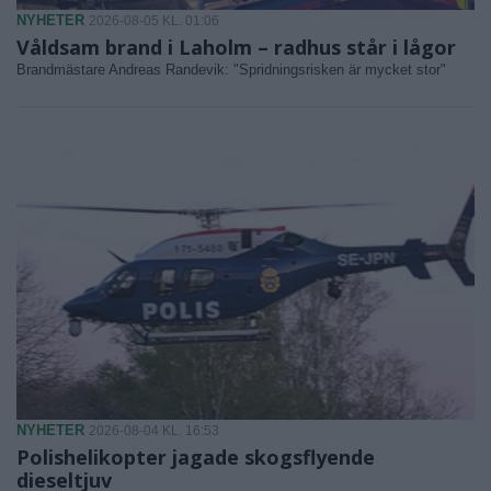
NYHETER
2026-08-05 KL. 01:06
Våldsam brand i Laholm – radhus står i lågor
Brandmästare Andreas Randevik: "Spridningsrisken är mycket stor"
NYHETER
2026-08-04 KL. 16:53
Polishelikopter jagade skogsflyende
dieseltjuv