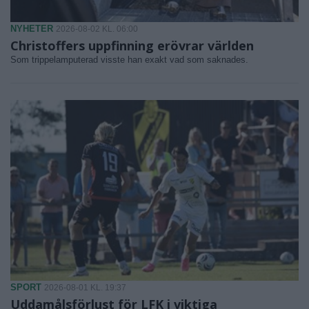
NYHETER
2026-08-02 KL. 06:00
Christoffers uppfinning erövrar världen
Som trippelamputerad visste han exakt vad som saknades.
SPORT
2026-08-01 KL. 19:37
Uddamålsförlust för LFK i viktiga