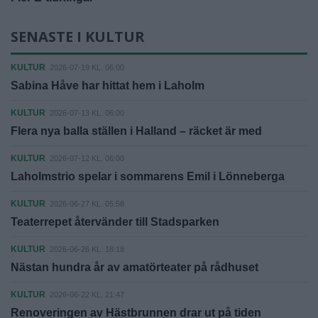
SENASTE I KULTUR
KULTUR
2026-07-19 KL. 06:00
Sabina Håve har hittat hem i Laholm
KULTUR
2026-07-13 KL. 06:00
Flera nya balla ställen i Halland – räcket är med
KULTUR
2026-07-12 KL. 06:00
Laholmstrio spelar i sommarens Emil i Lönneberga
KULTUR
2026-06-27 KL. 05:58
Teaterrepet återvänder till Stadsparken
KULTUR
2026-06-26 KL. 18:18
Nästan hundra år av amatörteater på rådhuset
KULTUR
2026-06-22 KL. 21:47
Renoveringen av Hästbrunnen drar ut på tiden