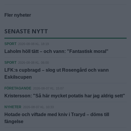
Fler nyheter
SENASTE NYTT
SPORT
2026-08-08 KL. 18:19
Laholm höll tätt – och vann: "Fantastisk moral"
SPORT
2026-08-08 KL. 06:00
LFK:s cupbragd – slog ut Rosengård och vann
Eskilscupen
FÖRETAGANDE
2026-08-07 KL. 15:07
Kristersson: "Så här mycket potatis har jag aldrig sett"
NYHETER
2026-08-07 KL. 10:33
Hotade och viftade med kniv i Traryd – döms till
fängelse