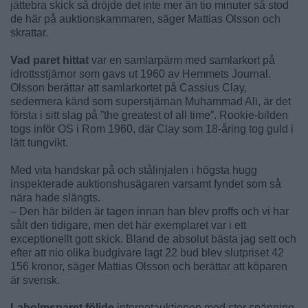
jättebra skick så dröjde det inte mer än tio minuter så stod
de här på auktionskammaren, säger Mattias Olsson och
skrattar.
Vad paret hittat
var en samlarpärm med samlarkort på
idrottsstjärnor som gavs ut 1960 av Hemmets Journal.
Olsson berättar att samlarkortet på Cassius Clay,
sedermera känd som superstjärnan Muhammad Ali, är det
första i sitt slag på ”the greatest of all time”. Rookie-bilden
togs inför OS i Rom 1960, där Clay som 18-åring tog guld i
lätt tungvikt.
Med vita handskar på och stålinjalen i högsta hugg
inspekterade auktionshusägaren varsamt fyndet som så
nära hade slängts.
– Den här bilden är tagen innan han blev proffs och vi har
sålt den tidigare, men det här exemplaret var i ett
exceptionellt gott skick. Bland de absolut bästa jag sett och
efter att nio olika budgivare lagt 22 bud blev slutpriset 42
156 kronor, säger Mattias Olsson och berättar att köparen
är svensk.
Laholmsparet följde
internetauktionen med stor spänning.