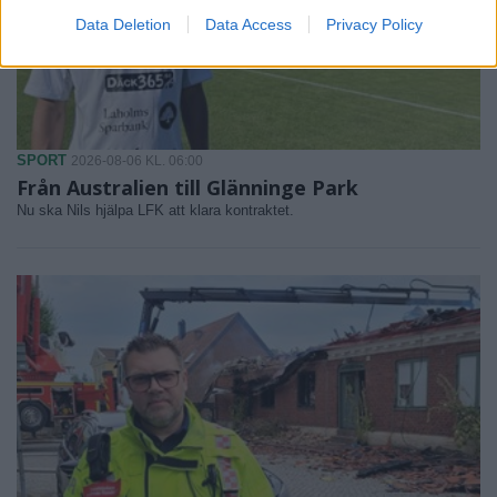
Data Deletion
Data Access
Privacy Policy
SPORT
2026-08-06 KL. 06:00
Från Australien till Glänninge Park
Nu ska Nils hjälpa LFK att klara kontraktet.