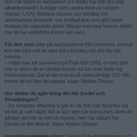
Den här typen av samlarkort och bilder har inte lika hög
attraktionskraft i Sverige som i andra delar av världen
(främst i USA), förklarar Olsson, och berättar om
amerikanska baseball- och football-kort som gått under
klubban för miljontals dollar. Många svenskar känner därför
inte till hur värdefulla korten kan vara.
För den som
sitter på samlarpärmar från Hemmets Journal
kan det vara värt att vara extra försiktig när det röjs där
hemma.
– Hittar man ett samlarkort på Pelé från 1958, en bild som
inte är större än en tändsticksask, så kan man kalla sig
kvartsmiljonär. Det är det som är så himla otroligt, 250 000
kronor för en liten bit papper, säger Mattias Olsson.
Hur tänker du själv kring det här fyndet och
försäljningen?
– De roligaste affärerna vi gör är när folk inte förväntar sig
att det är värt något. Allt är kul i den här branschen, även de
gånger det inte är värt så mycket, men när sådant här
händer är det skitkul!, säger Mattias Olsson.
Uppmärksamheten kring
Cassius Clay-försäljningen och