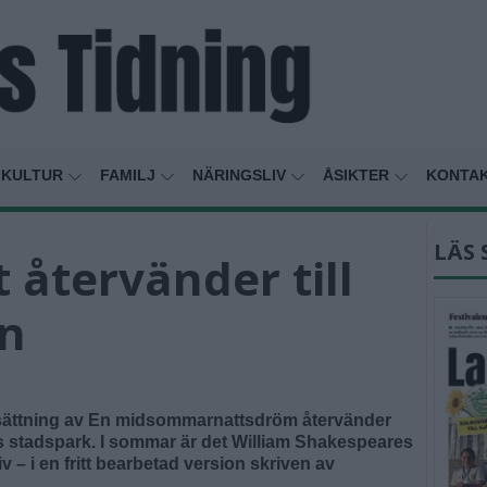
KULTUR
FAMILJ
NÄRINGSLIV
ÅSIKTER
KONTA
LÄS 
 återvänder till
n
psättning av En midsommarnattsdröm återvänder
ms stadspark. I sommar är det William Shakespeares
v – i en fritt bearbetad version skriven av