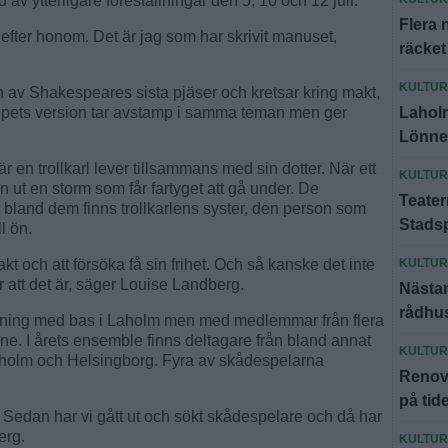
 av ytterligare föreställningar den 5, 10 och 12 juli.
Flera 
tt efter honom. Det är jag som har skrivit manuset,
räcket
KULTUR
 av Shakespeares sista pjäser och kretsar kring makt,
Laholm
rrepets version tar avstamp i samma teman men ger
Lönne
 en trollkarl lever tillsammans med sin dotter. När ett
KULTUR
n ut en storm som får fartyget att gå under. De
Teater
bland dem finns trollkarlens syster, den person som
Stads
l ön.
KULTUR
 och att försöka få sin frihet. Och så kanske det inte
r att det är, säger Louise Landberg.
Nästan
rådhu
rening med bas i Laholm men med medlemmar från flera
ne. I årets ensemble finns deltagare från bland annat
KULTUR
lholm och Helsingborg. Fyra av skådespelarna
Renov
på tid
 Sedan har vi gått ut och sökt skådespelare och då har
erg.
KULTUR