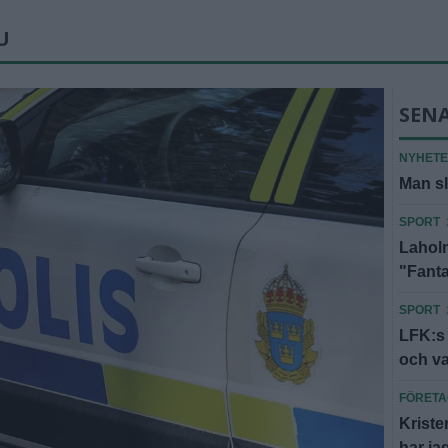
U
SEN
NYHET
Man sl
SPORT
Laholm
"Fanta
SPORT
LFK:s
och v
FÖRET
Kriste
har jag