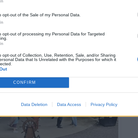
In
 centrala scenen används.
rejer där. Den står ju bara där annars.
o opt-out of the Sale of my Personal Data.
In
to opt-out of processing my Personal Data for Targeted
ing.
In
o opt-out of Collection, Use, Retention, Sale, and/or Sharing
ersonal Data that Is Unrelated with the Purposes for which it
lected.
Out
CONFIRM
Data Deletion
Data Access
Privacy Policy