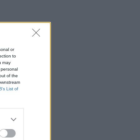
sonal or
ection to
ou may
 personal
out of the
 downstream
B’s List of