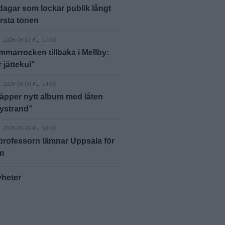
agar som lockar publik långt
örsta tonen
2026-06-17 KL. 17:00
marrocken tillbaka i Mellby:
 jättekul"
2026-06-06 KL. 14:00
äpper nytt album med låten
ystrand”
2026-05-20 KL. 06:00
rofessorn lämnar Uppsala för
m
yheter