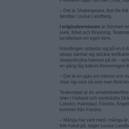
Premiären äger rum den 3 juli, följd
– Det är Shakespeare, fast lite fri
berättar Louise Landberg.
I originalversionen
är Stormen en
svek, frihet och försoning. Teate
berättelsen en egen form.
Handlingen utspelar sig på en ö där
skepp närmar sig skickar trollkarle
skeppsbrutna hamnar på ön – och 
en gång låg bakom förvisningen til
– Det är en pjäs om hämnd och makt
visar sig vara så som man först tro
Teaterrepet är en amatörteaterfö
orter i Halland och nordvästra Skå
Laholm, Halmstad, Förslöv, Änge
kommer från Förslöv.
– Många har varit med i många år.
folk hakat på, säger Louise Landb