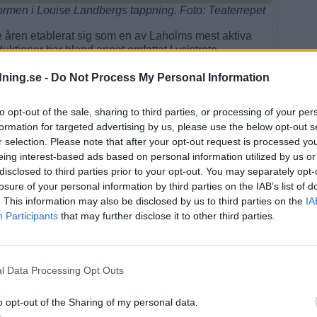
tormen i Louise Landbergs tappning. Foto: Teaterrepet
 åren etablerat sig som en av Laholms mest aktiva
uktioner har bland annat omfattat Lysistrate,
ngar av En midsommarnattsdröm.
dning.se -
Do Not Process My Personal Information
ng har pågått under större delen av året. Audition
startade i mars.
to opt-out of the sale, sharing to third parties, or processing of your per
formation for targeted advertising by us, please use the below opt-out s
Louise Landberg.
r selection. Please note that after your opt-out request is processed y
ock särskilda utmaningar.
eing interest-based ads based on personal information utilized by us or
disclosed to third parties prior to your opt-out. You may separately opt-
 det blir fint väder. Man hade önskat att vi hade kunnat
losure of your personal information by third parties on the IAB’s list of
pas få fint väder nu.
. This information may also be disclosed by us to third parties on the
IA
Participants
that may further disclose it to other third parties.
mmar väntar de sista intensiva veckorna med
 inför premiären.
scenen i Laholms stadspark som blir spelplats.
l Data Processing Opt Outs
örutom när det regnar. Men vi har klarat oss bra hittills,
o opt-out of the Sharing of my personal data.