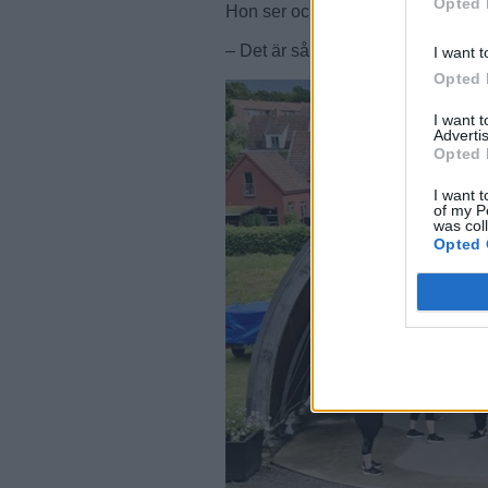
Opted 
Hon ser också ett värde i att den
– Det är så fint att det får hända g
I want t
Opted 
I want 
Advertis
Opted 
I want t
of my P
was col
Opted 