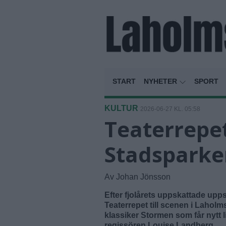
START
NYHETER
SPORT
KULTUR
2026-06-27 KL. 05:58
Teaterrepet
Stadsparke
Av Johan Jönsson
Efter fjolårets uppskattade up
Teaterrepet till scenen i Lahol
klassiker Stormen som får nytt li
regissören Louise Landberg.