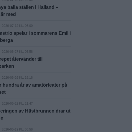
nya balla ställen i Halland –
 är med
2026-07-12 KL. 06:00
strio spelar i sommarens Emil i
berga
2026-06-27 KL. 05:58
repet återvänder till
parken
2026-06-26 KL. 18:18
 hundra år av amatörteater på
set
2026-06-22 KL. 21:47
eringen av Hästbrunnen drar ut
en
2026-06-19 KL. 05:58