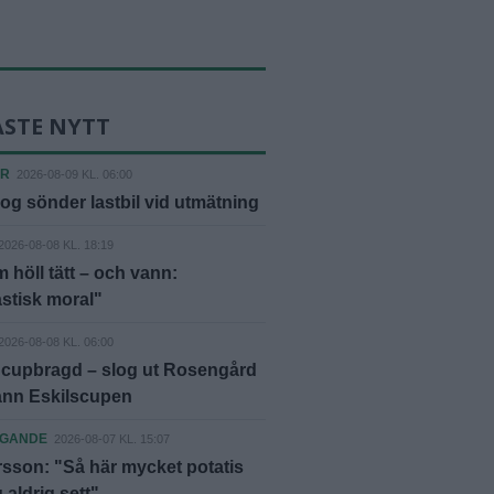
ASTE NYTT
ER
2026-08-09 KL. 06:00
og sönder lastbil vid utmätning
2026-08-08 KL. 18:19
 höll tätt – och vann:
stisk moral"
2026-08-08 KL. 06:00
 cupbragd – slog ut Rosengård
ann Eskilscupen
AGANDE
2026-08-07 KL. 15:07
rsson: "Så här mycket potatis
 aldrig sett"