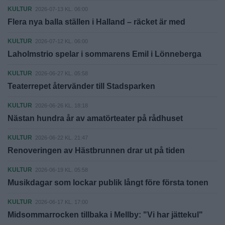
KULTUR
2026-07-13 KL. 06:00
Flera nya balla ställen i Halland – räcket är med
KULTUR
2026-07-12 KL. 06:00
Laholmstrio spelar i sommarens Emil i Lönneberga
KULTUR
2026-06-27 KL. 05:58
Teaterrepet återvänder till Stadsparken
KULTUR
2026-06-26 KL. 18:18
Nästan hundra år av amatörteater på rådhuset
KULTUR
2026-06-22 KL. 21:47
Renoveringen av Hästbrunnen drar ut på tiden
KULTUR
2026-06-19 KL. 05:58
Musikdagar som lockar publik långt före första tonen
KULTUR
2026-06-17 KL. 17:00
Midsommarrocken tillbaka i Mellby: "Vi har jättekul"