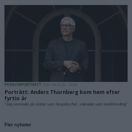
PERSONPORTRÄTT
2026-08-01 KL. 13:00
Porträtt: Anders Thornberg kom hem efter
fyrtio år
"Jag somnade på slottet som rikspolischef, vaknade som landshövding"
Fler nyheter