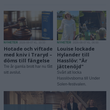
NYHETER
NYHETER
2026-08-07 KL. 10:33
2026-08-07 KL. 06:00
Hotade och viftade
Louise lockade
med kniv i Traryd –
Hylander till
döms till fängelse
Hasslöv: "Är
jättenöjd"
Tre år gamla brott har nu fått
sitt avslut.
Svårt att locka
Hasslövsborna till Under
Solen-festivalen.