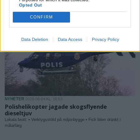
Opted Out
CONFIRM
Data Deletion
Data Access
Privacy Policy
NYHETER
2026-08-04 KL. 16:53
Polishelikopter jagade skogsflyende
dieseltjuv
Lokala brott: • Verktygsstöld på miljonbygge • Fick bilen dränkt i
målarfärg