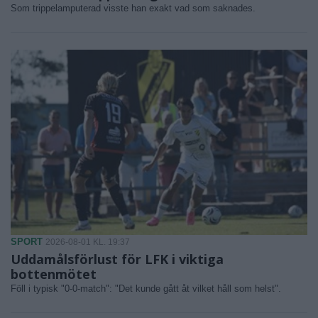
Som trippelamputerad visste han exakt vad som saknades.
SPORT
2026-08-01 KL. 19:37
Uddamålsförlust för LFK i viktiga
bottenmötet
Föll i typisk "0-0-match": "Det kunde gått åt vilket håll som helst".