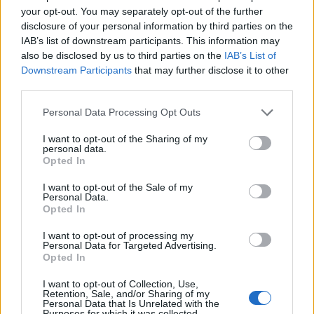
your opt-out. You may separately opt-out of the further
Brandmästaren: ”Vi var inte säkra på att vi
disclosure of your personal information by third parties on the
skulle lyckas”
IAB’s list of downstream participants. This information may
Storbranden kunde ha fått betydligt värre följder.
also be disclosed by us to third parties on the
IAB’s List of
Downstream Participants
that may further disclose it to other
third parties.
Personal Data Processing Opt Outs
I want to opt-out of the Sharing of my
personal data.
Opted In
I want to opt-out of the Sale of my
Personal Data.
Opted In
I want to opt-out of processing my
Personal Data for Targeted Advertising.
Opted In
NYHETER
2026-08-05 KL. 01:06
I want to opt-out of Collection, Use,
Våldsam brand i Laholm – radhus står i lågor
Retention, Sale, and/or Sharing of my
Personal Data that Is Unrelated with the
Brandmästare Andreas Randevik: "Spridningsrisken är mycket stor"
Purposes for which it was collected.