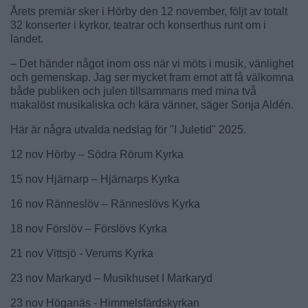
Årets premiär sker i Hörby den 12 november, följt av totalt
32 konserter i kyrkor, teatrar och konserthus runt om i
landet.
– Det händer något inom oss när vi möts i musik, vänlighet
och gemenskap. Jag ser mycket fram emot att få välkomna
både publiken och julen tillsammans med mina två
makalöst musikaliska och kära vänner, säger Sonja Aldén.
Här är några utvalda nedslag för "I Juletid" 2025.
12 nov Hörby – Södra Rörum Kyrka
15 nov Hjärnarp – Hjärnarps Kyrka
16 nov Ränneslöv – Ränneslövs Kyrka
18 nov Förslöv – Förslövs Kyrka
21 nov Vittsjö - Verums Kyrka
23 nov Markaryd – Musikhuset I Markaryd
23 nov Höganäs - Himmelsfärdskyrkan