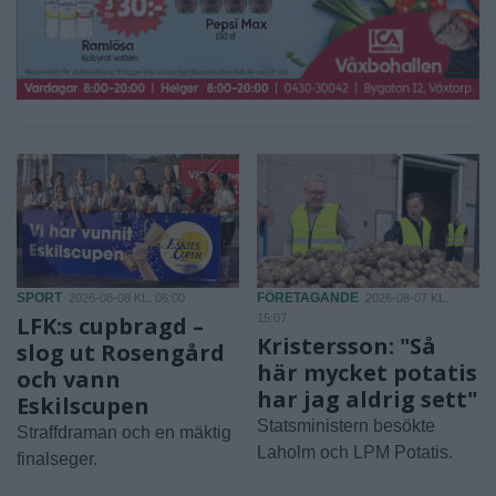
SPORT
FÖRETAGANDE
2026-08-08 KL. 06:00
2026-08-07 KL.
LFK:s cupbragd –
15:07
Kristersson: "Så
slog ut Rosengård
här mycket potatis
och vann
har jag aldrig sett"
Eskilscupen
Statsministern besökte
Straffdraman och en mäktig
Laholm och LPM Potatis.
finalseger.