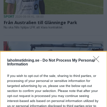
SPORT
2026-08-06 KL. 06:00
Från Australien till Glänninge Park
Nu ska Nils hjälpa LFK att klara kontraktet.
laholmstidning.se -
Do Not Process My Personal
Information
If you wish to opt-out of the sale, sharing to third parties, or
processing of your personal or sensitive information for
targeted advertising by us, please use the below opt-out
section to confirm your selection. Please note that after your
opt-out request is processed you may continue seeing
interest-based ads based on personal information utilized by
us or personal information disclosed to third parties prior to
NYHETER
2026-08-05 KL. 12:27