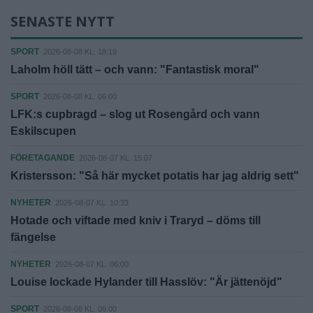
SENASTE NYTT
SPORT
2026-08-08 KL. 18:19
Laholm höll tätt – och vann: "Fantastisk moral"
SPORT
2026-08-08 KL. 06:00
LFK:s cupbragd – slog ut Rosengård och vann
Eskilscupen
FÖRETAGANDE
2026-08-07 KL. 15:07
Kristersson: "Så här mycket potatis har jag aldrig sett"
NYHETER
2026-08-07 KL. 10:33
Hotade och viftade med kniv i Traryd – döms till
fängelse
NYHETER
2026-08-07 KL. 06:00
Louise lockade Hylander till Hasslöv: "Är jättenöjd"
SPORT
2026-08-06 KL. 06:00