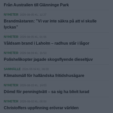
Från Australien till Glänninge Park
NYHETER
2026-08-05 KL. 12:27
Brandmästaren: ”Vi var inte säkra på att vi skulle
lyckas”
NYHETER
2026-08-05 KL. 01:06
Våldsam brand i Laholm – radhus står i lågor
NYHETER
2026-08-04 KL. 16:53
Polishelikopter jagade skogsflyende dieseltjuv
SAMHÄLLE
2026-08-04 KL. 06:00
Klimatsmäll för halländska fritidshusägare
NYHETER
2026-08-03 KL. 14:03
Dömd för penningtvätt – sa sig ha blivit lurad
NYHETER
2026-08-02 KL. 06:00
Christoffers uppfinning erövrar världen