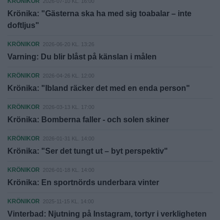
KRÖNIKOR
2026-07-10 KL. 16:00
Krönika: "Gästerna ska ha med sig toabalar – inte
doftljus"
KRÖNIKOR
2026-06-20 KL. 13:26
Varning: Du blir blåst på känslan i målen
KRÖNIKOR
2026-04-26 KL. 12:00
Krönika: "Ibland räcker det med en enda person"
KRÖNIKOR
2026-03-13 KL. 17:00
Krönika: Bomberna faller - och solen skiner
KRÖNIKOR
2026-01-31 KL. 14:00
Krönika: "Ser det tungt ut – byt perspektiv"
KRÖNIKOR
2026-01-18 KL. 14:00
Krönika: En sportnörds underbara vinter
KRÖNIKOR
2025-11-15 KL. 14:00
Vinterbad: Njutning på Instagram, tortyr i verkligheten