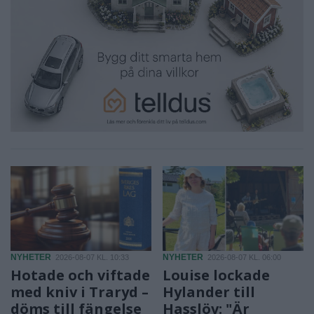
NYHETER
NYHETER
2026-08-07 KL. 10:33
2026-08-07 KL. 06:00
Hotade och viftade
Louise lockade
med kniv i Traryd –
Hylander till
döms till fängelse
Hasslöv: "Är