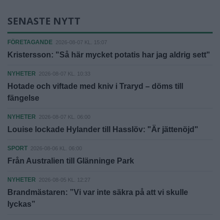
SENASTE NYTT
FÖRETAGANDE
2026-08-07 KL. 15:07
Kristersson: "Så här mycket potatis har jag aldrig sett"
NYHETER
2026-08-07 KL. 10:33
Hotade och viftade med kniv i Traryd – döms till
fängelse
NYHETER
2026-08-07 KL. 06:00
Louise lockade Hylander till Hasslöv: "Är jättenöjd"
SPORT
2026-08-06 KL. 06:00
Från Australien till Glänninge Park
NYHETER
2026-08-05 KL. 12:27
Brandmästaren: ”Vi var inte säkra på att vi skulle
lyckas”