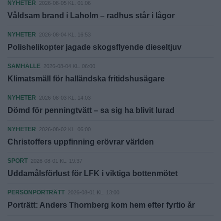
NYHETER
2026-08-05 KL. 01:06
Våldsam brand i Laholm – radhus står i lågor
NYHETER
2026-08-04 KL. 16:53
Polishelikopter jagade skogsflyende dieseltjuv
SAMHÄLLE
2026-08-04 KL. 06:00
Klimatsmäll för halländska fritidshusägare
NYHETER
2026-08-03 KL. 14:03
Dömd för penningtvätt – sa sig ha blivit lurad
NYHETER
2026-08-02 KL. 06:00
Christoffers uppfinning erövrar världen
SPORT
2026-08-01 KL. 19:37
Uddamålsförlust för LFK i viktiga bottenmötet
PERSONPORTRÄTT
2026-08-01 KL. 13:00
Porträtt: Anders Thornberg kom hem efter fyrtio år