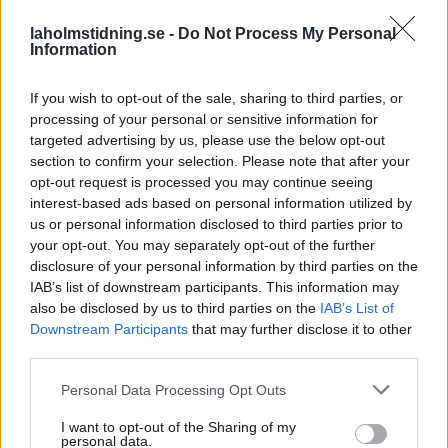
laholmstidning.se -
Do Not Process My Personal
Information
If you wish to opt-out of the sale, sharing to third parties, or
NYHETER
2026-08-05 KL. 01:06
processing of your personal or sensitive information for
Våldsam brand i Laholm – radhus står i lågor
targeted advertising by us, please use the below opt-out
Brandmästare Andreas Randevik: "Spridningsrisken är mycket stor"
section to confirm your selection. Please note that after your
opt-out request is processed you may continue seeing
interest-based ads based on personal information utilized by
us or personal information disclosed to third parties prior to
your opt-out. You may separately opt-out of the further
disclosure of your personal information by third parties on the
IAB’s list of downstream participants. This information may
also be disclosed by us to third parties on the
IAB’s List of
Downstream Participants
that may further disclose it to other
third parties.
Personal Data Processing Opt Outs
I want to opt-out of the Sharing of my
personal data.