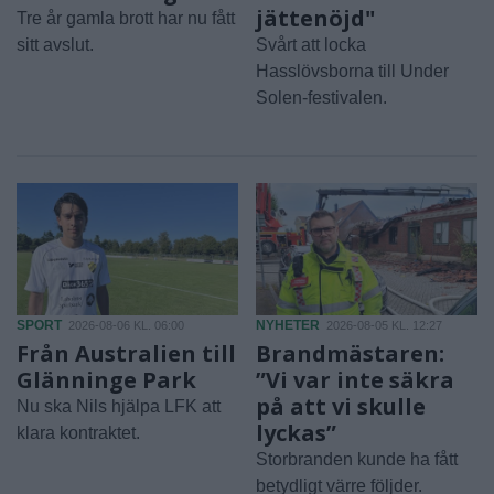
jättenöjd"
Tre år gamla brott har nu fått
sitt avslut.
Svårt att locka
Hasslövsborna till Under
Solen-festivalen.
SPORT
NYHETER
2026-08-06 KL. 06:00
2026-08-05 KL. 12:27
Från Australien till
Brandmästaren:
Glänninge Park
”Vi var inte säkra
på att vi skulle
Nu ska Nils hjälpa LFK att
lyckas”
klara kontraktet.
Storbranden kunde ha fått
betydligt värre följder.