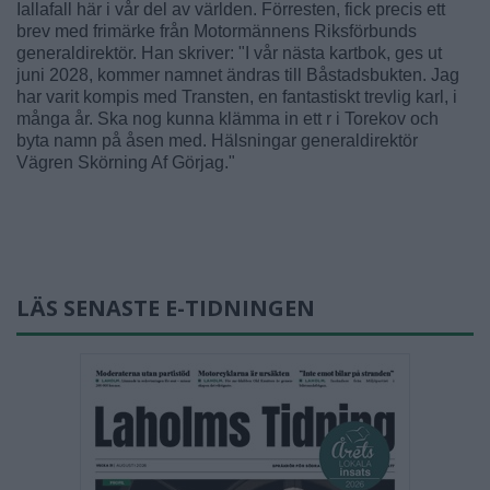
Iallafall här i vår del av världen. Förresten, fick precis ett
brev med frimärke från Motormännens Riksförbunds
generaldirektör. Han skriver: "I vår nästa kartbok, ges ut
juni 2028, kommer namnet ändras till Båstadsbukten. Jag
har varit kompis med Transten, en fantastiskt trevlig karl, i
många år. Ska nog kunna klämma in ett r i Torekov och
byta namn på åsen med. Hälsningar generaldirektör
Vägren Skörning Af Görjag."
LÄS SENASTE E-TIDNINGEN