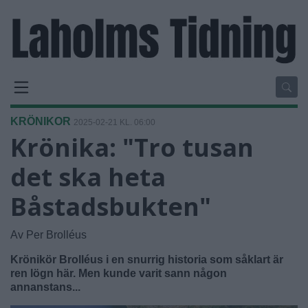
KRÖNIKOR
2025-02-21 KL. 06:00
Krönika: "Tro tusan
det ska heta
Båstadsbukten"
Av Per Brolléus
Krönikör Brolléus i en snurrig historia som såklart är
ren lögn här. Men kunde varit sann någon
annanstans...