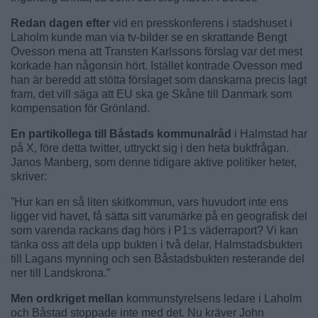
Redan dagen efter
vid en presskonferens i stadshuset i
Laholm kunde man via tv-bilder se en skrattande Bengt
Ovesson mena att Transten Karlssons förslag var det mest
korkade han någonsin hört. Istället kontrade Ovesson med
han är beredd att stötta förslaget som danskarna precis lagt
fram, det vill säga att EU ska ge Skåne till Danmark som
kompensation för Grönland.
En partikollega till Båstads kommunalråd
i Halmstad har
på X, före detta twitter, uttryckt sig i den heta buktfrågan.
Janos Manberg, som denne tidigare aktive politiker heter,
skriver:
”Hur kan en så liten skitkommun, vars huvudort inte ens
ligger vid havet, få sätta sitt varumärke på en geografisk del
som varenda rackans dag hörs i P1:s väderraport? Vi kan
tänka oss att dela upp bukten i två delar, Halmstadsbukten
till Lagans mynning och sen Båstadsbukten resterande del
ner till Landskrona.”
Men ordkriget mellan
kommunstyrelsens ledare i Laholm
och Båstad stoppade inte med det. Nu kräver John