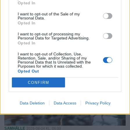
Opted In
NYHETER
2026-08-04 KL. 16:53
I want to opt-out of the Sale of my
Polishelikopter jagade skogsflyende
Personal Data.
dieseltjuv
Opted In
Lokala brott: • Verktygsstöld på miljonbygge • Fick bilen dränkt i
målarfärg
I want to opt-out of processing my
Personal Data for Targeted Advertising.
Opted In
I want to opt-out of Collection, Use,
Retention, Sale, and/or Sharing of my
Personal Data that Is Unrelated with the
Purposes for which it was collected.
Opted Out
CONFIRM
Data Deletion
Data Access
Privacy Policy
SAMHÄLLE
2026-08-04 KL. 06:00