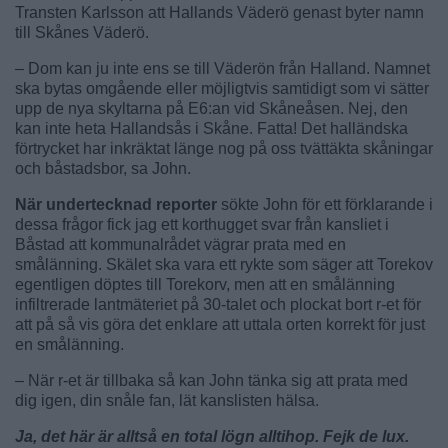
Transten Karlsson att Hallands Väderö genast byter namn
till Skånes Väderö.
– Dom kan ju inte ens se till Väderön från Halland. Namnet
ska bytas omgående eller möjligtvis samtidigt som vi sätter
upp de nya skyltarna på E6:an vid Skåneåsen. Nej, den
kan inte heta Hallandsås i Skåne. Fatta! Det halländska
förtrycket har inkräktat länge nog på oss tvättäkta skåningar
och båstadsbor, sa John.
När undertecknad reporter
sökte John för ett förklarande i
dessa frågor fick jag ett korthugget svar från kansliet i
Båstad att kommunalrådet vägrar prata med en
smålänning. Skälet ska vara ett rykte som säger att Torekov
egentligen döptes till Torekorv, men att en smålänning
infiltrerade lantmäteriet på 30-talet och plockat bort r-et för
att på så vis göra det enklare att uttala orten korrekt för just
en smålänning.
– När r-et är tillbaka så kan John tänka sig att prata med
dig igen, din snåle fan, lät kanslisten hälsa.
Ja, det här är alltså en total lögn alltihop. Fejk de lux.