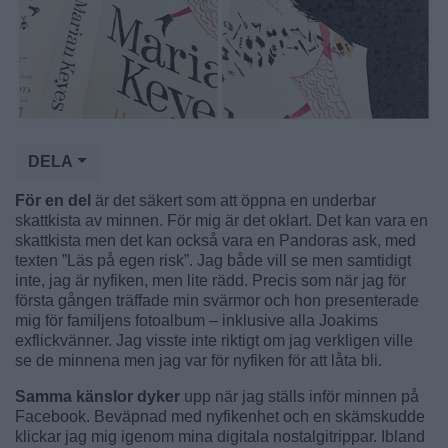
DELA
För en del
är det säkert som att öppna en underbar
skattkista av minnen. För mig är det oklart. Det kan vara en
skattkista men det kan också vara en Pandoras ask, med
texten ”Läs på egen risk”. Jag både vill se men samtidigt
inte, jag är nyfiken, men lite rädd. Precis som när jag för
första gången träffade min svärmor och hon presenterade
mig för familjens fotoalbum – inklusive alla Joakims
exflickvänner. Jag visste inte riktigt om jag verkligen ville
se de minnena men jag var för nyfiken för att låta bli.
Samma känslor dyker
upp när jag ställs inför minnen på
Facebook. Beväpnad med nyfikenhet och en skämskudde
klickar jag mig igenom mina digitala nostalgitrippar. Ibland