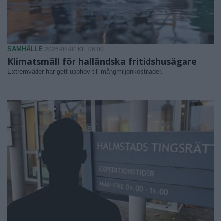
SAMHÄLLE
2026-08-04 KL. 06:00
Klimatsmäll för halländska fritidshusägare
Extremväder har gett upphov till mångmiljonkostnader.