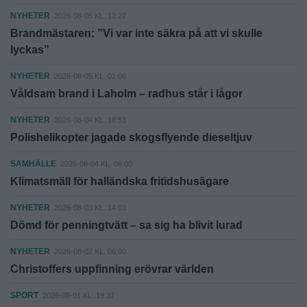
NYHETER
2026-08-05 KL. 12:27
Brandmästaren: ”Vi var inte säkra på att vi skulle
lyckas”
NYHETER
2026-08-05 KL. 01:06
Våldsam brand i Laholm – radhus står i lågor
NYHETER
2026-08-04 KL. 16:53
Polishelikopter jagade skogsflyende dieseltjuv
SAMHÄLLE
2026-08-04 KL. 06:00
Klimatsmäll för halländska fritidshusägare
NYHETER
2026-08-03 KL. 14:03
Dömd för penningtvätt – sa sig ha blivit lurad
NYHETER
2026-08-02 KL. 06:00
Christoffers uppfinning erövrar världen
SPORT
2026-08-01 KL. 19:37