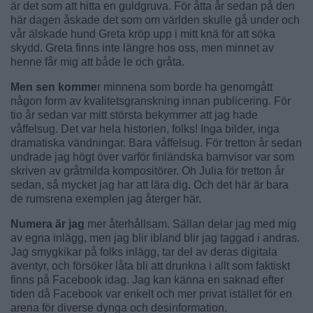
är det som att hitta en guldgruva. För åtta år sedan på den
här dagen åskade det som om världen skulle gå under och
vår älskade hund Greta kröp upp i mitt knä för att söka
skydd. Greta finns inte längre hos oss, men minnet av
henne får mig att både le och gråta.
Men sen komme
r minnena som borde ha genomgått
någon form av kvalitetsgranskning innan publicering. För
tio år sedan var mitt största bekymmer att jag hade
våffelsug. Det var hela historien, folks! Inga bilder, inga
dramatiska vändningar. Bara våffelsug. För tretton år sedan
undrade jag högt över varför finländska barnvisor var som
skriven av gråtmilda kompositörer. Oh Julia för tretton år
sedan, så mycket jag har att lära dig. Och det här är bara
de rumsrena exemplen jag återger här.
Numera är jag
mer återhållsam. Sällan delar jag med mig
av egna inlägg, men jag blir ibland blir jag taggad i andras.
Jag smygkikar på folks inlägg, tar del av deras digitala
äventyr, och försöker låta bli att drunkna i allt som faktiskt
finns på Facebook idag. Jag kan känna en saknad efter
tiden då Facebook var enkelt och mer privat istället för en
arena för diverse dynga och desinformation.