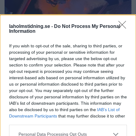
laholmstidning.se -
Do Not Process My Personal
Information
If you wish to opt-out of the sale, sharing to third parties, or
processing of your personal or sensitive information for
targeted advertising by us, please use the below opt-out
NYHETER
2026-08-05 KL. 01:06
section to confirm your selection. Please note that after your
Våldsam brand i Laholm – radhus står i lågor
opt-out request is processed you may continue seeing
Brandmästare Andreas Randevik: "Spridningsrisken är mycket stor"
interest-based ads based on personal information utilized by
us or personal information disclosed to third parties prior to
your opt-out. You may separately opt-out of the further
disclosure of your personal information by third parties on the
IAB’s list of downstream participants. This information may
also be disclosed by us to third parties on the
IAB’s List of
Downstream Participants
that may further disclose it to other
third parties.
Personal Data Processing Opt Outs