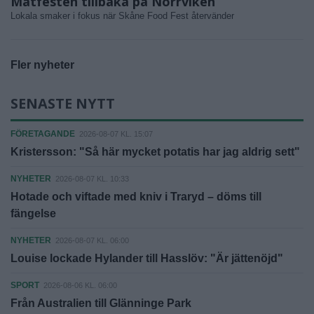
Matfesten tillbaka på Norrviken
Lokala smaker i fokus när Skåne Food Fest återvänder
Fler nyheter
SENASTE NYTT
FÖRETAGANDE
2026-08-07 KL. 15:07
Kristersson: "Så här mycket potatis har jag aldrig sett"
NYHETER
2026-08-07 KL. 10:33
Hotade och viftade med kniv i Traryd – döms till
fängelse
NYHETER
2026-08-07 KL. 06:00
Louise lockade Hylander till Hasslöv: "Är jättenöjd"
SPORT
2026-08-06 KL. 06:00
Från Australien till Glänninge Park