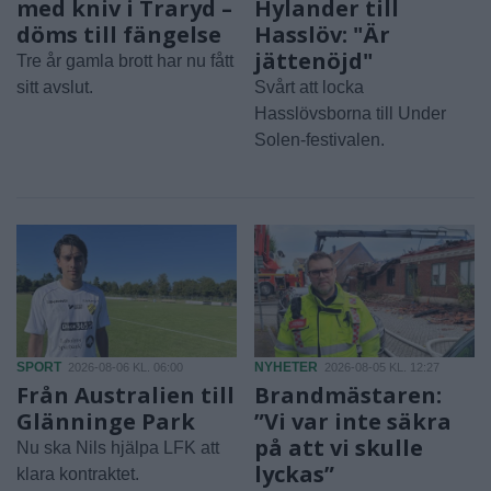
med kniv i Traryd –
Hylander till
döms till fängelse
Hasslöv: "Är
jättenöjd"
Tre år gamla brott har nu fått
sitt avslut.
Svårt att locka
Hasslövsborna till Under
Solen-festivalen.
SPORT
NYHETER
2026-08-06 KL. 06:00
2026-08-05 KL. 12:27
Från Australien till
Brandmästaren:
Glänninge Park
”Vi var inte säkra
på att vi skulle
Nu ska Nils hjälpa LFK att
lyckas”
klara kontraktet.