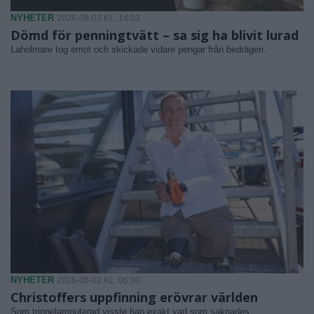
NYHETER
2026-08-03 KL. 14:03
Dömd för penningtvätt – sa sig ha blivit lurad
Laholmare tog emot och skickade vidare pengar från bedrägeri.
NYHETER
2026-08-02 KL. 06:00
Christoffers uppfinning erövrar världen
Som trippelamputerad visste han exakt vad som saknades.