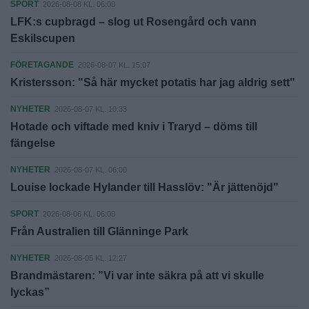
SPORT
2026-08-08 KL. 06:00
LFK:s cupbragd – slog ut Rosengård och vann
Eskilscupen
FÖRETAGANDE
2026-08-07 KL. 15:07
Kristersson: "Så här mycket potatis har jag aldrig sett"
NYHETER
2026-08-07 KL. 10:33
Hotade och viftade med kniv i Traryd – döms till
fängelse
NYHETER
2026-08-07 KL. 06:00
Louise lockade Hylander till Hasslöv: "Är jättenöjd"
SPORT
2026-08-06 KL. 06:00
Från Australien till Glänninge Park
NYHETER
2026-08-05 KL. 12:27
Brandmästaren: ”Vi var inte säkra på att vi skulle
lyckas”