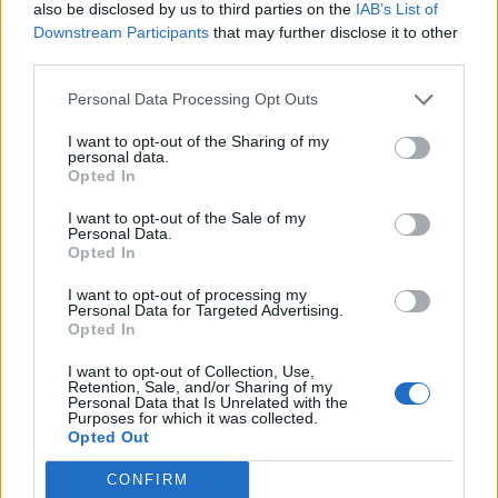
also be disclosed by us to third parties on the
IAB’s List of
Downstream Participants
that may further disclose it to other
third parties.
Personal Data Processing Opt Outs
SPORT
SPORT
2026-08-08 KL. 18:19
2026-08-08 KL. 06:00
Laholm höll tätt –
LFK:s cupbragd –
I want to opt-out of the Sharing of my
personal data.
och vann:
slog ut Rosengård
Opted In
"Fantastisk moral"
och vann
Eskilscupen
I want to opt-out of the Sale of my
Trollhättan besegrades på
Personal Data.
bortaplan med 1-0.
Straffdraman och en mäktig
Opted In
finalseger.
I want to opt-out of processing my
Personal Data for Targeted Advertising.
Opted In
I want to opt-out of Collection, Use,
Retention, Sale, and/or Sharing of my
Personal Data that Is Unrelated with the
Purposes for which it was collected.
Opted Out
CONFIRM