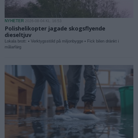
NYHETER
2026-08-04 KL. 16:53
Polishelikopter jagade skogsflyende
dieseltjuv
Lokala brott: • Verktygsstöld på miljonbygge • Fick bilen dränkt i
målarfärg