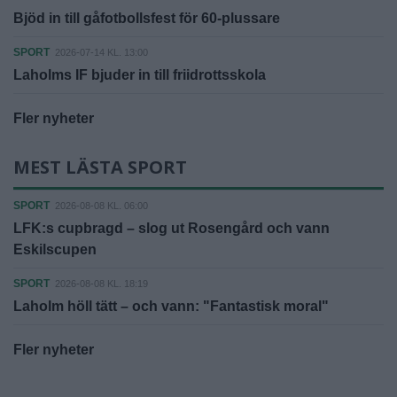
Bjöd in till gåfotbollsfest för 60-plussare
SPORT
2026-07-14 KL. 13:00
Laholms IF bjuder in till friidrottsskola
Fler nyheter
MEST LÄSTA SPORT
SPORT
2026-08-08 KL. 06:00
LFK:s cupbragd – slog ut Rosengård och vann
Eskilscupen
SPORT
2026-08-08 KL. 18:19
Laholm höll tätt – och vann: "Fantastisk moral"
Fler nyheter