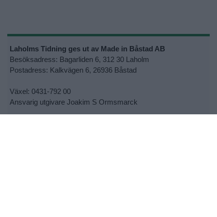
Laholms Tidning ges ut av Made in Båstad AB
Besöksadress: Bagarliden 6, 312 30 Laholm
Postadress: Kalkvägen 6, 26936 Båstad
Växel: 0431-792 00
Ansvarig utgivare Joakim S Ormsmarck
Kontakta oss:
info@bjarenu.se
•
Kontakta oss
•
Lokalsupporter
•
Cookie- och personuppgiftspolicy
•
Tipsa oss om nyheter
•
Utebliven tidning