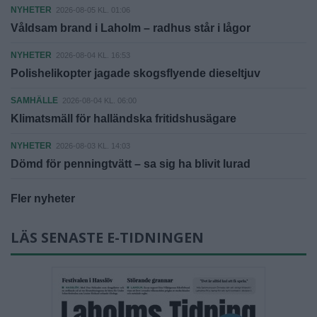
NYHETER
2026-08-05 KL. 01:06
Våldsam brand i Laholm – radhus står i lågor
NYHETER
2026-08-04 KL. 16:53
Polishelikopter jagade skogsflyende dieseltjuv
SAMHÄLLE
2026-08-04 KL. 06:00
Klimatsmäll för halländska fritidshusägare
NYHETER
2026-08-03 KL. 14:03
Dömd för penningtvätt – sa sig ha blivit lurad
Fler nyheter
LÄS SENASTE E-TIDNINGEN