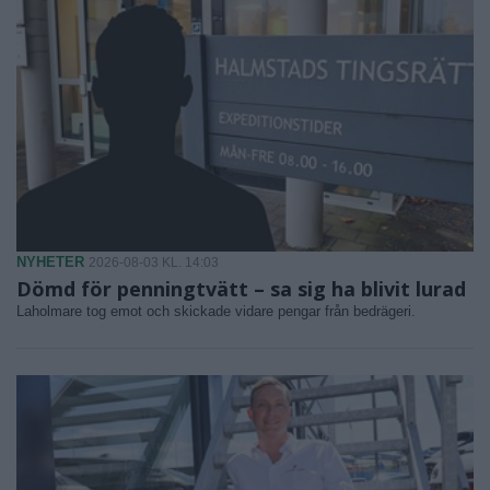
NYHETER
2026-08-03 KL. 14:03
Dömd för penningtvätt – sa sig ha blivit lurad
Laholmare tog emot och skickade vidare pengar från bedrägeri.