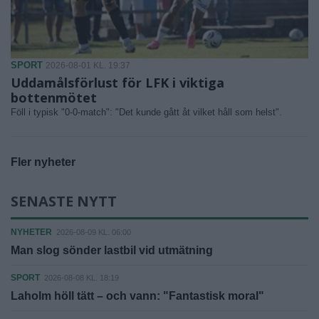
SPORT
2026-08-01 KL. 19:37
Uddamålsförlust för LFK i viktiga
bottenmötet
Föll i typisk "0-0-match": "Det kunde gått åt vilket håll som helst".
Fler nyheter
SENASTE NYTT
NYHETER
2026-08-09 KL. 06:00
Man slog sönder lastbil vid utmätning
SPORT
2026-08-08 KL. 18:19
Laholm höll tätt – och vann: "Fantastisk moral"