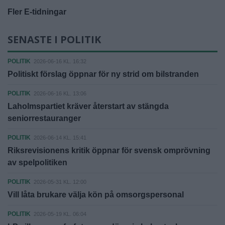
Fler E-tidningar
SENASTE I POLITIK
POLITIK
2026-06-16 KL. 16:32
Politiskt förslag öppnar för ny strid om bilstranden
POLITIK
2026-06-16 KL. 13:06
Laholmspartiet kräver återstart av stängda
seniorrestauranger
POLITIK
2026-06-14 KL. 15:41
Riksrevisionens kritik öppnar för svensk omprövning
av spelpolitiken
POLITIK
2026-05-31 KL. 12:00
Vill låta brukare välja kön på omsorgspersonal
POLITIK
2026-05-19 KL. 06:04