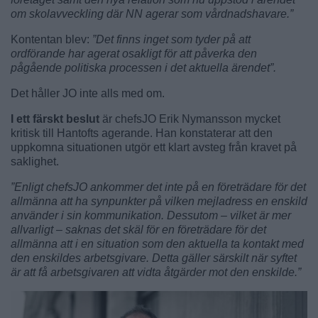
om skolavveckling där NN agerar som vårdnadshavare.”
Kontentan blev:
”Det finns inget som tyder på att
ordförande har agerat osakligt för att påverka den
pågående politiska processen i det aktuella ärendet”.
Det håller JO inte alls med om.
I ett färskt beslut
är chefsJO Erik Nymansson mycket
kritisk till Hantofts agerande. Han konstaterar att den
uppkomna situationen utgör ett klart avsteg från kravet på
saklighet.
”Enligt chefsJO ankommer det inte på en företrädare för det
allmänna att ha synpunkter på vilken mejladress en enskild
använder i sin kommunikation. Dessutom – vilket är mer
allvarligt – saknas det skäl för en företrädare för det
allmänna att i en situation som den aktuella ta kontakt med
den enskildes arbetsgivare. Detta gäller särskilt när syftet
är att få arbetsgivaren att vidta åtgärder mot den enskilde.”