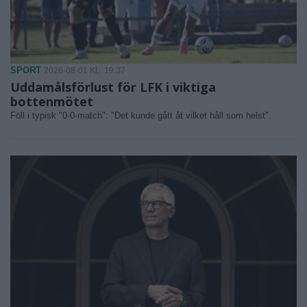
SPORT
2026-08-01 KL. 19:37
Uddamålsförlust för LFK i viktiga
bottenmötet
Föll i typisk "0-0-match": "Det kunde gått åt vilket håll som helst".