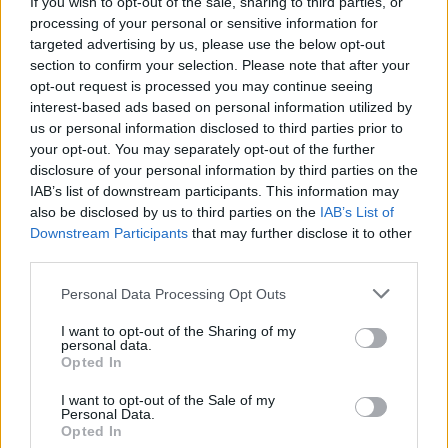
If you wish to opt-out of the sale, sharing to third parties, or
jagade
halländska
processing of your personal or sensitive information for
skogsflyende
fritidshusägare
targeted advertising by us, please use the below opt-out
dieseltjuv
section to confirm your selection. Please note that after your
Extremväder har gett
opt-out request is processed you may continue seeing
Lokala brott: • Verktygsstöld
upphov till
interest-based ads based on personal information utilized by
på miljonbygge • Fick bilen
mångmiljonkostnader.
us or personal information disclosed to third parties prior to
dränkt i målarfärg
your opt-out. You may separately opt-out of the further
disclosure of your personal information by third parties on the
IAB’s list of downstream participants. This information may
also be disclosed by us to third parties on the
IAB’s List of
Downstream Participants
that may further disclose it to other
third parties.
Personal Data Processing Opt Outs
I want to opt-out of the Sharing of my
personal data.
Opted In
I want to opt-out of the Sale of my
Personal Data.
Opted In