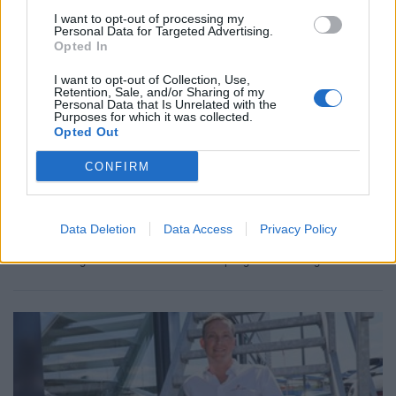
I want to opt-out of processing my
Personal Data for Targeted Advertising.
Opted In
I want to opt-out of Collection, Use,
Retention, Sale, and/or Sharing of my
Personal Data that Is Unrelated with the
Purposes for which it was collected.
Opted Out
CONFIRM
NYHETER
2026-08-03 KL. 14:03
Data Deletion
Data Access
Privacy Policy
Dömd för penningtvätt – sa sig ha blivit lurad
Laholmare tog emot och skickade vidare pengar från bedrägeri.