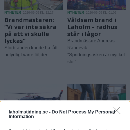
NYHETER
NYHETER
2026-08-05 KL. 12:27
2026-08-05 KL. 01:06
Brandmästaren:
Våldsam brand i
”Vi var inte säkra
Laholm – radhus
på att vi skulle
står i lågor
lyckas”
Brandmästare Andreas
Storbranden kunde ha fått
Randevik:
betydligt värre följder.
"Spridningsrisken är mycket
stor"
laholmstidning.se -
Do Not Process My Personal
Information
NYHETER
SAMHÄLLE
2026-08-04 KL. 16:53
2026-08-04 KL. 06:00
Polishelikopter
Klimatsmäll för