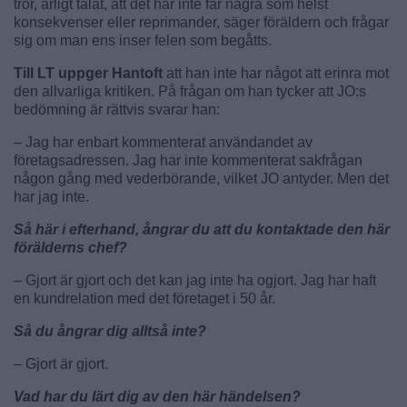
tror, ärligt talat, att det här inte får några som helst
konsekvenser eller reprimander, säger föräldern och frågar
sig om man ens inser felen som begåtts.
Till LT uppger Hantoft
att han inte har något att erinra mot
den allvarliga kritiken. På frågan om han tycker att JO:s
bedömning är rättvis svarar han:
– Jag har enbart kommenterat användandet av
företagsadressen. Jag har inte kommenterat sakfrågan
någon gång med vederbörande, vilket JO antyder. Men det
har jag inte.
Så här i efterhand, ångrar du att du kontaktade den här
förälderns chef?
– Gjort är gjort och det kan jag inte ha ogjort. Jag har haft
en kundrelation med det företaget i 50 år.
Så du ångrar dig alltså inte?
– Gjort är gjort.
Vad har du lärt dig av den här händelsen?