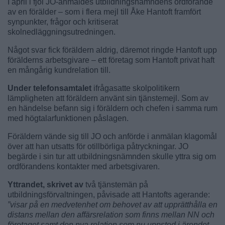
I april i fjol JO-anmäldes utbildningsnämndens ordförande
av en förälder – som i flera mejl till Åke Hantoft framfört
synpunkter, frågor och kritiserat
skolnedläggningsutredningen.
Något svar fick föräldern aldrig, däremot ringde Hantoft upp
förälderns arbetsgivare – ett företag som Hantoft privat haft
en mångårig kundrelation till.
Under telefonsamtalet
ifrågasatte skolpolitikern
lämpligheten att föräldern använt sin tjänstemejl. Som av
en händelse befann sig i föräldern och chefen i samma rum
med högtalarfunktionen påslagen.
Föräldern vände sig till JO och anförde i anmälan klagomål
över att han utsatts för otillbörliga påtryckningar. JO
begärde i sin tur att utbildningsnämnden skulle yttra sig om
ordförandens kontakter med arbetsgivaren.
Yttrandet, skrivet av
två tjänstemän på
utbildningsförvaltningen, påvisade att Hantofts agerande:
”visar på en medvetenhet om behovet av att upprätthålla en
distans mellan den affärsrelation som finns mellan NN och
företaget samt den nya relation som nu uppstod i ärendet