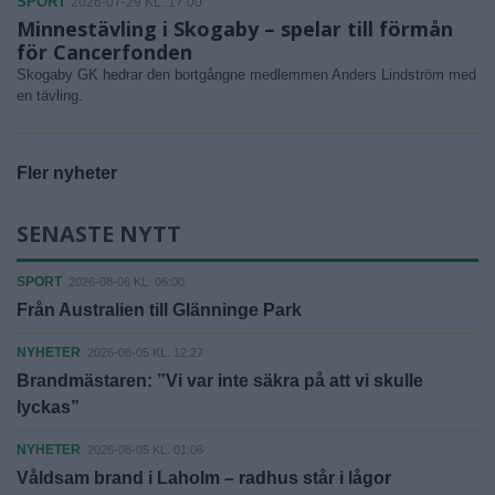
SPORT
2026-07-29 KL. 17:00
Minnestävling i Skogaby – spelar till förmån
för Cancerfonden
Skogaby GK hedrar den bortgångne medlemmen Anders Lindström med
en tävling.
Fler nyheter
SENASTE NYTT
SPORT
2026-08-06 KL. 06:00
Från Australien till Glänninge Park
NYHETER
2026-08-05 KL. 12:27
Brandmästaren: ”Vi var inte säkra på att vi skulle
lyckas”
NYHETER
2026-08-05 KL. 01:06
Våldsam brand i Laholm – radhus står i lågor