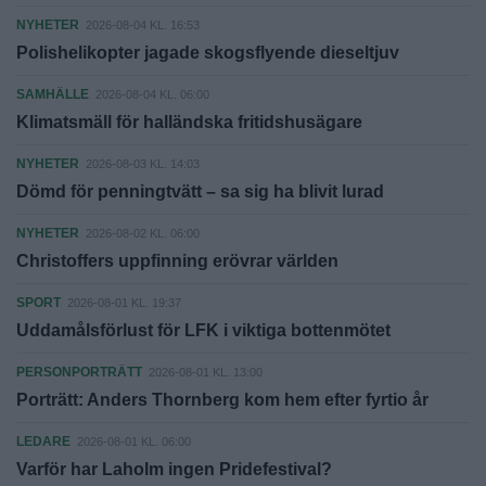
NYHETER
2026-08-04 KL. 16:53
Polishelikopter jagade skogsflyende dieseltjuv
SAMHÄLLE
2026-08-04 KL. 06:00
Klimatsmäll för halländska fritidshusägare
NYHETER
2026-08-03 KL. 14:03
Dömd för penningtvätt – sa sig ha blivit lurad
NYHETER
2026-08-02 KL. 06:00
Christoffers uppfinning erövrar världen
SPORT
2026-08-01 KL. 19:37
Uddamålsförlust för LFK i viktiga bottenmötet
PERSONPORTRÄTT
2026-08-01 KL. 13:00
Porträtt: Anders Thornberg kom hem efter fyrtio år
LEDARE
2026-08-01 KL. 06:00
Varför har Laholm ingen Pridefestival?