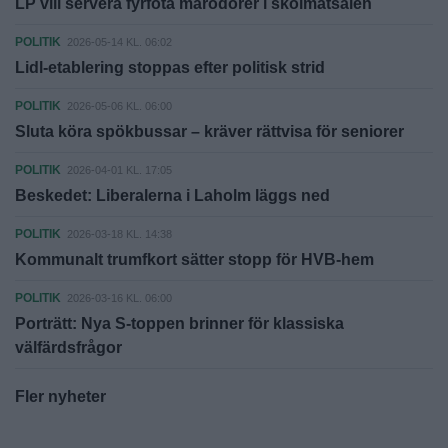
LP vill servera fyrfota marodörer i skolmatsalen
POLITIK
2026-05-14 KL. 06:02
Lidl-etablering stoppas efter politisk strid
POLITIK
2026-05-06 KL. 06:00
Sluta köra spökbussar – kräver rättvisa för seniorer
POLITIK
2026-04-01 KL. 17:05
Beskedet: Liberalerna i Laholm läggs ned
POLITIK
2026-03-18 KL. 14:38
Kommunalt trumfkort sätter stopp för HVB-hem
POLITIK
2026-03-16 KL. 06:00
Porträtt: Nya S-toppen brinner för klassiska
välfärdsfrågor
Fler nyheter