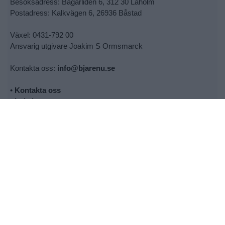
Besöksadress: Bagarliden 6, 312 30 Laholm
Postadress: Kalkvägen 6, 26936 Båstad
Växel: 0431-792 00
Ansvarig utgivare Joakim S Ormsmarck
Kontakta oss:
info@bjarenu.se
•
Kontakta oss
•
Lokalsupporter
•
Cookie- och personuppgiftspolicy
•
Tipsa oss om nyheter
•
Utebliven tidning