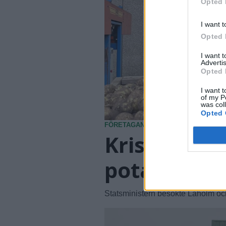
Opted 
I want t
Opted 
I want 
Advertis
Opted 
I want t
of my P
was col
Opted 
FÖRETAGANDE
2026-08-07 KL. 15:07
Kristersson
potatis har 
Statsministern besökte Laholm oc