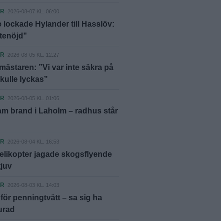
ER
2026-08-07 KL. 06:00
 lockade Hylander till Hasslöv:
ttenöjd"
ER
2026-08-05 KL. 12:27
ästaren: ”Vi var inte säkra på
skulle lyckas”
ER
2026-08-05 KL. 01:06
m brand i Laholm – radhus står
ER
2026-08-04 KL. 16:53
elikopter jagade skogsflyende
tjuv
ER
2026-08-03 KL. 14:03
ör penningtvätt – sa sig ha
lurad