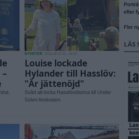
Portr
efter f
Fler n
LÄS 
NYHETER
2026-08-07 KL. 06:00
de
Louise lockade
 –
Hylander till Hasslöv:
e
"Är jättenöjd"
slut.
Svårt att locka Hasslövsborna till Under
Solen-festivalen.