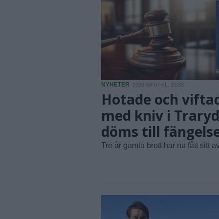
NYHETER
2026-08-07 KL. 10:33
Hotade och vifta
med kniv i Traryd
döms till fängels
Tre år gamla brott har nu fått sitt av