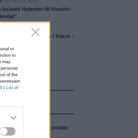
ER
2026-08-07 KL. 06:00
 lockade Hylander till Hasslöv:
ttenöjd"
ER
2026-08-07 KL. 10:33
 och viftade med kniv i Traryd –
ill fängelse
sonal or
ection to
yheter
ou may
 personal
out of the
 downstream
B’s List of
ASTE NYTT
AGANDE
2026-08-07 KL. 15:07
rsson: "Så här mycket potatis
 aldrig sett"