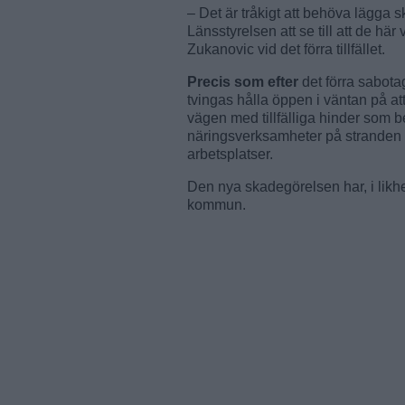
– Det är tråkigt att behöva lägga 
Länsstyrelsen att se till att de h
Zukanovic vid det förra tillfället.
Precis som efter
det förra sabota
tvingas hålla öppen i väntan på at
vägen med tillfälliga hinder som be
näringsverksamheter på stranden är
arbetsplatser.
Den nya skadegörelsen har, i likh
kommun.