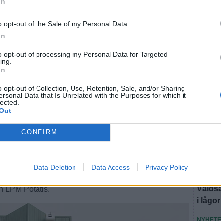
In
NYHET
o opt-out of the Sale of my Personal Data.
Hotade
In
döms t
to opt-out of processing my Personal Data for Targeted
NYHET
ing.
In
Louise
"Är jä
o opt-out of Collection, Use, Retention, Sale, and/or Sharing
ersonal Data that Is Unrelated with the Purposes for which it
SPORT
lected.
Out
Från A
: "Så här mycket
CONFIRM
NYHET
Brandm
jag aldrig sett"
att vi 
Data Deletion
Data Access
Privacy Policy
NYHET
Våldsa
h LPM Potatis.
i lågor
NYHET