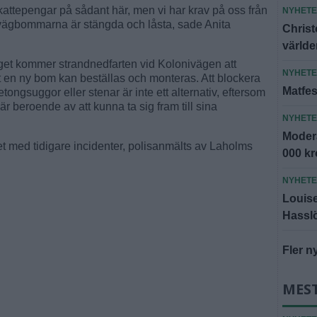
skattepengar på sådant här, men vi har krav på oss från
NYHET
är vägbommarna är stängda och låsta, sade Anita
Christ
världe
get kommer strandnedfarten vid Kolonivägen att
NYHET
t en ny bom kan beställas och monteras. Att blockera
Matfes
tongsuggor eller stenar är inte ett alternativ, eftersom
 beroende av att kunna ta sig fram till sina
NYHET
Modera
et med tidigare incidenter, polisanmälts av Laholms
000 k
NYHET
Louise 
Hassl
Fler n
MES