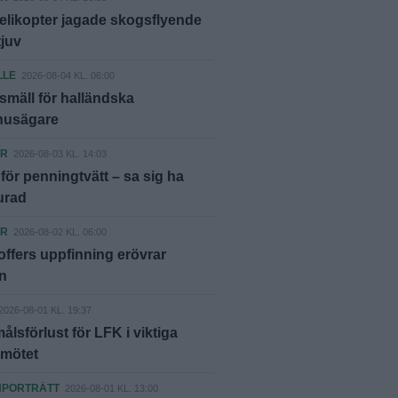
elikopter jagade skogsflyende
tjuv
LLE
2026-08-04 KL. 06:00
smäll för halländska
shusägare
ER
2026-08-03 KL. 14:03
ör penningtvätt – sa sig ha
lurad
ER
2026-08-02 KL. 06:00
offers uppfinning erövrar
n
2026-08-01 KL. 19:37
lsförlust för LFK i viktiga
nmötet
NPORTRÄTT
2026-08-01 KL. 13:00