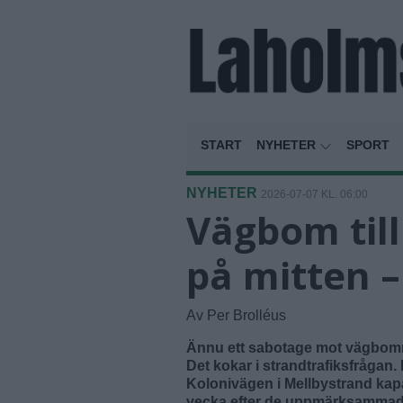
START
NYHETER
SPORT
NYHETER
2026-07-07 KL. 06:00
Vägbom til
på mitten –
Av Per Brolléus
Ännu ett sabotage mot vägbomme
Det kokar i strandtrafiksfrågan
Kolonivägen i Mellbystrand kapa
vecka efter de uppmärksammade