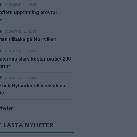
ER
2026-08-02 KL. 06:00
offers uppfinning erövrar
n
ER
2026-07-31 KL. 11:00
ten tillbaka på Norrviken
ER
2026-07-31 KL. 06:00
ternas slarv kostar partiet 200
ronor
ER
2026-07-30 KL. 06:00
fick Hylander till festivalen i
öv
yheter
T LÄSTA NYHETER