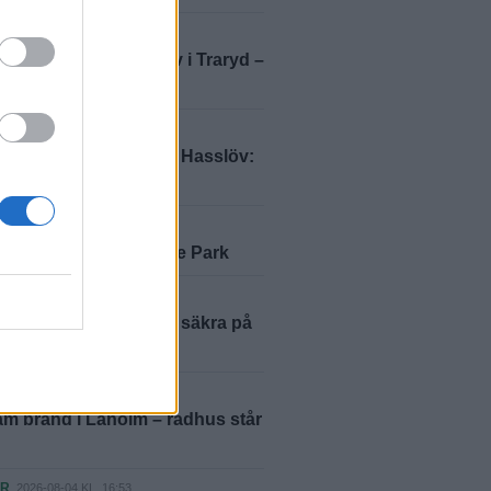
ER
2026-08-07 KL. 10:33
 och viftade med kniv i Traryd –
ill fängelse
ER
2026-08-07 KL. 06:00
 lockade Hylander till Hasslöv:
ttenöjd"
2026-08-06 KL. 06:00
ustralien till Glänninge Park
ER
2026-08-05 KL. 12:27
ästaren: ”Vi var inte säkra på
skulle lyckas”
ER
2026-08-05 KL. 01:06
m brand i Laholm – radhus står
ER
2026-08-04 KL. 16:53