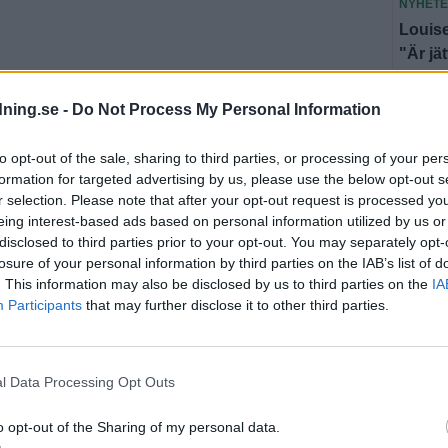
NYHET
Louise
"Är jä
NYHET
dning.se -
Do Not Process My Personal Information
Hotade
döms t
to opt-out of the sale, sharing to third parties, or processing of your per
formation for targeted advertising by us, please use the below opt-out s
Fler n
r selection. Please note that after your opt-out request is processed y
eing interest-based ads based on personal information utilized by us or
disclosed to third parties prior to your opt-out. You may separately opt-
losure of your personal information by third parties on the IAB’s list of
U
. This information may also be disclosed by us to third parties on the
IA
Participants
that may further disclose it to other third parties.
SEN
l Data Processing Opt Outs
FÖRET
Kriste
o opt-out of the Sharing of my personal data.
har jag