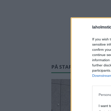
laholmsti
If you wish 
sensitive in
confirm you
continue se
information 
further disc
PÅ STARTSIDAN JUST N
participants
Downstream 
Persona
I want t