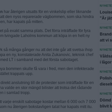
NYHET
en
har återigen utsatts för en vinkelslip eller liknande
Louise
 att den nyss reparerade vägbommen, som ska hindra
"Är jä
nden, har kapats på mitten.
NYHET
et på exakt samma plats. Det förra inträffade för fyra
Brandm
m tvingade Laholms kommun att köpa in en helt ny
att vi 
k så många gånger nu att det inte går att svetsa ihop
NYHET
öpa en ny, konstaterade Anita Zukanovic, teknisk chef
Våldsa
 med LT i samband med det första sabotaget.
i lågor
 bommen skulle få vara i fred, men den infekterade
NYHET
tället trappats upp.
Polish
irekt anslutning till de protester som inträffade för en
diesel
 valde en stor mängd bilister att trotsa det rådande
en i samlad tropp.
NYHET
Dömd f
tt varje enskilt sabotage kostar mellan 6 000 och 7 000
blivit 
om nu återigen bokstavligen talat har kapats mitt itu.