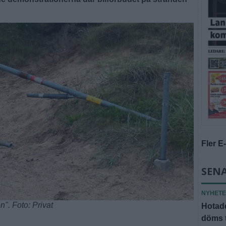
Fler E
SENA
NYHET
". Foto: Privat
Hotade
döms t