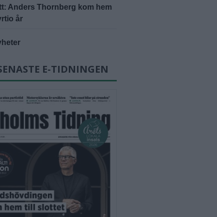
ätt: Anders Thornberg kom hem
yrtio år
yheter
SENASTE E-TIDNINGEN