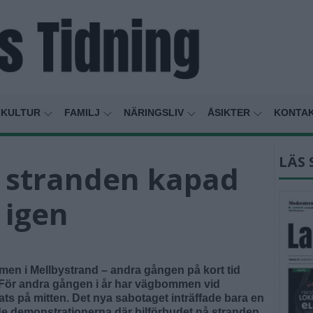
KULTUR
FAMILJ
NÄRINGSLIV
ÅSIKTER
KONTA
LÄS 
l stranden kapad
 igen
n i Mellbystrand – andra gången på kort tid
. För andra gången i år har vägbommen vid
ts på mitten. Det nya sabotaget inträffade bara en
 demonstrationerna där bilförbudet på stranden