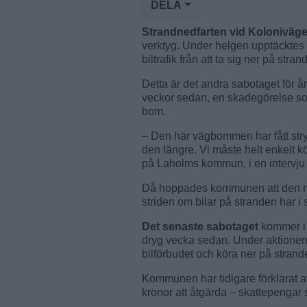
DELA
Strandnedfarten vid Koloniväg
verktyg. Under helgen upptäcktes
biltrafik från att ta sig ner på stra
Detta är det andra sabotaget för år
veckor sedan, en skadegörelse so
bom.
– Den här vägbommen har fått stry
den längre. Vi måste helt enkelt k
på Laholms kommun, i en intervju
Då hoppades kommunen att den nya
striden om bilar på stranden har i s
Det senaste sabotaget
kommer i d
dryg vecka sedan. Under aktionerna
bilförbudet och köra ner på strand
Kommunen har tidigare förklarat a
kronor att åtgärda – skattepengar s