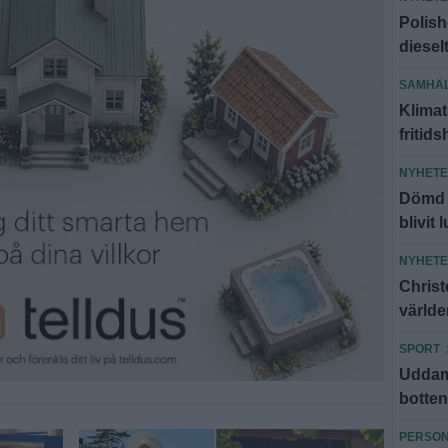
Polish
diesel
SAMHÄ
Klimat
fritid
NYHET
Dömd f
blivit 
NYHET
Christ
världe
SPORT
Uddamå
botte
PERSO