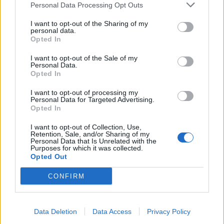
Personal Data Processing Opt Outs
dieseltjuv
Extremväder har gett
Lokala brott: • Verktygsstöld
upphov till
I want to opt-out of the Sharing of my
personal data.
på miljonbygge • Fick bilen
mångmiljonkostnader.
Opted In
dränkt i målarfärg
I want to opt-out of the Sale of my
Personal Data.
Opted In
I want to opt-out of processing my
Personal Data for Targeted Advertising.
Opted In
I want to opt-out of Collection, Use,
Retention, Sale, and/or Sharing of my
Personal Data that Is Unrelated with the
Purposes for which it was collected.
Opted Out
CONFIRM
Data Deletion
Data Access
Privacy Policy