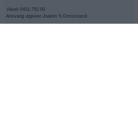
Växel: 0431-792 00
Ansvarig utgivare Joakim S Ormsmarck
Kontakta oss:
info@bjarenu.se
•
Kontakta oss
•
Lokalsupporter
•
Cookie- och personuppgiftspolicy
•
Tipsa oss om nyheter
•
Utebliven tidning
© 2026 - Allt material på laholmstidning.se är skyddat enligt
upphovsrättslagen.