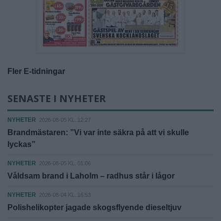
Fler E-tidningar
SENASTE I NYHETER
NYHETER
2026-08-05 KL. 12:27
Brandmästaren: ”Vi var inte säkra på att vi skulle
lyckas”
NYHETER
2026-08-05 KL. 01:06
Våldsam brand i Laholm – radhus står i lågor
NYHETER
2026-08-04 KL. 16:53
Polishelikopter jagade skogsflyende dieseltjuv