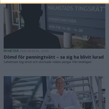
NYHETER
2026-08-03 KL. 14:03
Dömd för penningtvätt – sa sig ha blivit lurad
Laholmare tog emot och skickade vidare pengar från bedrägeri.