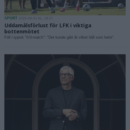
SPORT
2026-08-01 KL. 19:37
Uddamålsförlust för LFK i viktiga
bottenmötet
Föll i typisk "0-0-match": "Det kunde gått åt vilket håll som helst".