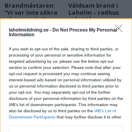
Brandmästaren:
Våldsam brand i
”Vi var inte säkra
Laholm – radhus
på att vi skulle
står i lågor
lyckas”
Brandmästare Andreas
laholmstidning.se -
Do Not Process My Personal
Storbranden kunde ha fått
Randevik:
Information
betydligt värre följder.
"Spridningsrisken är mycket
stor"
If you wish to opt-out of the sale, sharing to third parties, or
processing of your personal or sensitive information for
targeted advertising by us, please use the below opt-out
section to confirm your selection. Please note that after your
opt-out request is processed you may continue seeing
interest-based ads based on personal information utilized by
us or personal information disclosed to third parties prior to
your opt-out. You may separately opt-out of the further
disclosure of your personal information by third parties on the
IAB’s list of downstream participants. This information may
NYHETER
SAMHÄLLE
2026-08-04 KL. 16:53
2026-08-04 KL. 06:00
also be disclosed by us to third parties on the
IAB’s List of
Polishelikopter
Klimatsmäll för
Downstream Participants
that may further disclose it to other
jagade
halländska
third parties.
skogsflyende
fritidshusägare