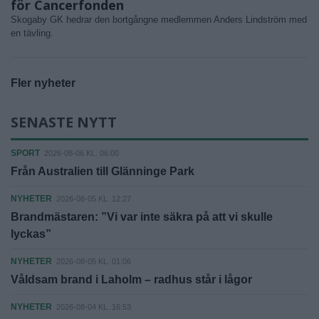
för Cancerfonden
Skogaby GK hedrar den bortgångne medlemmen Anders Lindström med
en tävling.
Fler nyheter
SENASTE NYTT
SPORT
2026-08-06 KL. 06:00
Från Australien till Glänninge Park
NYHETER
2026-08-05 KL. 12:27
Brandmästaren: ”Vi var inte säkra på att vi skulle
lyckas”
NYHETER
2026-08-05 KL. 01:06
Våldsam brand i Laholm – radhus står i lågor
NYHETER
2026-08-04 KL. 16:53