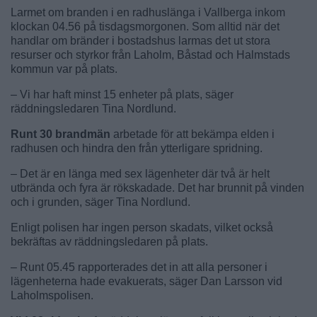
Larmet om branden i en radhuslänga i Vallberga inkom
klockan 04.56 på tisdagsmorgonen. Som alltid när det
handlar om bränder i bostadshus larmas det ut stora
resurser och styrkor från Laholm, Båstad och Halmstads
kommun var på plats.
– Vi har haft minst 15 enheter på plats, säger
räddningsledaren Tina Nordlund.
Runt 30 brandmän
arbetade för att bekämpa elden i
radhusen och hindra den från ytterligare spridning.
– Det är en länga med sex lägenheter där två är helt
utbrända och fyra är rökskadade. Det har brunnit på vinden
och i grunden, säger Tina Nordlund.
Enligt polisen har ingen person skadats, vilket också
bekräftas av räddningsledaren på plats.
– Runt 05.45 rapporterades det in att alla personer i
lägenheterna hade evakuerats, säger Dan Larsson vid
Laholmspolisen.