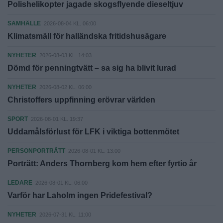
Polishelikopter jagade skogsflyende dieseltjuv
SAMHÄLLE
2026-08-04 KL. 06:00
Klimatsmäll för halländska fritidshusägare
NYHETER
2026-08-03 KL. 14:03
Dömd för penningtvätt – sa sig ha blivit lurad
NYHETER
2026-08-02 KL. 06:00
Christoffers uppfinning erövrar världen
SPORT
2026-08-01 KL. 19:37
Uddamålsförlust för LFK i viktiga bottenmötet
PERSONPORTRÄTT
2026-08-01 KL. 13:00
Porträtt: Anders Thornberg kom hem efter fyrtio år
LEDARE
2026-08-01 KL. 06:00
Varför har Laholm ingen Pridefestival?
NYHETER
2026-07-31 KL. 11:00