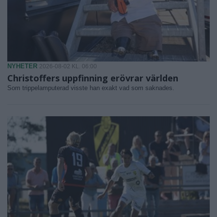
NYHETER
2026-08-02 KL. 06:00
Christoffers uppfinning erövrar världen
Som trippelamputerad visste han exakt vad som saknades.