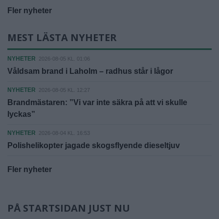
Fler nyheter
MEST LÄSTA NYHETER
NYHETER
2026-08-05 KL. 01:06
Våldsam brand i Laholm – radhus står i lågor
NYHETER
2026-08-05 KL. 12:27
Brandmästaren: ”Vi var inte säkra på att vi skulle
lyckas”
NYHETER
2026-08-04 KL. 16:53
Polishelikopter jagade skogsflyende dieseltjuv
Fler nyheter
PÅ STARTSIDAN JUST NU