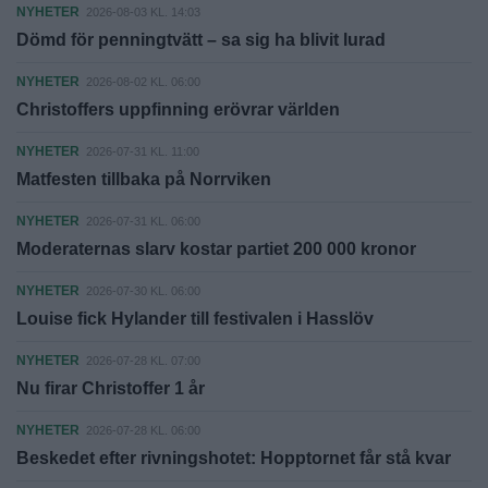
NYHETER
2026-08-03 KL. 14:03
Dömd för penningtvätt – sa sig ha blivit lurad
NYHETER
2026-08-02 KL. 06:00
Christoffers uppfinning erövrar världen
NYHETER
2026-07-31 KL. 11:00
Matfesten tillbaka på Norrviken
NYHETER
2026-07-31 KL. 06:00
Moderaternas slarv kostar partiet 200 000 kronor
NYHETER
2026-07-30 KL. 06:00
Louise fick Hylander till festivalen i Hasslöv
NYHETER
2026-07-28 KL. 07:00
Nu firar Christoffer 1 år
NYHETER
2026-07-28 KL. 06:00
Beskedet efter rivningshotet: Hopptornet får stå kvar